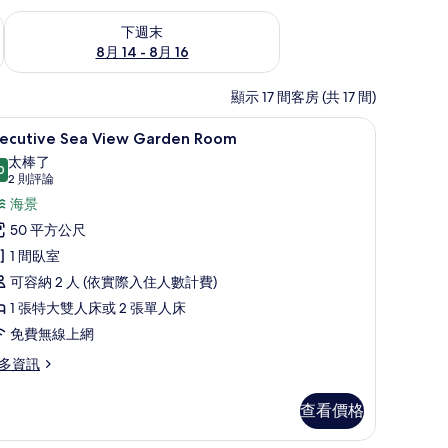
查看下週末 (8月 14 - 8月 16) 的供應情況
下週末
8月 14 - 8月 16
顯示 17 間客房 (共 17 間)
保險箱
低過敏寢具、羽絨被、迷你吧、客房內保險箱
顯
8
xecutive Sea View Garden Room
示
太棒了
0
xecutive
9.0 分，滿分 10 分
(2
2 則評論
ea
則
海景
評
iew
50 平方公尺
論)
arden
1 間臥室
oom
可容納 2 人 (依實際入住人數計費)
的
1 張特大雙人床或 2 張單人床
所
免費無線上網
有
多資訊
相
片
ecutive
查看價格
a
ew