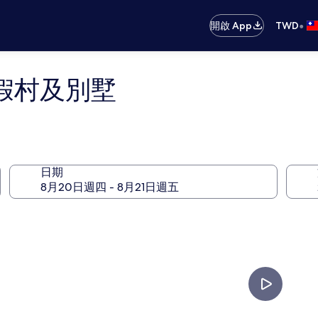
•
開啟 App
TWD
假村及別墅
日期