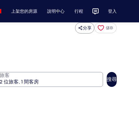
上架您的房源
說明中心
行程
登入
分享
儲存
旅客
搜尋