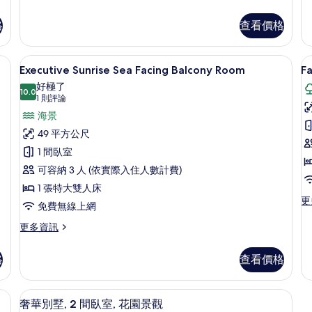
所
房
套
的
房
格
查看價格
有
詳
的
相
情
詳
、客房內保險箱
海灘/海景
顯
情
片
6
Executive Sunrise Sea Facing Balcony Room
F
示
好極了
10.0
Executive
F
10.0 分，滿分 10 分
(1
1 則評論
Sunrise
則
G
海景
評
Sea
B
49 平方公尺
論)
Facing
R
1 間臥室
Balcony
可容納 3 人 (依實際入住人數計費)
Room
1 張特大雙人床
的
更
更
免費無線上網
所
多
Fa
更
更多資訊
有
G
多
相
Ba
Executive
格
查看價格
R
Sunrise
片
的
Sea
詳
Facing
奢華別墅, 2 間臥室, 花園景觀 | 
顯
情
5
Balcony
奢華別墅, 2 間臥室, 花園景觀