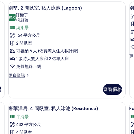
Room
G
oon) | 外觀
低過敏寢具、羽絨被、迷你吧、客房內
顯
6
的
R
別墅, 2 間臥室, 私人泳池 (Lagoon)
別
示
詳
的
好極了
情
10.0
詳
10.0 分，滿分 10 分
別
(1
1 則評論
情
則
墅,
潟湖景
墅
評
2
3
164 平方公尺
論)
間
2 間臥室
臥
可容納 6 人 (依實際入住人數計費)
更
更
室,
室
1 張特大雙人床和 2 張單人床
多
私
免費無線上網
別
墅,
人
更
更多資訊
3
多
泳
間
別
臥
池
格
查看價格
墅,
室,
(Lagoon)
(
2
私
間
的
、客房內保險箱
奢華洋房, 4 間臥室, 私人泳池 (Resi
人
顯
7
臥
奢華洋房, 4 間臥室, 私人泳池 (Residence)
F
泳
所
示
室,
池
半海景
私
有
F
奢
(R
人
432 平方公尺
的
相
B
華
泳
詳
4 間臥室