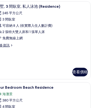
arden
保險箱
49-吋智慧型電視、有線頻道、電視
顯
6
oom
墅, 3 間臥室, 私人泳池 (Residence)
示
245 平方公尺
別
3 間臥室
,
可容納 8 人 (依實際入住人數計費)
2 張特大雙人床和 1 張單人床
間
免費無線上網
臥
多資訊
,
私
人
泳
池
查看價格
Residence)
的
dence) | 低過敏寢具、羽絨被、迷你吧、客房內保險箱
Four Bedroom Beach Residence |
顯
9
our Bedroom Beach Residence
所
示
海灘景
有
our
esidence)
380 平方公尺
相
edroom
4 間臥室