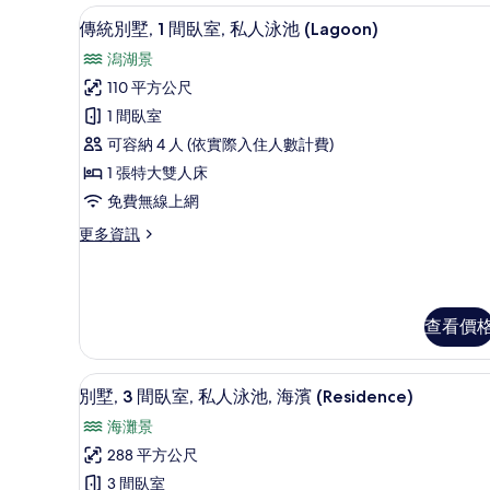
詳
傳統別墅, 1 間臥室, 私人泳池 (Lag
顯
情
10
傳統別墅, 1 間臥室, 私人泳池 (Lagoon)
示
潟湖景
傳
110 平方公尺
統
1 間臥室
別
可容納 4 人 (依實際入住人數計費)
墅,
1 張特大雙人床
1
免費無線上網
間
更
更多資訊
臥
多
室,
傳
統
私
別
人
查看價
墅,
1
泳
間
池
低過敏寢具、羽絨被、迷你吧
顯
臥
6
別墅, 3 間臥室, 私人泳池, 海濱 (Residence)
(Lagoon)
室,
示
海灘景
私
的
別
人
288 平方公尺
所
墅,
泳
3 間臥室
池