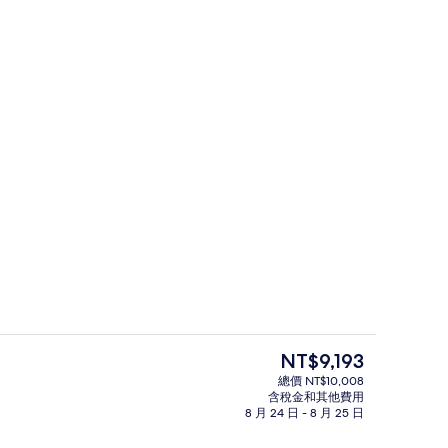
Four Bedroom Beach Resid
目
NT$9,193
前
總價 NT$10,008
的
含稅金和其他費用
酒廊、池中酒吧、池畔酒吧
客房景觀
價
8 月 24 日 - 8 月 25 日
格
是