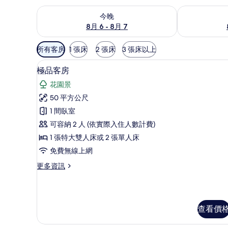
查看今晚 (8月 6 - 8月 7) 的供應情況
查看明天 (8月 
今晚
8月 6 - 8月 7
可
所有客房
1 張床
2 張床
3 張床以上
用
低過敏寢具、羽絨被、迷你吧
顯
的
7
極品客房
示
客
花園景
房
極
50 平方公尺
篩
品
1 間臥室
選
客
條
可容納 2 人 (依實際入住人數計費)
房
件
1 張特大雙人床或 2 張單人床
的
免費無線上網
所
更
更多資訊
有
多
相
極
品
片
客
查看價
房
的