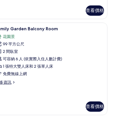
的
查看價格
所
有
Family Garden Balcony Room | 花園景
顯
相
7
amily Garden Balcony Room
示
片
花園景
amily
99 平方公尺
arden
2 間臥室
alcony
可容納 6 人 (依實際入住人數計費)
oom
的
1 張特大雙人床和 2 張單人床
所
免費無線上網
有
多資訊
相
mily
片
arden
lcony
查看價格
oom
低過敏寢具、羽絨被、迷你吧、客房內保險箱