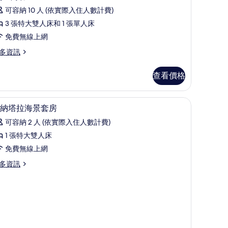
each
片
可容納 10 人 (依實際入住人數計費)
esidence
的
3 張特大雙人床和 1 張單人床
所
免費無線上網
有
多資訊
相
ur
查看價格
片
edroom
ach
sidence
保險箱
低過敏寢具、羽絨被、迷你吧、客房內保險箱
顯
4
納塔拉海景套房
示
可容納 2 人 (依實際入住人數計費)
安
1 張特大雙人床
納
免費無線上網
塔
多資訊
拉
海
景
套
房