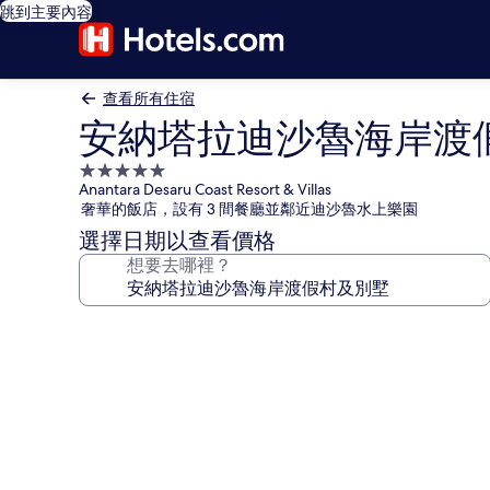
跳到主要內容
查看所有住宿
安納塔拉迪沙魯海岸渡
5.0
Anantara Desaru Coast Resort & Villas
星
奢華的飯店，設有 3 間餐廳並鄰近迪沙魯水上樂園
級
選擇日期以查看價格
住
想要去哪裡？
宿
安
納
塔
拉
迪