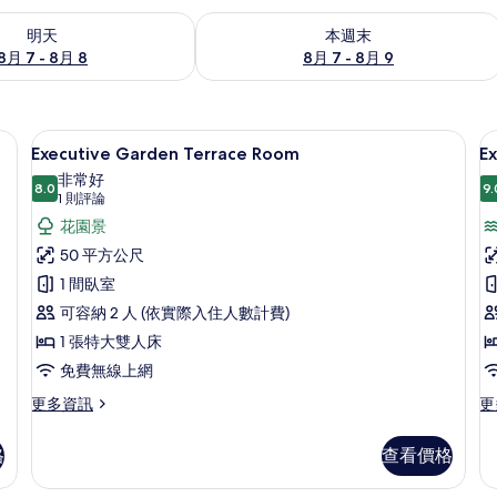
7 - 8月 8) 的供應情況
查看本週末 (8月 7 - 8月 9) 的供應情況
明天
本週末
8月 7 - 8月 8
8月 7 - 8月 9
、客房內保險箱
低過敏寢具、羽絨被、迷你吧、客房內
顯
8
Executive Garden Terrace Room
E
示
非常好
8.0
9.
Executive
E
8.0 分，滿分 10 分
(1
1 則評論
Garden
則
S
花園景
評
Terrace
V
50 平方公尺
論)
Room
G
1 間臥室
R
的
可容納 2 人 (依實際入住人數計費)
所
1 張特大雙人床
有
免費無線上網
相
更
更
更多資訊
更
片
多
多
Executive
Ex
格
查看價格
Garden
Se
Terrace
Vi