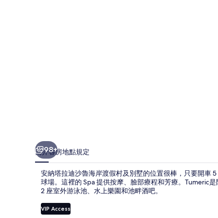
沙
魯
海
岸
渡
假
村
及
別
墅
98+
簡介
客房
地點
規定
的
安納塔拉迪沙魯海岸渡假村及別墅的位置很棒，只要開車 5 分鐘就
相
球場。這裡的 Spa 提供按摩、臉部療程和芳療。Tumer
2 座室外游泳池、水上樂園和池畔酒吧。
片
集
VIP Access