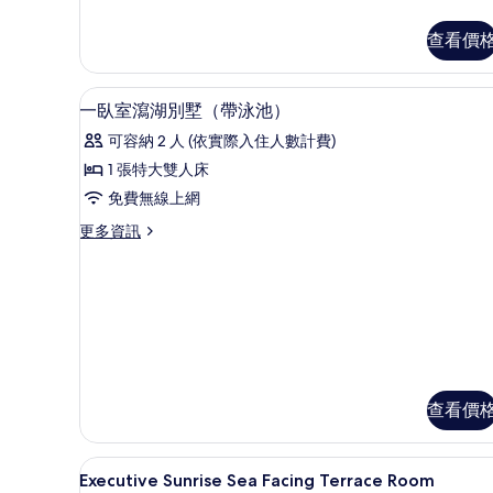
片
多
Anantara
查看價
Sea
View
Suite
低過敏寢具、羽絨被、迷你吧
顯
6
的
一臥室瀉湖別墅（帶泳池）
示
詳
可容納 2 人 (依實際入住人數計費)
情
一
1 張特大雙人床
臥
免費無線上網
室
更
更多資訊
瀉
多
湖
一
臥
別
室
墅
瀉
湖
（帶
別
泳
墅
（帶
查看價
池）
泳
的
池）
海灘/海景
顯
的
所
7
Executive Sunrise Sea Facing Terrace Room
詳