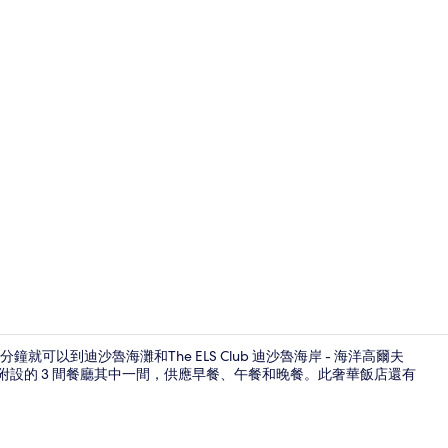
住宿影片
可以到迪沙魯海灘和The ELS Club 迪沙魯海岸 - 海洋高爾夫
ic是附設的 3 間餐廳其中一間，供應早餐、午餐和晚餐。此奢華飯店還有
3 間酒吧/