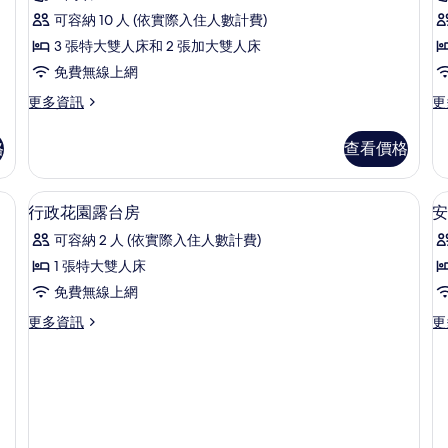
B
池
片
洋
情
(Lagoon)
可容納 10 人 (依實際入住人數計費)
R
房,
的
3 張特大雙人床和 2 張加大雙人床
詳
4
免費無線上網
情
間
更
更
更多資訊
更
臥
多
多
室,
奢
Fo
格
查看價格
華
B
私
洋
Be
人
房,
Re
、客房內保險箱
低過敏寢具、羽絨被、迷你吧、客房內
顯
4
4
的
泳
行政花園露台房
安
示
間
詳
池
可容納 2 人 (依實際入住人數計費)
臥
情
行
(Residence)
室,
1 張特大雙人床
政
私
的
免費無線上網
人
花
所
泳
更
更
更多資訊
更
園
池
有
多
多
(Residence)
露
行
安
相
的
政
納
台
詳
片
花
塔
情
房
園
拉
露
海
的
台
景