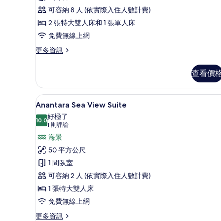
有
3
(Lagoon)
可容納 8 人 (依實際入住人數計費)
相
間
的
2 張特大雙人床和 1 張單人床
詳
片
臥
情
免費無線上網
室,
更
更多資訊
私
多
人
別
查看價
墅,
泳
3
池,
間
低過敏寢具、羽絨被、迷你吧
顯
10
臥
海
Anantara Sea View Suite
示
室,
好極了
濱
私
10.0
Anantara
10.0 分，滿分 10 分
(1
1 則評論
(Residence)
人
Sea
則
海景
泳
的
評
View
池,
50 平方公尺
所
海
論)
Suite
1 間臥室
濱
有
的
(Residence)
可容納 2 人 (依實際入住人數計費)
相
所
的
1 張特大雙人床
詳
片
有
情
免費無線上網
相
更
更多資訊