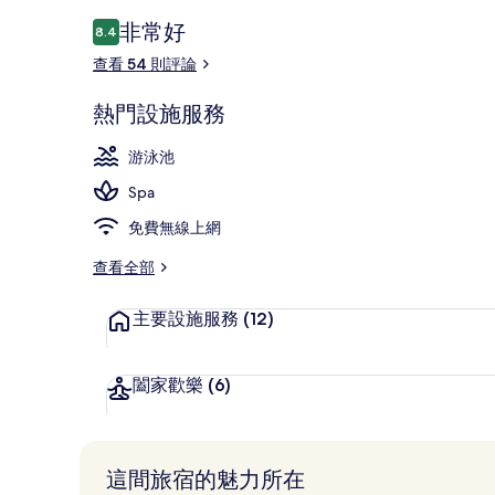
評
非常好
8.4
8.4 分，滿分 10 分，
論
查看 54 則評論
2 座室外游
熱門設施服務
游泳池
Spa
免費無線上網
查看全部
主要設施服務
(12)
闔家歡樂
(6)
這間旅宿的魅力所在