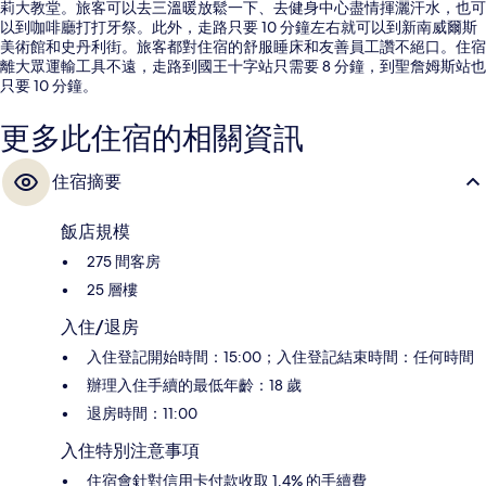
莉大教堂。旅客可以去三溫暖放鬆一下、去健身中心盡情揮灑汗水，也可
以到咖啡廳打打牙祭。此外，走路只要 10 分鐘左右就可以到新南威爾斯
美術館和史丹利街。旅客都對住宿的舒服睡床和友善員工讚不絕口。住宿
離大眾運輸工具不遠，走路到國王十字站只需要 8 分鐘，到聖詹姆斯站也
只要 10 分鐘。
更多此住宿的相關資訊
住宿摘要
飯店規模
275 間客房
25 層樓
入住/退房
入住登記開始時間：15:00；入住登記結束時間：任何時間
辦理入住手續的最低年齡：18 歲
退房時間：11:00
入住特別注意事項
住宿會針對信用卡付款收取 1.4% 的手續費