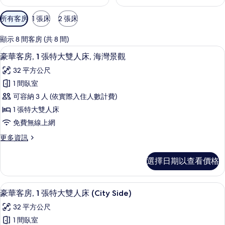
可
所有客房
1 張床
2 張床
用
的
顯示 8 間客房 (共 8 間)
客
豪華客房, 1 張特大雙人床, 海灣景觀
顯
10
豪華客房, 1 張特大雙人床, 海灣景觀
房
示
篩
32 平方公尺
豪
選
1 間臥室
華
條
可容納 3 人 (依實際入住人數計費)
客
件
1 張特大雙人床
房,
免費無線上網
1
更
更多資訊
張
多
特
豪
選擇日期以查看價格
華
大
客
雙
房,
豪華客房, 1 張特大雙人床 (City Si
顯
9
1
人
豪華客房, 1 張特大雙人床 (City Side)
示
張
床,
32 平方公尺
特
豪
海
大
1 間臥室