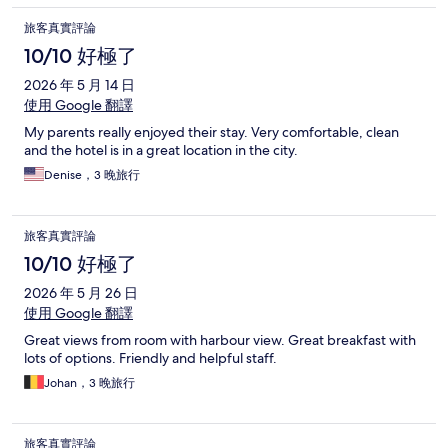
旅客真實評論
10/10 好極了
2026 年 5 月 14 日
使用 Google 翻譯
My parents really enjoyed their stay. Very comfortable, clean
and the hotel is in a great location in the city.
Denise，3 晚旅行
旅客真實評論
10/10 好極了
2026 年 5 月 26 日
使用 Google 翻譯
Great views from room with harbour view. Great breakfast with
lots of options. Friendly and helpful staff.
Johan，3 晚旅行
旅客真實評論