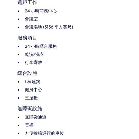
遠距工作
24 小時商務中心
會議室
會議場地 (5156 平方英尺)
服務項目
24 小時櫃台服務
乾洗/洗衣
行李寄放
綜合設施
1 棟建築
健身中心
三溫暖
無障礙設施
無障礙通道
電梯
方便輪椅通行的車位