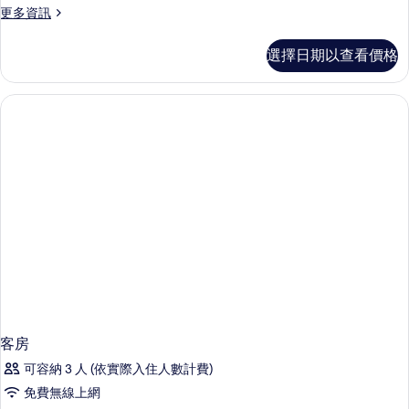
更
更多資訊
多
客
選擇日期以查看價格
房
的
詳
情
客房
可容納 3 人 (依實際入住人數計費)
免費無線上網