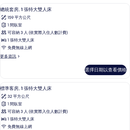
雙
房,
總統套房, 1 張特大雙人床 | 客房內
顯
11
2
人
總統套房, 1 張特大雙人床
示
張
床
159 平方公尺
加
總
的
大
1 間臥室
統
雙
所
可容納 3 人 (依實際入住人數計費)
人
套
有
床
1 張特大雙人床
房,
的
相
免費無線上網
詳
1
片
情
更
更多資訊
張
多
特
總
選擇日期以查看價格
統
大
套
雙
房,
標準客房, 1 張特大雙人床 | 客房內
顯
10
1
人
標準客房, 1 張特大雙人床
示
張
床
32 平方公尺
特
標
的
大
1 間臥室
準
雙
所
可容納 3 人 (依實際入住人數計費)
人
客
有
床
1 張特大雙人床
房,
的
相
免費無線上網
詳