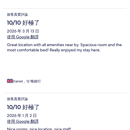
旅客真實評論
10/10 好極了
2026 年 3 月 13 日
使用 Google 翻譯
Great location with all amenities near by. Spacious room and the
most comfortable bed! Really enjoyed my stay here.
Daniel，12 晚旅行
旅客真實評論
10/10 好極了
2026 年 1 月 2 日
使用 Google 翻譯
Nice rooms, nice location, nice staff