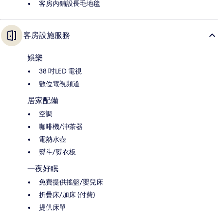
客房內鋪設長毛地毯
客房設施服務
娛樂
38 吋LED 電視
數位電視頻道
居家配備
空調
咖啡機/沖茶器
電熱水壺
熨斗/熨衣板
一夜好眠
免費提供搖籃/嬰兒床
折疊床/加床 (付費)
提供床單