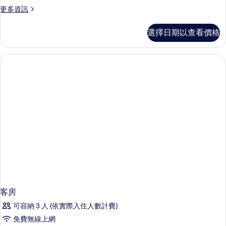
1
片
情
更
更多資訊
張
多
特
標
選擇日期以查看價格
準
大
客
雙
房,
1
人
張
床
特
的
大
雙
所
人
有
床
的
相
詳
片
情
客房
可容納 3 人 (依實際入住人數計費)
免費無線上網