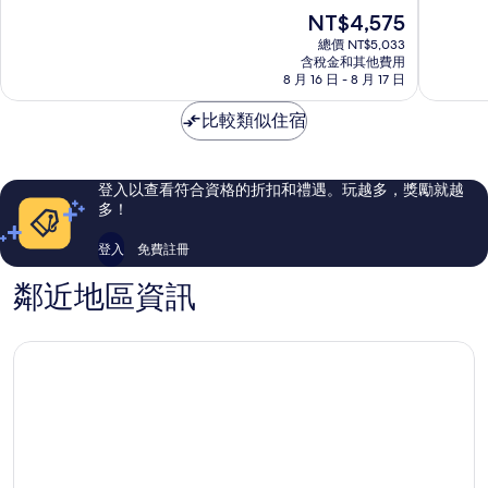
飯
尚
滿
滿
現
NT$4,575
店
品
分
分
在
IHG
飯
10
10
總價 NT$5,033
價
旗
含稅金和其他費用
店
分，
分，
格
8 月 16 日 - 8 月 17 日
下
雪
太
非
為
飯
梨
棒
常
NT$4,575
比較類似住宿
店
中
了，
好，
帕
央
479
1,006
茲
商
則
則
角
業
評
評
登入以查看符合資格的折扣和禮遇。玩越多，獎勵就越
區
論
論
多！
登入
免費註冊
鄰近地區資訊