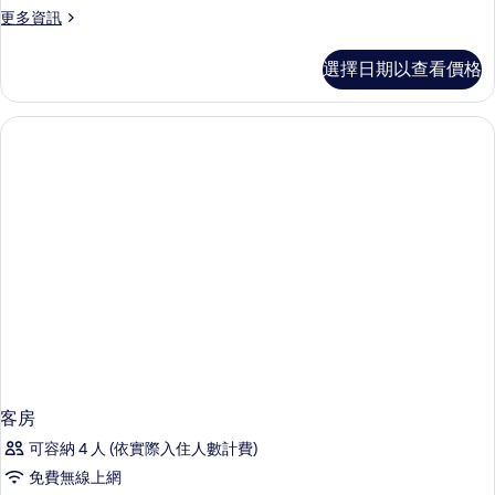
更
更多資訊
多
客
選擇日期以查看價格
房
的
詳
情
客房
可容納 4 人 (依實際入住人數計費)
免費無線上網