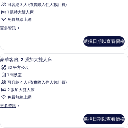
華
雙
灣
可容納 3 人 (依實際入住人數計費)
人
客
景
床,
1 張特大雙人床
房,
海
觀
免費無線上網
灣
1
的
景
更
更多資訊
張
觀
多
所
特
的
豪
有
選擇日期以查看價格
詳
華
大
情
相
客
雙
房,
片
豪華客房, 2 張加大雙人床 | 客房內
顯
5
1
人
豪華客房, 2 張加大雙人床
示
張
床
32 平方公尺
特
豪
(City
大
1 間臥室
華
雙
Side)
可容納 4 人 (依實際入住人數計費)
人
客
的
床
2 張加大雙人床
房,
所
(City
免費無線上網
Side)
2
有
的
更
更多資訊
張
相
詳
多
加
情
豪
片
選擇日期以查看價格
華
大
客