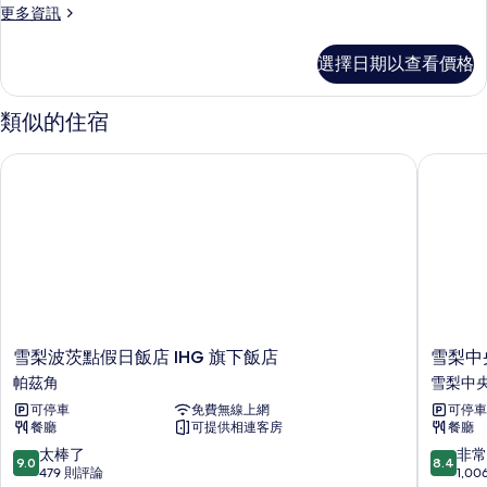
更
更多資訊
多
客
選擇日期以查看價格
房
的
詳
類似的住宿
情
雪梨波茨點假日飯店 IHG 旗下飯店
雪梨中央
雪
雪
雪梨波茨點假日飯店 IHG 旗下飯店
雪梨中
梨
梨
帕茲角
雪梨中
波
中
可停車
免費無線上網
可停車
茨
央
餐廳
可提供相連客房
餐廳
點
宜
假
必
9.0
8.4
太棒了
非常
9.0
8.4
日
思
分，
分，
479 則評論
1,0