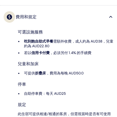
費用和規定
可選設施服務
吃到飽自助式早餐
需額外收費，成人約為 AUD38，兒童
約為 AUD22.80
若以
信用卡付費
，必須另付 1.4% 的手續費
兒童和加床
可提供
折疊床
，費用為每晚 AUD50.0
停車
自助停車費：每天 AUD25
規定
此住宿可提供相連/相通的客房，但需視當時是否有可使用