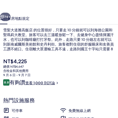
飯
一個
下一個
店
74+
簡介
客房
地點
規定
的
雪梨大道雅高飯店 的位置很好，只要走 10 分鐘就可以到海德公園和
相
聖瑪莉大教堂。旅客可以去三溫暖放鬆一下、去健身中心盡情揮灑汗
水，也可以到咖啡廳打打牙祭。此外，走路只要 10 分鐘左右就可以
片
到新南威爾斯美術館和史丹利街。旅客都對住宿的舒服睡床和友善員
集
工讚不絕口。住宿離大眾運輸工具不遠，走路到國王十字站只需要 8
分鐘，到聖詹姆斯站也只要 10 分鐘。
目
NT$4,225
前
總價 NT$4,647
的
含稅金和其他費用
外觀
價
9 月 6 日 - 9 月 7 日
格
評
有夠讚
8.8
查看 1,000 則評論
是
8.8 分，滿分 10 分，
論
NT$4,225
熱門設施服務
可停車
免費無線上網