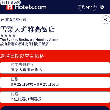
跳到主要內容
下載 App
查看所有住宿
雪梨大道雅高飯店
4.0
The Sydney Boulevard Hotel by Accor
星
設有餐廳並鄰近史丹利街的飯店
級
住
選擇日期以查看價格
宿
想要去哪裡？
日期
旅客