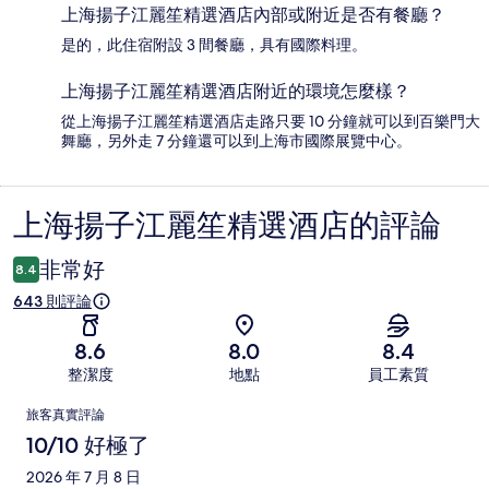
上海揚子江麗笙精選酒店內部或附近是否有餐廳？
是的，此住宿附設 3 間餐廳，具有國際料理。
上海揚子江麗笙精選酒店附近的環境怎麼樣？
從上海揚子江麗笙精選酒店走路只要 10 分鐘就可以到百樂門大
舞廳，另外走 7 分鐘還可以到上海市國際展覽中心。
上海揚子江麗笙精選酒店的評論
評
論
非常好
8.4
643 則評論
8.6
8.0
8.4
整潔度
地點
員工素質
評
旅客真實評論
論
10/10 好極了
2026 年 7 月 8 日