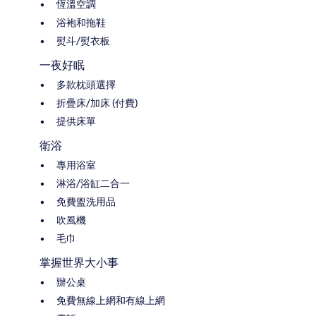
恆溫空調
浴袍和拖鞋
熨斗/熨衣板
一夜好眠
多款枕頭選擇
折疊床/加床 (付費)
提供床單
衛浴
專用浴室
淋浴/浴缸二合一
免費盥洗用品
吹風機
毛巾
掌握世界大小事
辦公桌
免費無線上網和有線上網