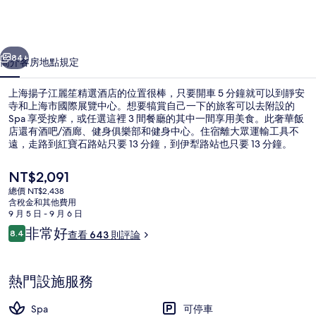
麗
笙
一個
下一個
精
84+
簡介
客房
地點
規定
選
上海揚子江麗笙精選酒店的位置很棒，只要開車 5 分鐘就可以到靜安
酒
寺和上海市國際展覽中心。想要犒賞自己一下的旅客可以去附設的
Spa 享受按摩，或任選這裡 3 間餐廳的其中一間享用美食。此奢華飯
店
店還有酒吧/酒廊、健身俱樂部和健身中心。住宿離大眾運輸工具不
的
遠，走路到紅寶石路站只要 13 分鐘，到伊犁路站也只要 13 分鐘。
相
目
NT$2,091
前
片
總價 NT$2,438
的
含稅金和其他費用
大廳
集
價
9 月 5 日 - 9 月 6 日
格
評
非常好
8.4
查看 643 則評論
是
8.4 分，滿分 10 分，
論
NT$2,091
熱門設施服務
Spa
可停車