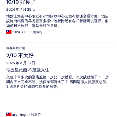
10/10 好極了
2024 年 7 月 28 日
地點上海市中心附近有小型購物中心公園有捷運交通方便。酒店
設施尚稱齊備早餐豐富多樣中晚餐附近有各式餐廳可供選擇。假
如價錢不改變，這是最好的選擇。
CHING CHI，5 晚旅行
旅客真實評論
2/10 不太好
2025 年 3 月 31 日
假五星旅館 不建議入住
入住非常多次的酒店服務一次比一次糟糕。此次缺點如下： 1: 房
間內下水完全不通。洗個澡都淹水了 2: 房間清潔人員態度惡劣。
3:退還押金時還想扣除多的房費。
chieh ting，4 晚旅行