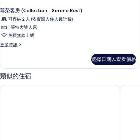
尊榮客房 (Collection - Serene Rest)
可容納 2 人 (依實際入住人數計費)
1 張特大雙人床
免費無線上網
更
更多資訊
多
尊
選擇日期以查看價格
榮
客
房
類似的住宿
(Collection
-
上海龍之夢萬麗酒店
上海千禧
Serene
Rest)
的
詳
情