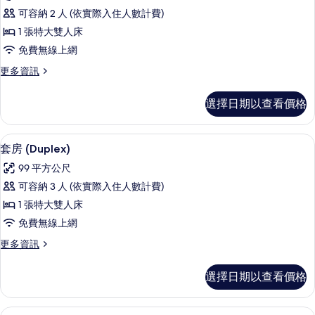
華
(Collection)
相
可容納 2 人 (依實際入住人數計費)
的
套
片
詳
1 張特大雙人床
房
情
免費無線上網
的
更
更多資訊
所
多
有
豪
選擇日期以查看價格
華
相
套
片
房
套房 (Duplex) | 客房內保險箱、書
顯
9
的
套房 (Duplex)
示
詳
99 平方公尺
情
套
可容納 3 人 (依實際入住人數計費)
房
1 張特大雙人床
(Duplex)
免費無線上網
的
更
更多資訊
所
多
有
套
選擇日期以查看價格
房
相
(Duplex)
片
的
總統套房 | 客房內保險箱、書桌、熨斗
顯