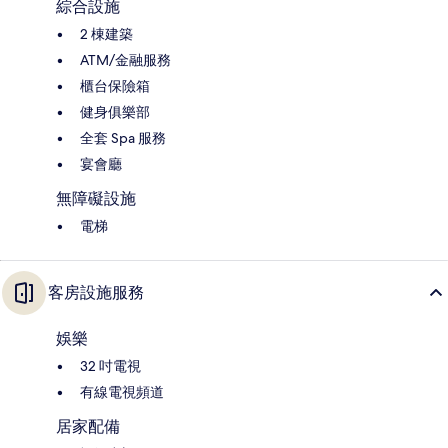
綜合設施
2 棟建築
ATM/金融服務
櫃台保險箱
健身俱樂部
全套 Spa 服務
宴會廳
無障礙設施
電梯
客房設施服務
娛樂
32 吋電視
有線電視頻道
居家配備