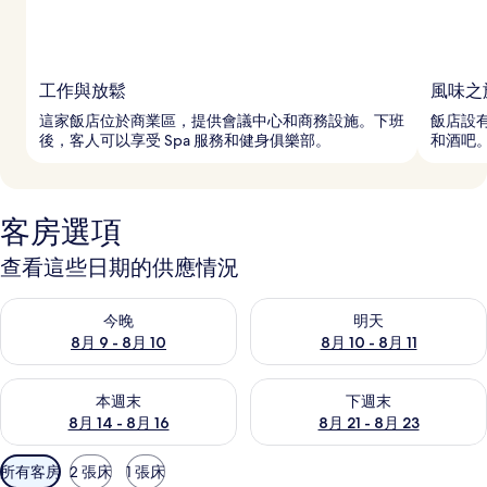
工作與放鬆
風味之
這家飯店位於商業區，提供會議中心和商務設施。下班
飯店設有
後，客人可以享受 Spa 服務和健身俱樂部。
和酒吧
客房選項
查看這些日期的供應情況
查看今晚 (8月 9 - 8月 10) 的供應情況
查看明天 (8月 10 - 8月 11) 
今晚
明天
8月 9 - 8月 10
8月 10 - 8月 11
查看本週末 (8月 14 - 8月 16) 的供應情況
查看下週末 (8月 21 - 8月 23
本週末
下週末
8月 14 - 8月 16
8月 21 - 8月 23
可
所有客房
2 張床
1 張床