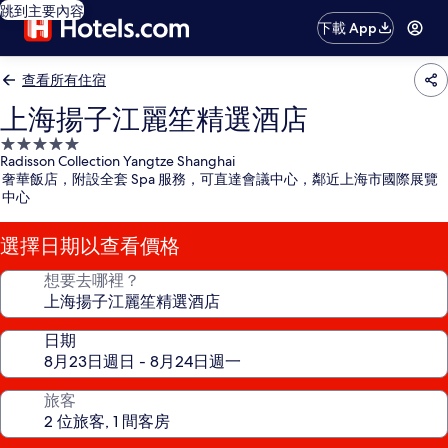
跳到主要內容
下載 App
查看所有住宿
上海揚子江麗笙精選酒店
5.0
Radisson Collection Yangtze Shanghai
星
奢華飯店，附設全套 Spa 服務，可直達會議中心，鄰近上海市國際展覽
級
中心
住
宿
選擇日期以查看價格
想要去哪裡？
日期
旅客