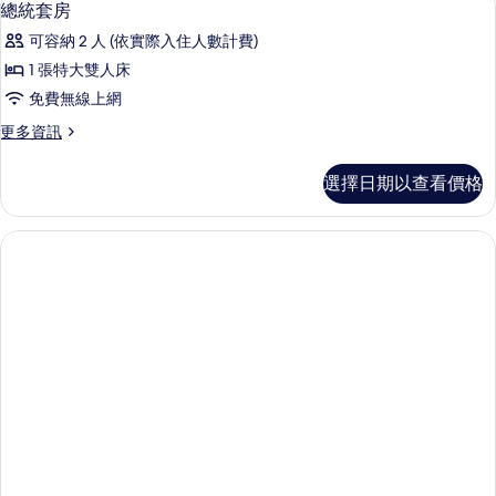
4
詳
總統套房
示
情
可容納 2 人 (依實際入住人數計費)
總
1 張特大雙人床
統
免費無線上網
套
更
更多資訊
房
多
的
總
選擇日期以查看價格
統
所
套
有
房
的
相
詳
片
情