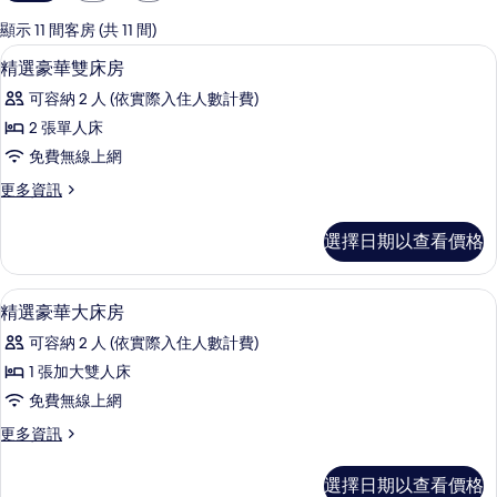
用
的
顯示 11 間客房 (共 11 間)
客
客房內保險箱、書桌、熨斗/熨衣板、折
顯
5
精選豪華雙床房
房
示
篩
可容納 2 人 (依實際入住人數計費)
精
選
2 張單人床
選
條
免費無線上網
豪
件
更
更多資訊
華
多
雙
精
選擇日期以查看價格
選
床
豪
房
華
客房內保險箱、書桌、熨斗/熨衣板、折
顯
4
雙
精選豪華大床房
的
示
床
所
可容納 2 人 (依實際入住人數計費)
房
精
的
有
1 張加大雙人床
選
詳
相
免費無線上網
情
豪
片
更
更多資訊
華
多
大
精
選擇日期以查看價格
選