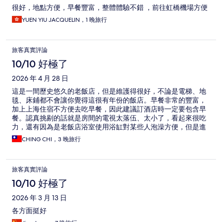
很好，地點方便，早餐豐富，整體體驗不錯 ，前往虹橋機場方便
YUEN YIU JACQUELIN，1 晚旅行
旅客真實評論
10/10 好極了
2026 年 4 月 28 日
這是一間歷史悠久的老飯店，但是維護得很好，不論是電梯、地
毯、床鋪都不會讓你覺得這很有年份的飯店。早餐非常的豐富，
加上上海住宿不方便去吃早餐，因此建議訂酒店時一定要包含早
餐。認真挑剔的話就是房間的電視太落伍、太小了，看起來很吃
力，還有因為是老飯店浴室使用浴缸對某些人泡澡方便，但是進
出浴室領域有一定的危險。
CHING CHI，3 晚旅行
旅客真實評論
10/10 好極了
2026 年 3 月 13 日
各方面挺好