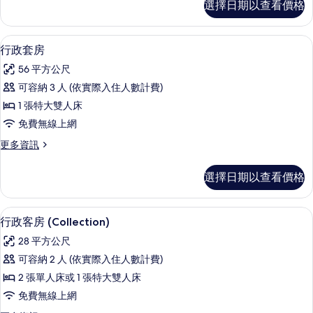
選擇日期以查看價格
準
所
客
有
房
客房內保險箱、書桌、熨斗/熨衣板、折
顯
9
(Collection)
相
行政套房
示
的
片
56 平方公尺
詳
行
情
可容納 3 人 (依實際入住人數計費)
政
1 張特大雙人床
套
免費無線上網
房
更
更多資訊
的
多
所
行
選擇日期以查看價格
政
有
套
相
房
行政客房 (Collection) | 客房內
顯
6
的
行政客房 (Collection)
片
示
詳
28 平方公尺
情
行
可容納 2 人 (依實際入住人數計費)
政
2 張單人床或 1 張特大雙人床
客
免費無線上網
房