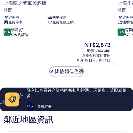
上
上
上海龍之夢萬麗酒店
上海千
海
海
浦西
浦西
龍
千
游泳池
機場接送
游泳池
之
禧
免費停車
免費無線上網
機場接
夢
海
萬
鷗
8.4
8.6
非常好
有夠
8.4
8.6
麗
大
分，
分，
898 則評論
872
酒
酒
滿
滿
現
NT$2,873
店
店
分
分
在
浦
浦
10
10
總價 NT$3,350
價
西
含稅金和其他費用
西
分，
分，
格
8 月 16 日 - 8 月 17 日
非
有
為
常
夠
NT$2,873
比較類似住宿
好，
讚，
898
872
則
則
評
評
登入以查看符合資格的折扣和禮遇。玩越多，獎勵就越
論
論
多！
登入
免費註冊
鄰近地區資訊