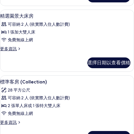
床
豪
房
華
客房內保險箱、書桌、熨斗/熨衣板、折
顯
5
大
精選園景大床房
的
示
床
所
可容納 2 人 (依實際入住人數計費)
房
精
的
有
1 張加大雙人床
選
詳
相
免費無線上網
情
園
片
更
更多資訊
景
多
大
精
選擇日期以查看價格
選
床
園
房
景
客房內保險箱、書桌、熨斗/熨衣板、折
顯
6
大
標準客房 (Collection)
的
示
床
所
28 平方公尺
房
標
的
有
可容納 2 人 (依實際入住人數計費)
準
詳
相
2 張單人床或 1 張特大雙人床
情
客
片
免費無線上網
房
更
更多資訊
(Collection)
多
的
標