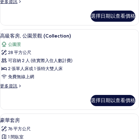
更
更多資訊
(Collection)
多
的
行
選擇日期以查看價格
政
所
客
有
房
客房內保險箱、書桌、熨斗/熨衣板、折
顯
6
(Collection)
相
高級客房, 公園景觀 (Collection)
示
的
片
公園景
詳
高
情
28 平方公尺
級
可容納 2 人 (依實際入住人數計費)
客
2 張單人床或 1 張特大雙人床
房,
免費無線上網
公
更
更多資訊
園
多
景
高
選擇日期以查看價格
級
觀
客
(Collection)
房,
豪華套房 | 客房內保險箱、書桌、熨斗
顯
9
公
的
豪華套房
示
園
所
76 平方公尺
景
豪
有
觀
1 間臥室