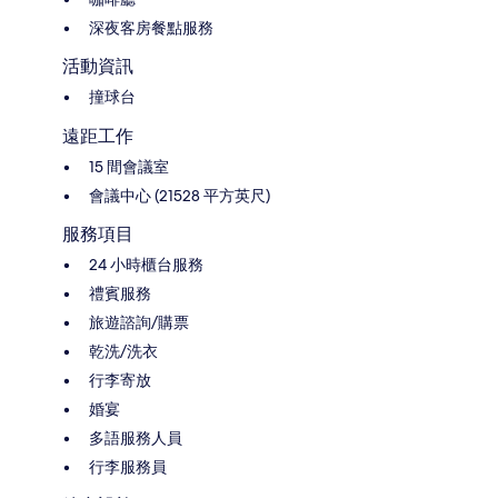
深夜客房餐點服務
活動資訊
撞球台
遠距工作
15 間會議室
會議中心 (21528 平方英尺)
服務項目
24 小時櫃台服務
禮賓服務
旅遊諮詢/購票
乾洗/洗衣
行李寄放
婚宴
多語服務人員
行李服務員