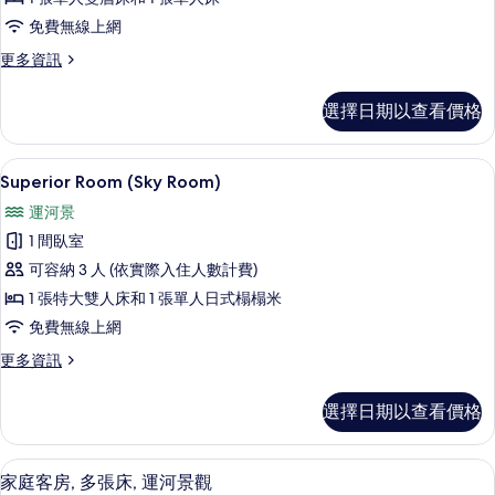
(Mid)
免費無線上網
的
所
更
更多資訊
多
有
Basic
選擇日期以查看價格
相
Room
(Mid)
片
的
Superior Room (Sky Room) |
顯
11
詳
Superior Room (Sky Room)
示
情
運河景
Superior
1 間臥室
Room
可容納 3 人 (依實際入住人數計費)
(Sky
1 張特大雙人床和 1 張單人日式榻榻米
Room)
的
免費無線上網
所
更
更多資訊
多
有
Superior
選擇日期以查看價格
相
Room
(Sky
片
Room)
家庭客房, 多張床, 運河景觀 | 迷你
顯
14
的
家庭客房, 多張床, 運河景觀