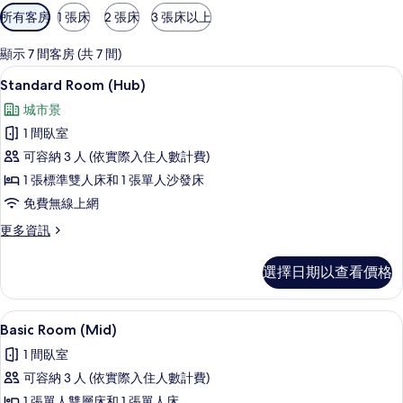
可
所有客房
1 張床
2 張床
3 張床以上
用
的
顯示 7 間客房 (共 7 間)
客
Standard Room (Hub) | 迷你吧
顯
6
Standard Room (Hub)
房
示
篩
城市景
Standard
選
1 間臥室
Room
條
可容納 3 人 (依實際入住人數計費)
(Hub)
件
1 張標準雙人床和 1 張單人沙發床
的
免費無線上網
所
有
更
更多資訊
多
相
Standard
選擇日期以查看價格
片
Room
(Hub)
的
Basic Room (Mid) | 迷你吧、免費
顯
7
詳
Basic Room (Mid)
示
情
1 間臥室
Basic
可容納 3 人 (依實際入住人數計費)
Room
1 張單人雙層床和 1 張單人床