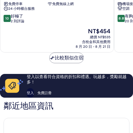
免費停車
免費無線上網
機場接
青
年
24 小時櫃台服務
空調
年
旅
旅
舍
10.0
8.8
好極了
有夠
10
8.8
館
曼
分，
分，
2 則評論
20 
曼
谷
滿
滿
現
NT$454
谷
市
分
分
在
市
中
10
10
總價 NT$535
價
中
含稅金和其他費用
心
分，
分，
格
8 月 20 日 - 8 月 21 日
心
好
有
為
極
夠
NT$454
比較類似住宿
了，
讚，
2
20
則
則
評
評
登入以查看符合資格的折扣和禮遇。玩越多，獎勵就越
論
論
多！
登入
免費註冊
鄰近地區資訊