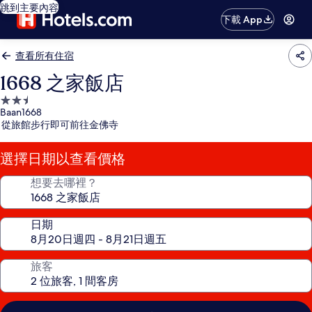
跳到主要內容
下載 App
查看所有住宿
1668 之家飯店
2.5
Baan1668
星
從旅館步行即可前往金佛寺
級
住
選擇日期以查看價格
宿
想要去哪裡？
日期
旅客