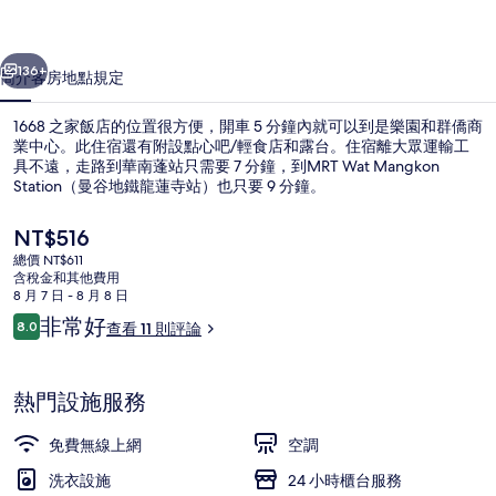
相
一個
下一個
片
136+
簡介
客房
地點
規定
集
1668 之家飯店的位置很方便，開車 5 分鐘內就可以到是樂園和群僑商
業中心。此住宿還有附設點心吧/輕食店和露台。住宿離大眾運輸工
具不遠，走路到華南蓬站只需要 7 分鐘，到MRT Wat Mangkon
Station（曼谷地鐵龍蓮寺站）也只要 9 分鐘。
目
NT$516
前
總價 NT$611
的
含稅金和其他費用
價
8 月 7 日 - 8 月 8 日
尊爵客房 | 迷你吧、免費無線上網、床
格
評
非常好
8.0
查看 11 則評論
是
8.0 分，滿分 10 分，
論
NT$516
熱門設施服務
免費無線上網
空調
洗衣設施
24 小時櫃台服務