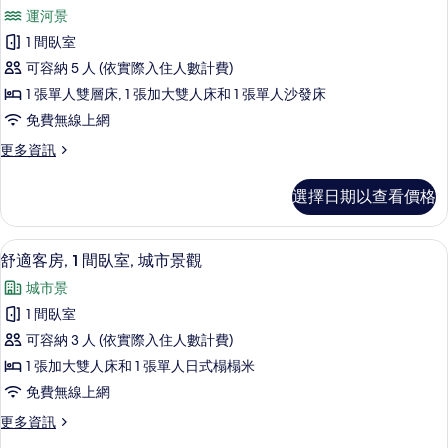
示
詳
運河景
情
家
1 間臥室
庭
可容納 5 人 (依實際入住人數計費)
客
1 張單人雙層床, 1 張加大雙人床和 1 張單人沙發床
房,
免費無線上網
多
更
更多資訊
張
多
床,
家
選擇日期以查看價格
庭
運
客
河
房,
舒適客房, 1 間臥室, 城市景觀 | 迷
顯
9
多
舒適客房, 1 間臥室, 城市景觀
景
示
張
觀
城市景
床,
舒
運
的
1 間臥室
適
河
所
可容納 3 人 (依實際入住人數計費)
景
客
觀
有
1 張加大雙人床和 1 張單人日式榻榻米
房,
的
相
免費無線上網
詳
1
片
情
更
更多資訊
間
多