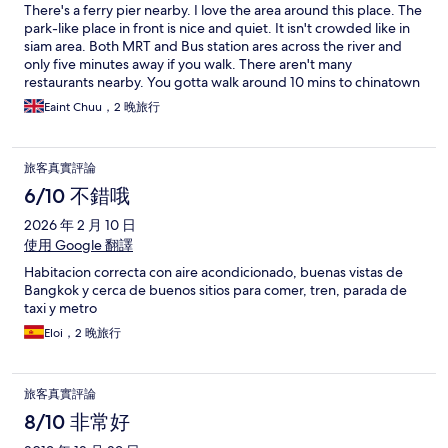
There's a ferry pier nearby. I love the area around this place. The
park-like place in front is nice and quiet. It isn't crowded like in
siam area. Both MRT and Bus station ares across the river and
only five minutes away if you walk. There aren't many
restaurants nearby. You gotta walk around 10 mins to chinatown
for food. The place can be considered "not bad" at this price
Eaint Chuu，2 晚旅行
range. It's more like a hostel with separate rooms. There's a
shared kitchen on the ground floor. I saw there were free snacks
too. You can use the fridge, refill your water and even cook
旅客真實評論
there; they provide with full utensils. They don't provide with
toothbrush and toothpaste, but hairdryer, shower gel, shampoo
6/10 不錯哦
and towel. The room isn't that spacious but it's not a problem for
2026 年 2 月 10 日
us. It's a five storey building and you can only use stairs. There's
an elevator but it's only for luggages. The elevator didn't work
使用 Google 翻譯
when we got there. So, we had to carry our luggages using
Habitacion correcta con aire acondicionado, buenas vistas de
stairs. The owner is quite kind and friendly. She gave us some
Bangkok y cerca de buenos sitios para comer, tren, parada de
advice on transportation when we got there. Overall, this place
taxi y metro
would be a good choice if you're traveling on budget with your
friends. You can't be too loud though, because the walls are
Eloi，2 晚旅行
thin.
旅客真實評論
8/10 非常好