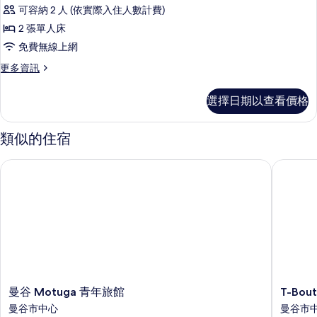
濟
可容納 2 人 (依實際入住人數計費)
雙
2 張單人床
床
免費無線上網
房
更
更多資訊
的
多
所
經
選擇日期以查看價格
濟
有
雙
相
床
類似的住宿
房
片
的
曼谷 Motuga 青年旅館
T-Bout
詳
情
曼
T-
曼谷 Motuga 青年旅館
T-Bou
谷
Boutiqu
曼谷市中心
曼谷市
Motuga
青