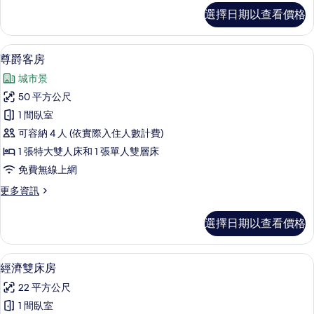
臥
舒
選擇日期以查看價格
適
室,
客
城
房,
尊爵客房 | 城市景
顯
20
1
市
尊爵客房
示
間
景
城市景
臥
尊
觀
室,
50 平方公尺
爵
城
的
1 間臥室
市
客
所
景
可容納 4 人 (依實際入住人數計費)
房
觀
有
1 張特大雙人床和 1 張單人雙層床
的
的
相
免費無線上網
詳
所
情
片
更
更多資訊
有
多
相
尊
選擇日期以查看價格
爵
片
客
房
經濟雙床房 | 迷你吧、免費無線上網、
顯
9
的
經濟雙床房
示
詳
22 平方公尺
情
經
1 間臥室