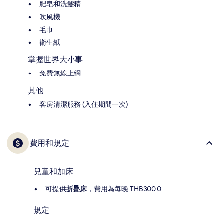
肥皂和洗髮精
吹風機
毛巾
衛生紙
掌握世界大小事
免費無線上網
其他
客房清潔服務 (入住期間一次)
費用和規定
兒童和加床
可提供
折疊床
，費用為每晚 THB300.0
規定