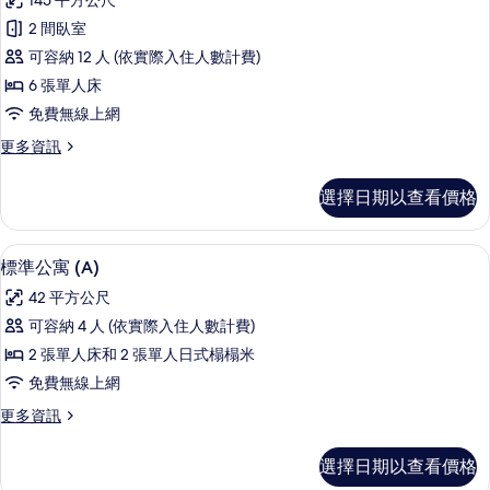
145 平方公尺
(C)
豪
相
的
2 間臥室
華
詳
片
可容納 12 人 (依實際入住人數計費)
情
公
6 張單人床
寓
免費無線上網
的
更
更多資訊
所
多
有
豪
選擇日期以查看價格
華
相
公
片
寓
標準公寓 (A) | 書桌、筆電工作空間
顯
16
的
標準公寓 (A)
示
詳
42 平方公尺
情
標
可容納 4 人 (依實際入住人數計費)
準
2 張單人床和 2 張單人日式榻榻米
公
免費無線上網
寓
更
更多資訊
(A)
多
的
標
選擇日期以查看價格
準
所