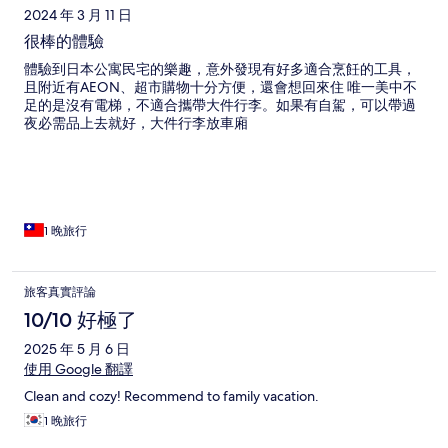
2024 年 3 月 11 日
很棒的體驗
體驗到日本公寓民宅的樂趣，意外發現有好多適合烹飪的工具，
且附近有AEON、超市購物十分方便，還會想回來住 唯一美中不
足的是沒有電梯，不適合攜帶大件行李。如果有自駕，可以帶過
夜必需品上去就好，大件行李放車廂
1 晚旅行
旅客真實評論
10/10 好極了
2025 年 5 月 6 日
使用 Google 翻譯
Clean and cozy! Recommend to family vacation.
1 晚旅行