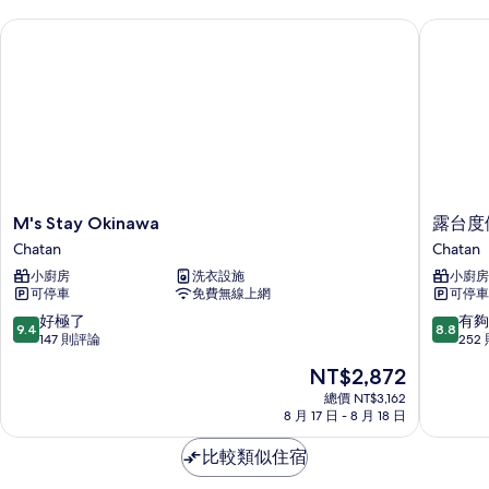
情
片
M's Stay Okinawa
露台度假村
M's
露
M's Stay Okinawa
露台度假
Stay
台
Chatan
Chatan
Okinawa
度
小廚房
洗衣設施
小廚房
Chatan
假
可停車
免費無線上網
可停車
村
MIHAM
9.4
8.8
好極了
有夠
9.4
8.8
Chatan
分，
分，
147 則評論
252
滿
滿
現
NT$2,872
分
分
在
10
10
總價 NT$3,162
價
8 月 17 日 - 8 月 18 日
分，
分，
格
好
有
為
比較類似住宿
極
夠
NT$2,872
了，
讚，