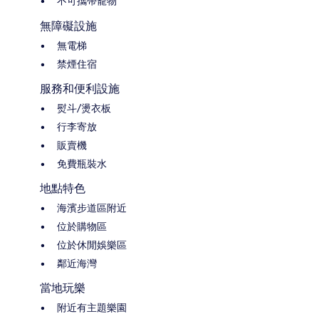
不可攜帶寵物
無障礙設施
無電梯
禁煙住宿
服務和便利設施
熨斗/燙衣板
行李寄放
販賣機
免費瓶裝水
地點特色
海濱步道區附近
位於購物區
位於休閒娛樂區
鄰近海灣
當地玩樂
附近有主題樂園