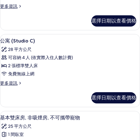
的
更
更多資訊
所
多
有
公
選擇日期以查看價格
寓
相
(B)
片
的
公寓 (Studio C) | 書桌、筆電工
顯
14
詳
公寓 (Studio C)
示
情
28 平方公尺
公
可容納 4 人 (依實際入住人數計費)
寓
2 張標準雙人床
(Studio
免費無線上網
C)
更
更多資訊
的
多
所
公
選擇日期以查看價格
寓
有
(Studio
相
C)
基本雙床房, 非吸煙房, 不可攜帶寵物
顯
片
1
的
基本雙床房, 非吸煙房, 不可攜帶寵物
示
詳
25 平方公尺
情
基
1 間臥室
本