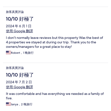
旅客真實評論
10/10 好極了
2024 年 6 月 1 日
使用 Google 翻譯
I don’t normally leave reviews but this property Was the best of
4 properties we stayed at during our trip. Thank you to the
owners/managers for a great place to stay!
Robert，1 晚旅行
旅客真實評論
10/10 好極了
2024 年 7 月 2 日
使用 Google 翻譯
It was comfortable and has everything we needed as a family of
five.
tanya，2 晚旅行