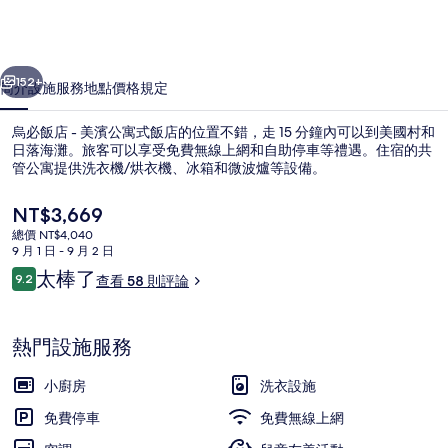
美
濱
一個
下一個
公
152+
簡介
設施服務
地點
價格
規定
寓
烏必飯店 - 美濱公寓式飯店的位置不錯，走 15 分鐘內可以到美國村和
式
日落海灘。旅客可以享受免費無線上網和自助停車等禮遇。住宿的共
飯
管公寓提供洗衣機/烘衣機、冰箱和微波爐等設備。
店
目
NT$3,669
前
的
總價 NT$4,040
的
9 月 1 日 - 9 月 2 日
相
價
評
太棒了
9.2
查看 58 則評論
格
9.2 分，滿分 10 分，
論
片
公寓, 2 間臥室 (A) | 起居區 | 玩具
是
NT$3,669
集
熱門設施服務
小廚房
洗衣設施
免費停車
免費無線上網