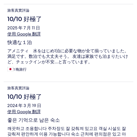
旅客真實評論
10/10 好極了
2025 年 7 月 11 日
使用 Google 翻譯
快適な１泊
アメニティ 水をはじめ1泊に必要な物が全て揃っていました。
満足です。数泊でも大丈夫そう。 友達は家族でも泊まりたいけ
ど、チェックインが不安…と言っています。
1 晚旅行
旅客真實評論
10/10 好極了
2024 年 3 月 19 日
使用 Google 翻譯
좋은 기억으로 남은 숙소
깨끗하고 조용합니다 주차장도 잘 갖춰져 있고요 객실 시설도 잘
갖춰져 편안하게 이용 가능합니다 숙소 근처에 편의점은 있고 아