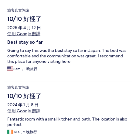
旅客真實評論
10/10 好極了
2025 年 4 月 12 日
使用 Google 翻譯
Best stay so far
Going to say this was the best stay so far in Japan. The bed was
comfortable and the communication was great. I recommend
this place for anyone visiting here.
Sam，1 晚旅行
旅客真實評論
10/10 好極了
2024 年 1 月 8 日
使用 Google 翻譯
Fantastic room with a small kitchen and bath. The location is also
perfect.
Mia，2 晚旅行