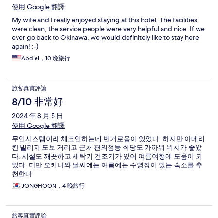
使用 Google 翻譯
My wife and I really enjoyed staying at this hotel. The facilities
were clean, the service people were very helpful and nice. If we
ever go back to Okinawa, we would definitely like to stay here
again! :-)
Abdiel，10 晚旅行
旅客真實評論
8/10 非常好
2024 年 8 月 5 日
使用 Google 翻譯
무인시스템이라 체크인하는데 번거로움이 있었다. 하지만 아메리
칸 빌리지 도보 거리고 근처 편의점등 식당도 가까워 위치가 좋았
다. 시설도 깨끗하고 세탁기 건조기가 있어 여름여행에 도움이 되
었다. 다만 오키나와 날씨에는 여름에는 수영장이 있는 숙소를 추
천한다
JONGHOON，4 晚旅行
旅客真實評論