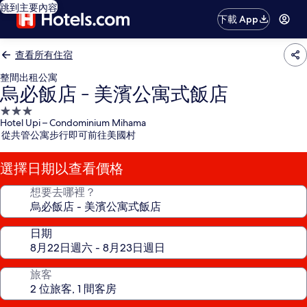
跳到主要內容
下載 App
查看所有住宿
整間出租公寓
烏必飯店 - 美濱公寓式飯店
3.0
Hotel Upi – Condominium Mihama
星
從共管公寓步行即可前往美國村
級
住
選擇日期以查看價格
宿
想要去哪裡？
日期
旅客