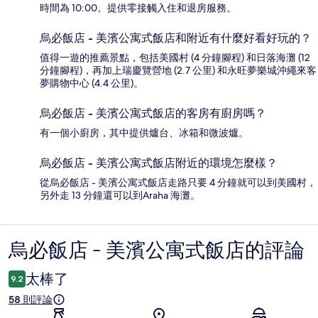
時間為 10:00。提供零接觸入住和退房服務。
烏必飯店 - 美濱公寓式飯店和附近有什麼好看好玩的？
值得一遊的推薦景點，包括美國村 (4 分鐘腳程) 和日落海灘 (12
分鐘腳程)，再加上瑞慶覽營地 (2.7 公里) 和永旺夢樂城沖繩來客
夢購物中心 (4.4 公里)。
烏必飯店 - 美濱公寓式飯店的客房有廚房嗎？
有一個小廚房，其中提供爐台、冰箱和微波爐。
烏必飯店 - 美濱公寓式飯店附近的環境怎麼樣？
從烏必飯店 - 美濱公寓式飯店走路只要 4 分鐘就可以到美國村，
另外走 13 分鐘還可以到Araha 海灘。
烏必飯店 - 美濱公寓式飯店的評論
評
論
太棒了
9.2
58 則評論