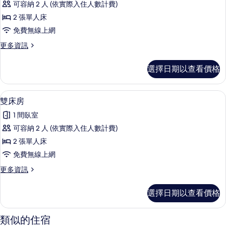
可容納 2 人 (依實際入住人數計費)
雙
2 張單人床
床
免費無線上網
房,
更
更多資訊
非
多
吸
基
選擇日期以查看價格
本
煙
雙
房,
床
雙床房 | 書桌、筆電工作空間、熨斗/
顯
1
房,
雙床房
不
示
非
可
1 間臥室
吸
雙
煙
攜
可容納 2 人 (依實際入住人數計費)
床
房,
帶
2 張單人床
不
房
可
寵
免費無線上網
的
攜
物
更
更多資訊
帶
所
多
的
寵
有
雙
物
選擇日期以查看價格
所
床
的
相
房
有
詳
片
的
情
類似的住宿
相
詳