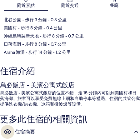
地圖
附近景點
附近交通
餐廳
北谷公園
- 步行 3 分鐘
- 0.3 公里
美國村
- 步行 5 分鐘
- 0.4 公里
沖繩島時裝新天地
- 步行 8 分鐘
- 0.7 公里
日落海灘
- 步行 8 分鐘
- 0.7 公里
Araha 海灘
- 步行 14 分鐘
- 1.2 公里
住宿介紹
烏必飯店 - 美濱公寓式飯店
烏必飯店 - 美濱公寓式飯店的位置不錯，走 15 分鐘內可以到美國村和日
落海灘。旅客可以享受免費無線上網和自助停車等禮遇。住宿的共管公寓
提供洗衣機/烘衣機、冰箱和微波爐等設備。
更多此住宿的相關資訊
住宿摘要