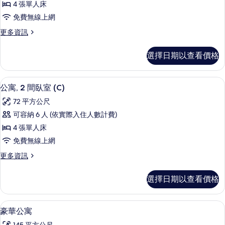
4 張單人床
情
2
免費無線上網
間
更
更多資訊
臥
多
室
公
選擇日期以查看價格
寓,
(B)
2
的
間
公寓, 2 間臥室 (C) | 客廳 | 玩具
顯
所
15
臥
公寓, 2 間臥室 (C)
示
室
有
72 平方公尺
(B)
公
相
的
可容納 6 人 (依實際入住人數計費)
寓,
詳
片
4 張單人床
情
2
免費無線上網
間
更
更多資訊
臥
多
室
公
選擇日期以查看價格
寓,
(C)
2
的
間
豪華公寓 | 客廳 | 玩具
顯
所
26
臥
豪華公寓
示
室
有