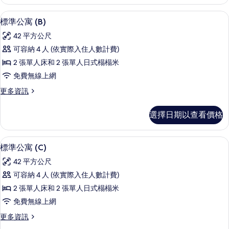
公
有
寓
標準公寓 (B) | 書桌、筆電工作空間
顯
17
(A)
相
標準公寓 (B)
示
的
片
42 平方公尺
詳
標
情
可容納 4 人 (依實際入住人數計費)
準
2 張單人床和 2 張單人日式榻榻米
公
免費無線上網
寓
更
更多資訊
(B)
多
的
標
選擇日期以查看價格
準
所
公
有
寓
標準公寓 (C) | 書桌、筆電工作空間
顯
20
(B)
相
標準公寓 (C)
示
的
片
42 平方公尺
詳
標
情
可容納 4 人 (依實際入住人數計費)
準
2 張單人床和 2 張單人日式榻榻米
公
免費無線上網
寓
更
更多資訊
(C)
多