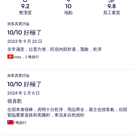
9.2
10
9.8
整潔度
地點
員工素質
評
旅客真實評論
論
10/10 好極了
2023 年 9 月 22 日
非常滿意，位置方便，民宿內部舒適，寬敞，乾淨
Joey，2 晚旅行
旅客真實評論
10/10 好極了
2024 年 2 月 6 日
很喜歡
住宿本身很棒，房間十分乾淨，用品齊全，屋主也很客氣，但因
緊臨重要道路和美國村，車流多自然就吵
1 晚旅行