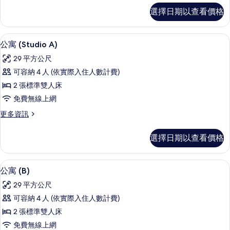
的
標
選擇日期以查看價格
準
所
公
有
寓
公寓 (Studio A) | 書桌、筆電工
顯
16
(C)
相
公寓 (Studio A)
示
的
片
29 平方公尺
詳
公
情
可容納 4 人 (依實際入住人數計費)
寓
2 張標準雙人床
(Studio
免費無線上網
A)
更
更多資訊
的
多
所
公
選擇日期以查看價格
寓
有
(Studio
相
A)
公寓 (B) | 書桌、筆電工作空間、熨
顯
片
12
的
公寓 (B)
示
詳
29 平方公尺
情
公
可容納 4 人 (依實際入住人數計費)
寓
2 張標準雙人床
(B)
免費無線上網