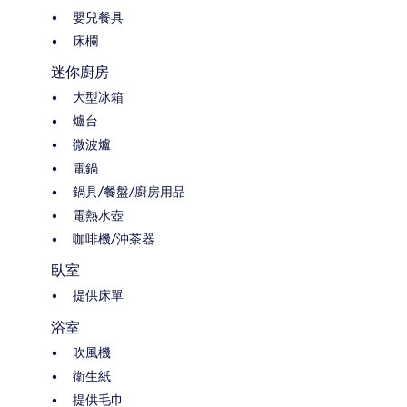
嬰兒餐具
床欄
迷你廚房
大型冰箱
爐台
微波爐
電鍋
鍋具/餐盤/廚房用品
電熱水壺
咖啡機/沖茶器
臥室
提供床單
浴室
吹風機
衛生紙
提供毛巾