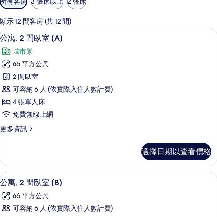
所有客房
3 張床以上
2 張床
用
的
顯示 12 間客房 (共 12 間)
客
公寓, 2 間臥室 (A) | 起居區 | 玩具
顯
16
公寓, 2 間臥室 (A)
房
示
篩
城市景
公
選
66 平方公尺
寓,
條
2 間臥室
2
件
可容納 6 人 (依實際入住人數計費)
間
4 張單人床
臥
免費無線上網
室
更
更多資訊
(A)
多
的
公
選擇日期以查看價格
寓,
所
2
有
間
公寓, 2 間臥室 (B) | 起居區 | 玩具
顯
相
13
臥
公寓, 2 間臥室 (B)
示
室
片
66 平方公尺
(A)
公
的
可容納 6 人 (依實際入住人數計費)
寓,
詳