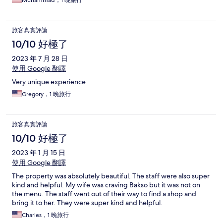
Muhammad，1 晚旅行
旅客真實評論
10/10 好極了
2023 年 7 月 28 日
使用 Google 翻譯
Very unique experience
Gregory，1 晚旅行
旅客真實評論
10/10 好極了
2023 年 1 月 15 日
使用 Google 翻譯
The property was absolutely beautiful. The staff were also super
kind and helpful. My wife was craving Bakso but it was not on
the menu. The staff went out of their way to find a shop and
bring it to her. They were super kind and helpful.
Charles，1 晚旅行