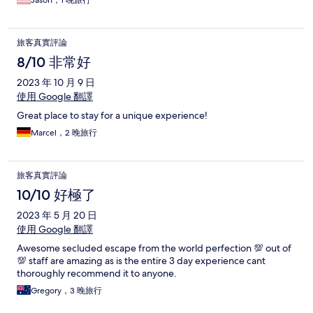
Jason，1 晚旅行
旅客真實評論
8/10 非常好
2023 年 10 月 9 日
使用 Google 翻譯
Great place to stay for a unique experience!
Marcel，2 晚旅行
旅客真實評論
10/10 好極了
2023 年 5 月 20 日
使用 Google 翻譯
Awesome secluded escape from the world perfection 💯 out of
💯 staff are amazing as is the entire 3 day experience cant
thoroughly recommend it to anyone.
Gregory，3 晚旅行