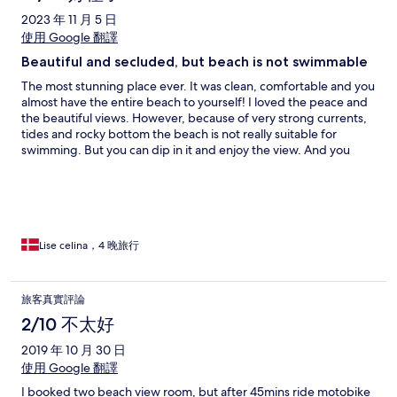
luggage NOT More than 15kg Cannot be transported to your
2023 年 11 月 5 日
bubble hotel. This is ridiculous as our luggage is less than 15kg
and now the staff gave us 2 rented waterproof backpacks to
使用 Google 翻譯
transfer our selected items ONLY. Hellooo!!! I need to rearrange
Beautiful and secluded, but beach is not swimmable
my luggage tonight iad we are leaving tomorrow. Second
disappointment was when the staff showed the video how to
The most stunning place ever. It was clean, comfortable and you
go to the room.They only provided free shuttle for check in and
almost have the entire beach to yourself! I loved the peace and
check out to the meeting point other than that we have to pay
the beautiful views. However, because of very strong currents,
for the gojek after 8pm.Lastly I only received brief details from
tides and rocky bottom the beach is not really suitable for
this hotel when I checked with hotels.com. There’s was no
swimming. But you can dip in it and enjoy the view. And you
confirmation thru WhatsApp whatsoever from this hotel.
have your pool or spabath to soak in. I loved staying in the
Bubble during the night (you can’t stay in there during the day
because it gets too hot, but you can find shadow in your open
living room space). The wifi worked perfect and communication
with the staff was good, they did everything they could to make
sure you had a great stay. Especially Bim did a great job! Be
Lise celina，4 晚旅行
aware that this is in the wild nature, meaning that animals (also
those you DONT want to see, like rats) appear during the night
outside the Bubble. This is not the hotels fault at all since the
旅客真實評論
place is open and animals will come, and they can’t come into
2/10 不太好
the Bubble. Just see it as an authentic experience. My only very
humble complaints is that it’s advertised as an adults-only place,
2019 年 10 月 30 日
and my neighbour had a small child which ofc makes noice like
使用 Google 翻譯
children do and the bubbles aren’t soundproof. The staff told
me it was an exception, but either you are an adults-only hotel
I booked two beach view room, but after 45mins ride motobike