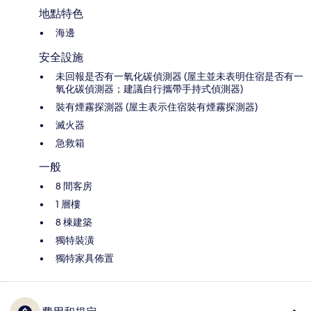
地點特色
海邊
安全設施
未回報是否有一氧化碳偵測器 (屋主並未表明住宿是否有一
氧化碳偵測器；建議自行攜帶手持式偵測器)
裝有煙霧探測器 (屋主表示住宿裝有煙霧探測器)
滅火器
急救箱
一般
8 間客房
1 層樓
8 棟建築
獨特裝潢
獨特家具佈置