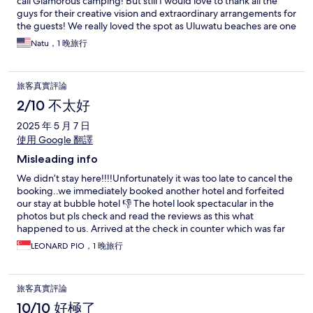
call Glamorous camping! But still I would love to thank all the
guys for their creative vision and extraordinary arrangements for
the guests! We really loved the spot as Uluwatu beaches are one
of the most beautiful spots with stunning view! There are two
Natu，1 晚旅行
reasons minimum which make this trip all worth going there –
sunset and sunrise and of course Ocean! When it comes to the
starry starry sky I am speechless guys! We ordered food and it
旅客真實評論
was delivered by 7 pm as we’d been told! If you gonna visit
Bubble hotel please note you’d better keep food and personal
2/10 不太好
belongings safe from curious monkeys! They were our guests
2025 年 5 月 7 日
and even made our stay more exciting! Thank you for
everything! We will come back another day!
使用 Google 翻譯
Misleading info
We didn’t stay here!!!!Unfortunately it was too late to cancel the
booking..we immediately booked another hotel and forfeited
our stay at bubble hotel 👎 The hotel look spectacular in the
photos but pls check and read the reviews as this what
happened to us. Arrived at the check in counter which was far
away from the bubble hotel.Staff was very friendly but so many
LEONARD PIO，1 晚旅行
unspoken rules. First when we booked the hotel(enchanted by
the hotel design), we forgot to read the reviews so once we
received the confirmation email it stated we will take your
旅客真實評論
OVERSIZED luggage- Pls state the luggage size next time!!!
Then at the bottom Be AWARE of the large suitcase/luggages or
10/10 好極了