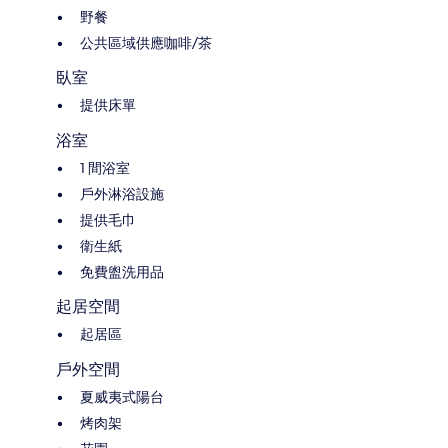
野餐
公共區域供應咖啡/茶
臥室
提供床單
浴室
1 間浴室
戶外淋浴設施
提供毛巾
衛生紙
免費盥洗用品
起居空間
起居區
戶外空間
夏威夷式陽台
烤肉架