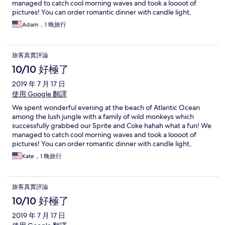
managed to catch cool morning waves and took a loooot of
pictures! You can order romantic dinner with candle light,
campfire, flower petal decoration for your bed, guys also
Adam，1 晚旅行
provide complimentary fruit platter and a couple of bottled
drinking water, as for amenities we were given towels, shampoo
and shower gel! And guys, WC is located right in the bushes!! As
旅客真實評論
well as the shower! Into the wild! We loved that experience,
most of all being alone with the nature in complete silence and
10/10 好極了
the voice of the ocean! PS. Make sure you are wearing comfy
2019 年 7 月 17 日
descent footwear as the way down is really hard and quite
steep! We will definitely recommend this place to our friends!
使用 Google 翻譯
We spent wonderful evening at the beach of Atlantic Ocean
among the lush jungle with a family of wild monkeys which
successfully grabbed our Sprite and Coke hahah what a fun! We
managed to catch cool morning waves and took a loooot of
pictures! You can order romantic dinner with candle light,
campfire, flower petal decoration for your bed, guys also
Kate，1 晚旅行
provide complimentary fruit platter and a couple of bottled
drinking water, as for amenities we were given towels, shampoo
and shower gel! And guys, WC is located right in the bushes!! As
旅客真實評論
well as the shower! Into the wild! We loved that experience,
most of all being alone with the nature in complete silence and
10/10 好極了
the voice of the ocean! PS. Make sure you are wearing comfy
2019 年 7 月 17 日
descent footwear as the way down is really hard and quite