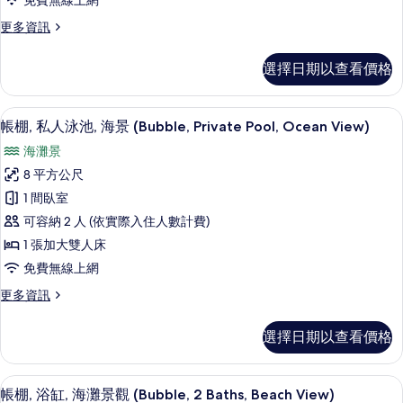
免費無線上網
房
更
更多資訊
的
多
所
客
選擇日期以查看價格
房
有
的
相
詳
帳棚, 私人泳池, 海景 (Bubble, Priv
顯
18
情
帳棚, 私人泳池, 海景 (Bubble, Private Pool, Ocean View)
片
示
海灘景
帳
8 平方公尺
棚,
1 間臥室
私
可容納 2 人 (依實際入住人數計費)
人
1 張加大雙人床
泳
免費無線上網
池,
更
更多資訊
海
多
景
帳
選擇日期以查看價格
棚,
(Bubble,
私
Private
人
帳棚, 浴缸, 海灘景觀 (Bubble, 2 Ba
顯
Pool,
17
泳
帳棚, 浴缸, 海灘景觀 (Bubble, 2 Baths, Beach View)