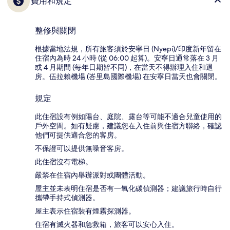
費用和規定
整修與關閉
根據當地法規，所有旅客須於安寧日 (Nyepi)/印度新年留在
住宿內為時 24 小時 (從 06:00 起算)。安寧日通常落在 3 月
或 4 月期間 (每年日期皆不同)，在當天不得辦理入住和退
房。伍拉賴機場 (峇里島國際機場) 在安寧日當天也會關閉。
規定
此住宿設有例如陽台、庭院、露台等可能不適合兒童使用的
戶外空間。如有疑慮，建議您在入住前與住宿方聯絡，確認
他們可提供適合您的客房。
不保證可以提供無噪音客房。
此住宿沒有電梯。
嚴禁在住宿內舉辦派對或團體活動。
屋主並未表明住宿是否有一氧化碳偵測器；建議旅行時自行
攜帶手持式偵測器。
屋主表示住宿裝有煙霧探測器。
住宿有滅火器和急救箱，旅客可以安心入住。