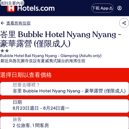
跳到主要內容
下載 App
查看所有住宿
峇里 Bubble Hotel Nyang Nyang -
豪華露營 (僅限成人)
2.0
Bubble Hotel Bali Nyang Nyang - Glamping (Adults only)
星
鄰近烏魯瓦圖寺並設有夏威夷式陽台的海濱住宿
級
住
選擇日期以查看價格
宿
想要去哪裡？
日期
旅客