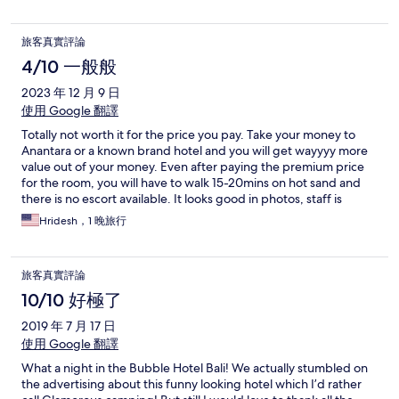
旅客真實評論
4/10 一般般
2023 年 12 月 9 日
使用 Google 翻譯
Totally not worth it for the price you pay. Take your money to
Anantara or a known brand hotel and you will get wayyyy more
value out of your money. Even after paying the premium price
for the room, you will have to walk 15-20mins on hot sand and
there is no escort available. It looks good in photos, staff is
great, but the experience itself is not worth it for the price you
Hridesh，1 晚旅行
pay. Lived in St Regis in the following night, and had so so so
much of a better time and felt good spending the money as
well.
旅客真實評論
10/10 好極了
2019 年 7 月 17 日
使用 Google 翻譯
What a night in the Bubble Hotel Bali! We actually stumbled on
the advertising about this funny looking hotel which I’d rather