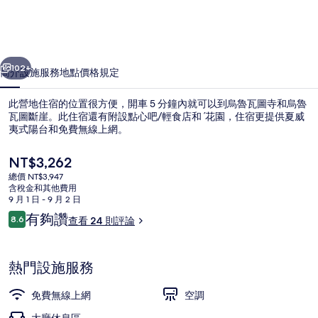
Nyang
-
豪
一個
下一個
102+
簡介
設施服務
地點
價格
規定
華
露
此營地住宿的位置很方便，開車 5 分鐘內就可以到烏魯瓦圖寺和烏魯
瓦圖斷崖。此住宿還有附設點心吧/輕食店和ˊ花園，住宿更提供夏威
營
夷式陽台和免費無線上網。
(僅
目
NT$3,262
限
前
總價 NT$3,947
的
成
含稅金和其他費用
價
9 月 1 日 - 9 月 2 日
格
人)
評
有夠讚
8.6
查看 24 則評論
帳棚, 私人泳池, 海景 (Bubble, Priv
是
8.6 分，滿分 10 分，
論
的
NT$3,262
相
熱門設施服務
片
免費無線上網
空調
集