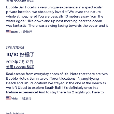
steep! We will definitely recommend this place to our friends!
使用 Google 翻譯
Bubble Bali Hotel is a very unique experience in a spectacular,
private location, we absolutely loved it! We loved the nature,
whole atmosphere! You are basically 10 meters away from the
water egde! Hike down and up next morning near the ocean
was fantastic! There was a swing facing towards the ocean and it
was so much fun for my girlfriend! Taking a shower in the jungle
Rossi，1 晚旅行
is REEAALLY something haha! You can also be Jungle WC king
hahahha! Take mosquito repellent to feel better and do not
forget to order campfire as it really helps good to get rid of the
旅客真實評論
insects! Thanks guys! Will never forget this night!
10/10 好極了
2019 年 7 月 17 日
使用 Google 翻譯
Real escape from everyday chaos of life! Note that there are two
Bubble Hotels Bali in two different locations -NyangNyang
Beach and Ubud location! We stayed in the one at the beach as
we left Ubud to explore South Bali! I t’s definitely once in a
lifetime experience! And to stay there for 2 nights you have to
be a real nature lover who doesn’t care taking salty shower and
Vida，1 晚旅行
just chilling at the secluded beach resting your mind! Oh yeah,
and also loving trekking because the way up and down is a real
challenge which we enjoyed pretty much! At the check in point