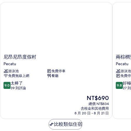
人
the
尼昂尼昂度假村
兩棕櫚賓
泳
ocean)
池
的
(100
m
所
from
有
the
ocean)
相
的
片
詳
情
尼
兩
尼昂尼昂度假村
兩棕櫚
昂
棕
Pecatu
Pecatu
尼
櫚
游泳池
免費停車
游泳池
昂
賓
免費無線上網
餐廳
免費停
度
金
假
別
9.0
9.8
太棒了
好極
9.0
9.8
村
墅
分，
分，
39 則評論
27 
Pecatu
Pecatu
滿
滿
現
NT$690
分
分
在
10
10
總價 NT$834
價
含稅金和其他費用
分，
分，
格
8 月 20 日 - 8 月 21 日
太
好
為
棒
極
NT$690
比較類似住宿
了，
了，
39
27