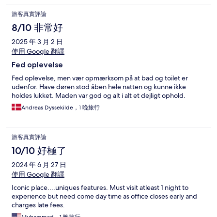
旅客真實評論
8/10 非常好
2025 年 3 月 2 日
使用 Google 翻譯
Fed oplevelse
Fed oplevelse, men vær opmærksom på at bad og toilet er
udenfor. Have døren stod åben hele natten og kunne ikke
holdes lukket. Maden var god og alt i alt et dejligt ophold.
Andreas Dyssekilde，1 晚旅行
旅客真實評論
10/10 好極了
2024 年 6 月 27 日
使用 Google 翻譯
Iconic place....uniques features. Must visit atleast 1 night to
experience but need come day time as office closes early and
charges late fees.