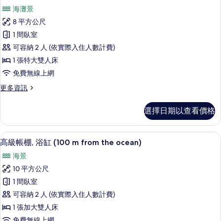
示
池,
Ocean
海灘景
海
帳
View)
景
8 平方公尺
的
棚,
(Bubble,
1 間臥室
Private
所
浴
Pool,
可容納 2 人 (依實際入住人數計費)
有
缸,
Ocean
1 張特大雙人床
View)
相
海
免費無線上網
的
片
灘
詳
更
更多資訊
情
景
多
觀
帳
選擇日期以查看價格
棚,
(Bubble,
浴
2
缸,
高級帳棚, 浴缸 (100 m from the ocea
顯
Baths,
29
海
高級帳棚, 浴缸 (100 m from the ocean)
示
灘
Beach
海景
景
高
View)
觀
10 平方公尺
的
級
(Bubble,
1 間臥室
2
所
帳
Baths,
可容納 2 人 (依實際入住人數計費)
有
棚,
Beach
1 張加大雙人床
View)
相
浴
免費無線上網
的