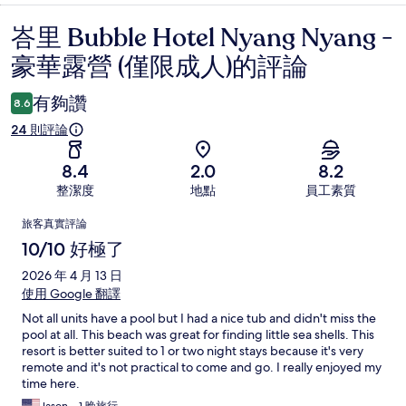
峇里 Bubble Hotel Nyang Nyang -
評
豪華露營 (僅限成人)的評論
論
有夠讚
8.6
24 則評論
8.4
2.0
8.2
整潔度
地點
員工素質
評
旅客真實評論
論
10/10 好極了
2026 年 4 月 13 日
使用 Google 翻譯
Not all units have a pool but I had a nice tub and didn't miss the
pool at all. This beach was great for finding little sea shells. This
resort is better suited to 1 or two night stays because it's very
remote and it's not practical to come and go. I really enjoyed my
time here.