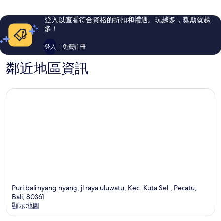
則
則
評
評
登入以查看符合資格的折扣和禮遇。玩越多，獎勵就越
論
論
多！
登入
免費註冊
鄰近地區資訊
Puri bali nyang nyang, jl raya uluwatu, Kec. Kuta Sel., Pecatu,
Bali, 80361
顯示地圖