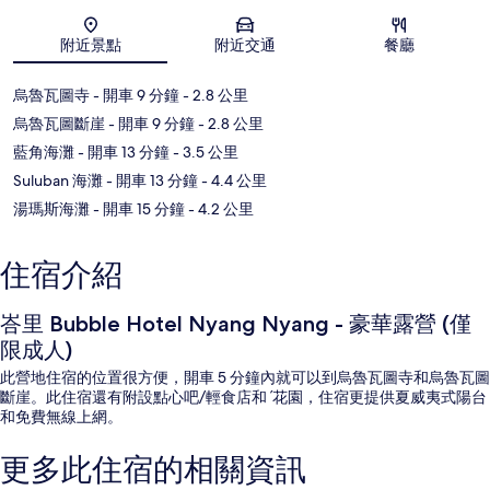
地圖
附近景點
附近交通
餐廳
烏魯瓦圖寺
- 開車 9 分鐘
- 2.8 公里
烏魯瓦圖斷崖
- 開車 9 分鐘
- 2.8 公里
藍角海灘
- 開車 13 分鐘
- 3.5 公里
Suluban 海灘
- 開車 13 分鐘
- 4.4 公里
湯瑪斯海灘
- 開車 15 分鐘
- 4.2 公里
住宿介紹
峇里 Bubble Hotel Nyang Nyang - 豪華露營 (僅
限成人)
此營地住宿的位置很方便，開車 5 分鐘內就可以到烏魯瓦圖寺和烏魯瓦圖
斷崖。此住宿還有附設點心吧/輕食店和ˊ花園，住宿更提供夏威夷式陽台
和免費無線上網。
更多此住宿的相關資訊