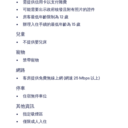
需提供信用卡以支付雜費
可能需要出示政府核發且附有照片的證件
房客最低年齡限制為 12 歲
辦理入住手續的最低年齡為 15 歲
兒童
不提供嬰兒床
寵物
禁帶寵物
網路
客房提供免費無線上網 (網速 25 Mbps 以上)
停車
住宿無停車位
其他資訊
指定吸煙區
僅限成人入住