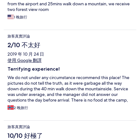
or you are family friendly. There shouldn’t be any in betweens.
from the airport and 25mins walk down a mountain, we receive
Also bring your own shampoo!! But other than that, I would
two forest view room
recommend staying here to everyone and would come back in a
1 晚旅行
heartbeat.
旅客真實評論
2/10 不太好
2019 年 10 月 24 日
使用 Google 翻譯
Terrifying experience!
We do not under any circumstance recommend this place! The
pictures do not tell the truth, as it were garbage all the way
down during the 40 min walk down the mountainside. Service
was under average, and the manager did not answer our
questions the day before arrival. There is no food at the camp,
and you have to order in advance for prices that are much
2 晚旅行
higher than in the rest of Bali. So bad that we ended up going all
the way up without staying for more than one our. Keep clear of
this place!
旅客真實評論
10/10 好極了