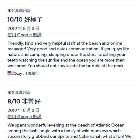
was really friendly and helpful all the time! It’s a must see! Add to
your bucket list! Yet one night was quite enough for us to stay!
旅客真實評論
10/10 好極了
2019 年 8 月 3 日
使用 Google 翻譯
Friendly, kind and very helpful staff at the beach and online
manager! Very good and quick communication! If you guys like
nature and camping, sleeping under the stars, brushing your
teeth watching the sunrise and the ocean you are more then
welcome! You should not stay inside the bubble at the peak
hours as it is like a heat magnet but by the sunset time it is very
Ozzy，1 晚旅行
comfortable and we hid from mosquitoes hehe! If your beloved
shares your lifestyle take her here just to amaze!
旅客真實評論
8/10 非常好
2019 年 8 月 3 日
使用 Google 翻譯
We spent wonderful evening at the beach of Atlantic Ocean
among the lush jungle with a family of wild monkeys which
successfully grabbed our Sprite and Coke hahah what a fun! We