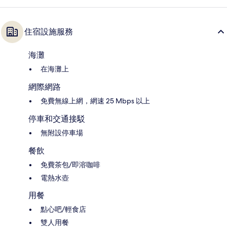
住宿設施服務
海灘
在海灘上
網際網路
免費無線上網，網速 25 Mbps 以上
停車和交通接駁
無附設停車場
餐飲
免費茶包/即溶咖啡
電熱水壺
用餐
點心吧/輕食店
雙人用餐