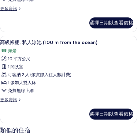
片
缸
詳
更
更多資訊
情
(100
多
m
高
選擇日期以查看價格
from
級
帳
the
棚,
高級帳棚, 私人泳池 (100 m from the o
顯
ocean)
13
浴
高級帳棚, 私人泳池 (100 m from the ocean)
的
示
缸
海景
(100
所
高
m
10 平方公尺
有
級
from
1 間臥室
the
相
帳
ocean)
可容納 2 人 (依實際入住人數計費)
片
棚,
的
1 張加大雙人床
詳
私
免費無線上網
情
人
更
更多資訊
泳
多
池
高
選擇日期以查看價格
級
(100
帳
m
棚,
類似的住宿
from
私