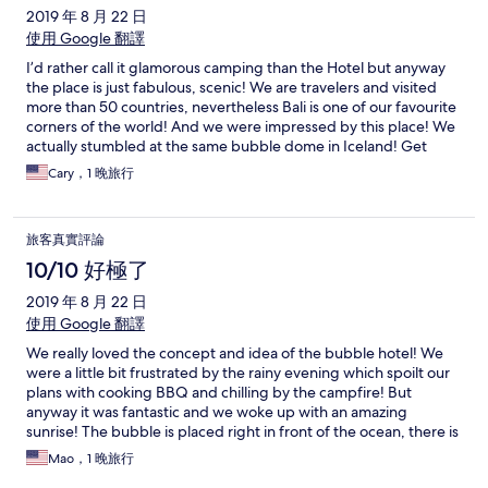
2019 年 8 月 22 日
使用 Google 翻譯
I’d rather call it glamorous camping than the Hotel but anyway
the place is just fabulous, scenic! We are travelers and visited
more than 50 countries, nevertheless Bali is one of our favourite
corners of the world! And we were impressed by this place! We
actually stumbled at the same bubble dome in Iceland! Get
ready for the tough trek down, take water with you! Once you
Cary，1 晚旅行
are down at the beach you will find 2 small bottles for free as
well as complimentary fruit platter! We ordered Celebrate
together set as it was our anniversary! The room was perfectly
旅客真實評論
set up with flower petals, ice bucket with rose wine, wine
glasses, we ordered tuna and salmon steaks, our romantic
10/10 好極了
dinner was delicious! In the morning we played badminton and
2019 年 8 月 22 日
swam in the ocean but you should be careful due to the strong
current! It’s also a great surf spot for the ones who do it well!:)
使用 Google 翻譯
We really loved the concept and idea of the bubble hotel! We
were a little bit frustrated by the rainy evening which spoilt our
plans with cooking BBQ and chilling by the campfire! But
anyway it was fantastic and we woke up with an amazing
sunrise! The bubble is placed right in front of the ocean, there is
also a ship wreck on the send – tempting object for those
Mao，1 晚旅行
passing by! Sleeping in the bubble is a unique experience! Staff