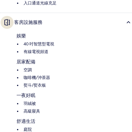
入口通道光線充足
客房設施服務
娛樂
40 吋智慧型電視
有線電視頻道
居家配備
空調
咖啡機/沖茶器
熨斗/熨衣板
一夜好眠
羽絨被
高級寢具
舒適生活
庭院