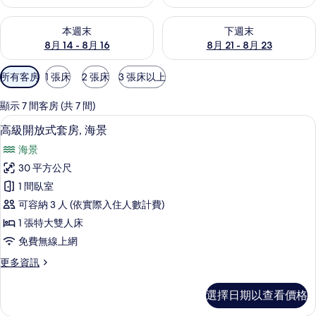
查看本週末 (8月 14 - 8月 16) 的供應情況
查看下週末 (8月 21 - 8月 23
本週末
下週末
8月 14 - 8月 16
8月 21 - 8月 23
可
所有客房
1 張床
2 張床
3 張床以上
用
的
顯示 7 間客房 (共 7 間)
客
埃及棉床單、高級寢具、羽絨被、客房
顯
7
高級開放式套房, 海景
房
示
篩
海景
高
選
30 平方公尺
級
條
1 間臥室
開
件
可容納 3 人 (依實際入住人數計費)
放
1 張特大雙人床
式
免費無線上網
套
更
更多資訊
房,
多
海
高
選擇日期以查看價格
級
景
開