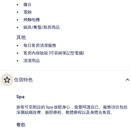
爐台
電鍋
烤麵包機
鍋具/餐盤/廚房用品
其他
每日客房清潔服務
客房內保險箱 (可容納筆記型電腦)
清潔用品
住宿特色
Spa
旅客可至附設的 Spa 放鬆身心，寵愛呵護自己。服務項目包括
深層組織按摩、臉部療程、敷體療程以及身體去角質。
餐飲