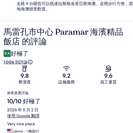
走路 9 分鐘也可以抵達拉斯格洛里亞斯海灘。這裡步行方便，當
地海灘很受歡迎。
馬雷孔市中心 Paramar 海濱精品
評
飯店 的評論
論
好極了
9.4
1,006 則評論
9.8
9.2
9.6
整潔度
設施服務
員工素質
評
旅客真實評論
論
10/10 好極了
2026 年 5 月 2 日
使用 Google 翻譯
Very nice place
Jaime，1 晚旅行