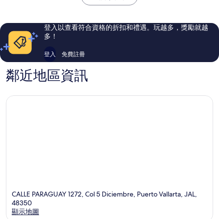
區
渡
2,306
1,765
假
則
則
村
評
評
登入以查看符合資格的折扣和禮遇。玩越多，獎勵就越
飯
論
論
多！
店
區
登入
免費註冊
鄰近地區資訊
CALLE PARAGUAY 1272, Col 5 Diciembre, Puerto Vallarta, JAL,
48350
顯示地圖