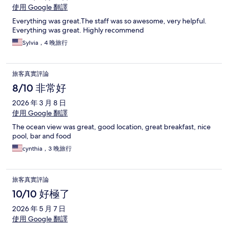
使用 Google 翻譯
Everything was great.The staff was so awesome, very helpful.
Everything was great. Highly recommend
Sylvia，4 晚旅行
旅客真實評論
8/10 非常好
2026 年 3 月 8 日
使用 Google 翻譯
The ocean view was great, good location, great breakfast, nice
pool, bar and food
cynthia，3 晚旅行
旅客真實評論
10/10 好極了
2026 年 5 月 7 日
使用 Google 翻譯