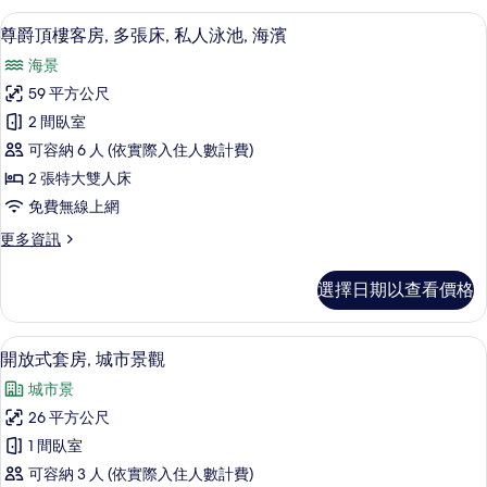
床,
放
尊爵頂樓客房, 多張床, 私人泳池, 海
顯
11
式
尊爵頂樓客房, 多張床, 私人泳池, 海濱
陽
示
套
台,
海景
房,
尊
多
海
59 平方公尺
爵
張
濱
2 間臥室
床,
頂
陽
的
可容納 6 人 (依實際入住人數計費)
樓
台,
所
2 張特大雙人床
海
客
有
免費無線上網
濱
房,
的
相
更
更多資訊
詳
多
多
片
情
張
尊
選擇日期以查看價格
爵
床,
頂
私
樓
開放式套房, 城市景觀 | 埃及棉床單
顯
6
客
開放式套房, 城市景觀
人
示
房,
泳
城市景
多
開
張
池,
26 平方公尺
放
床,
海
1 間臥室
私
式
人
濱
可容納 3 人 (依實際入住人數計費)