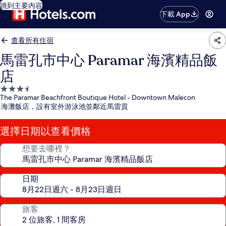
跳到主要內容
下載 App
查看所有住宿
馬雷孔市中心 Paramar 海濱精品飯
店
3.5
The Paramar Beachfront Boutique Hotel - Downtown Malecon
星
海灘飯店，設有室外游泳池並鄰近馬雷貢
級
住
選擇日期以查看價格
宿
想要去哪裡？
日期
旅客