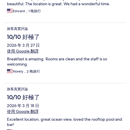
beautiful. The location is great. We had a wonderful time.
Edward，1 晚旅行
旅客真實評論
10/10 好極了
2026 年 3 月 27 日
使用 Google 翻譯
Breakfast is amazing. Rooms are clean and the staff is so
welcoming.
Norely，2 晚旅行
旅客真實評論
10/10 好極了
2026 年 3 月 18 日
使用 Google 翻譯
Excellent location, great ocean view, loved the rooftop pool and
bar!