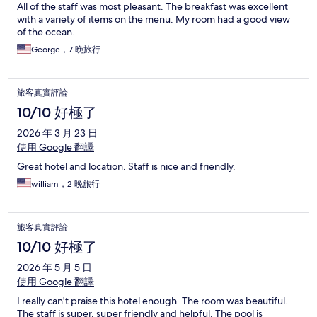
All of the staff was most pleasant. The breakfast was excellent
with a variety of items on the menu. My room had a good view
of the ocean.
George，7 晚旅行
旅客真實評論
10/10 好極了
2026 年 3 月 23 日
使用 Google 翻譯
Great hotel and location. Staff is nice and friendly.
william，2 晚旅行
旅客真實評論
10/10 好極了
2026 年 5 月 5 日
使用 Google 翻譯
I really can't praise this hotel enough. The room was beautiful.
The staff is super, super friendly and helpful. The pool is