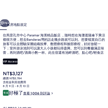
心
Paramar
一個
下一個
海
76+
簡介
客房
地點
規定
濱
住馬雷孔市中心 Paramar 海濱精品飯店 ，隨時想在海灘遮陽傘下乘涼
精
都很方便，想去Banderas灣的話走幾步路就可以到。想要犒賞自己的
品
旅客可以去體驗深層組織按摩、敷體療程和臉部療程，好好放鬆一
下；室外游泳池則可以讓大人小孩都玩得盡興。您可以到餐廳滿足味
飯
蕾，再到酒吧/酒廊小酌一杯。此住宿還有池畔酒吧、點心吧/輕食店
和露台等其他設施服務。旅客都對給予住宿的游泳池和友善員工極高
店
的評價。
VIP Access
的
目
NT$3,127
相
室外游泳池，開放時間為 09:00 至 2
前
總價 NT$3,784
的
片
含稅金和其他費用
價
8 月 9 日 - 8 月 10 日
格
集
評
好極了
9.4
查看 1,006 則評論
是
9.4 分，滿分 10 分，
論
NT$3,127