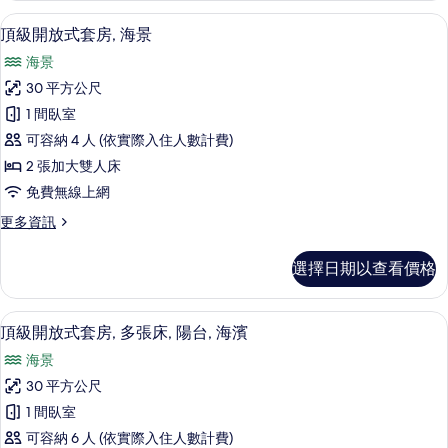
的
放
頂級開放式套房, 海景 | 埃及棉床單
顯
7
式
頂級開放式套房, 海景
所
示
套
有
海景
房,
頂
海
相
30 平方公尺
級
景
片
1 間臥室
的
開
詳
可容納 4 人 (依實際入住人數計費)
放
情
2 張加大雙人床
式
免費無線上網
套
更
更多資訊
房,
多
海
頂
選擇日期以查看價格
級
景
開
的
放
頂級開放式套房, 多張床, 陽台, 海濱
顯
6
式
頂級開放式套房, 多張床, 陽台, 海濱
所
示
套
有
海景
房,
頂
海
相
30 平方公尺
級
景
片
1 間臥室
的
開
詳
可容納 6 人 (依實際入住人數計費)