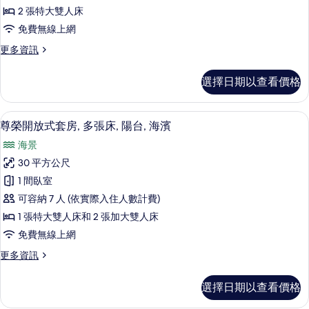
放
情
2 張特大雙人床
式
免費無線上網
套
更
更多資訊
房,
多
多
頂
選擇日期以查看價格
級
張
開
床,
放
尊榮開放式套房, 多張床, 陽台, 海濱
顯
9
式
尊榮開放式套房, 多張床, 陽台, 海濱
陽
示
套
台,
海景
房,
尊
多
海
30 平方公尺
榮
張
濱
1 間臥室
床,
開
陽
的
可容納 7 人 (依實際入住人數計費)
放
台,
所
1 張特大雙人床和 2 張加大雙人床
海
式
有
免費無線上網
濱
套
的
相
更
更多資訊
詳
房,
多
片
情
多
尊
選擇日期以查看價格
榮
張
開