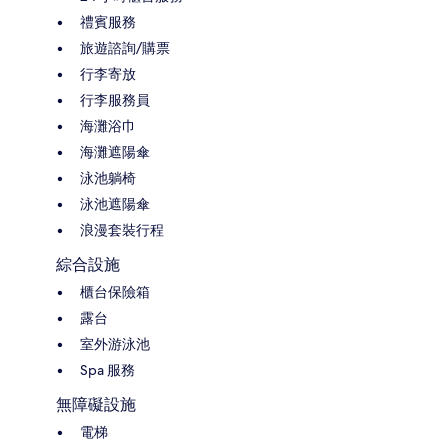
禮賓服務
旅遊諮詢/購票
行李寄放
行李服務員
海灘浴巾
海灘遮陽傘
泳池躺椅
泳池遮陽傘
浪漫套裝行程
綜合設施
櫃台保險箱
露台
室外游泳池
Spa 服務
無障礙設施
電梯