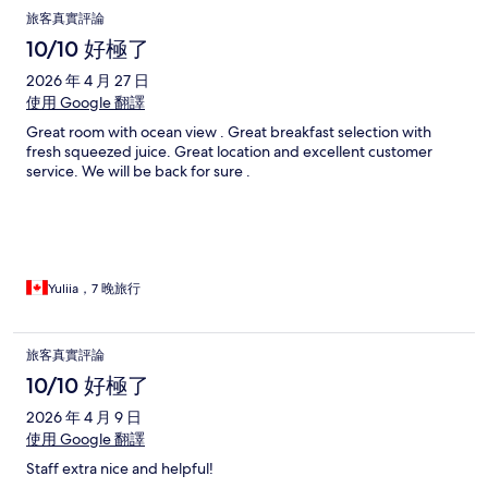
旅客真實評論
10/10 好極了
2026 年 4 月 27 日
使用 Google 翻譯
Great room with ocean view . Great breakfast selection with
fresh squeezed juice. Great location and excellent customer
service. We will be back for sure .
Yuliia，7 晚旅行
旅客真實評論
10/10 好極了
2026 年 4 月 9 日
使用 Google 翻譯
Staff extra nice and helpful!