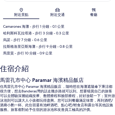
地圖
附近景點
附近交通
餐廳
Camarones 海灘
- 步行 1 分鐘
- 0.1 公里
哈利斯科瓦拉塔港
- 步行 3 分鐘
- 0.3 公里
烏諾
- 步行 7 分鐘
- 0.6 公里
拉斯格洛里亞斯海灘
- 步行 9 分鐘
- 0.8 公里
馬雷貢
- 步行 10 分鐘
- 0.9 公里
住宿介紹
馬雷孔市中心 Paramar 海濱精品飯店
住馬雷孔市中心 Paramar 海濱精品飯店 ，隨時想在海灘遮陽傘下乘涼都
很方便，想去Banderas灣的話走幾步路就可以到。想要犒賞自己的旅客
可以去體驗深層組織按摩、敷體療程和臉部療程，好好放鬆一下；室外游
泳池則可以讓大人小孩都玩得盡興。您可以到餐廳滿足味蕾，再到酒吧/
酒廊小酌一杯。此住宿還有池畔酒吧、點心吧/輕食店和露台等其他設施
服務。旅客都對給予住宿的游泳池和友善員工極高的評價。