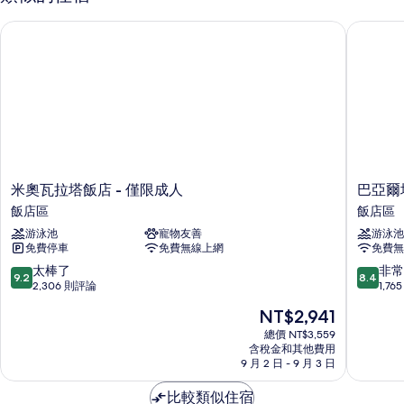
客
私
房,
米奧瓦拉塔飯店 - 僅限成人
巴亞爾塔
人
多
張
泳
床,
池,
私
人
海
泳
濱
池,
的
海
濱
所
的
米
巴
米奧瓦拉塔飯店 - 僅限成人
巴亞爾
有
詳
奧
亞
飯店區
飯店區
情
相
瓦
爾
游泳池
寵物友善
游泳池
拉
塔
片
免費停車
免費無線上網
免費無
塔
港
飯
帕
9.2
8.4
太棒了
非常
9.2
8.4
店
爾
分，
分，
2,306 則評論
1,7
-
馬
滿
滿
現
NT$2,941
僅
別
分
分
在
限
墅
10
10
總價 NT$3,559
價
成
含稅金和其他費用
海
分，
分，
格
9 月 2 日 - 9 月 3 日
人
灘
太
非
為
飯
溫
棒
常
NT$2,941
比較類似住宿
店
泉
了，
好，