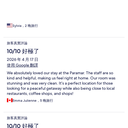
Sylvia，2 晚旅行
旅客真實評論
10/10 好極了
2026 年 4 月 17 日
使用 Google 翻譯
We absolutely loved our stay at the Paramar. The staff are so
kind and helpful, making us feel right at home. Our room was
stunning and was very clean. It’s a perfect location for those
looking for a peaceful getaway while also being close to local
restaurants, coffee shops, and shops!
Emma Julienne，5 晚旅行
旅客真實評論
10/10 好極了