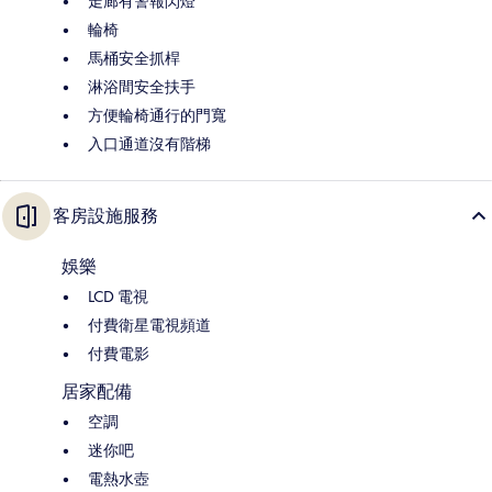
走廊有警報閃燈
輪椅
馬桶安全抓桿
淋浴間安全扶手
方便輪椅通行的門寬
入口通道沒有階梯
客房設施服務
娛樂
LCD 電視
付費衛星電視頻道
付費電影
居家配備
空調
迷你吧
電熱水壺