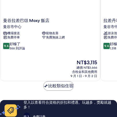
1
片
1
張
張
沙
沙
發
曼
拉
發
曼谷拉差巴頌 Moxy 飯店
拉差丹
床
谷
差
曼谷市中心
曼谷市
床
的
拉
丹
詳
機場接送
寵物友善
游泳池
的
差
利
情
免費停車
免費無線上網
免費停
巴
中
所
頌
心
9.4
9.4
好極了
好極
9.4
9.4
有
Moxy
點
分，
分，
366 則評論
1,3
飯
大
滿
滿
相
店
飯
分
分
片
現
NT$3,115
曼
店
10
10
在
谷
曼
分，
分，
總價 NT$3,666
價
市
谷
好
好
含稅金和其他費用
格
中
9 月 1 日 - 9 月 2 日
市
極
極
為
心
中
了，
了，
NT$3,115
比較類似住宿
心
366
1,318
則
則
評
評
論
論
登入以查看符合資格的折扣和禮遇。玩越多，獎勵就越
多！
登入
免費註冊