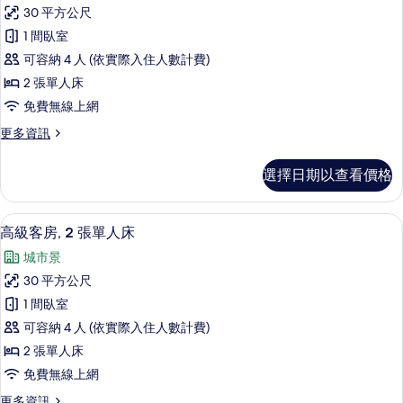
豪
所
大
30 平方公尺
華
雙
有
1 間臥室
人
客
相
床
可容納 4 人 (依實際入住人數計費)
房,
的
片
2 張單人床
詳
2
免費無線上網
情
張
更
更多資訊
單
多
人
豪
選擇日期以查看價格
華
床
客
的
房,
高級客房, 2 張單人床 | 羽絨被、迷
顯
10
2
所
高級客房, 2 張單人床
示
張
有
城市景
單
高
相
人
30 平方公尺
級
床
片
1 間臥室
的
客
詳
可容納 4 人 (依實際入住人數計費)
房,
情
2 張單人床
2
免費無線上網
張
更
更多資訊