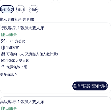
可
所有客房
1 張床
2 張床
用
的
顯示 9 間客房 (共 9 間)
客
羽絨被、迷你吧、客房內保險箱、書桌
顯
9
行政客房, 1 張加大雙人床
房
示
篩
城市景
行
選
30 平方公尺
政
條
1 間臥室
客
件
可容納 3 人 (依實際入住人數計費)
房,
1 張加大雙人床
1
免費無線上網
張
更
更多資訊
加
多
大
行
選擇日期以查看價格
政
雙
客
人
房,
高級客房, 1 張加大雙人床 | 羽絨被
顯
7
1
床
高級客房, 1 張加大雙人床
示
張
的
城市景
加