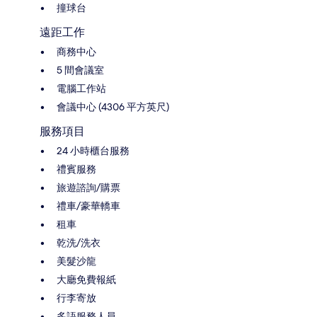
撞球台
遠距工作
商務中心
5 間會議室
電腦工作站
會議中心 (4306 平方英尺)
服務項目
24 小時櫃台服務
禮賓服務
旅遊諮詢/購票
禮車/豪華轎車
租車
乾洗/洗衣
美髮沙龍
大廳免費報紙
行李寄放
多語服務人員