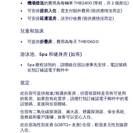
機場接送
的費用為每輛車 THB2400 (單程，共 2 個座位)
可安排
提前入住
，需支付額外費用 (視供應情況而定)
可安排
延遲退房
，須另行收費 (視供應情況而定)
兒童和加床
可提供
折疊床
，費用為每天 THB1060.0
游泳池、Spa 和健身房 (如有)
Spa 療程須預約，請聯絡住宿以便事先安排，電話號碼
在預訂確認電子郵件中
規定
此住宿可提供相連/相通的客房，但需視當時是否有可使用
的客房。如果您有此需求，請撥打預訂確認電子郵件中的電
話號碼，直接與住宿聯絡。
住宿有二氧化碳探測器、滅火器、煙霧探測器、保全系統、
急救箱和窗戶護欄，旅客可以安心入住。
此住宿為性別友善 (LGBTQ+ 友善) 住宿，歡迎多元性別族群
入住。