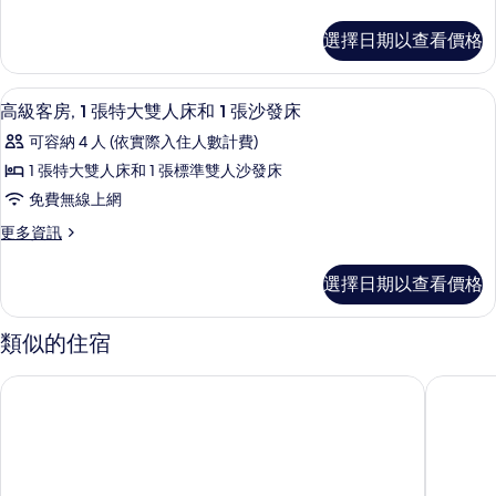
房,
可
多
使
使
1
豪
用
選擇日期以查看價格
用
華
張
俱
俱
客
加
樂
房,
樂
高級客房, 1 張特大雙人床和 1 張沙發
顯
部
6
1
大
高級客房, 1 張特大雙人床和 1 張沙發床
酒
部
示
張
雙
可容納 4 人 (依實際入住人數計費)
廊
加
酒
高
的
人
大
1 張特大雙人床和 1 張標準雙人沙發床
廊
詳
級
雙
床
免費無線上網
情
人
的
客
和
床
更
更多資訊
所
房,
和
多
1
1
有
1
高
張
選擇日期以查看價格
張
級
張
相
沙
沙
客
特
片
發
房,
發
類似的住宿
床
1
大
床
的
張
雙
曼谷拉差巴頌 Moxy 飯店
拉差丹利
詳
特
的
情
人
大
所
雙
床
人
有
和
床
相
和