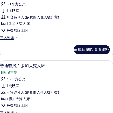
高
所
大
30 平方公尺
級
雙
有
1 間臥室
人
客
相
床
可容納 4 人 (依實際入住人數計費)
房,
的
片
1 張加大雙人床
詳
1
免費無線上網
情
張
更
更多資訊
加
多
大
高
選擇日期以查看價格
級
雙
客
人
房,
普通套房, 1 張加大雙人床 | 羽絨被
顯
14
1
床
普通套房, 1 張加大雙人床
示
張
的
城市景
加
普
所
大
45 平方公尺
通
雙
有
1 間臥室
人
套
相
床
可容納 4 人 (依實際入住人數計費)
房,
的
片
1 張加大雙人床
詳
1
免費無線上網
情
張
更