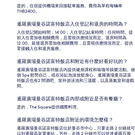
是的，住宿提供機場來回接駁車服務。費用為單程每輛車
THB2400。
暹羅廣場曼谷諾富特飯店入住登記和退房的時間為？
入住登記開始時間：14:00；入住登記結束時間：任何時間。提
前入住需加收相關費用，且需視供應情況而定。退房時間為
12:00。延後退房需加收相關費用，且需視供應情況而定。提供
零接觸入住和退房服務。
暹羅廣場曼谷諾富特飯店和附近有什麼好看好玩的？
暹羅廣場曼谷諾富特飯店內提供健身課程和瑜珈等娛樂活動。做
個 Spa 慰勞自己，或在浴缸泡澡放鬆身心。暹羅廣場曼谷諾富
特飯店也有2 間酒吧、室外游泳池和三溫暖，以及蒸氣室和遊戲
間。
暹羅廣場曼谷諾富特飯店內部或附近是否有餐廳？
是的，The Square提供國際料理。
暹羅廣場曼谷諾富特飯店附近的環境怎麼樣？
暹羅廣場曼谷諾富特飯店位於曼谷市中心，只要走路 2 分鐘就可
以到暹羅高架電車站，另外，走路 2 分鐘也可以抵達暹羅百麗