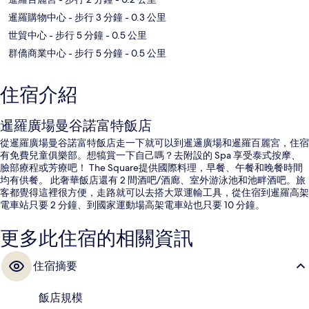
暹羅購物中心
- 步行 3 分鐘
- 0.3 公里
世貿中心
- 步行 5 分鐘
- 0.5 公里
群僑商業中心
- 步行 5 分鐘
- 0.5 公里
住宿介紹
暹羅廣場曼谷諾富特飯店
從暹羅廣場曼谷諾富特飯店走一下就可以到暹邏廣場和暹羅百麗宮，住宿
有免費兒童俱樂部。想犒賞一下自己嗎？去附設的 Spa 享受泰式按摩、
臉部療程或芳療吧！ The Square提供國際料理，早餐、午餐和晚餐時間
均有供餐。 此奢華飯店還有 2 間酒吧/酒廊、室外游泳池和池畔酒吧。旅
客都覺得這裡很方便，走路就可以去搭大眾運輸工具，從住宿到暹羅高架
電車站只要 2 分鐘、到國家運動場高架電車站也只要 10 分鐘。
更多此住宿的相關資訊
住宿摘要
飯店規模