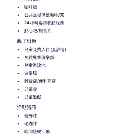
咖啡廳
公共區域供應咖啡/茶
24 小時客房餐點服務
點心吧/輕食店
親子出遊
兒童免費入住 (見詳情)
免費兒童俱樂部
兒童游泳池
遊樂場
雜貨店/便利商店
兒童餐
兒童遊戲
活動資訊
健身課
瑜珈課
晚間娛樂活動