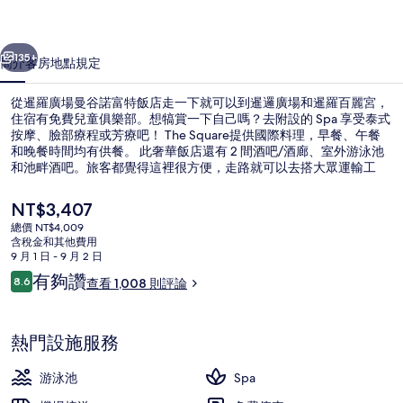
諾
一個
下一個
富
135+
簡介
客房
地點
規定
特
從暹羅廣場曼谷諾富特飯店走一下就可以到暹邏廣場和暹羅百麗宮，
飯
住宿有免費兒童俱樂部。想犒賞一下自己嗎？去附設的 Spa 享受泰式
按摩、臉部療程或芳療吧！ The Square提供國際料理，早餐、午餐
店
和晚餐時間均有供餐。 此奢華飯店還有 2 間酒吧/酒廊、室外游泳池
的
和池畔酒吧。旅客都覺得這裡很方便，走路就可以去搭大眾運輸工
具，從住宿到暹羅高架電車站只要 2 分鐘、到國家運動場高架電車站
相
也只要 10 分鐘。
目
NT$3,407
前
片
總價 NT$4,009
的
含稅金和其他費用
外觀
集
價
9 月 1 日 - 9 月 2 日
格
評
有夠讚
8.6
查看 1,008 則評論
是
8.6 分，滿分 10 分，
論
NT$3,407
熱門設施服務
游泳池
Spa