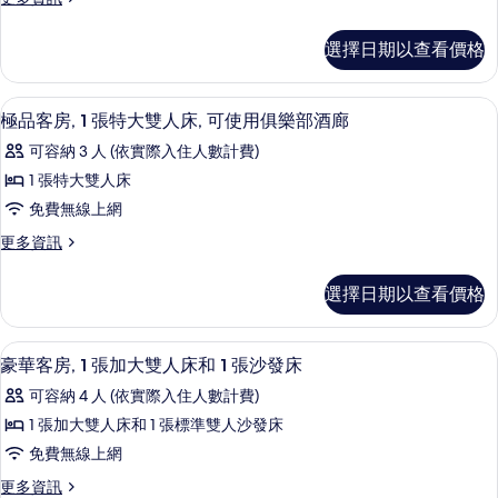
單
多
人
高
選擇日期以查看價格
級
床
客
的
房,
羽絨被、迷你吧、客房內保險箱、書桌
顯
7
2
所
極品客房, 1 張特大雙人床, 可使用俱樂部酒廊
示
張
有
可容納 3 人 (依實際入住人數計費)
單
極
相
人
1 張特大雙人床
品
床
片
免費無線上網
的
客
詳
更
更多資訊
房,
情
多
1
極
選擇日期以查看價格
品
張
客
特
房,
羽絨被、迷你吧、客房內保險箱、書桌
顯
6
1
大
豪華客房, 1 張加大雙人床和 1 張沙發床
示
張
雙
可容納 4 人 (依實際入住人數計費)
特
豪
人
大
1 張加大雙人床和 1 張標準雙人沙發床
華
雙
床,
免費無線上網
人
客
可
床,
更
更多資訊