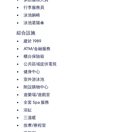
行李服務員
泳池躺椅
泳池遮陽傘
綜合設施
建於 1989
ATM/金融服務
櫃台保險箱
公共區域提供電視
健身中心
室外游泳池
附設購物中心
遊樂場/遊戲室
全套 Spa 服務
浴缸
三溫暖
按摩/療程室