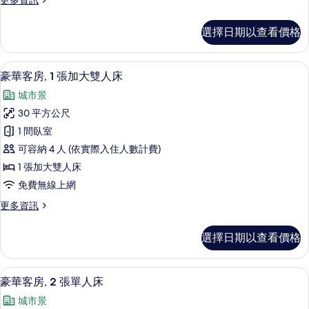
更多資訊
加
多
大
普
選擇日期以查看價格
通
雙
套
人
房,
羽絨被、迷你吧、客房內保險箱、書桌
顯
7
1
床
豪華客房, 1 張加大雙人床
示
張
的
城市景
加
豪
所
大
30 平方公尺
華
雙
有
1 間臥室
人
客
相
床
可容納 4 人 (依實際入住人數計費)
房,
的
片
1 張加大雙人床
詳
1
免費無線上網
情
張
更
更多資訊
加
多
大
豪
選擇日期以查看價格
華
雙
客
人
房,
豪華客房, 2 張單人床 | 羽絨被、迷
顯
8
1
床
豪華客房, 2 張單人床
示
張
的
城市景
加