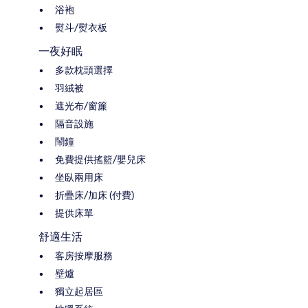
浴袍
熨斗/熨衣板
一夜好眠
多款枕頭選擇
羽絨被
遮光布/窗簾
隔音設施
鬧鐘
免費提供搖籃/嬰兒床
坐臥兩用床
折疊床/加床 (付費)
提供床單
舒適生活
客房按摩服務
壁爐
獨立起居區