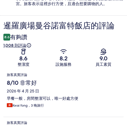
宮。旅客表示這裡步行方便，且適合想要購物的人。
暹羅廣場曼谷諾富特飯店的評論
評
論
有夠讚
8.6
1,008 則評論
8.6
8.2
9.0
整潔度
設施服務
員工素質
評
旅客真實評論
論
8/10 非常好
2026 年 4 月 25 日
早餐一般，房間整潔可以，唯一好處方便
Kwai fong，3 晚旅行
旅客真實評論