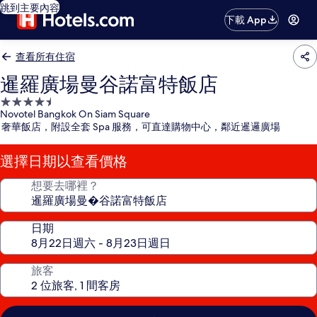
跳到主要內容
下載 App
查看所有住宿
暹羅廣場曼谷諾富特飯店
4.5
Novotel Bangkok On Siam Square
星
奢華飯店，附設全套 Spa 服務，可直達購物中心，鄰近暹邏廣場
級
住
選擇日期以查看價格
宿
想要去哪裡？
日期
旅客