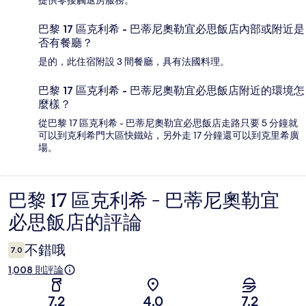
提供零接觸退房服務。
巴黎 17 區克利希 - 巴蒂尼奧勒宜必思飯店內部或附近是
否有餐廳？
是的，此住宿附設 3 間餐廳，具有法國料理。
巴黎 17 區克利希 - 巴蒂尼奧勒宜必思飯店附近的環境怎
麼樣？
從巴黎 17 區克利希 - 巴蒂尼奧勒宜必思飯店走路只要 5 分鐘就
可以到克利希門大區快鐵站，另外走 17 分鐘還可以到克里希廣
場。
巴黎 17 區克利希 - 巴蒂尼奧勒宜
評
必思飯店的評論
論
不錯哦
7.0
1,008 則評論
7.2
4.0
7.2