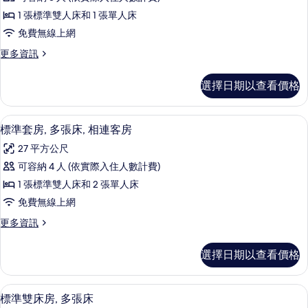
準
雙
的
1 張標準雙人床和 1 張單人床
人
客
所
床
免費無線上網
房,
的
有
更
更多資訊
詳
多
多
相
情
張
標
片
選擇日期以查看價格
準
床
客
的
房,
標準套房, 多張床, 相連客房 | 高級
顯
6
多
標準套房, 多張床, 相連客房
所
示
張
有
27 平方公尺
床
標
的
相
可容納 4 人 (依實際入住人數計費)
準
詳
片
1 張標準雙人床和 2 張單人床
情
套
免費無線上網
房,
更
更多資訊
多
多
張
標
選擇日期以查看價格
準
床,
套
相
房,
標準雙床房, 多張床 | 高級寢具、舒適
顯
6
多
標準雙床房, 多張床
連