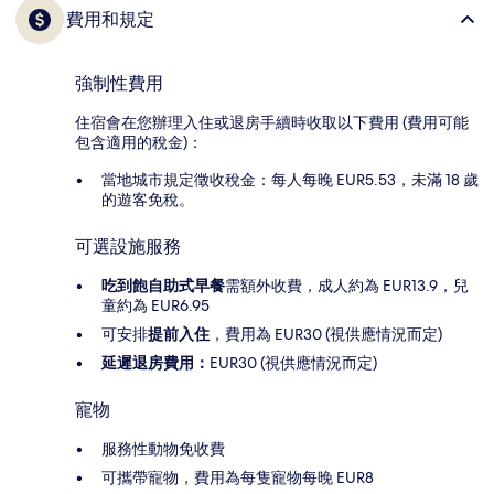
費用和規定
強制性費用
住宿會在您辦理入住或退房手續時收取以下費用 (費用可能
包含適用的稅金)：
當地城市規定徵收稅金：每人每晚 EUR5.53，未滿 18 歲
的遊客免稅。
可選設施服務
吃到飽自助式早餐
需額外收費，成人約為 EUR13.9，兒
童約為 EUR6.95
可安排
提前入住
，費用為 EUR30 (視供應情況而定)
延遲退房費用：
EUR30 (視供應情況而定)
寵物
服務性動物免收費
可攜帶寵物，費用為每隻寵物每晚 EUR8