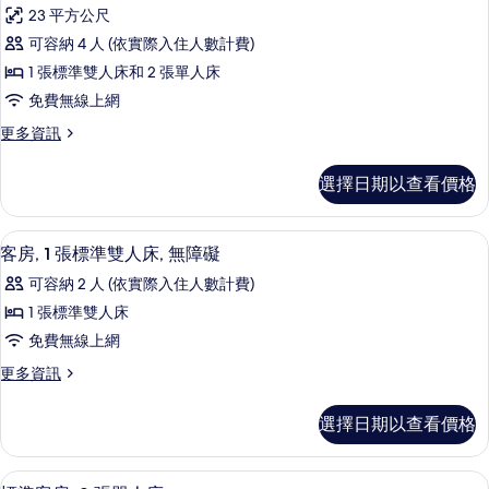
示
張
客
23 平方公尺
床,
標
相
房
可容納 4 人 (依實際入住人數計費)
準
連
的
1 張標準雙人床和 2 張單人床
客
雙
房
所
免費無線上網
床
的
有
更
更多資訊
詳
房,
多
相
情
多
標
選擇日期以查看價格
片
準
張
雙
床
床
客房, 1 張標準雙人床, 無障礙 | 高
顯
9
房,
客房, 1 張標準雙人床, 無障礙
的
示
多
所
可容納 2 人 (依實際入住人數計費)
張
客
床
有
1 張標準雙人床
房,
的
相
免費無線上網
詳
1
情
片
更
更多資訊
張
多
標
客
選擇日期以查看價格
房,
準
1
雙
張
標準客房, 2 張單人床 | 高級寢具、
顯