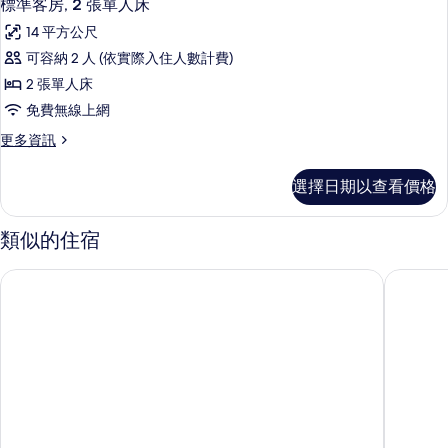
7
標
人
標準客房, 2 張單人床
示
準
床,
14 平方公尺
雙
標
無
人
可容納 2 人 (依實際入住人數計費)
準
床,
障
2 張單人床
無
客
礙
障
免費無線上網
房,
礙
的
更
更多資訊
的
2
多
所
詳
張
標
情
有
選擇日期以查看價格
準
單
相
客
人
房,
類似的住宿
片
2
床
張
的
巴黎 17 Batignolles B&B 飯店
里維埃拉
單
所
人
床
有
的
相
詳
情
片