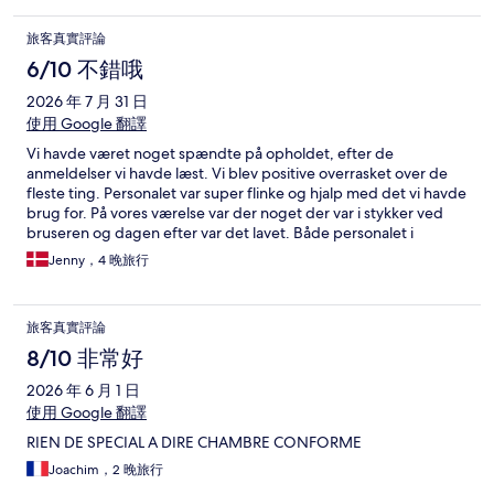
旅客真實評論
6/10 不錯哦
2026 年 7 月 31 日
使用 Google 翻譯
Vi havde været noget spændte på opholdet, efter de
anmeldelser vi havde læst. Vi blev positive overrasket over de
fleste ting. Personalet var super flinke og hjalp med det vi havde
brug for. På vores værelse var der noget der var i stykker ved
bruseren og dagen efter var det lavet. Både personalet i
receptionen og i restauranterne var hjælpsomme. Selve
Jenny，4 晚旅行
værelset var i okay stand. Det er tydeligt at det er et ældre hotel
og det kunne da godt trænge til en renovering, men der var
rent i værelset. Morgenmadsbuffeten var god i forhold til
旅客真實評論
udvalg. Dog var det mangelfuldt i forhold til service, rengøring
og opfyldning af mad. Nogle områder af hotellet kunne godt
8/10 非常好
trænge til en gang rengøring. Hotellet ligger godt i forhold til
2026 年 6 月 1 日
metro ind til centrum, og kort gåafstand til restauranter, park og
små butikker. Vi har haft et godt ophold og kan sagtens
使用 Google 翻譯
anbefalede hotellet til andre.
RIEN DE SPECIAL A DIRE CHAMBRE CONFORME
Joachim，2 晚旅行