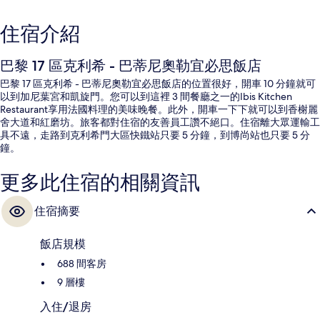
住宿介紹
巴黎 17 區克利希 - 巴蒂尼奧勒宜必思飯店
巴黎 17 區克利希 - 巴蒂尼奧勒宜必思飯店的位置很好，開車 10 分鐘就可
以到加尼葉宮和凱旋門。您可以到這裡 3 間餐廳之一的Ibis Kitchen
Restaurant享用法國料理的美味晚餐。此外，開車一下下就可以到香榭麗
舍大道和紅磨坊。旅客都對住宿的友善員工讚不絕口。住宿離大眾運輸工
具不遠，走路到克利希門大區快鐵站只要 5 分鐘，到博尚站也只要 5 分
鐘。
更多此住宿的相關資訊
住宿摘要
飯店規模
688 間客房
9 層樓
入住/退房