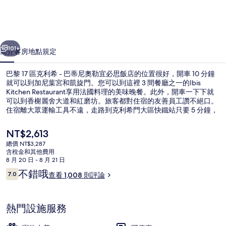
利
希
一個
下一個
-
101+
簡介
客房
地點
規定
巴
巴黎 17 區克利希 - 巴蒂尼奧勒宜必思飯店的位置很好，開車 10 分鐘
蒂
就可以到加尼葉宮和凱旋門。您可以到這裡 3 間餐廳之一的Ibis
尼
Kitchen Restaurant享用法國料理的美味晚餐。此外，開車一下下就
可以到香榭麗舍大道和紅磨坊。旅客都對住宿的友善員工讚不絕口。
奧
住宿離大眾運輸工具不遠，走路到克利希門大區快鐵站只要 5 分鐘，
到博尚站也只要 5 分鐘。
勒
目
NT$2,613
宜
前
總價 NT$3,287
的
含稅金和其他費用
必
每日付費供應吃到飽自助式早餐
價
8 月 20 日 - 8 月 21 日
格
思
評
不錯哦
7.0
查看 1,008 則評論
是
7.0 分，滿分 10 分，
論
NT$2,613
飯
店
熱門設施服務
的