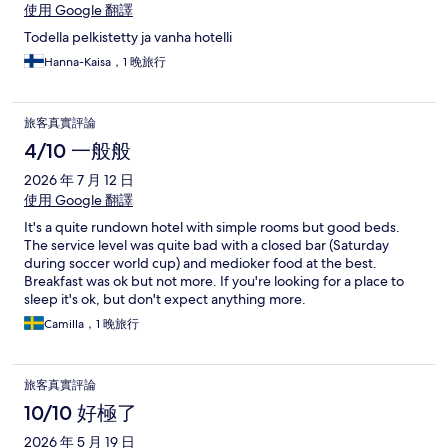
使用 Google 翻譯
Todella pelkistetty ja vanha hotelli
Hanna-Kaisa，1 晚旅行
旅客真實評論
4/10 一般般
2026 年 7 月 12 日
使用 Google 翻譯
It's a quite rundown hotel with simple rooms but good beds.
The service level was quite bad with a closed bar (Saturday
during soccer world cup) and medioker food at the best.
Breakfast was ok but not more. If you're looking for a place to
sleep it's ok, but don't expect anything more.
Camilla，1 晚旅行
旅客真實評論
10/10 好極了
2026 年 5 月 19 日