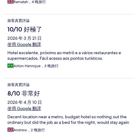
Ramatah，4 晚旅行
旅客真實評論
10/10 好極了
2026 年 3 月 21 日
使用 Google 翻譯
Hotel excelente, próximo ao metrô e a vários restaurantes e
supermercados. Fácil acesso aos pontos turísticos.
Airton Henrique，3 晚旅行
旅客真實評論
8/10 非常好
2026 年 4 月 10 日
使用 Google 翻譯
Decent location near a metro, budget hotel so nothing out the
ordinary but did the job as a bed for the night, would stay again
Andrew，2 晚旅行