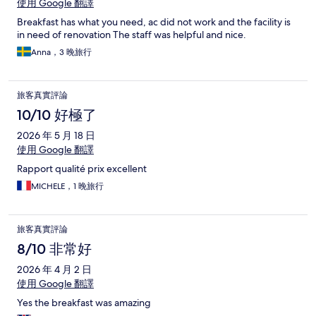
使用 Google 翻譯
Breakfast has what you need, ac did not work and the facility is
in need of renovation The staff was helpful and nice.
Anna，3 晚旅行
旅客真實評論
10/10 好極了
2026 年 5 月 18 日
使用 Google 翻譯
Rapport qualité prix excellent
MICHELE，1 晚旅行
旅客真實評論
8/10 非常好
2026 年 4 月 2 日
使用 Google 翻譯
Yes the breakfast was amazing