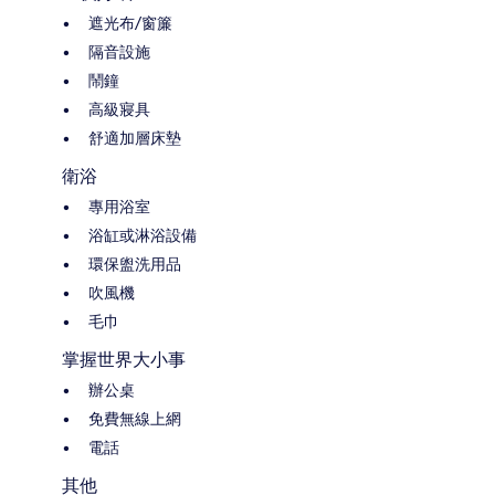
遮光布/窗簾
隔音設施
鬧鐘
高級寢具
舒適加層床墊
衛浴
專用浴室
浴缸或淋浴設備
環保盥洗用品
吹風機
毛巾
掌握世界大小事
辦公桌
免費無線上網
電話
其他