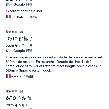
使用 Google 翻譯
Excellent petit dejeuner
STEPHANE，3 晚旅行
旅客真實評論
10/10 好極了
2026 年 7 月 12 日
使用 Google 翻譯
Une nuit super pour un concert au stade de France, le métro est
à 10min de marche. En revanche, l’entrée de l’hôtel a été
compliquée à trouver et l’attente assez longue pour le check-in
(40min). Sinon le reste niquel.
Maxime，1 晚旅行
旅客真實評論
6/10 不錯哦
2026 年 6 月 13 日