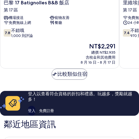
巴
里
巴黎 17 Batignolles B&B 飯店
里維埃
黎
維
第 17 區
第 17 區
17
埃
機場接送
寵物友善
免費無
Batignolles
拉
免費無線上網
餐廳
24 
B&B
麗
飯
舍
7.8
7.4
不錯哦
不錯
7.8
7.4
店
飯
分，
分，
1,000 則評論
970
第
店
滿
滿
現
NT$2,291
17
第
分
分
在
區
17
10
10
總價 NT$2,935
價
含稅金和其他費用
區
分，
分，
格
8 月 16 日 - 8 月 17 日
不
不
為
錯
錯
NT$2,291
比較類似住宿
哦，
哦，
1,000
970
則
則
評
評
登入以查看符合資格的折扣和禮遇。玩越多，獎勵就越
論
論
多！
登入
免費註冊
鄰近地區資訊