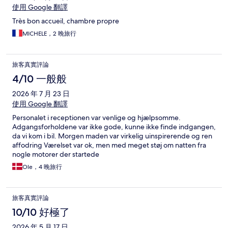
使用 Google 翻譯
Très bon accueil, chambre propre
MICHELE，2 晚旅行
旅客真實評論
4/10 一般般
2026 年 7 月 23 日
使用 Google 翻譯
Personalet i receptionen var venlige og hjælpsomme.
Adgangsforholdene var ikke gode, kunne ikke finde indgangen,
da vi kom i bil. Morgen maden var virkelig uinspirerende og ren
affodring Værelset var ok, men med meget støj om natten fra
nogle motorer der startede
Ole，4 晚旅行
旅客真實評論
10/10 好極了
2026 年 5 月 17 日