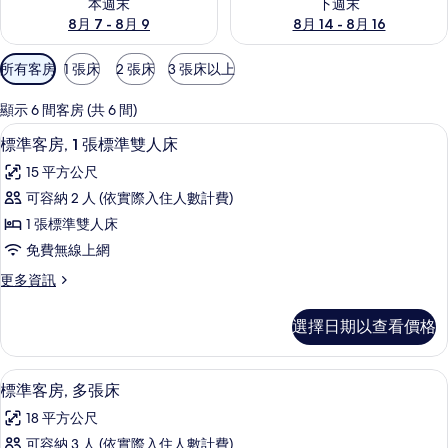
本週末
下週末
8月 7 - 8月 9
8月 14 - 8月 16
可
所有客房
1 張床
2 張床
3 張床以上
用
的
顯示 6 間客房 (共 6 間)
客
標準客房, 1 張標準雙人床 | 高級寢
顯
10
標準客房, 1 張標準雙人床
房
示
篩
15 平方公尺
標
選
可容納 2 人 (依實際入住人數計費)
準
條
1 張標準雙人床
客
件
免費無線上網
房,
更
更多資訊
1
多
張
標
選擇日期以查看價格
準
標
客
準
房,
標準客房, 多張床 | 高級寢具、舒適加
顯
4
1
雙
標準客房, 多張床
示
張
人
18 平方公尺
標
標
床
準
可容納 3 人 (依實際入住人數計費)