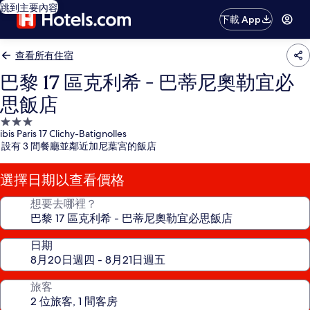
跳到主要內容
下載 App
查看所有住宿
巴黎 17 區克利希 - 巴蒂尼奧勒宜必
思飯店
3.0
ibis Paris 17 Clichy-Batignolles
星
設有 3 間餐廳並鄰近加尼葉宮的飯店
級
住
選擇日期以查看價格
宿
想要去哪裡？
日期
旅客