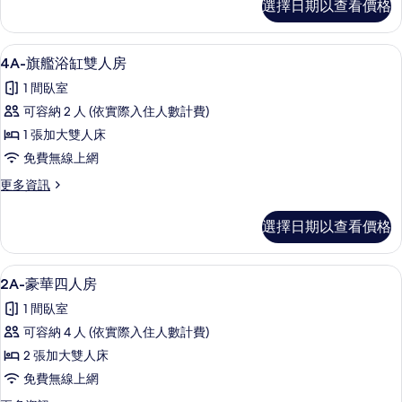
選擇日期以查看價格
豪
的
華
所
雙
4A-旗艦浴缸雙人房 | 書桌、隔音、
顯
5
人
有
4A-旗艦浴缸雙人房
示
房
相
1 間臥室
的
4A-
片
詳
可容納 2 人 (依實際入住人數計費)
旗
情
1 張加大雙人床
艦
免費無線上網
浴
更
更多資訊
缸
多
雙
4A-
選擇日期以查看價格
旗
人
艦
房
浴
2A-豪華四人房 | 書桌、隔音、免費無
顯
7
缸
的
2A-豪華四人房
示
雙
所
1 間臥室
人
2A-
有
房
可容納 4 人 (依實際入住人數計費)
豪
的
相
2 張加大雙人床
詳
華
片
情
免費無線上網
四