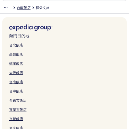
連
a
H
r
o
o
-
n
e
o
a
t
o
a
o
t
o
台南飯店
耘朵文旅
結
n
u
n
t
r
T
g
c
t
-
e
的
i
m
T
H
的
a
T
e
t
a
R
t
e
K
l
連
n
e
a
o
連
-
a
l
的
i
e
T
l
a
T
結
a
T
i
t
結
P
i
的
連
n
s
a
的
g
a
n
r
n
e
i
n
連
結
a
o
i
連
u
i
的
a
a
l
n
a
結
n
r
n
結
r
n
連
v
n
-
熱門目的地
的
n
C
t
a
a
a
結
e
A
T
連
的
h
H
n
z
n
l
n
a
台北飯店
結
連
i
o
Y
a
的
的
p
i
高雄飯店
結
h
t
o
k
連
連
i
n
k
e
n
a
結
結
n
a
礁溪飯店
a
l
g
的
g
n
n
的
K
連
的
的
大阪飯店
T
連
a
結
連
連
o
結
n
結
結
台南飯店
w
g
e
的
台中飯店
r
連
台東市飯店
的
結
連
宜蘭市飯店
結
京都飯店
東京飯店