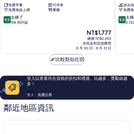
嚼
大
免費早餐
可停車
游泳池
旅
飯
免費無線上網
餐廳
免費無
台
店
南
台
9.0
9.2
太棒了
太棒
9.0
9.2
市
南
分，
分，
158 則評論
2,7
中
館
滿
滿
現
NT$1,777
心
台
分
分
在
南
10
10
總價 NT$2,053
價
含稅金和其他費用
市
分，
分，
格
8 月 30 日 - 8 月 31 日
中
太
太
為
心
棒
棒
NT$1,777
比較類似住宿
了，
了，
158
2,722
則
則
評
評
登入以查看符合資格的折扣和禮遇。玩越多，獎勵就越
論
論
多！
登入
免費註冊
鄰近地區資訊