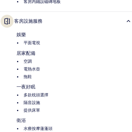
客房內鋪設磁磚地板
客房設施服務
娛樂
平面電視
居家配備
空調
電熱水壺
拖鞋
一夜好眠
多款枕頭選擇
隔音設施
提供床單
衛浴
水療按摩蓮蓬頭