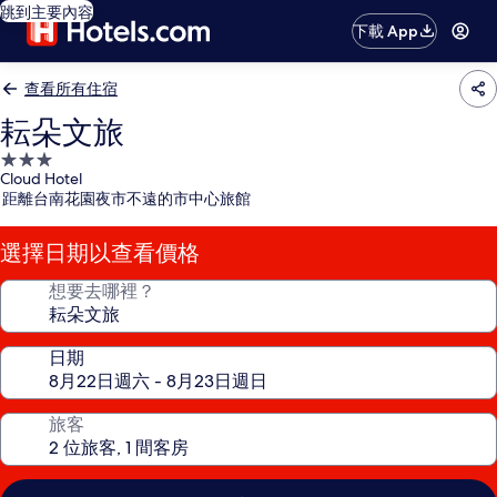
跳到主要內容
下載 App
查看所有住宿
耘朵文旅
3.0
Cloud Hotel
星
距離台南花園夜市不遠的市中心旅館
級
住
選擇日期以查看價格
宿
想要去哪裡？
日期
旅客