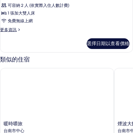
3B-
的
可容納 2 人 (依實際入住人數計費)
雅
詳
1 張加大雙人床
情
典
免費無線上網
雙
更
更多資訊
人
多
房
3B-
選擇日期以查看價格
雅
的
典
所
雙
類似的住宿
人
有
房
相
暖時嚼旅
煙波大飯
的
片
詳
情
暖
煙
暖時嚼旅
煙波大
時
波
台南市中心
台南市