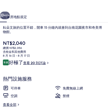
片
一個
下一個
集
40+
簡介
客房
地點
規定
耘朵文旅的位置不錯，開車 15 分鐘內就會到台南花園夜市和奇美博
物館。
目
NT$2,040
前
總價 NT$2,356
的
含稅金和其他費用
價
8 月 16 日 - 8 月 17 日
格
評
好極了
9.8
查看 20 則評論
是
9.8 分，滿分 10 分，
論
住宿入口
NT$2,040
熱門設施服務
可停車
免費無線上網
空調
禁煙
查看全部