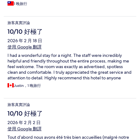
1 晚旅行
旅客真實評論
10/10 好極了
2026 年 2 月 18 日
使用 Google 翻譯
I had a wonderful stay for a night. The staff were incredibly
helpful and friendly throughout the entire process, making me
feel welcome. The room was exactly as advertised, spotless
clean and comfortable. I truly appreciated the great service and
attention to detail. Highly recommend this hotel to anyone
looking for a pleasant and hassle free experience!
Justin，1 晚旅行
旅客真實評論
10/10 好極了
2026 年 2 月 2 日
使用 Google 翻譯
Tout d’abord nous avons été très bien accueillies (malgré notre