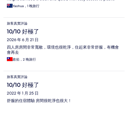
transport, convenience stores, restaurants, and other amenities.
Yaohua，1 晚旅行
I had a very pleasant stay and was truly satisfied with the
experience. Thank you.
旅客真實評論
10/10 好極了
2026 年 6 月 21 日
四人房房間非常寬敞，環境也很乾淨，住起來非常舒服，有機會
會再去
政佑，2 晚旅行
旅客真實評論
10/10 好極了
2022 年 1 月 25 日
舒服的住宿體驗 房間很乾淨也很大！