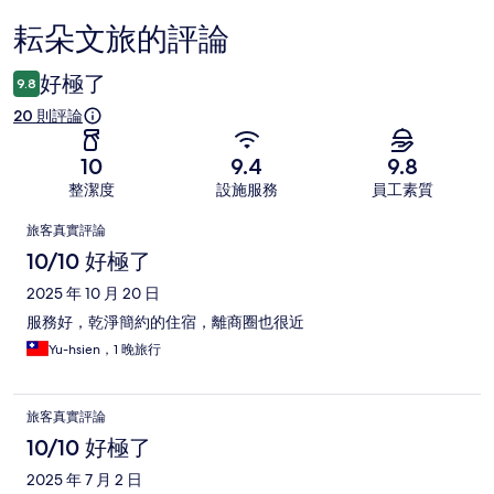
耘朵文旅的評論
評
論
好極了
9.8
20 則評論
10
9.4
9.8
整潔度
設施服務
員工素質
評
旅客真實評論
論
10/10 好極了
2025 年 10 月 20 日
服務好，乾淨簡約的住宿，離商圈也很近
Yu-hsien，1 晚旅行
旅客真實評論
10/10 好極了
2025 年 7 月 2 日