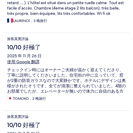
retard ….). L’hôtel est situé dans un petite ruelle calme. Tout est
facile d’accès. Chambre (4eme étage 2 lits balcon), très belle,
très propre, bien équipée, lits très confortables. Wi fi ok
LAURENCE，3 晚旅行
旅客真實評論
10/10 好極了
2025 年 11 月 26 日
使用 Google 翻譯
チェックイン時にはオーナーご夫婦が温かく迎えてくださり、
丁寧に説明してくださいました。住宅街の中に立っていて、窓
が2重の防音ガラスなので大変静かです。ホテルにデザインは奥
様がされたそうです。全てが清潔に整えられていました。4階の
お部屋でしたが、エレベーターが無いので体力に自信のある方
におすすめです。
TOMOKO，2 晚旅行
旅客真實評論
10/10 好極了