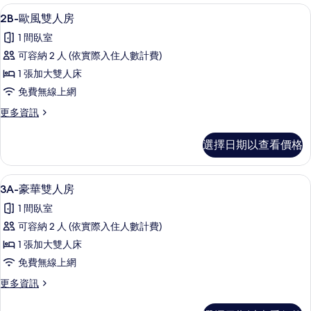
客
2B-歐風雙人房 | 書桌、隔音、免費無
顯
7
2B-歐風雙人房
房
示
篩
1 間臥室
2B-
選
可容納 2 人 (依實際入住人數計費)
歐
條
1 張加大雙人床
風
件
免費無線上網
雙
更
更多資訊
人
多
房
2B-
選擇日期以查看價格
歐
的
風
所
雙
3A-豪華雙人房 | 書桌、隔音、免費無
顯
5
人
有
3A-豪華雙人房
示
房
相
1 間臥室
的
3A-
片
詳
可容納 2 人 (依實際入住人數計費)
豪
情
1 張加大雙人床
華
免費無線上網
雙
更
更多資訊
人
多
房
3A-