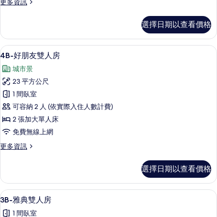
更
更多資訊
人
多
房
2A-
選擇日期以查看價格
豪
的
華
所
四
4B-好朋友雙人房 | 書桌、隔音、免
顯
7
人
有
4B-好朋友雙人房
示
房
相
城市景
的
4B-
片
詳
23 平方公尺
好
情
1 間臥室
朋
可容納 2 人 (依實際入住人數計費)
友
2 張加大單人床
雙
免費無線上網
人
更
更多資訊
房
多
的
4B-
選擇日期以查看價格
好
所
朋
有
友
3B-雅典雙人房 | 書桌、隔音、免費無
顯
6
雙
相
3B-雅典雙人房
示
人
片
1 間臥室
房