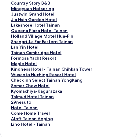
u
i
C
Country Story B&B
'
n
o
M
Mingyuan Hotspring
s
d
u
i
J
Justwin Grand Hotel
P
n
n
n
u
J
Jia Hsin Garden Hotel
l
e
t
g
s
i
L
Lakeshore Hotel Tainan
a
s
r
y
t
a
a
Q
Queena Plaza Hotel Tainan
c
s
y
u
w
H
k
u
H
Holland Village Motel Hua-Pin
e
D
S
a
i
s
e
e
o
S
Shangri-La Far Eastern Tainan
-
a
t
n
n
i
s
e
l
h
L
Lan Yin Hotel
2
y
o
H
G
n
h
n
l
a
a
T
Tainan Cambridge Hotel
的
H
r
o
r
G
o
a
a
n
n
a
F
Formosa Yacht Resort
連
o
y
t
a
a
r
P
n
g
Y
i
o
M
Maple Hotel
結
t
B
s
n
r
e
l
d
r
i
n
r
a
K
Kindness Hotel - Tainan Chihkan Tower
e
&
p
d
d
H
a
V
i
n
a
m
p
i
W
Wusanto Huching Resort Hotel
l
B
r
H
e
o
z
i
-
H
n
o
l
n
u
C
Check inn Select Tainan YongKang
的
的
i
o
n
t
a
l
L
o
C
s
e
d
s
h
S
Somer Chew Hotel
連
連
n
t
H
e
H
l
a
t
a
a
H
n
a
e
o
K
Kyomachiya-Kagurazaka
結
結
g
e
o
l
o
a
F
e
m
Y
o
e
n
c
m
y
T
Talmud Hotel Tainan
的
l
t
T
t
g
a
l
b
a
t
s
t
k
e
o
a
2
29nesuto
連
的
e
a
e
e
r
的
r
c
e
s
o
i
r
m
l
9
H
Hotel Tainan
結
連
l
i
l
M
E
連
i
h
l
H
H
n
C
a
m
n
o
C
Come Home Travel
結
的
n
T
o
a
結
d
t
的
o
u
n
h
c
u
e
t
o
A
Aloft Tainan Anping
連
a
a
t
s
g
R
連
t
c
S
e
h
d
s
e
m
l
L
Liho Hotel - Tainan
結
n
i
e
t
e
e
結
e
h
e
w
i
H
u
l
e
o
i
的
n
l
e
H
s
l
i
l
H
y
o
t
T
H
f
h