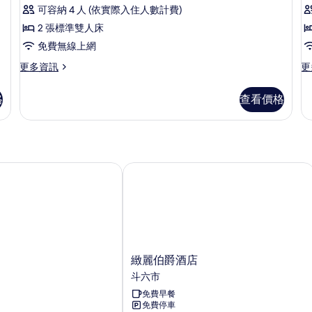
舒
的
景
片
可容納 4 人 (依實際入住人數計費)
適
詳
觀
2 張標準雙人床
情
的
四
詳
免費無線上網
人
情
更
更
更多資訊
更
房
多
多
的
舒
家
格
查看價格
適
庭
所
四
客
有
人
房
房
的
相
的
詳
片
詳
情
緻麗伯爵酒店
情
緻
緻麗伯爵酒店
麗
斗六市
伯
免費早餐
爵
免費停車
酒