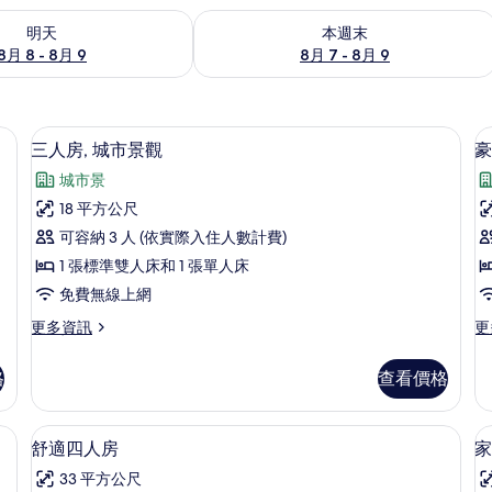
8 - 8月 9) 的供應情況
查看本週末 (8月 7 - 8月 9) 的供應情況
明天
本週末
8月 8 - 8月 9
8月 7 - 8月 9
床單
書桌、隔音、免費無線上網、床單
顯
2
三人房, 城市景觀
豪
示
城市景
三
18 平方公尺
人
可容納 3 人 (依實際入住人數計費)
房,
1 張標準雙人床和 1 張單人床
城
免費無線上網
市
房
更
更
更多資訊
更
景
多
多
觀
三
豪
格
查看價格
人
華
的
房,
四
所
城
人
床單
舒適四人房 | 書桌、隔音、免費無線上
顯
2
市
房,
舒適四人房
家
有
示
景
城
相
33 平方公尺
觀
市