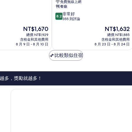
免費無線上網
店
餐廳
斗
8.2
非常好
六
8.2
分，
355 則評論
市
滿
現
現
NT$1,670
NT$1,632
分
在
在
10
總價 NT$1,929
總價 NT$1,885
價
價
含稅金和其他費用
含稅金和其他費用
分，
格
格
8 月 9 日 - 8 月 10 日
8 月 23 日 - 8 月 24 日
非
為
為
常
NT$1,670
NT$1,632
比較類似住宿
好，
355
則
評
論
越多，獎勵就越多！