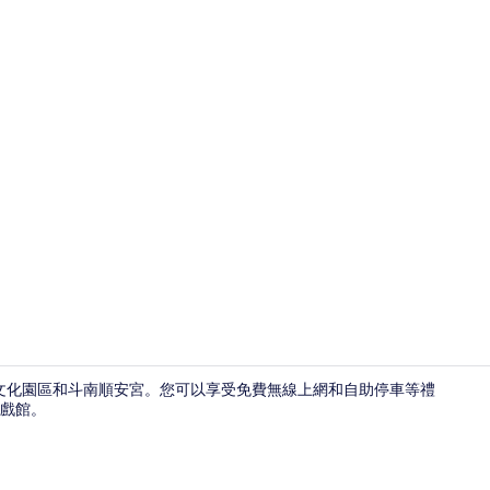
家庭客房 |
霧文化園區和斗南順安宮。您可以享受免費無線上網和自助停車等禮
戲館。
外觀