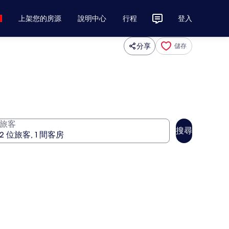
上架您的房源
說明中心
行程
登入
分享
儲存
旅客
搜尋