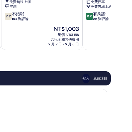
免費無線上網
免費停車
車
車
空調
免費無線上網
旅
旅
7.2
8.8
不錯哦
有夠讚
館
館
7.2
8.8
分，
分，
184 則評論
65 則評論
西
埔
滿
滿
螺
心
現
NT$1,003
分
分
鄉
在
10
10
總價 NT$1,158
價
含稅金和其他費用
分，
分，
格
9 月 7 日 - 9 月 8 日
8 月
不
有
為
錯
夠
NT$1,003
哦，
讚，
184
65
則
則
評
評
論
論
登入
免費註冊