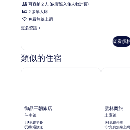
雙
市
雙
可容納 2 人 (依實際入住人數計費)
床
人
景
2 張單人床
床,
房
觀
城
免費無線上網
的
市
的
更
更多資訊
景
所
多
所
觀
有
雙
的
有
查看價
床
詳
相
相
房
情
片
的
類似的住宿
片
詳
情
御品王朝旅店
雲林商旅
御
雲
御品王朝旅店
雲林商旅
品
林
斗南鎮
土庫鎮
王
商
免費早餐
免費停車
朝
旅
機場接送
免費無線上網
旅
土