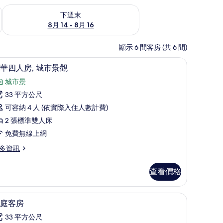
查看下週末 (8月 14 - 8月 16) 的供應情況
下週末
8月 14 - 8月 16
顯示 6 間客房 (共 6 間)
豪華四人房, 城市景觀 | 書桌、隔音、免費無
顯
2
華四人房, 城市景觀
示
城市景
豪
33 平方公尺
華
可容納 4 人 (依實際入住人數計費)
四
2 張標準雙人床
人
免費無線上網
,
多資訊
城
市
查看價格
景
觀
網、床單
家庭客房 | 書桌、隔音、免費無線上網、床單
顯
2
庭客房
的
示
所
33 平方公尺