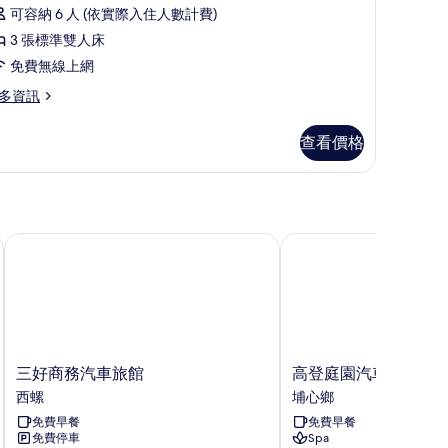
家
有
可容納 6 人 (依實際入住人數計費)
庭
相
3 張標準雙人床
客
片
免費無線上網
房
多資訊
的
所
查看價格
有
相
片
三好商務汽車旅館
高登庭園汽車旅館
三
高
三好商務汽車旅館
高登庭園汽車旅館
好
登
西螺
埔心鄉
商
庭
免費早餐
免費早餐
務
園
免費停車
Spa
汽
汽