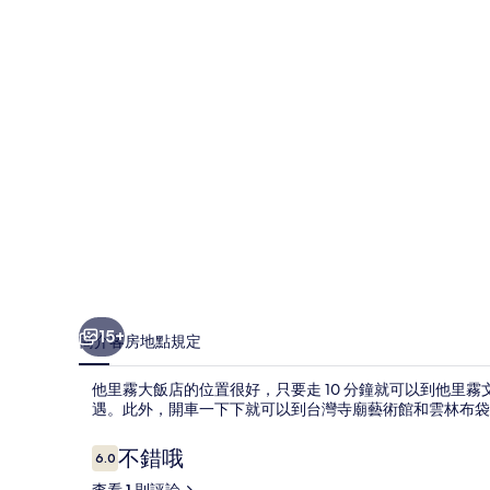
店
的
相
片
集
15+
簡介
客房
地點
規定
他里霧大飯店的位置很好，只要走 10 分鐘就可以到他里
遇。此外，開車一下下就可以到台灣寺廟藝術館和雲林布袋
評
不錯哦
6.0
6.0 分，滿分 10 分，
論
查看 1 則評論