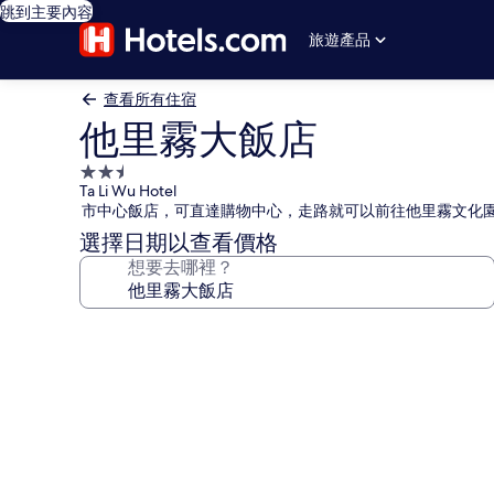
跳到主要內容
旅遊產品
查看所有住宿
他里霧大飯店
2.5
Ta Li Wu Hotel
星
市中心飯店，可直達購物中心，走路就可以前往他里霧文化
級
選擇日期以查看價格
住
想要去哪裡？
宿
他
里
霧
大
飯