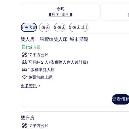
查看今晚 (8月 7 - 8月 8) 的供應情況
查看明天 (8月 
今晚
8月 7 - 8月 8
可
所有客房
1 張床
2 張床
3 張床以上
用
書桌、隔音、免費無線上網、
顯
的
2
雙人房, 1 張標準雙人床, 城市景觀
示
客
城市景
房
雙
17 平方公尺
篩
人
可容納 2 人 (依實際入住人數計費)
選
房,
條
1 張標準雙人床
1
件
免費無線上網
張
更
更多資訊
標
多
準
雙
查看價
人
雙
房,
人
1
書桌、隔音、免費無線上網、
顯
1
張
床,
雙床房
示
標
城
17 平方公尺
準