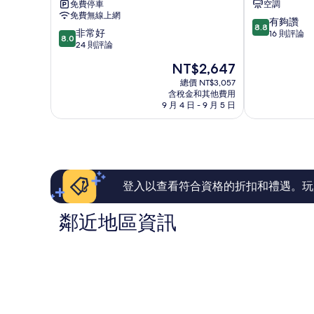
免費停車
空調
店
庫
免費無線上網
8.8
斗
鎮
有夠讚
8.8
8.0
非常好
分，
南
16 則評論
8.0
分，
24 則評論
滿
鎮
滿
分
現
NT$2,647
分
10
在
10
總價 NT$3,057
分，
價
含稅金和其他費用
分，
有
格
9 月 4 日 - 9 月 5 日
非
夠
為
常
讚，
NT$2,647
好，
16
24
則
則
評
評
論
論
登入以查看符合資格的折扣和禮遇。玩
鄰近地區資訊