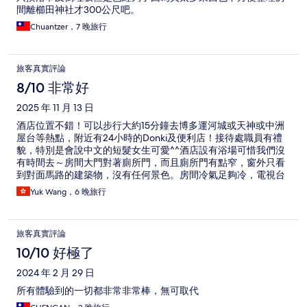
間離櫛田神社才300公尺吧。
Chuantzer，7 晚旅行
旅客真實評論
8/10 非常好
2025 年 11 月 13 日
酒店位置不錯！可以步行大約15分鐘去博多運河城或天神或中洲
屋台等熱點，附近有24小時的Donki及便利店！接待處職員有禮
貌，特別是會說中文的短髮女生可愛^^酒店設有浴場可惜我們沒
有時間去～房間大門對著廁所門，而且廁所門有點窄，窗外只看
到對面馬路的建築物，沒有任何景色。房間冷氣足夠冷，電視台
不多，清潔度合格，平時渡過了7天：）
Yuk Wang，6 晚旅行
旅客真實評論
10/10 好極了
2024 年 2 月 29 日
所有體驗到的一切都非常非常棒，無可取代