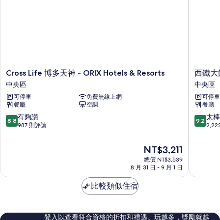
Cross
西
Cross Life 博多天神 - ORIX Hotels & Resorts
西鐵大
Life
鐵
中央區
中央區
博
大
可停車
免費無線上網
可停車
多
飯
餐廳
空調
餐廳
天
店
神
中
8.8
9.2
有夠讚
太棒
8.8
9.2
-
央
分，
分，
987 則評論
2,2
ORIX
區
滿
滿
Hotels
分
分
現
NT$3,211
&
10
10
在
Resorts
總價 NT$3,539
分，
分，
價
8 月 31 日 - 9 月 1 日
中
有
太
格
央
夠
棒
為
比較類似住宿
區
讚，
了，
NT$3,211
987
2,222
則
則
評
評
登入以查看符合資格的折扣和禮遇。玩越多，獎勵就越