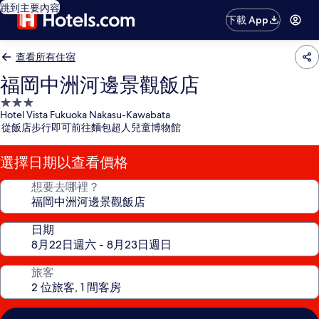
跳到主要內容
下載 App
查看所有住宿
福岡中洲河邊景觀飯店
3.0
Hotel Vista Fukuoka Nakasu-Kawabata
星
從飯店步行即可前往麵包超人兒童博物館
級
住
選擇日期以查看價格
宿
想要去哪裡？
日期
旅客