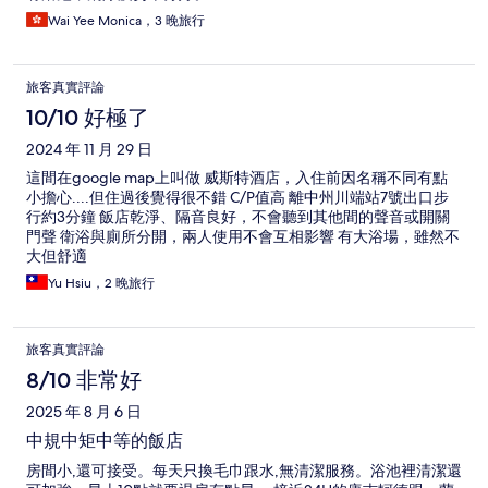
Wai Yee Monica，3 晚旅行
旅客真實評論
10/10 好極了
2024 年 11 月 29 日
這間在google map上叫做 威斯特酒店，入住前因名稱不同有點
小擔心....但住過後覺得很不錯 C/P值高 離中州川端站7號出口步
行約3分鐘 飯店乾淨、隔音良好，不會聽到其他間的聲音或開關
門聲 衛浴與廁所分開，兩人使用不會互相影響 有大浴場，雖然不
大但舒適
Yu Hsiu，2 晚旅行
旅客真實評論
8/10 非常好
2025 年 8 月 6 日
中規中矩中等的飯店
房間小,還可接受。每天只換毛巾跟水,無清潔服務。浴池裡清潔還