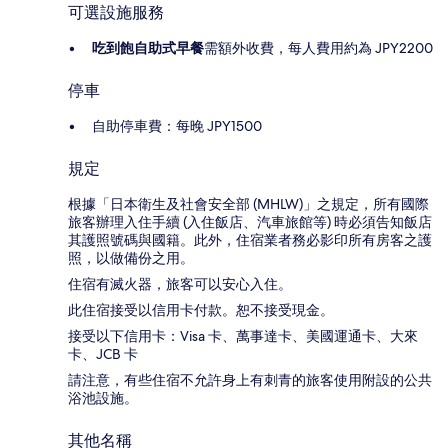
可選設施服務
吃到飽自助式早餐
需額外收費，每人費用約為 JPY2200
停車
自助停車費：每晚 JPY1500
規定
根據「日本衛生及社會安全部 (MHLW)」之規定，所有國際
旅客辦理入住手續 (入住飯店、汽車旅館等) 時必須告知飯店
其護照號碼與國籍。此外，住宿業者務必影印所有房客之護
照，以做備份之用。
住宿有滅火器，旅客可以安心入住。
此住宿接受以信用卡付款。恕不接受現金。
接受以下信用卡：Visa 卡、萬事達卡、美國運通卡、大來
卡、JCB 卡
請注意，有些住宿不允許身上有刺青的旅客使用附設的公共
浴池設施。
其他名稱