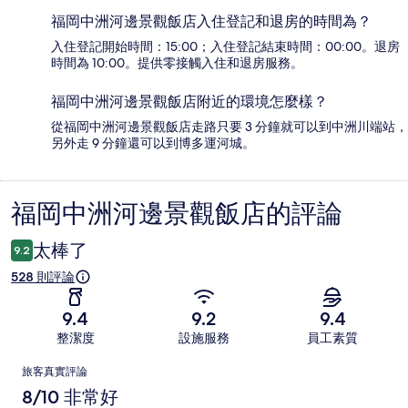
福岡中洲河邊景觀飯店入住登記和退房的時間為？
入住登記開始時間：15:00；入住登記結束時間：00:00。退房
時間為 10:00。提供零接觸入住和退房服務。
福岡中洲河邊景觀飯店附近的環境怎麼樣？
從福岡中洲河邊景觀飯店走路只要 3 分鐘就可以到中洲川端站，
另外走 9 分鐘還可以到博多運河城。
福岡中洲河邊景觀飯店的評論
評
論
太棒了
9.2
528 則評論
9.4
9.2
9.4
整潔度
設施服務
員工素質
評
旅客真實評論
論
8/10 非常好