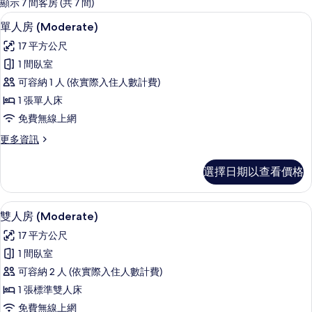
的
顯示 7 間客房 (共 7 間)
客
單人房 (Moderate) | 1 間臥室、
顯
6
單人房 (Moderate)
房
示
篩
17 平方公尺
單
選
1 間臥室
人
條
可容納 1 人 (依實際入住人數計費)
房
件
1 張單人床
(Moderate)
免費無線上網
的
更
更多資訊
所
多
有
單
選擇日期以查看價格
人
相
房
片
(Moderate)
雙人房 (Moderate) | 1 間臥室、
顯
7
的
雙人房 (Moderate)
示
詳
17 平方公尺
情
雙
1 間臥室
人
可容納 2 人 (依實際入住人數計費)
房
1 張標準雙人床
(Moderate)
免費無線上網