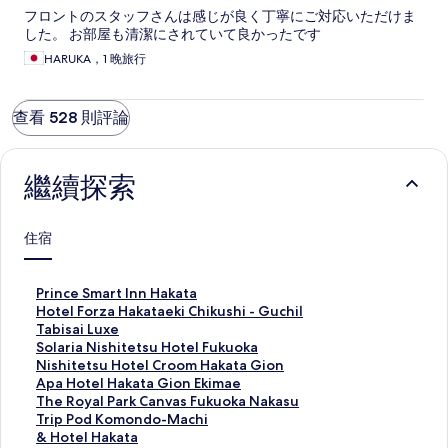
フロントのスタッフさんは感じが良く丁寧にご対応いただけま
した。 お部屋も清潔にされていて良かったです
HARUKA，1 晚旅行
查看 528 則評論
繼續探索
住宿
P
Prince Smart Inn Hakata
r
H
Hotel Forza Hakataeki Chikushi - GuchiⅠ
i
o
T
Tabisai Luxe
n
t
a
S
Solaria Nishitetsu Hotel Fukuoka
c
e
b
o
N
Nishitetsu Hotel Croom Hakata Gion
e
l
i
l
i
A
Apa Hotel Hakata Gion Ekimae
S
F
s
a
s
p
T
The Royal Park Canvas Fukuoka Nakasu
m
o
a
r
h
a
h
T
Trip Pod Komondo-Machi
a
r
i
i
i
H
e
r
&
& Hotel Hakata