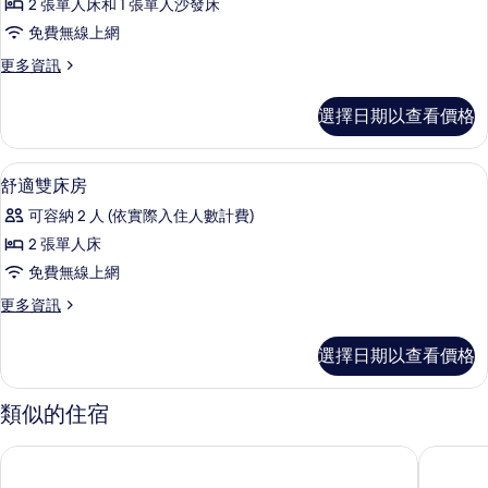
情
片
2 張單人床和 1 張單人沙發床
級
免費無線上網
雙
更
更多資訊
床
多
房
高
選擇日期以查看價格
級
的
雙
所
床
大廳
顯
15
房
舒適雙床房
有
示
的
相
可容納 2 人 (依實際入住人數計費)
詳
舒
情
片
2 張單人床
適
免費無線上網
雙
更
更多資訊
床
多
房
舒
選擇日期以查看價格
適
的
雙
所
床
類似的住宿
房
有
的
Cross Life 博多天神 - ORIX Hotels & Resorts
西鐵大飯
相
詳
情
片