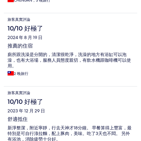
CHENGAN，3 晚旅行
旅客真實評論
10/10 好極了
2024 年 8 月 19 日
推薦的住宿
廁所跟洗澡是分開的，清潔很乾淨，洗澡的地方有浴缸可以泡
澡，也有大浴場，服務人員態度親切，有飲水機跟咖啡機可以使
用。
2 晚旅行
旅客真實評論
10/10 好極了
2023 年 12 月 29 日
舒適抵住
新淨整潔，附近寧靜，行去天神才18分鐘。 早餐算得上豐富，最
特別是可自行淥拉麵，配上豚肉，美味。吃了3天也不悶。 另外
有浴池，消除疲勞十分好。