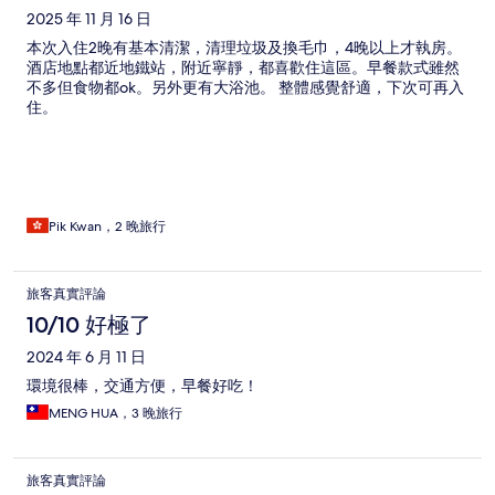
2025 年 11 月 16 日
本次入住2晚有基本清潔，清理垃圾及換毛巾，4晚以上才執房。
酒店地點都近地鐵站，附近寧靜，都喜歡住這區。早餐款式雖然
不多但食物都ok。另外更有大浴池。 整體感覺舒適，下次可再入
住。
Pik Kwan，2 晚旅行
旅客真實評論
10/10 好極了
2024 年 6 月 11 日
環境很棒，交通方便，早餐好吃！
MENG HUA，3 晚旅行
旅客真實評論