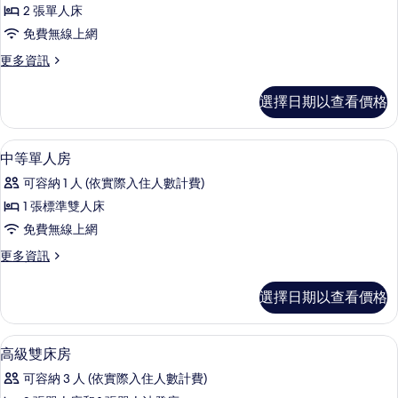
適
2 張單人床
雙
免費無線上網
床
更
更多資訊
房
多
的
舒
選擇日期以查看價格
適
所
雙
有
床
大廳
顯
12
房
中等單人房
相
示
的
片
可容納 1 人 (依實際入住人數計費)
詳
中
情
1 張標準雙人床
等
免費無線上網
單
更
更多資訊
人
多
房
中
選擇日期以查看價格
等
的
單
所
人
大廳
顯
12
房
高級雙床房
有
示
的
相
可容納 3 人 (依實際入住人數計費)
詳
高