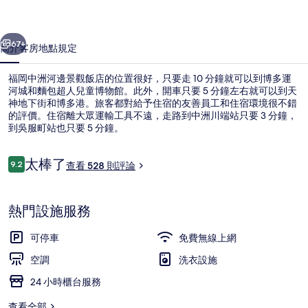
景
一個
下一個
觀
67+
簡介
客房
地點
規定
飯
福岡中洲河邊景觀飯店的位置很好，只要走 10 分鐘就可以到博多運
店
河城和麵包超人兒童博物館。此外，開車只要 5 分鐘左右就可以到天
神地下街和博多港。旅客都對給予住宿的友善員工和住宿環境很不錯
的
的評價。住宿離大眾運輸工具不遠，走路到中洲川端站只要 3 分鐘，
相
到吳服町站也只要 5 分鐘。
片
評
太棒了
9.2
查看 528 則評論
9.2 分，滿分 10 分，
集
論
住宿正面
熱門設施服務
可停車
免費無線上網
空調
洗衣設施
24 小時櫃台服務
查看全部