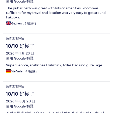
使用 Google 翻譯
The public bath was great with lots of amenities. Room was
sufficient for my travel and location was very easy to get around
Fukuoka.
Gezhen，3 晚旅行
旅客真實評論
10/10 好極了
2026 年 1 月 23 日
使用 Google 翻譯
Super Service, köstliches Frühstück, tolles Bad und gute Lage
Stefanie，4 晚旅行
旅客真實評論
10/10 好極了
2026 年 3 月 20 日
使用 Google 翻譯