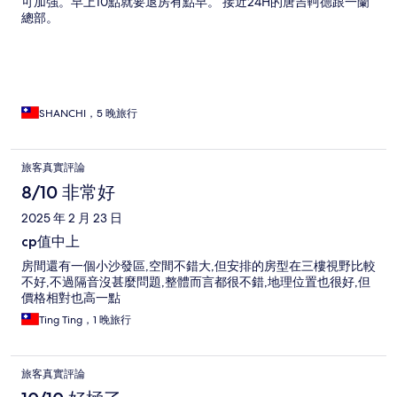
可加強。早上10點就要退房有點早。 接近24H的唐吉軻德跟一蘭
總部。
SHANCHI，5 晚旅行
旅客真實評論
8/10 非常好
2025 年 2 月 23 日
cp值中上
房間還有一個小沙發區,空間不錯大,但安排的房型在三樓視野比較
不好,不過隔音沒甚麼問題,整體而言都很不錯,地理位置也很好,但
價格相對也高一點
Ting Ting，1 晚旅行
旅客真實評論