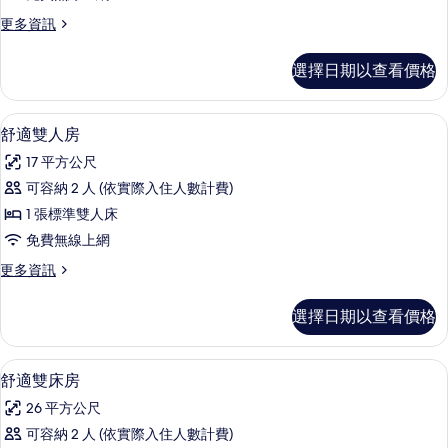
的
更
更多資訊
所
多
有
雙
選擇日期以查看價格
人
相
房
片
(Moderate)
舒適雙人房 | 1 間臥室、隔音、熨斗/
顯
8
的
舒適雙人房
示
詳
17 平方公尺
情
舒
可容納 2 人 (依實際入住人數計費)
適
1 張標準雙人床
雙
免費無線上網
人
更
更多資訊
房
多
的
舒
選擇日期以查看價格
適
所
雙
有
人
舒適雙床房 | 1 間臥室、隔音、熨斗/
顯
7
房
舒適雙床房
相
示
的
片
26 平方公尺
詳
舒
情
可容納 2 人 (依實際入住人數計費)