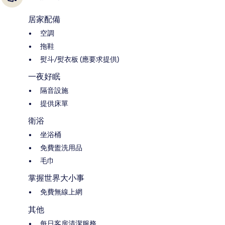
居家配備
空調
拖鞋
熨斗/熨衣板 (應要求提供)
一夜好眠
隔音設施
提供床單
衛浴
坐浴桶
免費盥洗用品
毛巾
掌握世界大小事
免費無線上網
其他
每日客房清潔服務