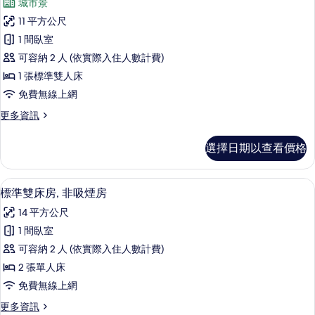
煙
城市景
臥
高
房
室,
11 平方公尺
級
非
(for
1 間臥室
吸
客
2
煙
可容納 2 人 (依實際入住人數計費)
房,
People)
房
1 張標準雙人床
(for
非
的
免費無線上網
2
吸
所
People)
更
更多資訊
的
煙
有
多
詳
房,
高
相
情
選擇日期以查看價格
級
城
片
客
市
房,
標準雙床房, 非吸煙房 | 羽絨被、書
顯
14
非
標準雙床房, 非吸煙房
景
示
吸
觀
14 平方公尺
煙
標
房,
的
1 間臥室
準
城
所
可容納 2 人 (依實際入住人數計費)
市
雙
景
有
2 張單人床
床
觀
相
免費無線上網
的
房,
片
詳
更
更多資訊
非