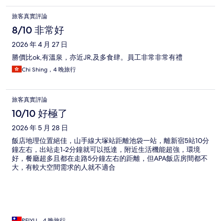
旅客真實評論
8/10 非常好
2026 年 4 月 27 日
勝價比ok,有溫泉，亦近JR,及多食肆。員工非常非常有禮
Chi Shing，4 晚旅行
旅客真實評論
10/10 好極了
2026 年 5 月 28 日
飯店地理位置絕佳，山手線大塚站距離池袋一站，離新宿5站10分
鐘左右，出站走1-2分鐘就可以抵達，附近生活機能超強，環境
好，餐廳超多且都在走路5分鐘左右的距離，但APA飯店房間都不
大，有較大空間需求的人就不適合
PEIYU，4 晚旅行