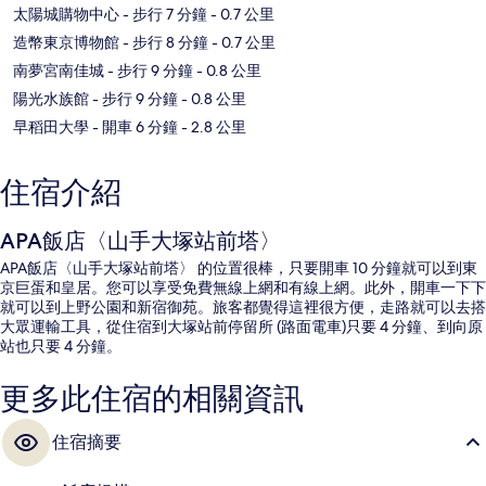
太陽城購物中心
- 步行 7 分鐘
- 0.7 公里
造幣東京博物館
- 步行 8 分鐘
- 0.7 公里
南夢宮南佳城
- 步行 9 分鐘
- 0.8 公里
陽光水族館
- 步行 9 分鐘
- 0.8 公里
早稻田大學
- 開車 6 分鐘
- 2.8 公里
住宿介紹
APA飯店〈山手大塚站前塔〉
APA飯店〈山手大塚站前塔〉 的位置很棒，只要開車 10 分鐘就可以到東
京巨蛋和皇居。您可以享受免費無線上網和有線上網。此外，開車一下下
就可以到上野公園和新宿御苑。旅客都覺得這裡很方便，走路就可以去搭
大眾運輸工具，從住宿到大塚站前停留所 (路面電車)只要 4 分鐘、到向原
站也只要 4 分鐘。
更多此住宿的相關資訊
住宿摘要