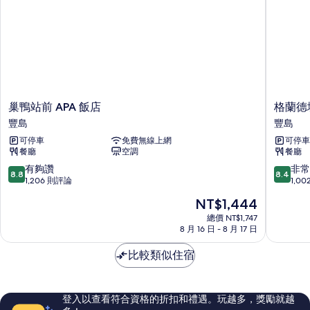
觀
房,
的
城
市
所
景
有
觀
相
的
詳
片
情
巢
格
巢鴨站前 APA 飯店
格蘭德
鴨
蘭
豐島
豐島
站
德
可停車
免費無線上網
可停車
前
城
餐廳
空調
餐廳
APA
市
飯
飯
8.8
8.4
有夠讚
非常
8.8
8.4
店
店
分，
分，
1,206 則評論
1,0
豐
豐
滿
滿
現
NT$1,444
島
島
分
分
在
10
10
總價 NT$1,747
價
8 月 16 日 - 8 月 17 日
分，
分，
格
有
非
為
比較類似住宿
夠
常
NT$1,444
讚，
好，
1,206
1,002
則
則
登入以查看符合資格的折扣和禮遇。玩越多，獎勵就越
評
評