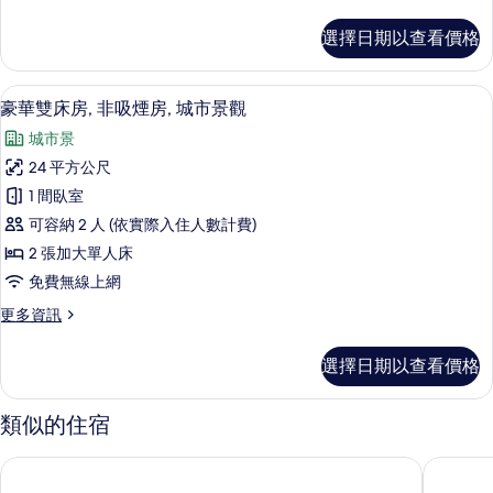
情
多
吸
標
選擇日期以查看價格
準
煙
雙
房
床
豪華雙床房, 非吸煙房, 城市景觀 | 城市
顯
15
房,
豪華雙床房, 非吸煙房, 城市景觀
的
示
非
所
城市景
吸
豪
煙
有
24 平方公尺
華
房
相
1 間臥室
的
雙
詳
片
可容納 2 人 (依實際入住人數計費)
床
情
2 張加大單人床
房,
免費無線上網
非
更
更多資訊
吸
多
煙
豪
選擇日期以查看價格
華
房,
雙
城
床
類似的住宿
房,
市
非
巢鴨站前 APA 飯店
格蘭德城
景
吸
煙