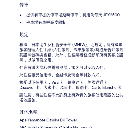
停車
提供有車棚的停車場延時停車，費用為每天 JPY2500
停車場有車輛高度限制
規定
根據「日本衛生及社會安全部 (MHLW)」之規定，所有國際
旅客辦理入住手續 (入住飯店、汽車旅館等) 時必須告知飯店
其護照號碼與國籍。此外，住宿業者務必影印所有房客之護
照，以做備份之用。
住宿有滅火器和煙霧探測器，旅客可以安心入住。
此住宿接受信用卡、金融卡及現金等付款方式。
接受以下信用卡：Visa 卡、萬事達卡、美國運通卡、
Discover 卡、大來卡、JCB 卡、銀聯卡、Carte Blanche 卡
請注意，有些住宿不允許身上有刺青的旅客使用附設的公共
浴池設施。
其他名稱
Apa Yamanote Otsuka Eki Tower
APA Hotel <Yamanote Otsuka Eki Tower>