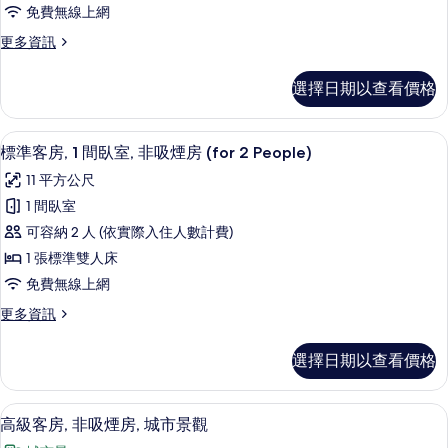
房,
詳
相
免費無線上網
情
1
片
更
更多資訊
間
多
臥
標
選擇日期以查看價格
準
室,
客
非
房,
標準客房, 1 間臥室, 非吸煙房 (for 2
顯
14
1
吸
標準客房, 1 間臥室, 非吸煙房 (for 2 People)
示
間
煙
11 平方公尺
臥
標
房
室,
1 間臥室
準
非
(for
可容納 2 人 (依實際入住人數計費)
吸
客
1
煙
1 張標準雙人床
房,
Person)
房
免費無線上網
(for
1
的
1
更
更多資訊
間
所
Person)
多
臥
的
標
有
選擇日期以查看價格
詳
準
室,
相
情
客
非
片
房,
高級客房, 非吸煙房, 城市景觀 | 羽
顯
14
1
吸
高級客房, 非吸煙房, 城市景觀
示
間