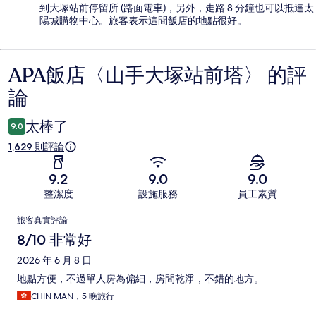
到大塚站前停留所 (路面電車)，另外，走路 8 分鐘也可以抵達太
陽城購物中心。旅客表示這間飯店的地點很好。
APA飯店〈山手大塚站前塔〉 的評
評
論
論
太棒了
9.0
1,629 則評論
9.2
9.0
9.0
整潔度
設施服務
員工素質
評
旅客真實評論
論
8/10 非常好
2026 年 6 月 8 日
地點方便，不過單人房為偏細，房間乾淨，不錯的地方。
CHIN MAN，5 晚旅行