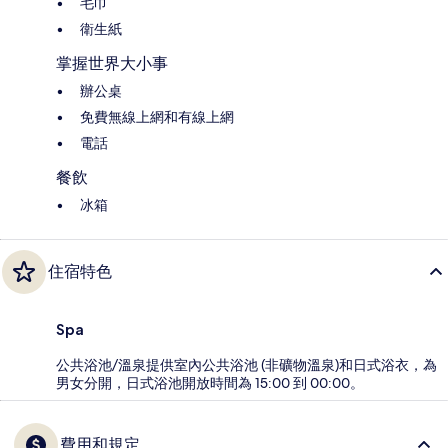
毛巾
衛生紙
掌握世界大小事
辦公桌
免費無線上網和有線上網
電話
餐飲
冰箱
住宿特色
Spa
公共浴池/溫泉提供室內公共浴池 (非礦物溫泉)和日式浴衣，為
男女分開，日式浴池開放時間為 15:00 到 00:00。
費用和規定