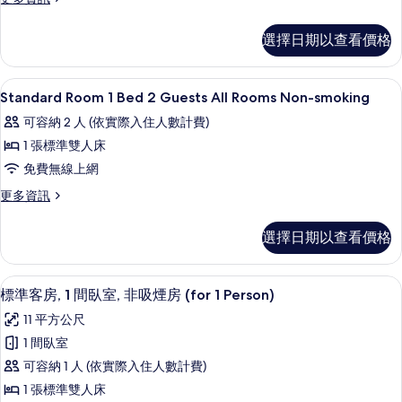
smoking
多
(Standard
Standard
選擇日期以查看價格
Room,
Twin
2
Room,
Non-
Beds,
羽絨被、書桌、筆電工作空間、遮光布
顯
2
smoking
Standard Room 1 Bed 2 Guests All Rooms Non-smoking
All
示
(Standard
可容納 2 人 (依實際入住人數計費)
Rooms
Room,
Standard
2
Non-
1 張標準雙人床
Room
Beds,
smoking)
免費無線上網
1
All
的
Rooms
Bed
更
更多資訊
Non-
所
多
2
smoking)
Standard
有
Guests
選擇日期以查看價格
的
Room
相
詳
All
1
情
Bed
Rooms
片
標準客房, 1 間臥室, 非吸煙房 (for 1
顯
14
2
標準客房, 1 間臥室, 非吸煙房 (for 1 Person)
Non-
示
Guests
smoking
11 平方公尺
All
標
的
Rooms
1 間臥室
準
Non-
所
可容納 1 人 (依實際入住人數計費)
smoking
客
有
的
1 張標準雙人床