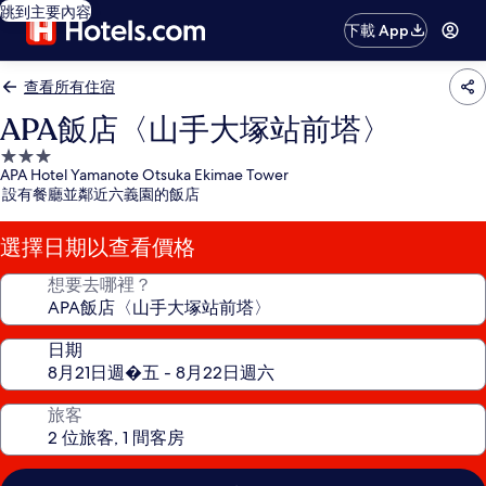
跳到主要內容
下載 App
查看所有住宿
APA飯店〈山手大塚站前塔〉
3.0
APA Hotel Yamanote Otsuka Ekimae Tower
星
設有餐廳並鄰近六義園的飯店
級
住
選擇日期以查看價格
宿
想要去哪裡？
日期
旅客