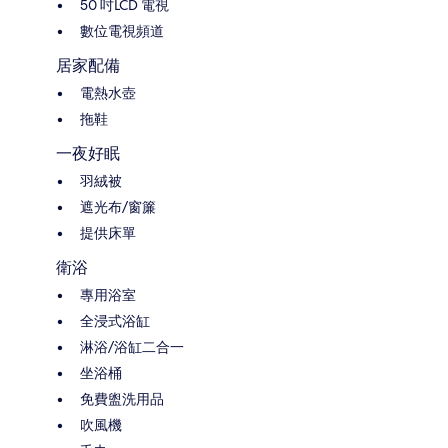
50 吋LCD 電視
數位電視頻道
居家配備
電熱水壺
拖鞋
一夜好眠
羽絨被
遮光布/窗簾
提供床單
衛浴
專用浴室
全浸式浴缸
淋浴/浴缸二合一
坐浴桶
免費盥洗用品
吹風機