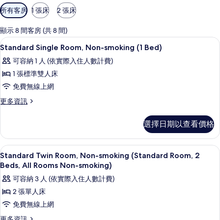
可
所有客房
1 張床
2 張床
用
的
顯示 8 間客房 (共 8 間)
客
羽絨被、書桌、筆電工作空間、遮光布
顯
2
Standard Single Room, Non-smoking (1 Bed)
房
示
篩
可容納 1 人 (依實際入住人數計費)
Standard
選
1 張標準雙人床
Single
條
免費無線上網
Room,
件
Non-
更
更多資訊
多
smoking
Standard
(1
選擇日期以查看價格
Single
Bed)
Room,
Non-
的
羽絨被、書桌、筆電工作空間、遮光布
顯
1
smoking
Standard Twin Room, Non-smoking (Standard Room, 2
所
示
(1
Beds, All Rooms Non-smoking)
有
Bed)
Standard
可容納 3 人 (依實際入住人數計費)
的
相
Twin
詳
2 張單人床
片
Room,
情
免費無線上網
Non-
更
更多資訊