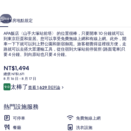
塚
一個
下一個
站
66+
簡介
客房
地點
規定
前
APA飯店〈山手大塚站前塔〉 的位置很棒，只要開車 10 分鐘就可以
塔〉
到東京巨蛋和皇居。您可以享受免費無線上網和有線上網。此外，開
的
車一下下就可以到上野公園和新宿御苑。旅客都覺得這裡很方便，走
路就可以去搭大眾運輸工具，從住宿到大塚站前停留所 (路面電車)只
相
要 4 分鐘、到向原站也只要 4 分鐘。
片
目
NT$1,494
集
前
總價 NT$1,671
的
8 月 16 日 - 8 月 17 日
公共浴池
價
評
太棒了
9.0
查看 1,629 則評論
格
9.0 分，滿分 10 分，
論
是
NT$1,494
熱門設施服務
可停車
免費無線上網
餐廳
洗衣設施