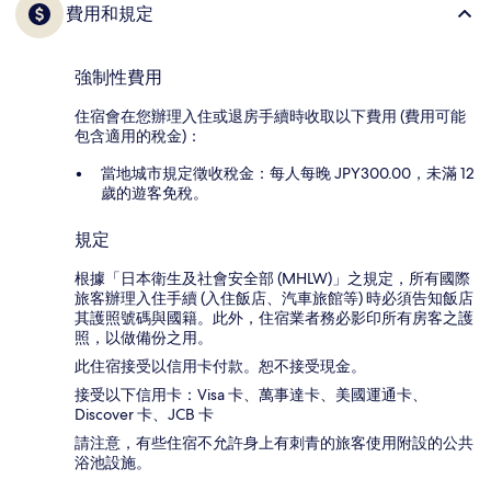
費用和規定
強制性費用
住宿會在您辦理入住或退房手續時收取以下費用 (費用可能
包含適用的稅金)：
當地城市規定徵收稅金：每人每晚 JPY300.00，未滿 12
歲的遊客免稅。
規定
根據「日本衛生及社會安全部 (MHLW)」之規定，所有國際
旅客辦理入住手續 (入住飯店、汽車旅館等) 時必須告知飯店
其護照號碼與國籍。此外，住宿業者務必影印所有房客之護
照，以做備份之用。
此住宿接受以信用卡付款。恕不接受現金。
接受以下信用卡：Visa 卡、萬事達卡、美國運通卡、
Discover 卡、JCB 卡
請注意，有些住宿不允許身上有刺青的旅客使用附設的公共
浴池設施。