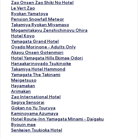
i
e
Z
Zao Onsen Zao Shiki No Hotel
k
k
a
L
Le Vert Zao
a
k
o
e
R
Ryokan Yamatoya
t
a
O
V
y
P
Pension Snowfall Meteor
e
n
n
e
o
e
T
Takamiya Ryokan Miyamaso
i
F
s
r
k
n
a
M
Mogamitakayu Zenshichinoyu Ohira
J
u
e
t
a
s
k
o
H
Hotel Koyo
i
j
n
Z
n
i
a
g
o
Y
Yamagata Grand Hotel
d
i
Z
a
Y
o
m
a
t
a
O
Oyado Morinone - Adults Only
a
y
a
o
a
n
i
m
e
m
y
A
Akayu Onsen Gotenmori
i
a
o
的
m
S
y
i
l
a
a
k
H
Hotel Yamagata Hills Ekimae Odori
y
R
S
連
a
n
a
t
K
g
d
a
o
H
Hanaakarinoyado Tsukinoike
a
y
h
結
t
o
R
a
o
a
o
y
t
a
T
Takamiya Hotel Hammond
的
o
i
o
w
y
k
y
t
M
u
e
n
a
Y
Yamagata The Takinami
連
k
k
y
f
o
a
o
a
o
O
l
a
k
a
M
Meigetsuso
結
a
i
a
a
k
y
的
G
r
n
Y
a
a
m
e
H
Hayamakan
n
N
的
l
a
u
連
r
i
s
a
k
m
a
i
a
A
Arimakan
的
o
連
l
n
Z
結
a
n
e
m
a
i
g
g
y
r
Z
Zao International Hotel
連
H
結
M
M
e
n
o
n
a
r
y
a
e
a
i
a
S
Sagiya Sensorai
結
o
e
i
n
d
n
G
g
i
a
t
t
m
m
o
a
G
Gokan no Yu Tsuruya
t
t
y
s
H
e
o
a
n
H
a
s
a
a
I
g
o
K
Kaminoyama Azumaya
e
e
a
h
o
-
t
t
o
o
T
u
k
k
n
i
k
a
H
Hotel Route-Inn Yamagata Minami - Daigaku
l
o
m
i
t
A
e
a
y
t
h
s
a
a
t
y
a
m
o
Byouin mae
的
r
a
c
e
d
n
H
a
e
e
o
n
n
e
a
n
i
t
S
Senkeien Tsukioka Hotel
連
的
s
h
l
u
m
i
d
l
T
的
的
的
r
S
n
n
e
e