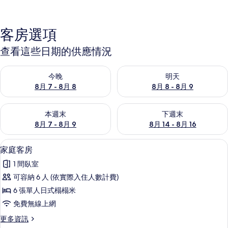
客房選項
查看這些日期的供應情況
查看今晚 (8月 7 - 8月 8) 的供應情況
查看明天 (8月 8 - 8月 9) 的
今晚
明天
8月 7 - 8月 8
8月 8 - 8月 9
查看本週末 (8月 7 - 8月 9) 的供應情況
查看下週末 (8月 14 - 8月 16)
本週末
下週末
8月 7 - 8月 9
8月 14 - 8月 16
家庭客房 | 免費無線上網
顯
4
家庭客房
示
1 間臥室
家
可容納 6 人 (依實際入住人數計費)
庭
6 張單人日式榻榻米
客
免費無線上網
房
更
更多資訊
的
多