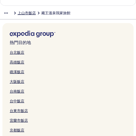
結
連
o
i
的
l
o
l
o
H
a
連
連
連
n
e
o
o
l
n
結
的
n
連
t
r
l
T
a
k
結
結
結
a
n
Y
y
R
k
上山市飯店
藏王溫泉我家旅館
連
o
結
s
i
s
s
m
i
t
s
u
a
o
e
結
y
O
的
E
u
m
n
i
o
T
m
u
i
u
n
連
k
k
o
a
o
r
s
a
t
e
O
l
結
i
i
n
m
n
a
u
A
e
n
h
y
m
n
d
i
a
i
r
z
-
T
i
的
a
o
的
的
l
的
u
u
I
s
熱門目的地
r
連
e
i
連
連
H
連
y
m
n
u
a
結
O
k
結
結
o
結
a
a
n
k
台北飯店
的
d
e
t
的
y
Y
i
高雄飯店
連
o
的
e
連
a
a
o
結
r
連
l
結
的
m
k
礁溪飯店
i
結
的
連
a
a
的
連
結
g
H
大阪飯店
連
結
a
o
結
t
t
台南飯店
a
e
M
l
台中飯店
i
的
台東市飯店
n
連
a
結
宜蘭市飯店
m
i
京都飯店
-