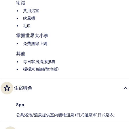
衛浴
共用浴室
吹風機
毛巾
掌握世界大小事
免費無線上網
其他
每日客房清潔服務
榻榻米 (編織墊地板)
住宿特色
Spa
公共浴池/溫泉提供室內礦物溫泉 (日式溫泉)和日式浴衣。