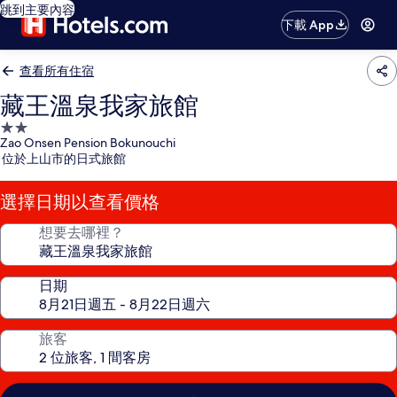
跳到主要內容
下載 App
查看所有住宿
藏王溫泉我家旅館
2.0
Zao Onsen Pension Bokunouchi
星
位於上山市的日式旅館
級
住
選擇日期以查看價格
宿
想要去哪裡？
日期
旅客