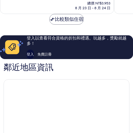
在
10
10
總價 NT$3,953
價
8 月 23 日 - 8 月 24 日
分，
分，
格
非
太
為
比較類似住宿
常
棒
NT$3,480
好，
了，
168
86
則
則
登入以查看符合資格的折扣和禮遇。玩越多，獎勵就越
評
評
多！
論
論
登入
免費註冊
鄰近地區資訊