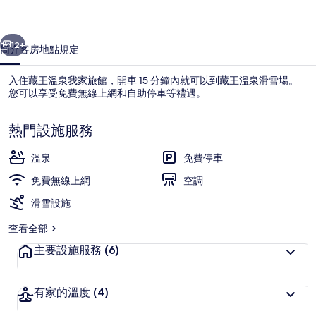
旅
一個
下一個
館
12+
簡介
客房
地點
規定
的
入住藏王溫泉我家旅館，開車 15 分鐘內就可以到藏王溫泉滑雪場。
相
您可以享受免費無線上網和自助停車等禮遇。
片
熱門設施服務
集
溫泉
免費停車
免費無線上網
空調
家庭客房 | 免費無線上網
滑雪設施
查看全部
主要設施服務
(6)
有家的溫度
(4)