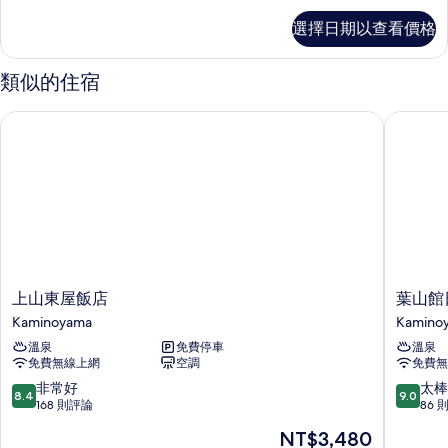
所
家
選擇日期以查看價格
庭
有
客
相
房
類似的住宿
的
片
詳
上山東屋飯店
葉山館日
情
上
葉
上山東屋飯店
葉山館
山
山
Kaminoyama
Kamino
東
館
溫泉
免費停車
溫泉
屋
日
免費無線上網
空調
免費無
飯
式
店
旅
8.4
9.0
非常好
太棒
8.4
9.0
Kaminoyama
館
分，
分，
168 則評論
86 
Kamino
滿
滿
現
NT$3,480
分
分