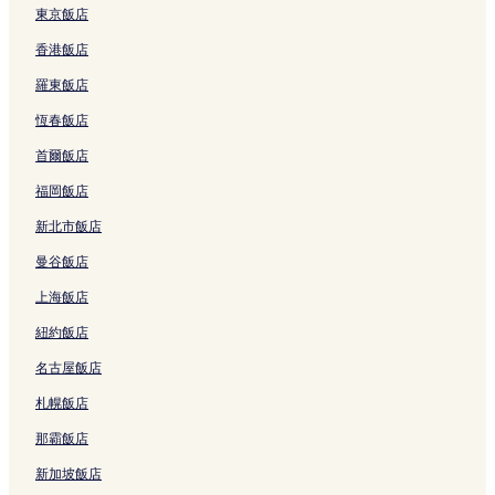
D
東京飯店
a
香港飯店
i
g
羅東飯店
a
k
恆春飯店
u
B
首爾飯店
y
o
福岡飯店
u
新北市飯店
i
n
曼谷飯店
m
a
上海飯店
e
的
紐約飯店
連
名古屋飯店
結
札幌飯店
那霸飯店
新加坡飯店