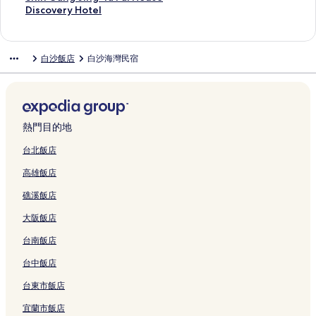
t
v
e
s
e
e
連
i
n
A
的
S
g
l
h
D
Discovery Hotel
a
i
n
y
l
r
結
n
t
n
連
t
H
i
i
i
y
t
g
S
的
s
g
s
-
結
y
u
n
n
s
的
y
h
t
連
A
L
B
I
l
J
g
G
c
白沙飯店
白沙海灣民宿
連
C
u
a
結
s
a
y
H
e
u
H
a
o
結
e
H
y
s
n
S
o
E
C
o
n
v
n
o
的
o
d
h
t
a
a
t
g
e
t
m
連
c
的
e
e
s
p
e
J
r
e
e
結
i
連
r
l
y
t
l
i
y
r
s
a
結
a
的
S
a
的
n
H
熱門目的地
的
t
t
t
連
t
i
連
g
o
連
a
i
o
結
a
n
結
-
t
台北飯店
結
y
o
n
y
S
Y
e
高雄飯店
的
n
P
的
u
a
l
連
R
e
連
n
P
的
礁溪飯店
結
e
n
結
g
a
連
s
g
'
i
結
大阪飯店
o
h
s
H
r
u
H
o
台南飯店
t
的
o
u
的
連
u
s
台中飯店
連
結
s
e
台東市飯店
結
e
的
的
連
宜蘭市飯店
連
結