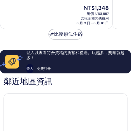
堡
滿
滿
現
NT$1,348
湖
分
分
在
西
10
10
總價 NT$1,557
價
含稅金和其他費用
鄉
分，
分，
格
8 月 9 日 - 8 月 10 日
太
好
為
棒
極
NT$1,348
比較類似住宿
了，
了，
20
23
則
則
評
評
登入以查看符合資格的折扣和禮遇。玩越多，獎勵就越
論
論
多！
登入
免費註冊
鄰近地區資訊