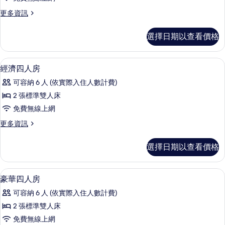
雙
件
更
更多資訊
人
多
房
標
選擇日期以查看價格
準
的
雙
所
人
經濟四人房 | 書桌、遮光布/窗簾、折
顯
4
房
經濟四人房
有
示
的
相
可容納 6 人 (依實際入住人數計費)
詳
經
情
片
2 張標準雙人床
濟
免費無線上網
四
更
更多資訊
人
多
房
經
選擇日期以查看價格
濟
的
四
所
人
豪華四人房 | 書桌、遮光布/窗簾、折
顯
5
房
豪華四人房
有
示
的
相
可容納 6 人 (依實際入住人數計費)
詳
豪
情
片
2 張標準雙人床
華
免費無線上網