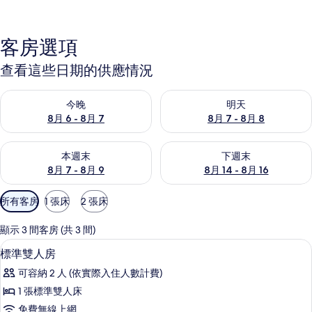
客房選項
查看這些日期的供應情況
查看今晚 (8月 6 - 8月 7) 的供應情況
查看明天 (8月 7 - 8月 8) 的
今晚
明天
8月 6 - 8月 7
8月 7 - 8月 8
查看本週末 (8月 7 - 8月 9) 的供應情況
查看下週末 (8月 14 - 8月 16)
本週末
下週末
8月 7 - 8月 9
8月 14 - 8月 16
可
所有客房
1 張床
2 張床
用
的
顯示 3 間客房 (共 3 間)
客
標準雙人房 | 書桌、遮光布/窗簾、折
顯
18
標準雙人房
房
示
篩
可容納 2 人 (依實際入住人數計費)
標
選
1 張標準雙人床
準
條
免費無線上網