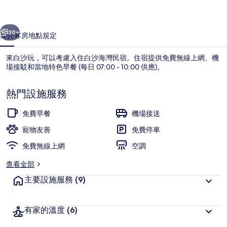
的
一個
下一個
相
30+
簡介
客房
地點
規定
片
來白沙玩，可以考慮入住白沙海灣民宿。住宿提供免費無線上網、機
集
場接駁和當地特色早餐 (每日 07:00 - 10:00 供應)。
熱門設施服務
免費早餐
機場接送
寵物友善
免費停車
外觀
免費無線上網
空調
查看全部
主要設施服務
(9)
有家的溫度
(6)