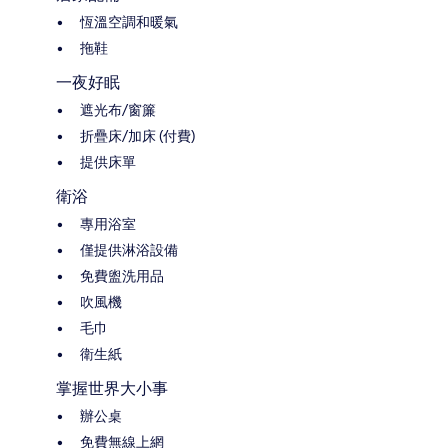
恆溫空調和暖氣
拖鞋
一夜好眠
遮光布/窗簾
折疊床/加床 (付費)
提供床單
衛浴
專用浴室
僅提供淋浴設備
免費盥洗用品
吹風機
毛巾
衛生紙
掌握世界大小事
辦公桌
免費無線上網