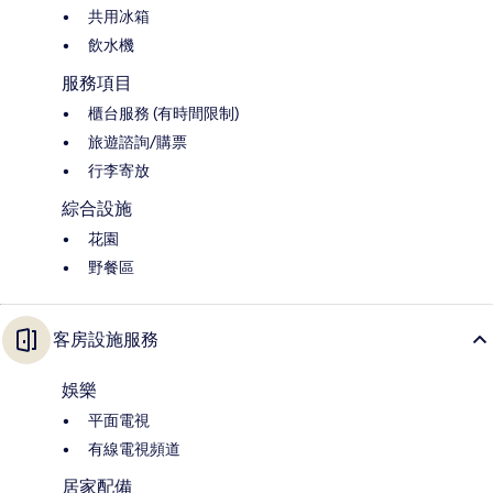
共用冰箱
飲水機
服務項目
櫃台服務 (有時間限制)
旅遊諮詢/購票
行李寄放
綜合設施
花園
野餐區
客房設施服務
娛樂
平面電視
有線電視頻道
居家配備