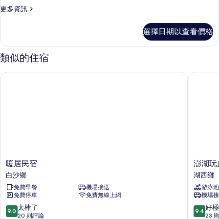
四
更
更多資訊
人
多
房
豪
選擇日期以查看價格
華
的
四
所
人
類似的住宿
房
有
的
暖居民宿
澎湖玩皮
相
詳
情
片
暖
澎
暖居民宿
澎湖玩
居
湖
白沙鄉
湖西鄉
民
玩
免費早餐
機場接送
游泳池
宿
皮
免費停車
免費無線上網
機場接
白
海
沙
角
9.0
9.4
太棒了
好極
9.0
9.4
鄉
城
分，
分，
20 則評論
23 