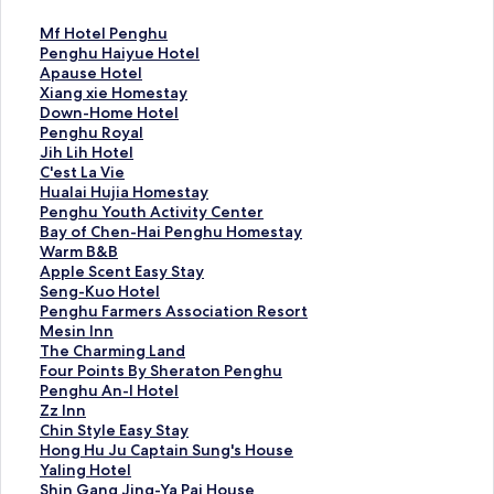
M
Mf Hotel Penghu
f
P
Penghu Haiyue Hotel
H
e
A
Apause Hotel
o
n
p
X
Xiang xie Homestay
t
g
a
i
D
Down-Home Hotel
e
h
u
a
o
P
Penghu Royal
l
u
s
n
w
e
J
Jih Lih Hotel
P
H
e
g
n
n
i
C
C'est La Vie
e
a
H
x
-
g
h
'
H
Hualai Hujia Homestay
n
i
o
i
H
h
L
e
u
P
Penghu Youth Activity Center
g
y
t
e
o
u
i
s
a
e
B
Bay of Chen-Hai Penghu Homestay
h
u
e
H
m
R
h
t
l
n
a
W
Warm B&B
u
e
l
o
e
o
H
L
a
g
y
a
A
Apple Scent Easy Stay
的
H
的
m
H
y
o
a
i
h
o
r
p
S
Seng-Kuo Hotel
連
o
連
e
o
a
t
V
H
u
f
m
p
e
P
Penghu Farmers Association Resort
結
t
結
s
t
l
e
i
u
Y
C
B
l
n
e
M
Mesin Inn
e
t
e
的
l
e
j
o
h
&
e
g
n
e
T
The Charming Land
l
a
l
連
的
的
i
u
e
B
S
-
g
s
h
F
Four Points By Sheraton Penghu
的
y
的
結
連
連
a
t
n
的
c
K
h
i
e
o
P
Penghu An-I Hotel
連
的
連
結
結
H
h
-
連
e
u
u
n
C
u
e
Z
Zz Inn
結
連
結
o
A
H
結
n
o
F
I
h
r
n
z
C
Chin Style Easy Stay
結
m
c
a
t
H
a
n
a
P
g
I
h
H
Hong Hu Ju Captain Sung's House
e
t
i
E
o
r
n
r
o
h
n
i
o
Y
Yaling Hotel
s
i
P
a
t
m
的
m
i
u
n
n
n
a
S
Shin Gang Jing-Ya Pai House