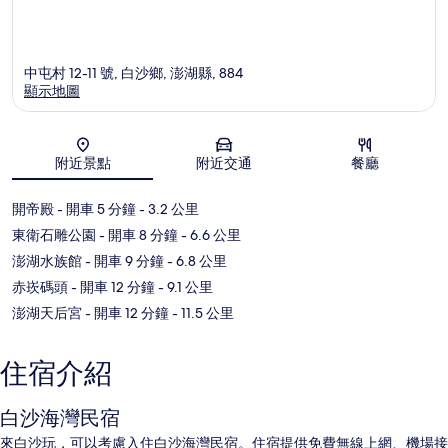
中屯村 12-11 號, 白沙鄉, 澎湖縣, 884
顯示地圖
地圖
附近景點
附近交通
餐廳
開帝殿
- 開車 5 分鐘
- 3.2 公里
東衛石雕公園
- 開車 8 分鐘
- 6.6 公里
澎湖水族館
- 開車 9 分鐘
- 6.8 公里
赤崁碼頭
- 開車 12 分鐘
- 9.1 公里
澎湖天后宮
- 開車 12 分鐘
- 11.5 公里
住宿介紹
白沙海灣民宿
來白沙玩，可以考慮入住白沙海灣民宿。住宿提供免費無線上網、機場接