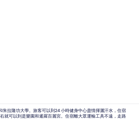
客房內保險
城和朱拉隆功大學。旅客可以到24 小時健身中心盡情揮灑汗水，住宿
鐘左右就可以到是樂園和暹羅百麗宮。住宿離大眾運輸工具不遠，走路
外觀