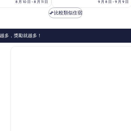
格
格
8 月 10 日 - 8 月 11 日
9 月 8 日 - 9 月 9 日
棒
為
為
了，
NT$1,453
NT$1,466
比較類似住宿
1,011
則
評
論
越多，獎勵就越多！