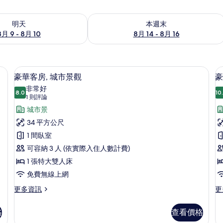
9 - 8月 10) 的供應情況
查看本週末 (8月 14 - 8月 16) 的供應情
明天
本週末
8月 9 - 8月 10
8月 14 - 8月 16
、免費無線上網、床單
客房內保險箱、筆電工作空間、免費無
顯
11
豪華客房, 城市景觀
豪
示
非常好
8.0
10
8.0 分，滿分 10 分
豪
(1
1 則評論
則
華
城市景
評
客
34 平方公尺
論)
房,
1 間臥室
城
可容納 3 人 (依實際入住人數計費)
市
1 張特大雙人床
景
免費無線上網
觀
更
更
更多資訊
更
多
多
的
豪
豪
格
查看價格
所
華
華