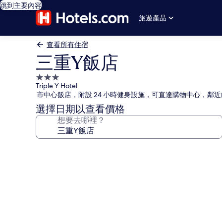
跳到主要內容
旅遊產品
查看所有住宿
三重Y飯店
3.0
Triple Y Hotel
星
市中心飯店，附設 24 小時健身設施，可直達購物中心，鄰
級
選擇日期以查看價格
住
想要去哪裡？
宿
三
重
Y
飯
店