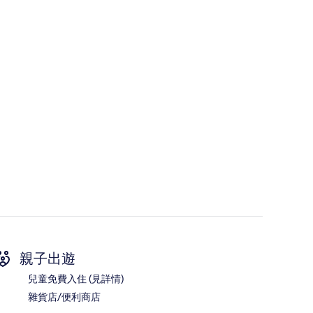
親子出遊
兒童免費入住 (見詳情)
雜貨店/便利商店