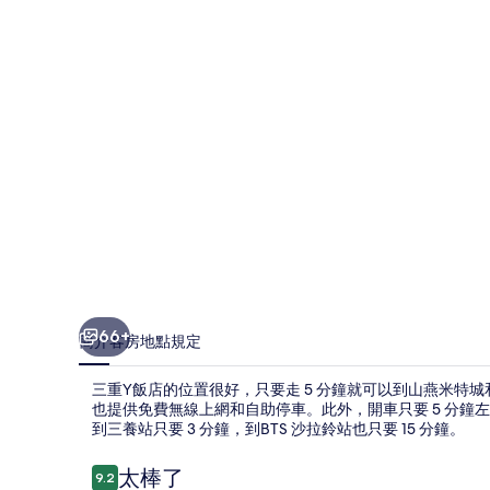
的
相
片
集
66+
簡介
客房
地點
規定
三重Y飯店的位置很好，只要走 5 分鐘就可以到山燕米特
也提供免費無線上網和自助停車。此外，開車只要 5 分
到三養站只要 3 分鐘，到BTS 沙拉鈴站也只要 15 分鐘。
評
太棒了
9.2
9.2 分，滿分 10 分，