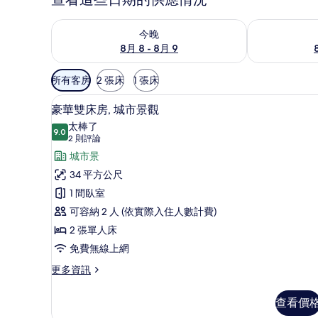
查看今晚 (8月 8 - 8月 9) 的供應情況
查看明天 (8月 
今晚
8月 8 - 8月 9
可
所有客房
2 張床
1 張床
用
客房內保險箱、筆電工作空間
顯
的
7
豪華雙床房, 城市景觀
示
客
太棒了
9.0
房
9.0 分，滿分 10 分
豪
(2
2 則評論
篩
則
華
城市景
選
評
雙
34 平方公尺
條
論)
床
1 間臥室
件
房,
可容納 2 人 (依實際入住人數計費)
城
2 張單人床
市
免費無線上網
景
更
更多資訊
多
觀
豪
查看價
的
華