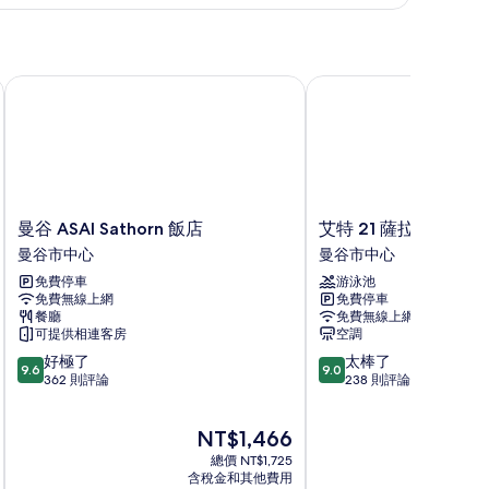
曼谷 ASAI Sathorn 飯店
艾特 21 薩拉達恩飯店
曼
艾
曼谷 ASAI Sathorn 飯店
艾特 21 薩拉達恩飯店
谷
特
曼谷市中心
曼谷市中心
ASAI
21
免費停車
游泳池
Sathorn
薩
免費無線上網
免費停車
飯
拉
餐廳
免費無線上網
店
達
可提供相連客房
空調
曼
恩
9.6
9.0
好極了
太棒了
谷
飯
9.6
9.0
分，
分，
362 則評論
238 則評論
市
店
滿
滿
中
曼
分
分
心
谷
現
NT$1,466
10
10
市
在
分，
分，
總價 NT$1,725
中
價
好
太
含稅金和其他費用
心