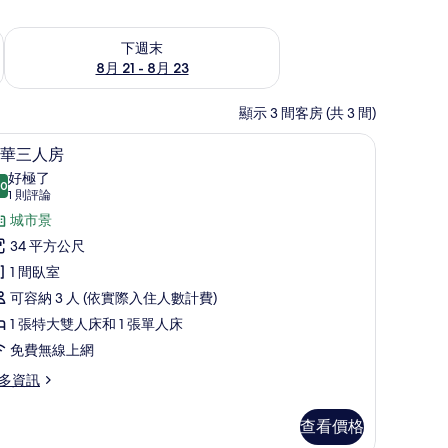
況
查看下週末 (8月 21 - 8月 23) 的供應情況
下週末
8月 21 - 8月 23
顯示 3 間客房 (共 3 間)
線上網、床單
客房內保險箱、筆電工作空間、免費無線上網
顯
10
華三人房
示
好極了
.0
10.0 分，滿分 10 分
豪
(1
1 則評論
則
華
城市景
評
三
34 平方公尺
論)
人
1 間臥室
房
可容納 3 人 (依實際入住人數計費)
的
1 張特大雙人床和 1 張單人床
所
免費無線上網
有
多資訊
相
查看價格
片