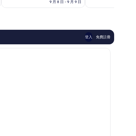
格
9 月 8 日 - 9 月 9 日
9
極
棒
為
了，
了，
NT$1,466
362
238
則
則
評
評
論
論
登入
免費註冊