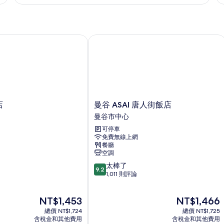
客
三
有
房,
人
相
城
房
市
的
片
景
詳
曼谷 ASAI 唐人街飯店
觀
情
的
詳
情
曼
店
曼谷 ASAI 唐人街飯店
谷
曼谷市中心
ASAI
可停車
唐
免費無線上網
人
餐廳
街
空調
飯
9.2
太棒了
店
9.2
分，
1,011 則評論
曼
滿
谷
分
市
現
現
NT$1,453
NT$1,466
10
中
在
在
分，
總價 NT$1,724
心
總價 NT$1,725
價
價
太
含稅金和其他費用
含稅金和其他費用