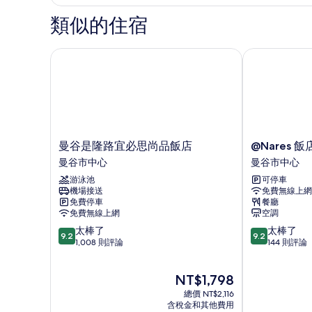
雙
所
床
類似的住宿
有
房,
城
相
市
曼谷是隆路宜必思尚品飯店
@Nares 飯店
片
景
觀
的
詳
情
曼
@Nares
曼谷是隆路宜必思尚品飯店
@Nares 飯
谷
飯
曼谷市中心
曼谷市中心
是
店
游泳池
可停車
隆
曼
機場接送
免費無線上網
路
谷
免費停車
餐廳
宜
市
免費無線上網
空調
必
中
9.2
9.2
太棒了
太棒了
思
心
9.2
9.2
分，
分，
1,008 則評論
144 則評論
尚
滿
滿
品
分
分
飯
現
NT$1,798
10
10
店
在
分，
分，
曼
總價 NT$2,116
價
太
太
含稅金和其他費用
谷