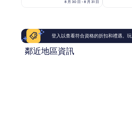
格
8 月 30 日 - 8 月 31 日
棒
棒
市
為
了，
了，
中
NT$1,798
1,008
144
心
則
則
評
評
論
論
登入以查看符合資格的折扣和禮遇。玩
鄰近地區資訊