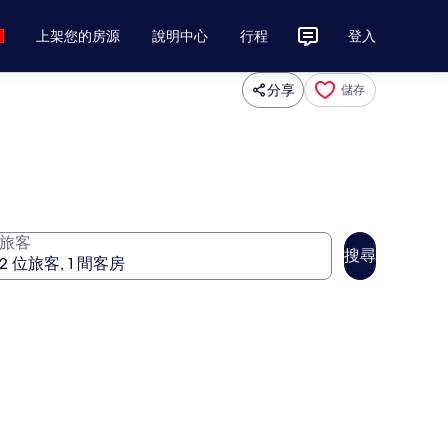
上架您的房源
說明中心
行程
登入
分享
儲存
旅客
搜尋