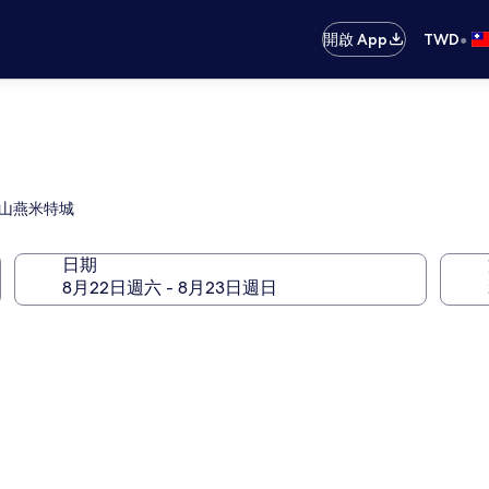
•
開啟 App
TWD
近山燕米特城
日期