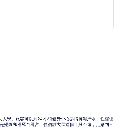
圖
功大學。旅客可以到24 小時健身中心盡情揮灑汗水，住宿也
到是樂園和暹羅百麗宮。住宿離大眾運輸工具不遠，走路到三