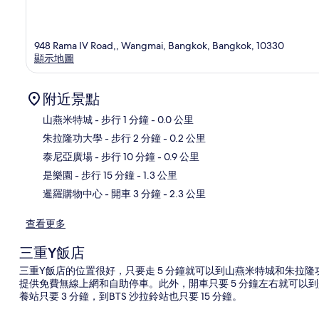
948 Rama IV Road,, Wangmai, Bangkok, Bangkok, 10330
顯示地圖
附近景點
山燕米特城
- 步行 1 分鐘
- 0.0 公里
朱拉隆功大學
- 步行 2 分鐘
- 0.2 公里
地
泰尼亞廣場
- 步行 10 分鐘
- 0.9 公里
是樂園
- 步行 15 分鐘
- 1.3 公里
暹羅購物中心
- 開車 3 分鐘
- 2.3 公里
查看更多
三重Y飯店
三重Y飯店的位置很好，只要走 5 分鐘就可以到山燕米特城和朱拉隆
提供免費無線上網和自助停車。此外，開車只要 5 分鐘左右就可以
養站只要 3 分鐘，到BTS 沙拉鈴站也只要 15 分鐘。