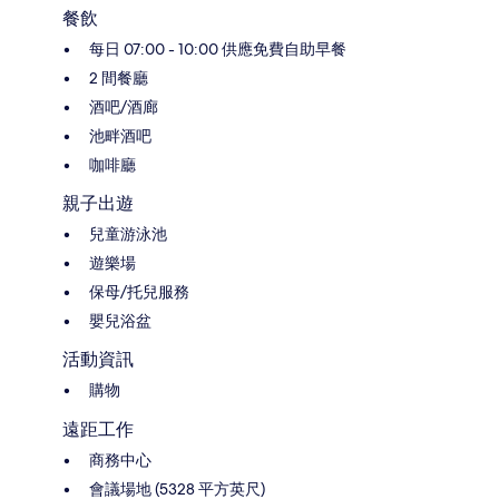
餐飲
每日 07:00 - 10:00 供應免費自助早餐
2 間餐廳
酒吧/酒廊
池畔酒吧
咖啡廳
親子出遊
兒童游泳池
遊樂場
保母/托兒服務
嬰兒浴盆
活動資訊
購物
遠距工作
商務中心
會議場地 (5328 平方英尺)