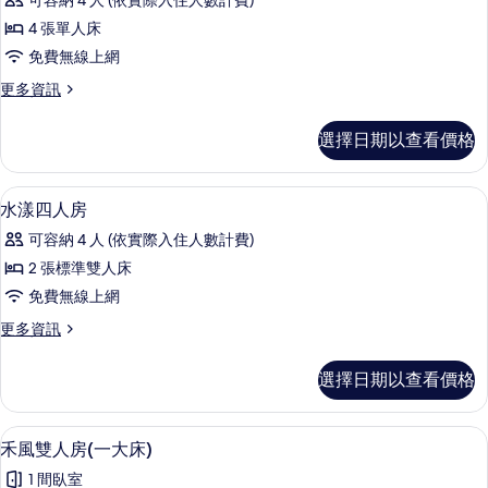
相
可容納 4 人 (依實際入住人數計費)
詳
米
情
片
4 張單人床
樂
免費無線上網
四
更
更多資訊
人
多
房
米
選擇日期以查看價格
樂
的
四
所
人
1 間臥室、書桌、遮光布/窗簾、免費無
顯
12
房
水漾四人房
有
示
的
相
可容納 4 人 (依實際入住人數計費)
詳
水
情
片
2 張標準雙人床
漾
免費無線上網
四
更
更多資訊
人
多
房
水
選擇日期以查看價格
漾
的
四
所
人
禾風雙人房(一大床) | 1 間臥室、書
顯
3
房
禾風雙人房(一大床)
有
示
的
相
1 間臥室
詳