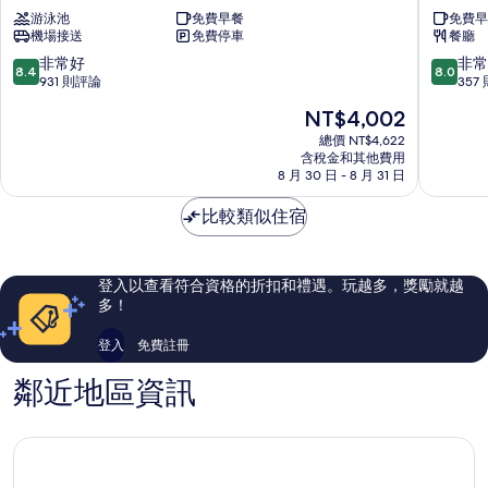
娜
彎
游泳池
免費早餐
免費早
路
花
機場接送
免費停車
餐廳
彎
園
大
酒
8.4
8.0
非常好
非常
8.4
8.0
酒
店
分，
分，
931 則評論
357
店
台
滿
滿
現
NT$4,002
台
東
分
分
在
東
市
10
10
總價 NT$4,622
價
市
含稅金和其他費用
分，
分，
格
8 月 30 日 - 8 月 31 日
非
非
為
常
常
NT$4,002
比較類似住宿
好，
好，
931
357
則
則
評
評
登入以查看符合資格的折扣和禮遇。玩越多，獎勵就越
論
論
多！
登入
免費註冊
鄰近地區資訊