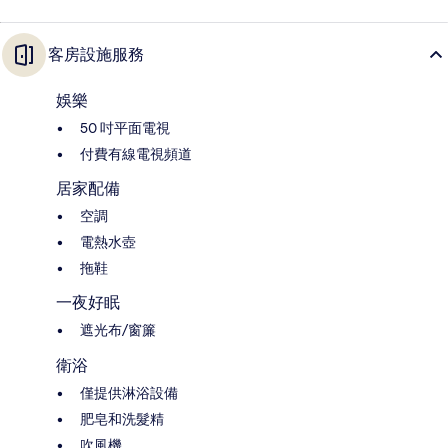
客房設施服務
娛樂
50 吋平面電視
付費有線電視頻道
居家配備
空調
電熱水壺
拖鞋
一夜好眠
遮光布/窗簾
衛浴
僅提供淋浴設備
肥皂和洗髮精
吹風機