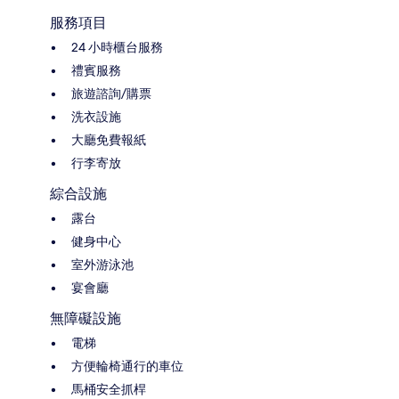
服務項目
24 小時櫃台服務
禮賓服務
旅遊諮詢/購票
洗衣設施
大廳免費報紙
行李寄放
綜合設施
露台
健身中心
室外游泳池
宴會廳
無障礙設施
電梯
方便輪椅通行的車位
馬桶安全抓桿