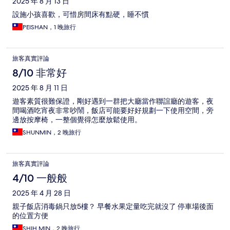
2025 年 8 月 13 日
設施小孩喜歡，可惜房間床有點硬，睡不慣
PEISHAN，1 晚旅行
旅客真實評論
8/10 非常好
2025 年 8 月 11 日
遊客素質很難保證，剛好遇到一群把大廳當作聯誼廳的遊客，夜
間喝酒吃宵夜非常吵鬧，飯店可能要好好規劃一下使用空間，旁
邊放按摩椅，一整個覺得怎麼放鬆使用。
SHUNMIN，2 晚旅行
旅客真實評論
4/10 一般般
2025 年 4 月 28 日
親子飯店消毒鍋只放5樓？ 早餐水果定量吃完就沒了 停車場後面
的位置方便
SHIH MIN，2 晚旅行