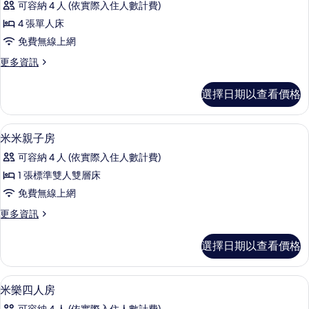
舖)
有
可容納 4 人 (依實際入住人數計費)
樂
的
相
4 張單人床
詳
四
情
片
免費無線上網
人
更
更多資訊
房
多
(四
米
選擇日期以查看價格
樂
小
四
床)
人
淋浴設備、吹風機、拖鞋、毛巾
顯
12
房
米米親子房
的
示
(四
所
可容納 4 人 (依實際入住人數計費)
小
米
床)
有
1 張標準雙人雙層床
米
的
相
免費無線上網
詳
親
情
片
更
更多資訊
子
多
房
米
選擇日期以查看價格
米
的
親
所
子
1 間臥室、書桌、遮光布/窗簾、免費無
顯
11
房
米樂四人房
有
示
的