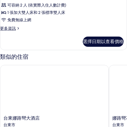
禾
情
片
可容納 2 人 (依實際入住人數計費)
風
1 張加大雙人床和 2 張標準雙人床
雙
免費無線上網
人
更
更多資訊
房
多
(一
禾
選擇日期以查看價格
風
大
雙
床)
人
類似的住宿
房
的
(一
台東娜路彎大酒店
娜路彎花
所
大
床)
有
的
相
詳
情
片
台
娜
台東娜路彎大酒店
娜路彎
東
路
台東市
台東市