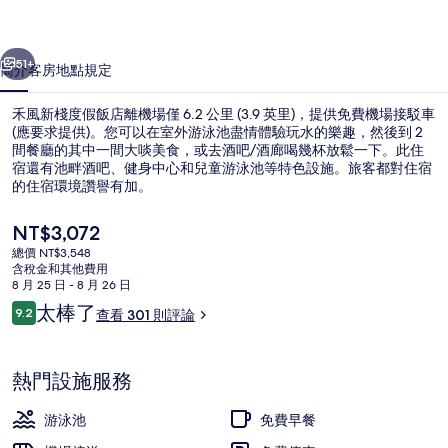
飯
一個
下一個
店
51+
簡介
客房
地點
規定
的
禾風新棧度假飯店離機場僅 6.2 公里 (3.9 英里)，提供免費機場接駁車
相
(應要求提供)。您可以在室外游泳池盡情體驗玩水的樂趣，然後到 2
間餐廳的其中一間大啖美食，或去酒吧/酒廊喝幾杯放鬆一下。此住
片
宿還有池畔酒吧、健身中心和兒童游泳池等特色設施。旅客都對住宿
集
的住宿環境讚譽有加。
目
NT$3,072
前
總價 NT$3,548
的
含稅金和其他費用
接待櫃台
價
8 月 25 日 - 8 月 26 日
格
評
太棒了
9.2
查看 301 則評論
是
9.2 分，滿分 10 分，
論
NT$3,072
熱門設施服務
游泳池
免費早餐