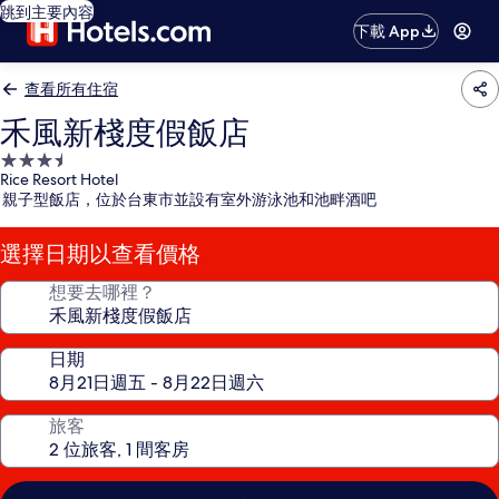
跳到主要內容
下載 App
查看所有住宿
禾風新棧度假飯店
3.5
Rice Resort Hotel
星
親子型飯店，位於台東市並設有室外游泳池和池畔酒吧
級
住
選擇日期以查看價格
宿
想要去哪裡？
日期
旅客