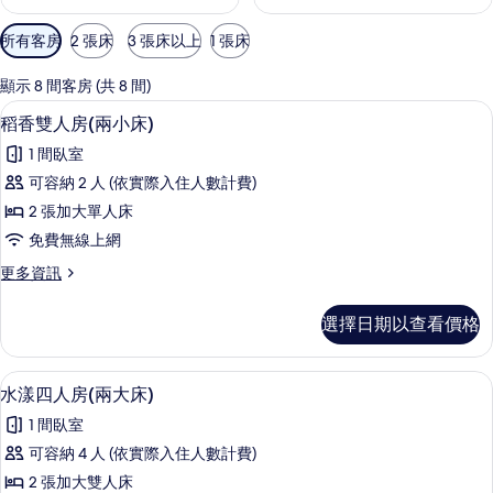
可
所有客房
2 張床
3 張床以上
1 張床
用
的
顯示 8 間客房 (共 8 間)
客
稻香雙人房(兩小床) | 1 間臥室、書
顯
6
稻香雙人房(兩小床)
房
示
篩
1 間臥室
稻
選
可容納 2 人 (依實際入住人數計費)
香
條
2 張加大單人床
雙
件
免費無線上網
人
更
更多資訊
房
多
(兩
稻
選擇日期以查看價格
香
小
雙
床)
人
水漾四人房(兩大床) | 1 間臥室、書
顯
5
房
水漾四人房(兩大床)
的
示
(兩
所
1 間臥室
小
水
床)
有
可容納 4 人 (依實際入住人數計費)
漾
的
相
2 張加大雙人床
詳