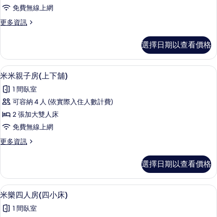
四
情
片
免費無線上網
人
更
更多資訊
房
多
(兩
水
選擇日期以查看價格
漾
大
四
床)
人
米米親子房(上下舖) | 兒童主題客房
顯
4
房
米米親子房(上下舖)
的
示
(兩
所
1 間臥室
大
米
床)
有
可容納 4 人 (依實際入住人數計費)
米
的
相
2 張加大雙人床
詳
親
情
片
免費無線上網
子
更
更多資訊
房
多
(上
米
選擇日期以查看價格
米
下
親
舖)
子
米樂四人房(四小床) | 1 間臥室、書
顯
5
房
米樂四人房(四小床)
的
示
(上
所
1 間臥室
下
米