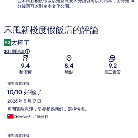
從禾風新棧度假飯店走路只要 8 分鐘就可以到知本，另外走 14
分鐘還可以到卑南文化公園。
禾風新棧度假飯店的評論
評
論
太棒了
9.2
301 則評論
9.4
8.4
9.2
整潔度
地點
員工素質
評
旅客真實評論
論
10/10 好極了
2026 年 5 月 17 日
房間寬敞乾淨，早餐餐點新鮮，選擇性多。
CHIAOMEI，1 晚旅行
旅客真實評論