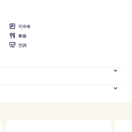
放時間為 09:00 至 18:00，提供日光浴躺椅
可停車
餐廳
空調