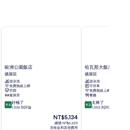
歐洲公園飯店
哈瓦那大飯店 by Escampa
歐
哈
歐洲公園飯店
哈瓦那大飯店 by Escam
洲
瓦
擴展區
擴展區
公
那
游泳池
游泳池
園
大
免費無線上網
可停車
飯
飯
空調
免費無線上網
店
店
健身房
餐廳
擴
by
9.4
9.2
好極了
太棒了
展
Escampa
9.4
9.2
分，
分，
1,036 則評論
1,002 則評論
區
Hotels
滿
滿
擴
現
NT$5,134
分
分
展
在
10
10
總價 NT$6,220
區
價
含稅金和其他費用
分，
分，