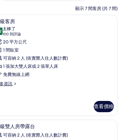
顯示 7 間客房 (共 7 間)
、羽絨被、迷你吧、客房內保險箱
低過敏寢具、羽絨被、迷你吧、客房內保險箱
顯
9
級客房
示
太棒了
2
9.2 分，滿分 10 分
高
(100
100 則評論
則
級
20 平方公尺
評
客
1 間臥室
論)
房
可容納 2 人 (依實際入住人數計費)
的
1 張加大雙人床或 2 張單人床
所
免費無線上網
有
多資訊
相
片
查看價格
保險箱
低過敏寢具、羽絨被、迷你吧、客房內保險箱
顯
4
級雙人房帶露台
示
可容納 2 人 (依實際入住人數計費)
初