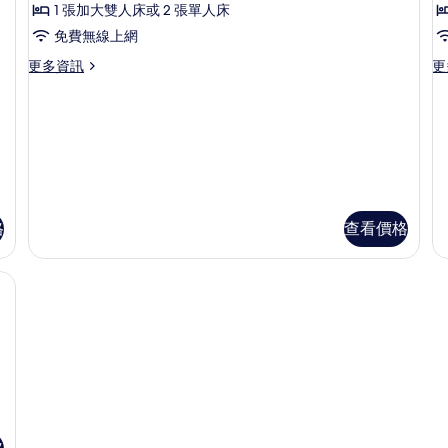
情
1 張加大雙人床或 2 張單人床
華
免費無線上網
房
更
更
更多資訊
更
的
多
多
所
豪
初
華
級
有
房
雙
相
的
人
詳
房
片
情
帶
露
台
格
查看價格
的
詳
、客房內保險箱
情