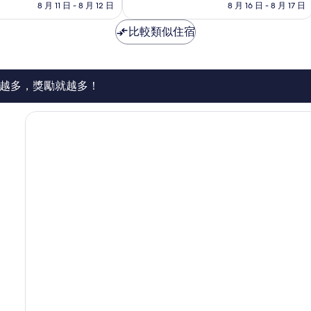
格
格
8 月 11 日 - 8 月 12 日
8 月 16 日 - 8 月 17 日
太
為
為
棒
NT$6,688
NT$4,587
比較類似住宿
了，
1,005
則
評
論
越多，獎勵就越多！