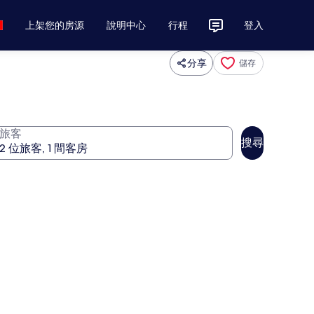
上架您的房源
說明中心
行程
登入
分享
儲存
旅客
搜尋