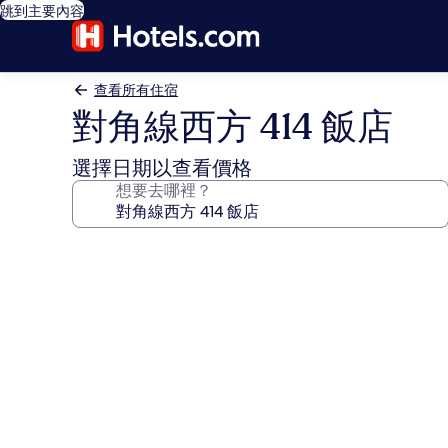
跳到主要內容
查看所有住宿
對角線西方 414 飯店
選擇日期以查看價格
想要去哪裡？
對
角
線
西
方
414
飯