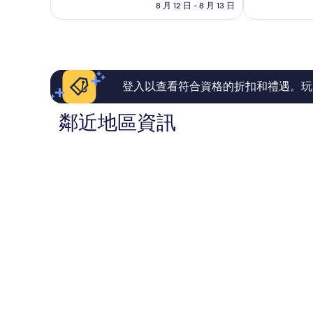
格
8 月 12 日 - 8 月 13 日
太
好
為
棒
極
NT$5,261
了，
了，
1,010
1,026
則
則
評
評
論
論
登入以查看符合資格的折扣和禮遇。玩
鄰近地區資訊