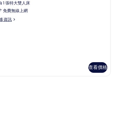
1 張特大雙人床
級
免費無線上網
雙
多資訊
人
房
帶
露
台
的
查看價格
所
有
相
片