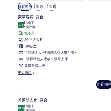
可
所有客房
1 張床
2 張床
用
低過敏寢具、羽絨被、迷你吧
顯
的
6
豪華客房, 露台
示
客
好極了
9.4
房
9.4 分，滿分 10 分
豪
(6
6 則評論
篩
則
華
城市景
選
評
客
20 平方公尺
條
論)
房,
1 間臥室
件
露
可容納 2 人 (依實際入住人數計費)
台
1 張標準雙人床或 2 張單人床
的
免費無線上網
所
更
更多資訊
多
有
豪
查看價
相
華
客
片
房,
低過敏寢具、羽絨被、迷你吧
顯
4
露
普通雙人房, 露台
示
台
好極了
的
10.0
10.0 分，滿分 10 分
普
(5
5 則評論