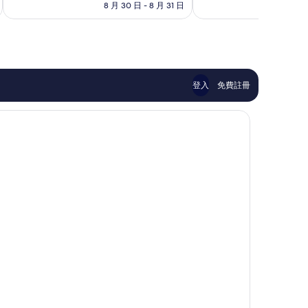
格
8 月 30 日 - 8 月 31 日
8 月
好
太
為
極
棒
NT$5,134
了，
了，
1,036
1,002
則
則
評
評
論
論
登入
免費註冊