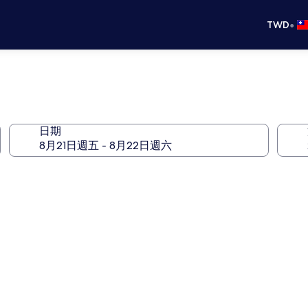
•
TWD
日期