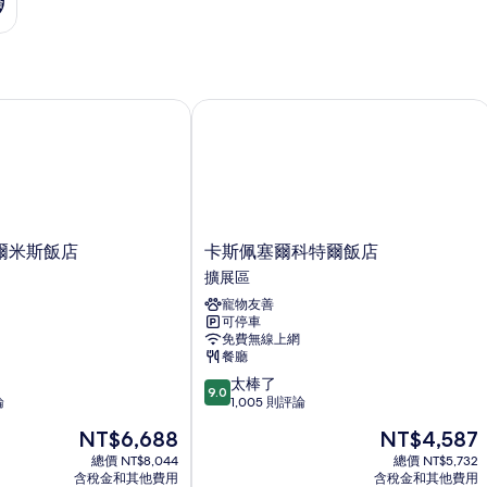
格
米斯飯店
卡斯佩塞爾科特爾飯店
卡
爾米斯飯店
卡斯佩塞爾科特爾飯店
斯
擴展區
佩
寵物友善
塞
可停車
爾
免費無線上網
科
餐廳
特
9.0
太棒了
爾
9.0
分，
論
1,005 則評論
飯
滿
店
現
現
NT$6,688
NT$4,587
分
擴
在
在
10
總價 NT$8,044
總價 NT$5,732
展
價
價
含稅金和其他費用
含稅金和其他費用
分，
區