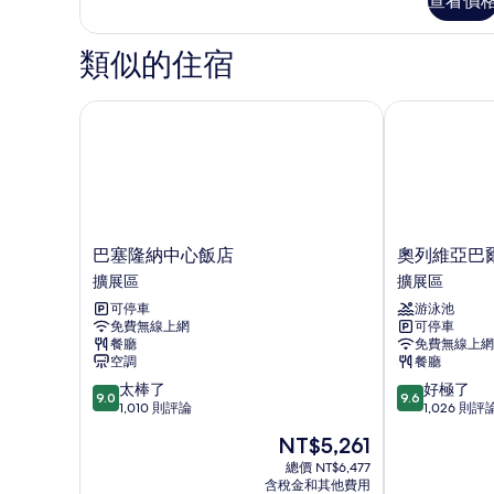
查看價
級
有
房
相
的
類似的住宿
詳
片
情
巴塞隆納中心飯店
奧列維亞巴爾
巴
奧
巴塞隆納中心飯店
奧列維亞巴
塞
列
擴展區
擴展區
隆
維
可停車
游泳池
納
亞
免費無線上網
可停車
中
巴
餐廳
免費無線上網
心
爾
空調
餐廳
飯
米
9.0
9.6
太棒了
好極了
店
斯
9.0
9.6
分，
分，
1,010 則評論
1,026 則評
擴
飯
滿
滿
展
店
現
NT$5,261
分
分
區
擴
在
10
10
總價 NT$6,477
展
價
含稅金和其他費用
分，
分，
區