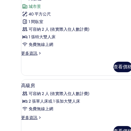
詳
則
通
城市景
情
評
雙
40 平方公尺
論)
人
1 間臥室
房,
可容納 2 人 (依實際入住人數計費)
露
1 張特大雙人床
台
免費無線上網
的
更
更多資訊
多
所
普
查看價
有
通
雙
相
人
低過敏寢具、羽絨被、迷你吧
顯
片
8
房,
高級房
示
露
可容納 2 人 (依實際入住人數計費)
台
高
的
2 張單人床或 1 張加大雙人床
級
詳
免費無線上網
情
房
更
更多資訊
的
多
所
高