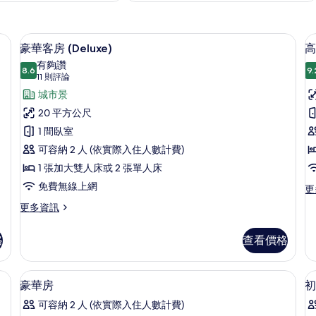
、客房內保險箱
豪華客房 (Deluxe) | 低過敏寢具
顯
7
豪華客房 (Deluxe)
高
示
有夠讚
8.6
9.
8.6 分，滿分 10 分
豪
(11
11 則評論
則
華
城市景
評
客
20 平方公尺
論)
房
1 間臥室
(Deluxe)
可容納 2 人 (依實際入住人數計費)
的
1 張加大雙人床或 2 張單人床
所
免費無線上網
更
更
多
有
更
更多資訊
高
多
相
級
豪
片
客
格
查看價格
華
房
客
的
房
、客房內保險箱
低過敏寢具、羽絨被、迷你吧、客房內
顯
詳
9
(Deluxe)
豪華房
初
情
示
的
可容納 2 人 (依實際入住人數計費)
詳
豪