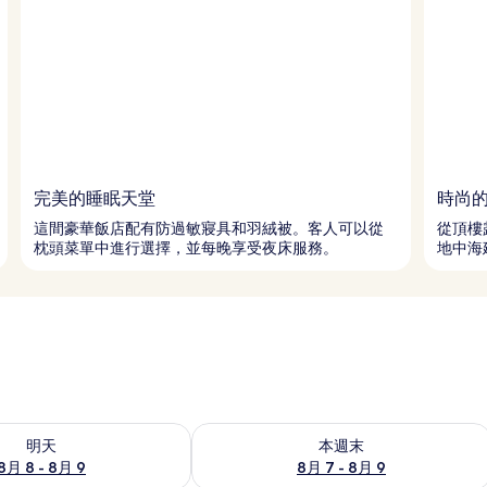
完美的睡眠天堂
時尚
這間豪華飯店配有防過敏寢具和羽絨被。客人可以從
從頂樓
枕頭菜單中進行選擇，並每晚享受夜床服務。
地中海
8 - 8月 9) 的供應情況
查看本週末 (8月 7 - 8月 9) 的供應情況
明天
本週末
8月 8 - 8月 9
8月 7 - 8月 9