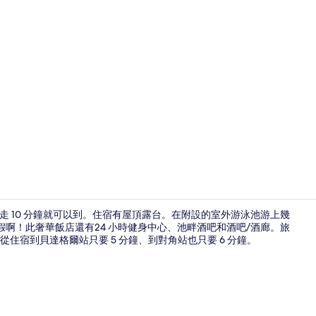
池畔酒吧
要走 10 分鐘就可以到。住宿有屋頂露台。在附設的室外游泳池游上幾
叫度假啊！此奢華飯店還有24 小時健身中心、池畔酒吧和酒吧/酒廊。旅
宿到貝達格爾站只要 5 分鐘、到對角站也只要 6 分鐘。
頂樓露台