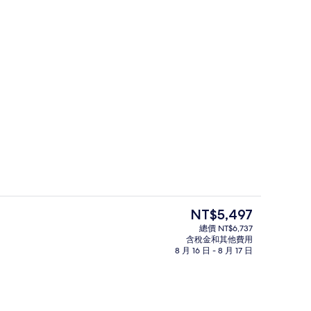
住宿正面
目
NT$5,497
前
總價 NT$6,737
的
含稅金和其他費用
大廳
價
8 月 16 日 - 8 月 17 日
格
是
NT$5,497