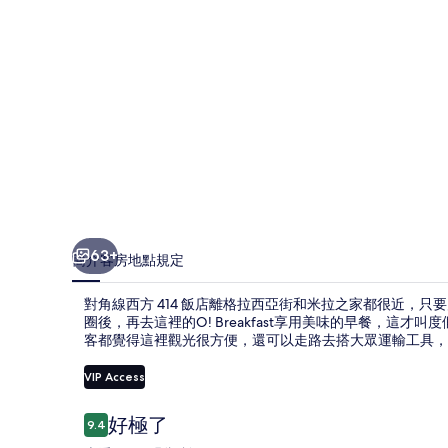
店
的
相
片
集
63+
簡介
客房
地點
規定
對角線西方 414 飯店離格拉西亞街和米拉之家都很近，只
圈後，再去這裡的O! Breakfast享用美味的早餐，這才
客都覺得這裡觀光很方便，還可以走路去搭大眾運輸工具，從住
VIP Access
評
好極了
9.4
9.4 分，滿分 10 分，
論