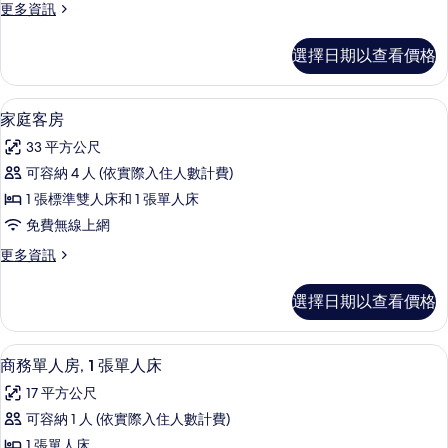
相
情
更
更多資訊
所
多
片
有
普
選擇日期以查看價格
通
相
套
片
房
家庭客房 | 低過敏寢具、迷你吧、客
顯
4
的
家庭客房
示
詳
33 平方公尺
情
家
可容納 4 人 (依實際入住人數計費)
庭
1 張標準雙人床和 1 張單人床
客
免費無線上網
房
更
更多資訊
的
多
所
家
選擇日期以查看價格
庭
有
客
相
房
低過敏寢具、迷你吧、客房內保險箱、
顯
6
的
商務單人房, 1 張單人床
片
示
詳
17 平方公尺
情
商
可容納 1 人 (依實際入住人數計費)
務
1 張單人床