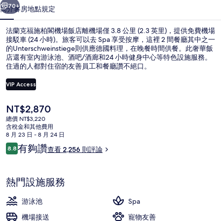
機
70+
簡介
客房
地點
規定
場
法蘭克福施柏閣機場飯店離機場僅 3.8 公里 (2.3 英里)，提供免費機場
飯
接駁車 (24 小時)。旅客可以去 Spa 享受按摩，這裡 2 間餐廳其中之一
的Unterschweinstiege則供應德國料理，在晚餐時間供餐。此奢華飯
店
店還有室內游泳池、酒吧/酒廊和24 小時健身中心等特色設施服務。
的
住過的人都對住宿的友善員工和餐廳讚不絕口。
相
VIP Access
片
目
NT$2,870
室內游泳池
集
前
總價 NT$3,220
的
含稅金和其他費用
價
8 月 23 日 - 8 月 24 日
格
評
有夠讚
8.8
查看 2,256 則評論
是
8.8 分，滿分 10 分，
論
NT$2,870
熱門設施服務
游泳池
Spa
機場接送
寵物友善