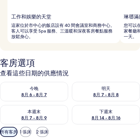
工作和娛樂的天堂
琳瑯滿
這家位於市中心的飯店設有 40 間會議室和商務中心。
您可以
客人可以享受 Spa 服務、三溫暖和深夜客房餐點服務
家餐廳
放鬆身心。
一天。
客房選項
查看這些日期的供應情況
查看今晚 (8月 6 - 8月 7) 的供應情況
查看明天 (8月 7 - 8月 8) 的
今晚
明天
8月 6 - 8月 7
8月 7 - 8月 8
查看本週末 (8月 7 - 8月 9) 的供應情況
查看下週末 (8月 14 - 8月 16)
本週末
下週末
8月 7 - 8月 9
8月 14 - 8月 16
可
所有客房
1 張床
2 張床
用