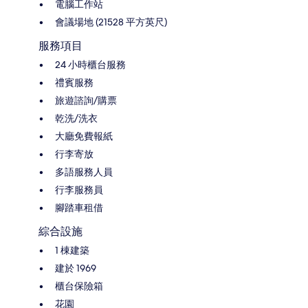
電腦工作站
會議場地 (21528 平方英尺)
服務項目
24 小時櫃台服務
禮賓服務
旅遊諮詢/購票
乾洗/洗衣
大廳免費報紙
行李寄放
多語服務人員
行李服務員
腳踏車租借
綜合設施
1 棟建築
建於 1969
櫃台保險箱
花園