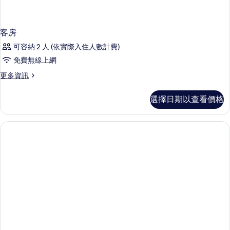
客房
可容納 2 人 (依實際入住人數計費)
免費無線上網
更
更多資訊
多
客
選擇日期以查看價格
房
的
詳
情