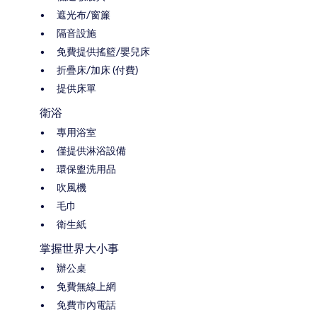
遮光布/窗簾
隔音設施
免費提供搖籃/嬰兒床
折疊床/加床 (付費)
提供床單
衛浴
專用浴室
僅提供淋浴設備
環保盥洗用品
吹風機
毛巾
衛生紙
掌握世界大小事
辦公桌
免費無線上網
免費市內電話