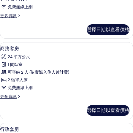
單
免費無線上網
人
更
更多資訊
房,
多
1
商
選擇日期以查看價格
務
張
單
單
人
低過敏寢具、迷你吧、客房內保險箱、
顯
6
房,
人
商務客房
示
1
床
24 平方公尺
張
商
的
單
1 間臥室
務
人
所
可容納 2 人 (依實際入住人數計費)
床
客
有
的
2 張單人床
房
詳
相
免費無線上網
情
的
片
更
更多資訊
所
多
有
商
選擇日期以查看價格
務
相
客
片
房
行政套房 | 低過敏寢具、迷你吧、客
顯
4
的
行政套房