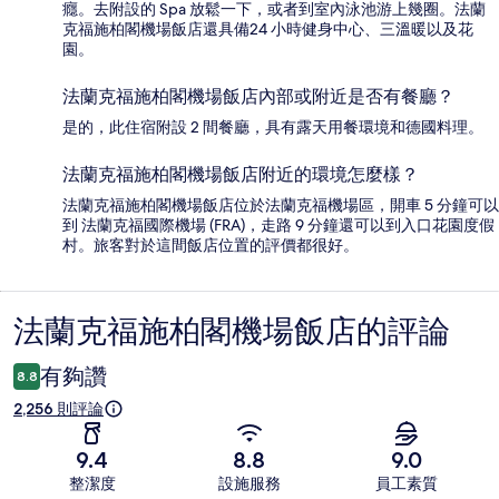
癮。去附設的 Spa 放鬆一下，或者到室內泳池游上幾圈。法蘭
克福施柏閣機場飯店還具備24 小時健身中心、三溫暖以及花
園。
法蘭克福施柏閣機場飯店內部或附近是否有餐廳？
是的，此住宿附設 2 間餐廳，具有露天用餐環境和德國料理。
法蘭克福施柏閣機場飯店附近的環境怎麼樣？
法蘭克福施柏閣機場飯店位於法蘭克福機場區，開車 5 分鐘可以
到 法蘭克福國際機場 (FRA)，走路 9 分鐘還可以到入口花園度假
村。旅客對於這間飯店位置的評價都很好。
法蘭克福施柏閣機場飯店的評論
評
論
有夠讚
8.8
2,256 則評論
9.4
8.8
9.0
整潔度
設施服務
員工素質