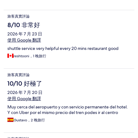
旅客真實評論
8/10 非常好
2026 年 7 月 23 日
使用 Google 翻譯
shuttle service very helpful every 20 mins restaurant good
reshtooni，1 晚旅行
旅客真實評論
10/10 好極了
2026 年 7 月 20 日
使用 Google 翻譯
Muy cerca del aeropuerto y con servicio permanente del hotel.
Y con Uber por el mismo precio del tren podes ir al centro
Gustavo，2 晚旅行