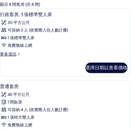
的
顯示 8 間客房 (共 8 間)
客
行政客房, 1 張標準雙人床 | 低過敏
顯
6
行政客房, 1 張標準雙人床
房
示
篩
30 平方公尺
行
選
可容納 3 人 (依實際入住人數計費)
政
條
1 張標準雙人床
客
件
免費無線上網
房,
更
更多資訊
1
多
張
行
選擇日期以查看價格
政
標
客
準
房,
普通套房 | 低過敏寢具、迷你吧、客
顯
5
1
雙
普通套房
示
張
人
45 平方公尺
標
普
床
準
1 間臥室
通
雙
的
可容納 4 人 (依實際入住人數計費)
人
套
所
床
1 張特大雙人床
房
的
有
免費無線上網
詳
的