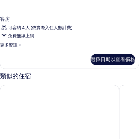
客房
可容納 4 人 (依實際入住人數計費)
免費無線上網
更
更多資訊
多
客
選擇日期以查看價格
房
的
詳
類似的住宿
情
法蘭克福機場喜來登酒店及會議中心
法蘭克福