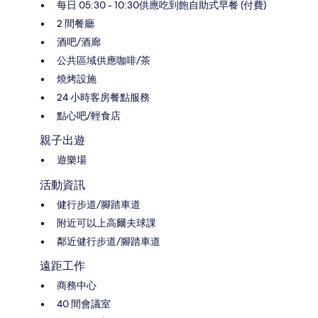
每日 05:30 - 10:30供應吃到飽自助式早餐 (付費)
2 間餐廳
酒吧/酒廊
公共區域供應咖啡/茶
燒烤設施
24 小時客房餐點服務
點心吧/輕食店
親子出遊
遊樂場
活動資訊
健行步道/腳踏車道
附近可以上高爾夫球課
鄰近健行步道/腳踏車道
遠距工作
商務中心
40 間會議室