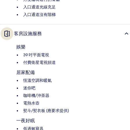
入口通道光線充足
入口通道沒有階梯
客房設施服務
娛樂
39 吋平面電視
付費衛星電視頻道
居家配備
恆溫空調和暖氣
迷你吧
咖啡機/沖茶器
電熱水壺
熨斗/熨衣板 (應要求提供)
一夜好眠
低過敏寢具