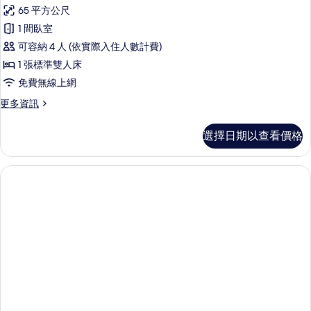
示
詳
65 平方公尺
情
行
1 間臥室
政
可容納 4 人 (依實際入住人數計費)
套
1 張標準雙人床
房
免費無線上網
的
更
更多資訊
所
多
有
行
選擇日期以查看價格
政
相
套
片
房
的
詳
情