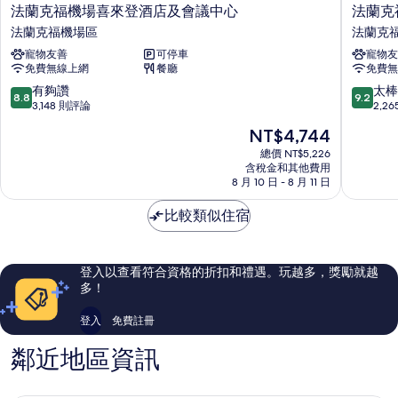
法
法
法蘭克福機場喜來登酒店及會議中心
法蘭克
蘭
蘭
法蘭克福機場區
法蘭克
克
克
寵物友善
可停車
寵物友
福
福
免費無線上網
餐廳
免費無
機
機
場
場
8.8
9.2
有夠讚
太棒
8.8
9.2
喜
凱
分，
分，
3,148 則評論
2,2
來
悅
滿
滿
現
NT$4,744
登
嘉
分
分
在
酒
軒
10
10
總價 NT$5,226
價
店
含稅金和其他費用
飯
分，
分，
格
8 月 10 日 - 8 月 11 日
及
店
有
太
為
會
法
夠
棒
NT$4,744
比較類似住宿
議
蘭
讚，
了，
中
克
3,148
2,265
心
福
則
則
法
機
評
評
登入以查看符合資格的折扣和禮遇。玩越多，獎勵就越
蘭
場
論
論
多！
克
區
福
登入
免費註冊
機
場
鄰近地區資訊
區