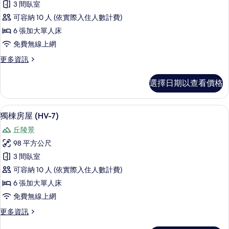
3 間臥室
房
可容納 10 人 (依實際入住人數計費)
屋
6 張加大單人床
(HV-
免費無線上網
6)
更
更多資訊
的
多
所
獨
選擇日期以查看價格
棟
有
房
相
屋
獨棟房屋 (HV-7) | 書桌、筆電工作
顯
片
25
(HV-
獨棟房屋 (HV-7)
示
6)
丘陵景
的
獨
詳
98 平方公尺
棟
情
3 間臥室
房
可容納 10 人 (依實際入住人數計費)
屋
6 張加大單人床
(HV-
免費無線上網
7)
更
更多資訊
的
多
所