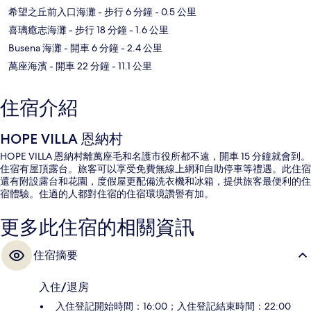
希望之丘前入口海灘
- 步行 6 分鐘
- 0.5 公里
喜璃癒志海灘
- 步行 18 分鐘
- 1.6 公里
Busena 海灘
- 開車 6 分鐘
- 2.4 公里
萬座海濱
- 開車 22 分鐘
- 11.1 公里
住宿介紹
HOPE VILLA 恩納村
HOPE VILLA 恩納村離萬座毛和名護市役所都不遠，開車 15 分鐘就會到。
住宿有屋頂露台。旅客可以享受免費無線上網和自助停車等禮遇。此住宿
還有附設露台和花園，度假屋更配備洗衣機和冰箱，提供旅客最便利的住
宿體驗。住過的人都對住宿的住宿環境讚譽有加。
更多此住宿的相關資訊
住宿摘要
入住/退房
入住登記開始時間：16:00；入住登記結束時間：22:00