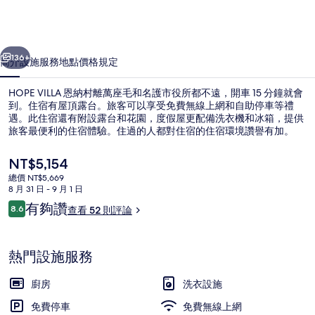
的
相
一個
下一個
片
136+
簡介
設施服務
地點
價格
規定
集
HOPE VILLA 恩納村離萬座毛和名護市役所都不遠，開車 15 分鐘就會
到。住宿有屋頂露台。旅客可以享受免費無線上網和自助停車等禮
遇。此住宿還有附設露台和花園，度假屋更配備洗衣機和冰箱，提供
旅客最便利的住宿體驗。住過的人都對住宿的住宿環境讚譽有加。
目
NT$5,154
前
總價 NT$5,669
的
8 月 31 日 - 9 月 1 日
價
評
有夠讚
8.6
鄰近海灘
查看 52 則評論
格
8.6 分，滿分 10 分，
論
是
NT$5,154
熱門設施服務
廚房
洗衣設施
免費停車
免費無線上網