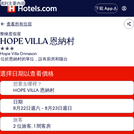
跳到主要內容
下載 App
查看所有住宿
整棟度假屋
HOPE VILLA 恩納村
3.0
Hope Villa Onnason
星
位於恩納村的單位，設有廚房和陽台
級
住
選擇日期以查看價格
宿
想要去哪裡？
日期
旅客