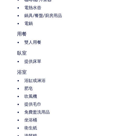
電熱水壺
鍋具/餐盤/廚房用品
電鍋
用餐
雙人用餐
臥室
提供床單
浴室
浴缸或淋浴
肥皂
吹風機
提供毛巾
免費盥洗用品
坐浴桶
衛生紙
洗髮精