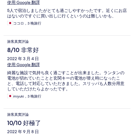
使用 Google 翻譯
5人で宿泊しましたがとても過ごしやすかったです。近くにお店
はないのですぐに買い出しに行くというのは難しいかも、
ココロ，3 晚旅行
旅客真實評論
8/10 非常好
2022 年 3 月 4 日
使用 Google 翻譯
綺麗な施設で気持ち良く過ごすことが出来ました。ランタンの
電池が切れていたことと玄関キーの電池が替え時になったこ
と、電話して対応していただきました。スリッパも人数分用意
していただけたらよかったです。
miyuki，3 晚旅行
旅客真實評論
10/10 好極了
2022 年 9 月 8 日