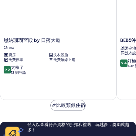
恩
BEB5
恩納珊瑚宮殿 by 日落大道
BEB5
納
沖
Onna
游泳池
珊
繩
洗衣設
廚房
洗衣設施
瑚
瀬
免費停車
免費無線上網
9.4
好極
宮
良
9.4
分，
402
殿
垣
9.2
太棒了
9.2
滿
by
by
分，
13 則評論
分
日
星
滿
10
落
野
分
分，
大
度
10
好
道
假
分，
極
Onna
村
太
了，
比較類似住宿
棒
402
了，
則
13
評
則
登入以查看符合資格的折扣和禮遇。玩越多，獎勵就越
論
評
多！
論