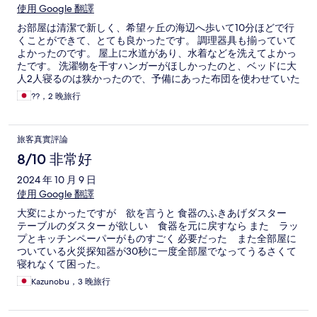
使用 Google 翻譯
お部屋は清潔で新しく、希望ヶ丘の海辺へ歩いて10分ほどで行
くことができて、とても良かったです。 調理器具も揃っていて
よかったのです。 屋上に水道があり、水着などを洗えてよかっ
たです。 洗濯物を干すハンガーがほしかったのと、ベッドに大
人2人寝るのは狭かったので、予備にあった布団を使わせていた
だきました。 料金がとってもリーズナブルで、良かったです。
??，2 晚旅行
ぜひ、また利用したいです。
旅客真實評論
8/10 非常好
2024 年 10 月 9 日
使用 Google 翻譯
大変によかったですが 欲を言うと 食器のふきあげダスター
テーブルのダスター が欲しい 食器を元に戻すなら また ラッ
プとキッチンペーパーがものすごく 必要だった また全部屋に
ついている火災探知器が30秒に一度全部屋でなってうるさくて
寝れなくて困った。
Kazunobu，3 晚旅行