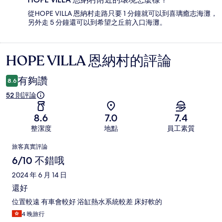
從HOPE VILLA 恩納村走路只要 1 分鐘就可以到喜璃癒志海灘，
另外走 5 分鐘還可以到希望之丘前入口海灘。
HOPE VILLA 恩納村的評論
評
論
有夠讚
8.6
52 則評論
8.6
7.0
7.4
整潔度
地點
員工素質
評
旅客真實評論
論
6/10 不錯哦
2024 年 6 月 14 日
還好
位置較遠 有車會較好 浴缸熱水系統較差 床好軟的
4 晚旅行