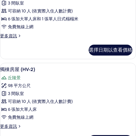
3 間臥室
房
可容納 10 人 (依實際入住人數計費)
屋
6 張加大單人床和 1 張單人日式榻榻米
(HV-
免費無線上網
3)
更
更多資訊
的
多
所
獨
選擇日期以查看價格
棟
有
房
相
屋
獨棟房屋 (HV-2) | 書桌、筆電工作
顯
片
26
(HV-
獨棟房屋 (HV-2)
示
3)
丘陵景
的
獨
詳
98 平方公尺
棟
情
3 間臥室
房
可容納 10 人 (依實際入住人數計費)
屋
6 張加大單人床
(HV-
免費無線上網
2)
更
更多資訊
的
多
所