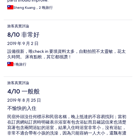
parts should improve.
Sheng Kuang，2 晚旅行
旅客真實評論
8/10 非常好
2019 年 9 月 2 日
設備很新，唯check in 要填資料太多，自動拍照不太靈敏，花太
久時間。 床有點軟，其它都很讚！
1 晚旅行
旅客真實評論
4/10 一般般
2019 年 8 月 25 日
不愉快的入住
民宿外頭沒任何標示和民宿名稱，晚上抵達的不容易找到；當初
在訂房網站訂房時明確表示浴室有包含浴缸而且確認信來也清楚
寫著包含兩間浴缸的浴室，結果入住時浴室非常小，沒有浴缸，
非常不適合帶有小孩的洗澡，因為只能容納一人大小，還飄有濃