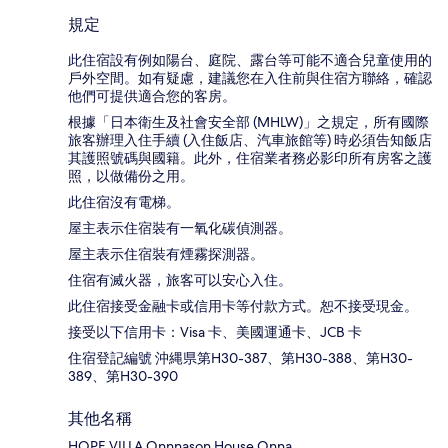
規定
此住宿設有例如陽台、庭院、露台等可能不適合兒童使用的
戶外空間。如有疑慮，建議您在入住前與住宿方聯絡，確認
他們可提供適合您的客房。
根據「日本衛生及社會安全部 (MHLW)」之規定，所有國際
旅客辦理入住手續 (入住飯店、汽車旅館等) 時必須告知飯店
其護照號碼與國籍。此外，住宿業者務必影印所有房客之護
照，以做備份之用。
此住宿沒有電梯。
屋主表示住宿裝有一氧化碳偵測器。
屋主表示住宿裝有煙霧探測器。
住宿有滅火器，旅客可以安心入住。
此住宿接受金融卡或信用卡等付款方式。恕不接受現金。
接受以下信用卡：Visa 卡、美國運通卡、JCB 卡
住宿登記編號 沖縄県第H30-387、第H30-388、第H30-
389、第H30-390
其他名稱
HOPE VILLA Onnnason House Onna