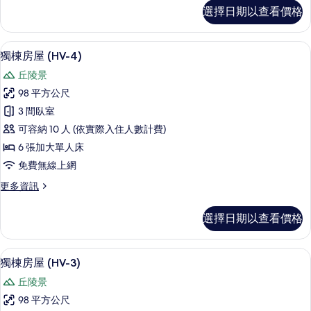
所
獨
選擇日期以查看價格
棟
有
房
相
屋
獨棟房屋 (HV-4) | 書桌、筆電工作
顯
片
26
(HV-
獨棟房屋 (HV-4)
示
1)
丘陵景
的
獨
詳
98 平方公尺
棟
情
3 間臥室
房
可容納 10 人 (依實際入住人數計費)
屋
6 張加大單人床
(HV-
免費無線上網
4)
更
更多資訊
的
多
所
獨
選擇日期以查看價格
棟
有
房
相
屋
樓層平面圖
顯
片
25
(HV-
獨棟房屋 (HV-3)
示
4)
丘陵景
的
獨
詳
98 平方公尺
棟
情