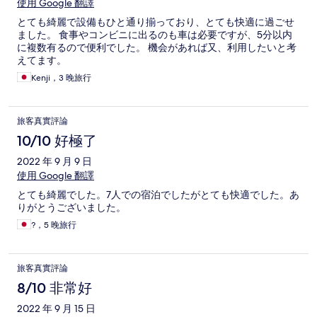
使用 Google 翻譯
とても綺麗で設備もひと通り揃っており、とても快適に過ごせ
ました。 食事やコンビニに出るのも車は必要ですが、5分以内
に複数有るので便利でした。 機会があれば又、利用したいと考
えてます。
Kenji，3 晚旅行
旅客真實評論
10/10 好極了
2022 年 9 月 9 日
使用 Google 翻譯
とても綺麗でした。7人での宿泊でしたがとても快適でした。あ
りがとうございました。
?，5 晚旅行
旅客真實評論
8/10 非常好
2022 年 9 月 15 日