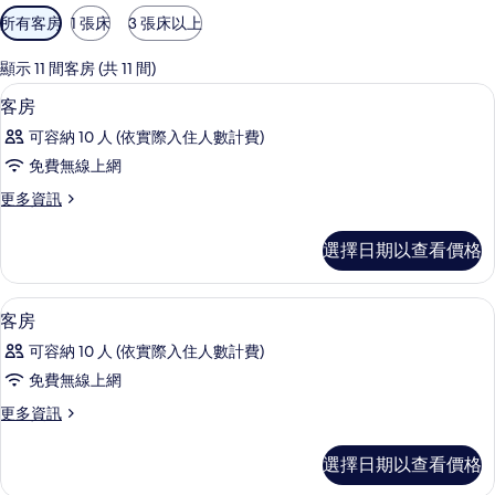
可
所有客房
1 張床
3 張床以上
用
的
顯示 11 間客房 (共 11 間)
客
起居區 | 平面電視
顯
1
客房
房
示
篩
可容納 10 人 (依實際入住人數計費)
客
選
免費無線上網
房
條
更
更多資訊
的
件
多
所
客
選擇日期以查看價格
房
有
的
相
詳
用餐區
顯
1
情
客房
片
示
可容納 10 人 (依實際入住人數計費)
客
免費無線上網
房
更
更多資訊
的
多
所
客
選擇日期以查看價格
房
有
的