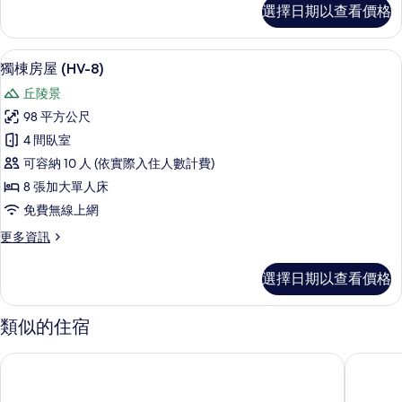
獨
選擇日期以查看價格
棟
有
房
相
屋
獨棟房屋 (HV-8) | 書桌、筆電工作
顯
片
28
(HV-
獨棟房屋 (HV-8)
示
7)
丘陵景
的
獨
詳
98 平方公尺
棟
情
4 間臥室
房
可容納 10 人 (依實際入住人數計費)
屋
8 張加大單人床
(HV-
免費無線上網
8)
更
更多資訊
的
多
所
獨
選擇日期以查看價格
棟
有
房
相
屋
類似的住宿
片
(HV-
8)
恩納珊瑚宮殿 by 日落大道
BEB5沖
的
詳
情