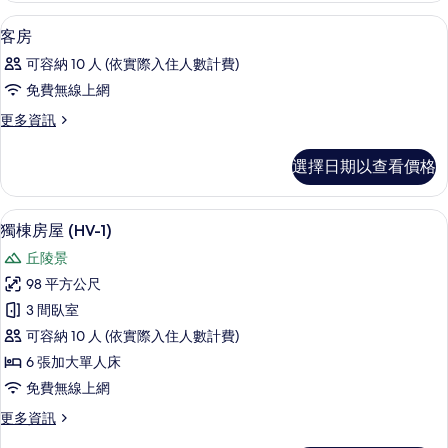
相
詳
用餐區
顯
1
情
客房
片
示
可容納 10 人 (依實際入住人數計費)
客
免費無線上網
房
更
更多資訊
的
多
所
客
選擇日期以查看價格
房
有
的
相
詳
樓層平面圖
顯
29
情
獨棟房屋 (HV-1)
片
示
丘陵景
獨
98 平方公尺
棟
3 間臥室
房
可容納 10 人 (依實際入住人數計費)
屋
6 張加大單人床
(HV-
免費無線上網
1)
更
更多資訊
的
多