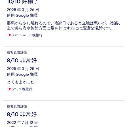
10/10 好極了
2025 年 3 月 26 日
使用 Google 翻譯
那覇から少し離れるので、1泊2日であると立地は悪いが、2泊以
上で美ら海水族館方面に足を伸ばす方には最適な場所です。
Kazuhiko，3 晚旅行
旅客真實評論
8/10 非常好
2025 年 3 月 25 日
使用 Google 翻譯
とてもよかった
??，2 晚旅行
旅客真實評論
8/10 非常好
2022 年 7 月 12 日