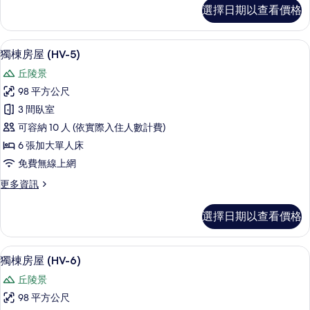
獨
選擇日期以查看價格
棟
有
房
相
屋
獨棟房屋 (HV-5) | 書桌、筆電工作
顯
片
29
(HV-
獨棟房屋 (HV-5)
示
2)
丘陵景
的
獨
詳
98 平方公尺
棟
情
3 間臥室
房
可容納 10 人 (依實際入住人數計費)
屋
6 張加大單人床
(HV-
免費無線上網
5)
更
更多資訊
的
多
所
獨
選擇日期以查看價格
棟
有
房
相
屋
獨棟房屋 (HV-6) | 書桌、筆電工作
顯
片
29
(HV-
獨棟房屋 (HV-6)
示
5)
丘陵景
的
獨
詳
98 平方公尺
棟
情