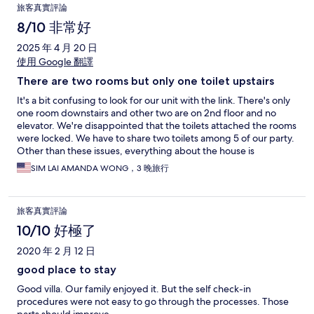
旅客真實評論
8/10 非常好
2025 年 4 月 20 日
使用 Google 翻譯
There are two rooms but only one toilet upstairs
It's a bit confusing to look for our unit with the link. There's only
one room downstairs and other two are on 2nd floor and no
elevator. We're disappointed that the toilets attached the rooms
were locked. We have to share two toilets among 5 of our party.
Other than these issues, everything about the house is
excellent.
SIM LAI AMANDA WONG，3 晚旅行
旅客真實評論
10/10 好極了
2020 年 2 月 12 日
good place to stay
Good villa. Our family enjoyed it. But the self check-in
procedures were not easy to go through the processes. Those