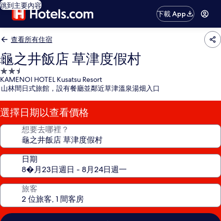
跳到主要內容
下載 App
查看所有住宿
龜之井飯店 草津度假村
2.5
KAMENOI HOTEL Kusatsu Resort
星
山林間日式旅館，設有餐廳並鄰近草津溫泉湯畑入口
級
住
選擇日期以查看價格
宿
想要去哪裡？
日期
旅客