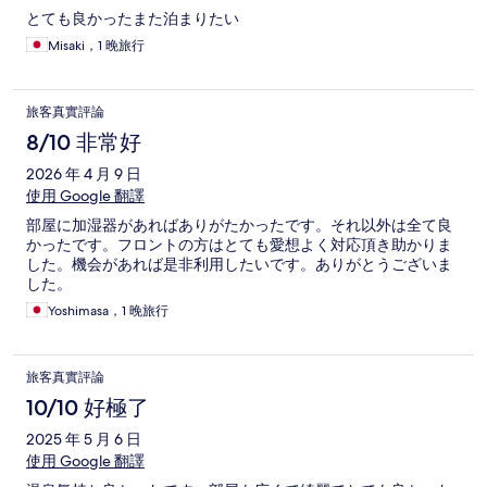
とても良かったまた泊まりたい
Misaki，1 晚旅行
旅客真實評論
8/10 非常好
2026 年 4 月 9 日
使用 Google 翻譯
部屋に加湿器があればありがたかったです。それ以外は全て良
かったです。フロントの方はとても愛想よく対応頂き助かりま
した。機会があれば是非利用したいです。ありがとうございま
した。
Yoshimasa，1 晚旅行
旅客真實評論
10/10 好極了
2025 年 5 月 6 日
使用 Google 翻譯