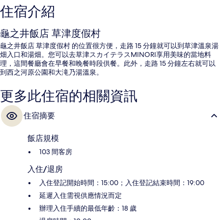
住宿介紹
龜之井飯店 草津度假村
龜之井飯店 草津度假村 的位置很方便，走路 15 分鐘就可以到草津溫泉湯
畑入口和湯畑。您可以去草津スカイテラスMINORI享用美味的當地料
理，這間餐廳會在早餐和晚餐時段供餐。此外，走路 15 分鐘左右就可以
到西之河原公園和大滝乃湯溫泉。
更多此住宿的相關資訊
住宿摘要
飯店規模
103 間客房
入住/退房
入住登記開始時間：15:00；入住登記結束時間：19:00
延遲入住需視供應情況而定
辦理入住手續的最低年齡：18 歲