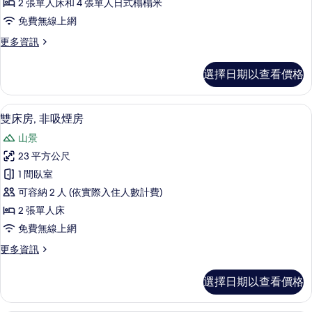
所
2 張單人床和 4 張單人日式榻榻米
(10+8
煙
有
免費無線上網
Tatami)
房
的
相
更
更多資訊
詳
(Japanese
片
多
情
Western
客
選擇日期以查看價格
Style)
房,
非
的
吸
雙床房, 非吸煙房 | 客房內保險箱、免
顯
所
4
煙
雙床房, 非吸煙房
示
房
有
山景
(Japanese
雙
相
Western
23 平方公尺
床
Style)
片
1 間臥室
的
房,
詳
可容納 2 人 (依實際入住人數計費)
非
情
2 張單人床
吸
免費無線上網
煙
更
更多資訊
房
多
的
雙
選擇日期以查看價格
床
所
房,
有
非