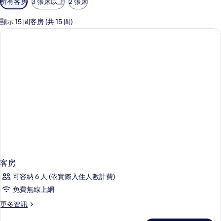
所有客房
3 張床以上
2 張床
用
的
顯示 15 間客房 (共 15 間)
客
房
篩
選
條
件
客房
可容納 6 人 (依實際入住人數計費)
免費無線上網
更
更多資訊
多