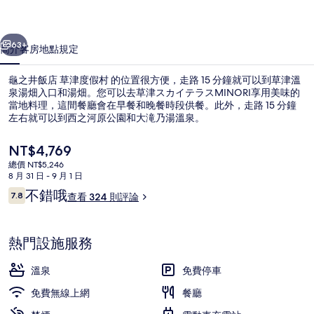
津
一個
下一個
度
63+
簡介
客房
地點
規定
假
龜之井飯店 草津度假村 的位置很方便，走路 15 分鐘就可以到草津溫
村
泉湯畑入口和湯畑。您可以去草津スカイテラスMINORI享用美味的
當地料理，這間餐廳會在早餐和晚餐時段供餐。此外，走路 15 分鐘
的
左右就可以到西之河原公園和大滝乃湯溫泉。
相
目
NT$4,769
片
前
總價 NT$5,246
的
集
8 月 31 日 - 9 月 1 日
價
評
不錯哦
7.8
溫泉
查看 324 則評論
格
7.8 分，滿分 10 分，
論
是
NT$4,769
熱門設施服務
溫泉
免費停車
免費無線上網
餐廳