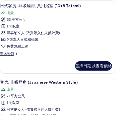
房,
客房內保險箱、免費無線上網、床單
顯
的
3
非
日式客房, 非吸煙房, 共用浴室 (10+8 Tatami)
示
吸
所
山景
煙
日
有
房
53 平方公尺
式
(10
相
1 間臥室
Tatami)
客
片
的
可容納 9 人 (依實際入住人數計費)
房,
詳
9 張單人日式榻榻米
情
非
免費無線上網
吸
更
更多資訊
煙
多
房,
日
選擇日期以查看價格
式
共
客
用
房,
客房內保險箱、免費無線上網、床單
顯
6
非
客房, 非吸煙房 (Japanese Western Style)
浴
示
吸
室
山景
煙
客
房,
(10+8
71 平方公尺
房,
共
Tatami)
1 間臥室
用
非
的
浴
可容納 6 人 (依實際入住人數計費)
吸
室