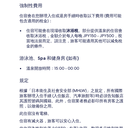
強制性費用
住宿會在您辦理入住或退房手續時收取以下費用 (費用可能
包含適用的稅金)：
住宿可能會在現場收取
沐浴稅
。部分提供溫泉的住宿會
收取沐浴稅，金額介於每人每晚 JPY150 - JPY500，視
當地法規而定。請注意，旅客可能適用其他可以減免稅
金的條件。
游泳池、Spa 和健身房 (如有)
溫泉開放時間：15:00 - 00:00
規定
根據「日本衛生及社會安全部 (MHLW)」之規定，所有國際
旅客辦理入住手續 (入住飯店、汽車旅館等) 時必須告知飯店
其護照號碼與國籍。此外，住宿業者務必影印所有房客之護
照，以做備份之用。
此住宿沒有電梯。
住宿有滅火器，旅客可以安心入住。