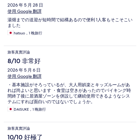
2026 年 5 月 28 日
使用 Google 翻譯
湯畑までの送迎が短時間で結構あるので便利 1人客もそこそこい
ました
hatsuo，1 晚旅行
旅客真實評論
8/10 非常好
2026 年 5 月 6 日
使用 Google 翻譯
・基本施設がそろっているが、大人用娯楽とキッズルームがあ
れば尚よいと思います ・食堂は空きがあったのでバイキング時
間終了後に居酒屋ゾーンを併設して継続使用できるようなシス
テムにすれば面白いのではないでしょうか。
DAISUKE，1 晚旅行
旅客真實評論
10/10 好極了