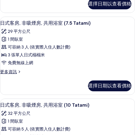
客
選擇日期以查看價格
房
的
詳
日式客房, 非吸煙房, 共用浴室 (7.5 T
顯
3
情
日式客房, 非吸煙房, 共用浴室 (7.5 Tatami)
示
29 平方公尺
日
1 間臥室
式
可容納 3 人 (依實際入住人數計費)
客
3 張單人日式榻榻米
房,
免費無線上網
非
更
更多資訊
吸
多
煙
日
選擇日期以查看價格
式
房,
客
共
房,
日式客房, 非吸煙房, 共用浴室 (10 Ta
顯
2
非
日式客房, 非吸煙房, 共用浴室 (10 Tatami)
用
示
吸
浴
32 平方公尺
煙
日
房,
室
1 間臥室
式
共
(7.5
可容納 5 人 (依實際入住人數計費)
用
客