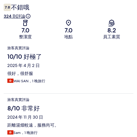
論
不錯哦
7.8
324 則評論
7.0
7.0
8.2
整潔度
地點
員工素質
評
旅客真實評論
論
10/10 好極了
2025 年 4 月 2 日
很好，很舒服
WAI SAN，1 晚旅行
旅客真實評論
8/10 非常好
2024 年 11 月 30 日
距離湯畑較遠，服務尚可。
Sam，1 晚旅行