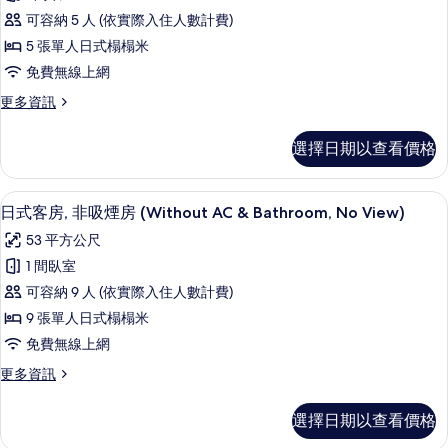
式
No
(Without
可容納 5 人 (依實際入住人數計費)
AC
View)
客
&
5 張單人日式榻榻米
的
房,
Bathroom,
免費無線上網
所
No
非
View)
更
更多資訊
有
吸
的
多
相
詳
煙
日
選擇日期以查看價格
情
式
片
房,
客
私
房,
客房內保險箱、免費無線上網、床單
顯
3
非
日式客房, 非吸煙房 (Without AC & Bathroom, No View)
人
示
吸
浴
53 平方公尺
煙
日
房,
室
1 間臥室
式
私
(Without
可容納 9 人 (依實際入住人數計費)
人
客
AC,
浴
9 張單人日式榻榻米
房,
室
No
免費無線上網
(Without
非
View)
AC,
更
更多資訊
吸
的
No
多
View)
煙
日
所
選擇日期以查看價格
的
式
房
有
詳
客