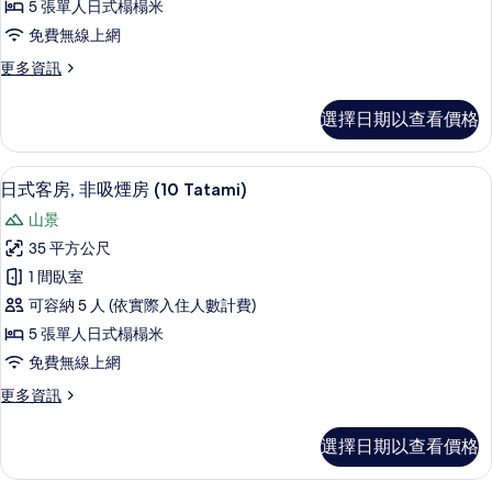
Tatami)
浴
5 張單人日式榻榻米
房,
室
的
免費無線上網
(7.5
非
所
Tatami)
更
更多資訊
吸
的
有
多
詳
煙
日
相
選擇日期以查看價格
情
式
房,
片
客
共
房,
客房內保險箱、免費無線上網、床單
顯
3
非
日式客房, 非吸煙房 (10 Tatami)
用
示
吸
浴
山景
煙
日
房,
室
35 平方公尺
式
共
(10
1 間臥室
用
客
Tatami)
浴
可容納 5 人 (依實際入住人數計費)
房,
室
的
5 張單人日式榻榻米
(10
非
所
免費無線上網
Tatami)
吸
的
有
更
更多資訊
詳
煙
相
多
情
房
日
片
選擇日期以查看價格
式
(10
客
Tatami)