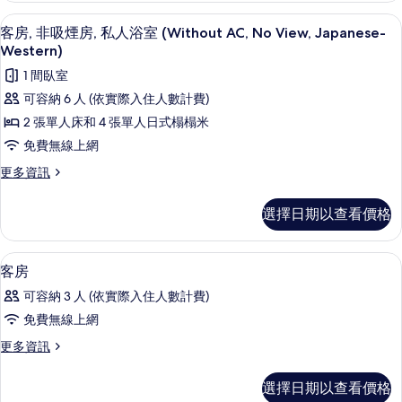
(Without
情
相
房,
客房內保險箱、免費無線上網、床單
顯
4
非
AC
客房, 非吸煙房, 私人浴室 (Without AC, No View, Japanese-
片
示
吸
Western)
&
煙
客
Bathroom,
1 間臥室
房
房,
No
(Without
可容納 6 人 (依實際入住人數計費)
AC
View)
非
2 張單人床和 4 張單人日式榻榻米
&
的
吸
Bathroom,
免費無線上網
所
No
煙
更
更多資訊
View)
有
房,
多
的
客
相
詳
私
選擇日期以查看價格
房,
情
片
人
非
吸
浴
客房內保險箱、免費無線上網、床單
顯
3
煙
客房
室
示
房,
可容納 3 人 (依實際入住人數計費)
(Without
私
客
人
免費無線上網
AC,
房
浴
No
更
更多資訊
室
的
多
View,
(Without
所
客
AC,
Japanese-
選擇日期以查看價格
房
No