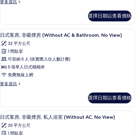
No
更
更多資訊
吸
所
View)
多
的
煙
日
有
選擇日期以查看價格
詳
式
房
相
情
客
(Without
片
房,
客房內保險箱、免費無線上網、床單
顯
1
非
AC
日式客房, 非吸煙房 (Without AC & Bathroom, No View)
示
吸
&
32 平方公尺
煙
日
Bathroom,
房
1 間臥室
式
No
(Without
可容納 5 人 (依實際入住人數計費)
AC
View)
客
&
5 張單人日式榻榻米
的
房,
Bathroom,
免費無線上網
所
No
非
View)
更
更多資訊
有
吸
的
多
相
詳
煙
日
選擇日期以查看價格
情
式
片
房
客
(Without
房,
客房內保險箱、免費無線上網、床單
顯
2
非
AC
日式客房, 非吸煙房, 私人浴室 (Without AC, No View)
示
吸
&
35 平方公尺
煙
日
Bathroom,
房
1 間臥室