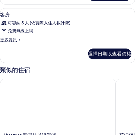
有
Western)
的
View,
相
的
詳
Japanese-
用餐區 | 供應早餐和晚餐
顯
2
情
客房
Western)
片
所
示
的
可容納 5 人 (依實際入住人數計費)
有
詳
客
免費無線上網
情
相
房
片
更
更多資訊
的
多
所
客
選擇日期以查看價格
房
有
的
相
詳
類似的住宿
情
片
Livemax度假村越後湯澤
草津溫泉
Livemax
草