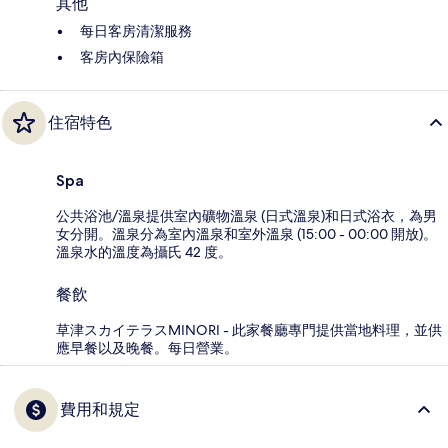
其他
每日客房清潔服務
客房內保險箱
住宿特色
Spa
公共浴池/溫泉提供室內礦物溫泉 (日式溫泉)和日式浴衣，為男
女分開。溫泉分為室內溫泉和室外溫泉 (15:00 - 00:00 開放)。
溫泉水的溫度為攝氏 42 度。
餐飲
草津スカイテラスMINORI - 此家餐廳專門提供當地料理，並供
應早餐以及晚餐。每日營業。
費用和規定