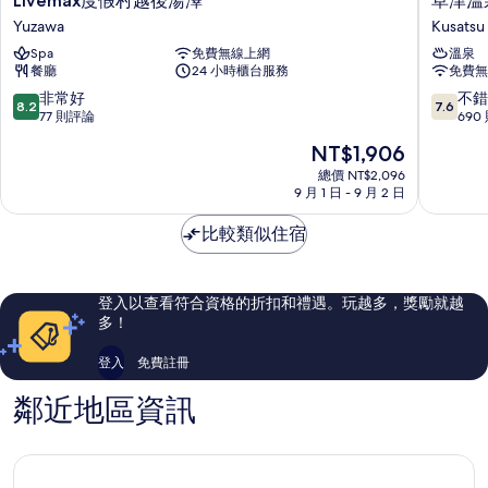
Livemax度假村越後湯澤
草津溫
度
津
Yuzawa
Kusatsu
假
溫
Spa
免費無線上網
溫泉
村
泉
餐廳
24 小時櫃台服務
免費無
越
大
後
東
8.2
7.6
非常好
不錯
8.2
7.6
湯
館
分，
分，
77 則評論
690
澤
Kusatsu
滿
滿
現
NT$1,906
Yuzawa
分
分
在
10
10
總價 NT$2,096
價
9 月 1 日 - 9 月 2 日
分，
分，
格
非
不
為
比較類似住宿
常
錯
NT$1,906
好，
哦，
77
690
則
則
登入以查看符合資格的折扣和禮遇。玩越多，獎勵就越
評
評
多！
論
論
登入
免費註冊
鄰近地區資訊