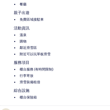
餐廳
親子出遊
免費區域接駁車
活動資訊
溫泉
購物
鄰近滑雪區
附近可以玩單板滑雪
服務項目
櫃台服務 (有時間限制)
行李寄放
滑雪裝備租借
綜合設施
櫃台保險箱