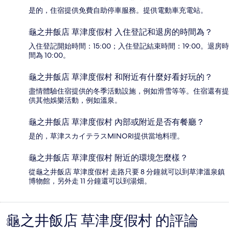
是的，住宿提供免費自助停車服務。提供電動車充電站。
龜之井飯店 草津度假村 入住登記和退房的時間為？
入住登記開始時間：15:00；入住登記結束時間：19:00。退房時
間為 10:00。
龜之井飯店 草津度假村 和附近有什麼好看好玩的？
盡情體驗住宿提供的冬季活動設施，例如滑雪等等。住宿還有提
供其他娛樂活動，例如溫泉。
龜之井飯店 草津度假村 內部或附近是否有餐廳？
是的，草津スカイテラスMINORI提供當地料理。
龜之井飯店 草津度假村 附近的環境怎麼樣？
從龜之井飯店 草津度假村 走路只要 8 分鐘就可以到草津溫泉鎮
博物館，另外走 11 分鐘還可以到湯畑。
龜之井飯店 草津度假村 的評論
評