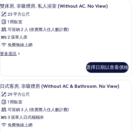
客房內保險箱、免費無線上網、床單
顯
2
吸
雙床房, 非吸煙房, 私人浴室 (Without AC, No View)
相
示
煙
片
23 平方公尺
房
雙
的
1 間臥室
床
詳
可容納 2 人 (依實際入住人數計費)
情
房,
2 張單人床
非
免費無線上網
吸
更
更多資訊
煙
多
房,
雙
選擇日期以查看價格
床
私
房,
人
非
客房內保險箱、免費無線上網、床單
顯
2
吸
日式客房, 非吸煙房 (Without AC & Bathroom, No View)
浴
示
煙
室
29 平方公尺
房,
日
私
(Without
1 間臥室
式
人
AC,
可容納 3 人 (依實際入住人數計費)
浴
客
No
室
3 張單人日式榻榻米
房,
View)
(Without
免費無線上網
AC,
非
的