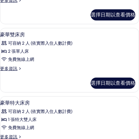
更多資訊
人
多
床
豪
選擇日期以查看價格
華
房
雙
的
人
埃及棉床單、高級寢具、記憶床墊、免
顯
5
床
豪華雙床房
所
示
房
有
可容納 2 人 (依實際入住人數計費)
的
豪
詳
相
2 張單人床
華
情
片
免費無線上網
雙
更
更多資訊
床
多
房
豪
選擇日期以查看價格
華
的
雙
所
床
埃及棉床單、高級寢具、記憶床墊、免
顯
4
房
豪華特大床房
有
示
的
相
可容納 2 人 (依實際入住人數計費)
詳
豪
情
片
1 張特大雙人床
華
免費無線上網
特
更
更多資訊