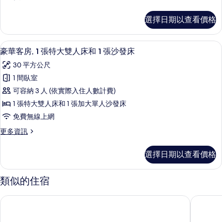
大
多
床
豪
選擇日期以查看價格
華
房
特
的
大
埃及棉床單、高級寢具、記憶床墊、免
顯
5
床
豪華客房, 1 張特大雙人床和 1 張沙發床
所
示
房
有
30 平方公尺
的
豪
詳
相
1 間臥室
華
情
片
可容納 3 人 (依實際入住人數計費)
客
1 張特大雙人床和 1 張加大單人沙發床
房,
免費無線上網
1
更
更多資訊
張
多
特
豪
選擇日期以查看價格
華
大
客
雙
房,
類似的住宿
1
人
張
床
倫敦威斯敏斯特廣場 Riu 飯店
斯特蘭德
特
和
大
雙