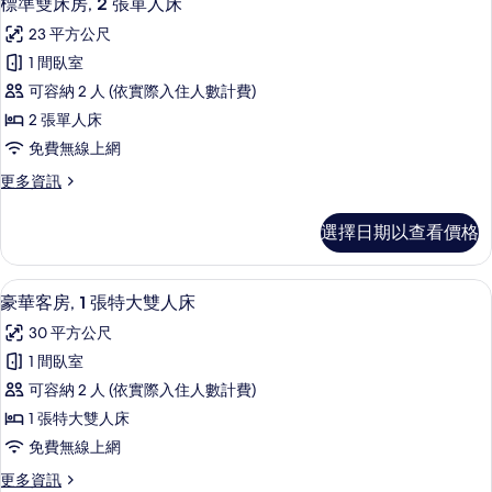
雙
標準雙床房, 2 張單人床
示
1
人
23 平方公尺
張
標
床
標
1 間臥室
準
準
的
可容納 2 人 (依實際入住人數計費)
雙
雙
所
人
2 張單人床
床
床
有
免費無線上網
的
房,
相
詳
更
更多資訊
2
情
多
片
張
標
選擇日期以查看價格
準
單
雙
人
床
豪華客房, 1 張特大雙人床 | 埃及棉
顯
5
房,
床
豪華客房, 1 張特大雙人床
示
2
的
30 平方公尺
張
豪
所
單
1 間臥室
華
人
有
可容納 2 人 (依實際入住人數計費)
床
客
相
的
1 張特大雙人床
房,
詳
片
免費無線上網
情
1
更
更多資訊
張