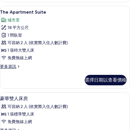
的
詳
The Apartment Suite | 客房景觀
顯
9
情
The Apartment Suite
示
城市景
The
74 平方公尺
Apartment
1 間臥室
Suite
可容納 2 人 (依實際入住人數計費)
的
1 張特大雙人床
所
免費無線上網
有
相
更
更多資訊
多
片
The
選擇日期以查看價格
Apartment
Suite
的
埃及棉床單、高級寢具、記憶床墊、免
顯
5
詳
豪華雙人床房
示
情
可容納 2 人 (依實際入住人數計費)
豪
1 張標準雙人床
華
免費無線上網
雙
更