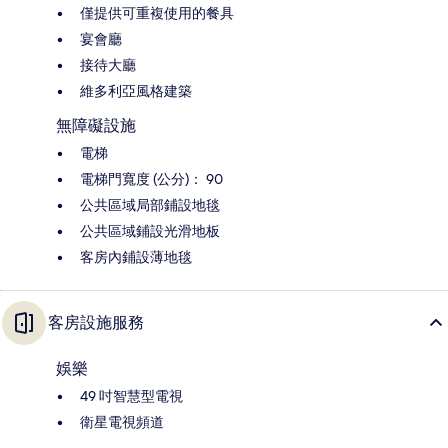
僅提供可重複使用的餐具
宴會廳
接待大廳
維多利亞風格建築
無障礙設施
電梯
電梯門寬度 (公分)： 90
公共區域局部鋪設地毯
公共區域鋪設光滑地板
客房內鋪設薄地毯
客房設施服務
娛樂
49 吋智慧型電視
衛星電視頻道