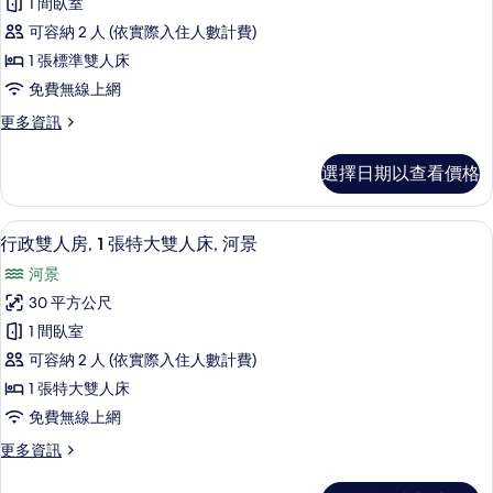
有
1 間臥室
床
雙
相
的
可容納 2 人 (依實際入住人數計費)
人
詳
片
1 張標準雙人床
情
房,
免費無線上網
1
更
更多資訊
張
多
標
行
選擇日期以查看價格
政
準
雙
雙
人
行政雙人房, 1 張特大雙人床, 河景 
顯
7
房,
人
行政雙人房, 1 張特大雙人床, 河景
示
1
床,
河景
張
行
河
標
30 平方公尺
政
準
景
1 間臥室
雙
雙
的
人
可容納 2 人 (依實際入住人數計費)
人
床,
所
1 張特大雙人床
河
房,
有
免費無線上網
景
1
的
相
更
更多資訊
張
詳
多
片
情
特
行