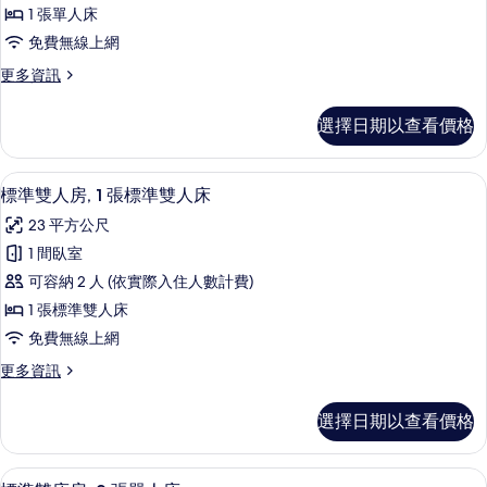
單
有
床
1 張單人床
人
的
相
免費無線上網
詳
房,
片
情
更
更多資訊
1
多
張
標
選擇日期以查看價格
準
單
單
人
人
標準雙人房, 1 張標準雙人床 | 埃
顯
5
房,
床
標準雙人房, 1 張標準雙人床
示
1
的
23 平方公尺
張
標
所
單
1 間臥室
準
人
有
可容納 2 人 (依實際入住人數計費)
床
雙
相
的
1 張標準雙人床
人
詳
片
免費無線上網
情
房,
更
更多資訊
1
多
張
標
選擇日期以查看價格
準
標
雙
準
人
標準雙床房, 2 張單人床 | 埃及棉床
顯
4
房,