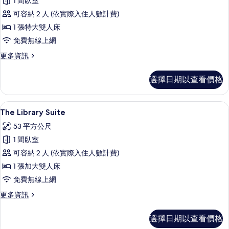
園
1 間臥室
雙
雙
景
人
可容納 2 人 (依實際入住人數計費)
人
床,
觀
1 張特大雙人床
花
房,
的
免費無線上網
園
1
景
所
更
更多資訊
張
觀
多
有
的
特
豪
詳
相
選擇日期以查看價格
華
大
情
片
雙
雙
人
The Library Suite | 埃及棉床
顯
6
房,
人
The Library Suite
示
1
床,
53 平方公尺
張
The
花
特
1 間臥室
Library
大
園
可容納 2 人 (依實際入住人數計費)
Suite
雙
景
人
1 張加大雙人床
的
床,
觀
免費無線上網
所
花
的
園
有
更
更多資訊
景
多
所
相
觀
The
有
選擇日期以查看價格
的
片
Library