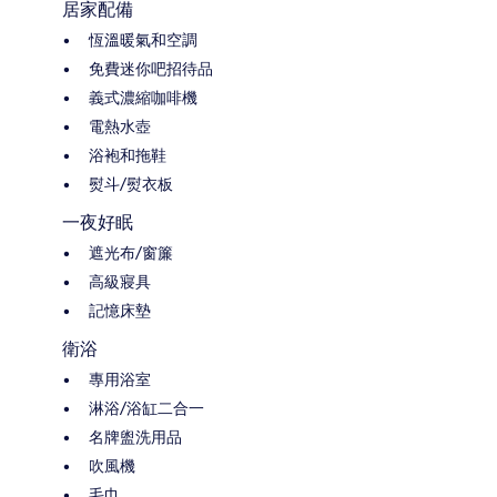
居家配備
恆溫暖氣和空調
免費迷你吧招待品
義式濃縮咖啡機
電熱水壺
浴袍和拖鞋
熨斗/熨衣板
一夜好眠
遮光布/窗簾
高級寢具
記憶床墊
衛浴
專用浴室
淋浴/浴缸二合一
名牌盥洗用品
吹風機
毛巾