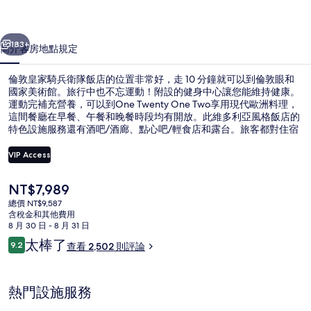
衛
一個
下一個
隊
183+
簡介
客房
地點
規定
飯
倫敦皇家騎兵衛隊飯店的位置非常好，走 10 分鐘就可以到倫敦眼和
店
國家美術館。旅行中也不忘運動！附設的健身中心讓您能維持健康。
運動完補充營養，可以到One Twenty One Two享用現代歐洲料理，
的
這間餐廳在早餐、午餐和晚餐時段均有開放。此維多利亞風格飯店的
相
特色設施服務還有酒吧/酒廊、點心吧/輕食店和露台。旅客都對住宿
的舒服睡床和友善員工讚不絕口。住宿離大眾運輸工具不遠，走路到
片
堤岸站只要 3 分鐘，到查令十字路地鐵站也只要 5 分鐘。
VIP Access
集
目
NT$7,989
外觀
前
總價 NT$9,587
的
含稅金和其他費用
價
8 月 30 日 - 8 月 31 日
格
評
太棒了
9.2
查看 2,502 則評論
是
9.2 分，滿分 10 分，
論
NT$7,989
熱門設施服務