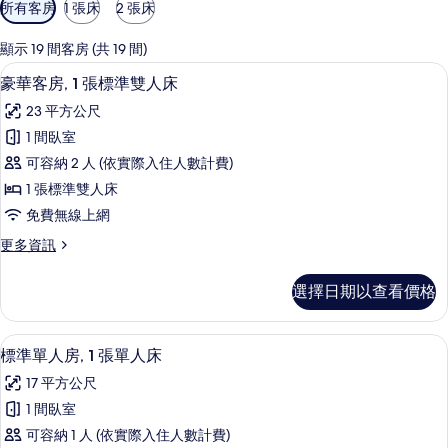
可
所有客房
1 張床
2 張床
用
的
顯示 19 間客房 (共 19 間)
客
豪華客房, 1 張標準雙人床 | 埃及棉
顯
5
豪華客房, 1 張標準雙人床
房
示
篩
23 平方公尺
豪
選
1 間臥室
華
條
可容納 2 人 (依實際入住人數計費)
客
件
1 張標準雙人床
房,
免費無線上網
1
更
更多資訊
張
多
標
豪
選擇日期以查看價格
華
準
客
雙
房,
標準單人房, 1 張單人床 | 埃及棉床
顯
5
1
人
標準單人房, 1 張單人床
示
張
床
17 平方公尺
標
標
的
準
1 間臥室
準
雙
所
可容納 1 人 (依實際入住人數計費)
人