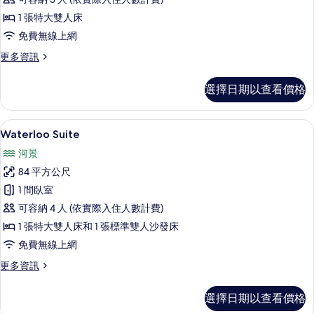
的
1 張特大雙人床
所
免費無線上網
有
相
更
更多資訊
多
片
Royal
選擇日期以查看價格
Horseguards
Suite
的
Waterloo Suite | 埃及棉床單、
顯
8
詳
Waterloo Suite
示
情
河景
Waterloo
84 平方公尺
Suite
1 間臥室
的
可容納 4 人 (依實際入住人數計費)
所
1 張特大雙人床和 1 張標準雙人沙發床
有
免費無線上網
相
更
更多資訊
片
多
Waterloo
選擇日期以查看價格
Suite