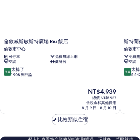
1
人
張
床
和
沙
1
發
張
沙
床
發
倫
斯
的
倫敦威斯敏斯特廣場 Riu 飯店
斯特蘭
床
敦
特
倫敦市中心
倫敦市
所
的
威
蘭
詳
可停車
免費無線上網
免費無
有
斯
德
情
空調
健身房
空調
敏
皇
相
斯
宮
9.0
9.0
太棒了
太棒
9.0
9.0
片
特
飯
分，
分，
1,908 則評論
5,5
廣
店
滿
滿
場
倫
分
分
現
NT$4,939
Riu
敦
10
10
在
飯
市
分，
分，
總價 NT$5,927
價
店
中
太
太
含稅金和其他費用
格
倫
8 月 9 日 - 8 月 10 日
心
棒
棒
為
敦
了，
了，
NT$4,939
市
比較類似住宿
1,908
5,542
中
則
則
心
評
評
論
論
登入以查看符合資格的折扣和禮遇。玩越多，獎勵就越