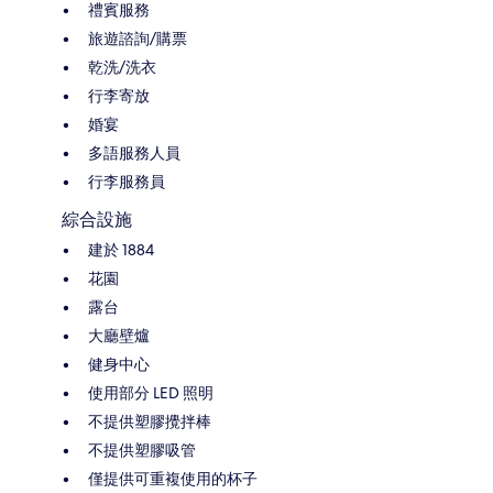
禮賓服務
旅遊諮詢/購票
乾洗/洗衣
行李寄放
婚宴
多語服務人員
行李服務員
綜合設施
建於 1884
花園
露台
大廳壁爐
健身中心
使用部分 LED 照明
不提供塑膠攪拌棒
不提供塑膠吸管
僅提供可重複使用的杯子