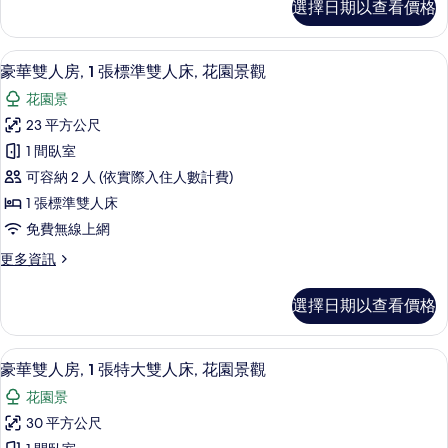
選擇日期以查看價格
政
大
雙
雙
人
豪華雙人房, 1 張標準雙人床, 花園景
顯
6
房,
人
豪華雙人房, 1 張標準雙人床, 花園景觀
示
1
床,
花園景
張
豪
河
特
23 平方公尺
華
大
景
1 間臥室
雙
雙
的
人
可容納 2 人 (依實際入住人數計費)
人
床,
所
1 張標準雙人床
河
房,
有
免費無線上網
景
1
的
相
更
更多資訊
張
詳
多
片
情
標
豪
選擇日期以查看價格
華
準
雙
雙
人
豪華雙人房, 1 張特大雙人床, 花園景
顯
6
房,
人
豪華雙人房, 1 張特大雙人床, 花園景觀
示
1
床,
花園景
張
豪
花
標
30 平方公尺
華
準