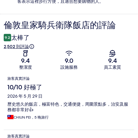
客表示這裡步行方便，且適合想要購物的人。
倫敦皇家騎兵衛隊飯店的評論
評
論
太棒了
9.2
2,502 則評論
9.4
9.0
9.4
整潔度
設施服務
員工素質
評
旅客真實評論
論
10/10 好極了
2026 年 5 月 29 日
歷史悠久的飯店，極富特色，交通便捷，周圍景點多，治安及服
務都非常好👍
CHIUN PEI，5 晚旅行
旅客真實評論