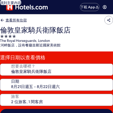
跳到主要內容
下載 App
查看所有住宿
倫敦皇家騎兵衛隊飯店
4.0
The Royal Horseguards, London
星
河畔飯店，設有餐廳並鄰近國家美術館
級
住
選擇日期以查看價格
宿
想要去哪裡？
日期
旅客