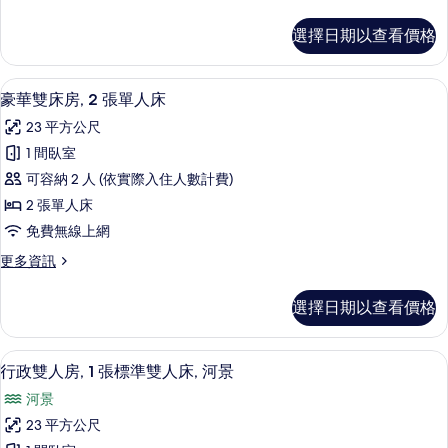
多
特
豪
選擇日期以查看價格
華
大
客
雙
房,
豪華雙床房, 2 張單人床 | 埃及棉床
顯
4
1
人
豪華雙床房, 2 張單人床
示
張
床
23 平方公尺
特
豪
的
大
1 間臥室
華
雙
所
可容納 2 人 (依實際入住人數計費)
人
雙
有
床
2 張單人床
床
的
相
免費無線上網
詳
房,
片
情
更
更多資訊
2
多
張
豪
選擇日期以查看價格
華
單
雙
人
床
行政雙人房, 1 張標準雙人床, 河景 
顯
7
房,
床
行政雙人房, 1 張標準雙人床, 河景
示
2
的
河景
張
行
所
單
23 平方公尺
政
人