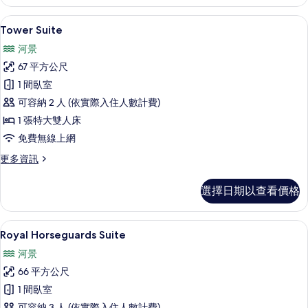
詳
相
Suite
情
的
片
Tower Suite | 起居區 | 49-吋智
顯
6
詳
Tower Suite
示
情
河景
Tower
67 平方公尺
Suite
1 間臥室
的
可容納 2 人 (依實際入住人數計費)
所
1 張特大雙人床
有
免費無線上網
相
更
更多資訊
片
多
Tower
選擇日期以查看價格
Suite
的
詳
Royal Horseguards Suite | 起
顯
6
情
Royal Horseguards Suite
示
河景
Royal
66 平方公尺
Horseguards
1 間臥室
Suite
可容納 3 人 (依實際入住人數計費)