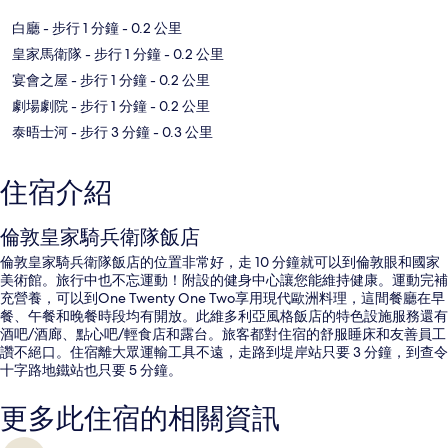
白廳
- 步行 1 分鐘
- 0.2 公里
皇家馬衛隊
- 步行 1 分鐘
- 0.2 公里
宴會之屋
- 步行 1 分鐘
- 0.2 公里
劇場劇院
- 步行 1 分鐘
- 0.2 公里
泰晤士河
- 步行 3 分鐘
- 0.3 公里
住宿介紹
倫敦皇家騎兵衛隊飯店
倫敦皇家騎兵衛隊飯店的位置非常好，走 10 分鐘就可以到倫敦眼和國家
美術館。旅行中也不忘運動！附設的健身中心讓您能維持健康。運動完補
充營養，可以到One Twenty One Two享用現代歐洲料理，這間餐廳在早
餐、午餐和晚餐時段均有開放。此維多利亞風格飯店的特色設施服務還有
酒吧/酒廊、點心吧/輕食店和露台。旅客都對住宿的舒服睡床和友善員工
讚不絕口。住宿離大眾運輸工具不遠，走路到堤岸站只要 3 分鐘，到查令
十字路地鐵站也只要 5 分鐘。
更多此住宿的相關資訊