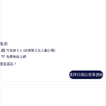
床,
的
無
所
障
礙
有
的
相
詳
情
片
客房
可容納 3 人 (依實際入住人數計費)
免費無線上網
更
更多資訊
多
客
選擇日期以查看價格
房
的
詳
情