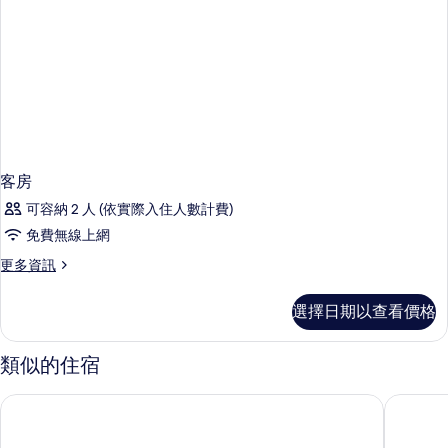
客房
可容納 2 人 (依實際入住人數計費)
免費無線上網
更
更多資訊
多
客
選擇日期以查看價格
房
的
詳
類似的住宿
情
新加坡烏節路希爾頓飯店
新加坡烏