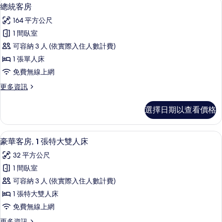
顯
有
7
(Walk-
總統客房
示
In
相
164 平方公尺
Shower)
總
片
的
1 間臥室
統
詳
可容納 3 人 (依實際入住人數計費)
情
客
1 張單人床
房
免費無線上網
的
更
更多資訊
所
多
有
總
選擇日期以查看價格
統
相
客
片
房
高級寢具、羽絨被、迷你吧、客房內保
顯
6
的
豪華客房, 1 張特大雙人床
示
詳
32 平方公尺
情
豪
1 間臥室
華
可容納 3 人 (依實際入住人數計費)
客
1 張特大雙人床
房,
免費無線上網
1
更
更多資訊