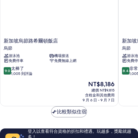
新
新
新加坡烏節路希爾頓飯店
新加坡
加
加
烏節
烏節
坡
坡
游泳池
機場接送
游泳池
烏
烏
免費停車
免費無線上網
免費停
節
節
路
飯
9.0
8.4
太棒了
非常
9.0
8.4
希
店
分，
分，
1,005 則評論
1,0
爾
烏
滿
滿
現
NT$8,186
頓
節
分
分
在
飯
10
10
總價 NT$9,815
價
店
含稅金和其他費用
分，
分，
格
9 月 6 日 - 9 月 7 日
烏
太
非
為
節
棒
常
NT$8,186
比較類似住宿
了，
好，
1,005
1,005
則
則
評
評
登入以查看符合資格的折扣和禮遇。玩越多，獎勵就越
論
論
多！