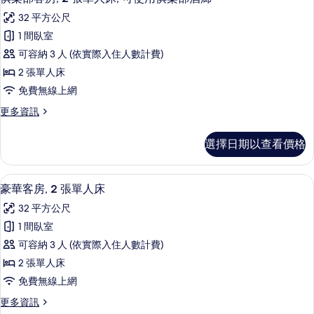
示
室,
樂
32 平方公尺
可
俱
部
使
1 間臥室
樂
用
酒
可容納 3 人 (依實際入住人數計費)
俱
部
廊
樂
2 張單人床
客
部
的
免費無線上網
酒
房,
所
廊
更
更多資訊
2
的
多
有
張
詳
俱
相
選擇日期以查看價格
情
樂
單
片
部
人
客
高級寢具、羽絨被、迷你吧、客房內保
顯
6
房,
床,
豪華客房, 2 張單人床
示
2
可
32 平方公尺
張
豪
使
單
1 間臥室
華
人
用
可容納 3 人 (依實際入住人數計費)
床,
客
俱
可
2 張單人床
房,
使
樂
免費無線上網
用
2
部
俱
更
更多資訊
張
樂
多