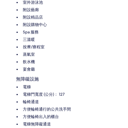
室外游泳池
附設藝廊
附設精品店
附設購物中心
Spa 服務
三溫暖
按摩/療程室
蒸氣室
飲水機
宴會廳
無障礙設施
電梯
電梯門寬度 (公分)： 127
輪椅通道
方便輪椅通行的公共洗手間
方便輪椅出入的櫃台
電梯無障礙通道