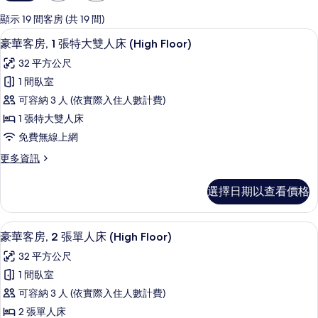
用
的
顯示 19 間客房 (共 19 間)
客
高級寢具、羽絨被、迷你吧、客房內保
顯
7
豪華客房, 1 張特大雙人床 (High Floor)
房
示
篩
32 平方公尺
豪
選
1 間臥室
華
條
可容納 3 人 (依實際入住人數計費)
客
件
1 張特大雙人床
房,
免費無線上網
1
更
更多資訊
張
多
特
豪
選擇日期以查看價格
華
大
客
雙
房,
客房設施服務
顯
7
1
人
豪華客房, 2 張單人床 (High Floor)
示
張
床
32 平方公尺
特
豪
(High
大
1 間臥室
華
雙
Floor)
可容納 3 人 (依實際入住人數計費)
人
客
的
床
2 張單人床