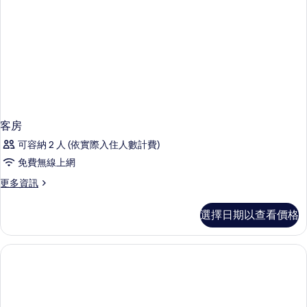
客房
可容納 2 人 (依實際入住人數計費)
免費無線上網
更
更多資訊
多
客
選擇日期以查看價格
房
的
詳
情