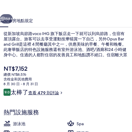
voco
一個
下一個
IHG
158+
簡介
客房
地點
規定
旗
從新加坡烏節路voco IHG 旗下飯店走一下就可以到烏節路，住宿有
下
屋頂露台。旅客可以去享受運動按摩犒賞一下自己，另外Opus Bar
飯
and Grill是這裡 4 間餐廳其中之一，供應美味的早餐、午餐和晚餐。
此奢華飯店的特色設施服務還有室外游泳池、酒吧/酒廊和24 小時健
店
身中心。住過的人都對住宿的友善員工和地點讚不絕口。住宿離大眾
運輸工具不遠，走路到烏節站只需要 7 分鐘，到烏節林蔭道站也只要
的
11 分鐘。
目
NT$7,152
相
前
總價 NT$8,576
的
含稅金和其他費用
片
外觀
價
8 月 30 日 - 8 月 31 日
格
集
評
太棒了
9.0
查看 479 則評論
是
9.0 分，滿分 10 分，
論
NT$7,152
熱門設施服務
游泳池
Spa