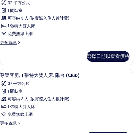
床,
32 平方公尺
特
俱
無
大
1 間臥室
樂
雙
障
可容納 3 人 (依實際入住人數計費)
人
部
礙
床,
1 張特大雙人床
客
無
的
免費無線上網
障
房,
所
礙
更
更多資訊
1
的
多
有
張
詳
俱
相
選擇日期以查看價格
情
樂
特
片
部
大
客
尊榮客房, 1 張特大雙人床, 陽台 (Cl
顯
13
房,
雙
尊榮客房, 1 張特大雙人床, 陽台 (Club)
示
1
人
37 平方公尺
張
尊
床,
特
1 間臥室
榮
大
可
可容納 3 人 (依實際入住人數計費)
雙
客
使
人
1 張特大雙人床
房,
床,
用
免費無線上網
可
1
俱
使
更
更多資訊
張
用
多
樂
俱