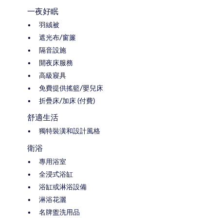
一夜好眠
羽絨被
遮光布/窗簾
隔音設施
開夜床服務
高級寢具
免費提供搖籃/嬰兒床
折疊床/加床 (付費)
舒適生活
獨特裝潢和設計風格
衛浴
專用浴室
全浸式浴缸
浴缸或淋浴設備
淋浴花灑
名牌盥洗用品