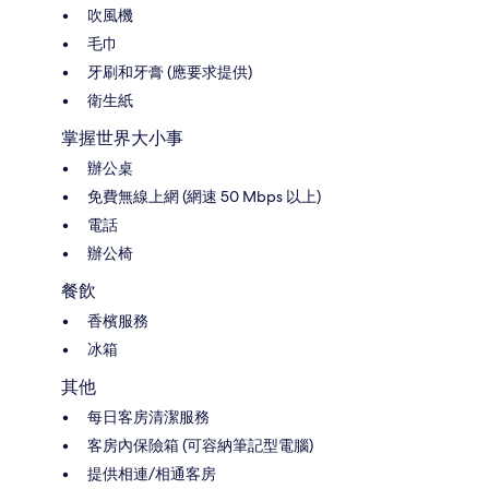
吹風機
毛巾
牙刷和牙膏 (應要求提供)
衛生紙
掌握世界大小事
辦公桌
免費無線上網 (網速 50 Mbps 以上)
電話
辦公椅
餐飲
香檳服務
冰箱
其他
每日客房清潔服務
客房內保險箱 (可容納筆記型電腦)
提供相連/相通客房