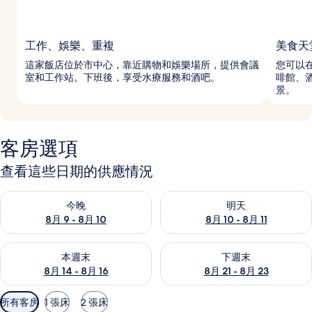
工作、娛樂、重複
美食天
這家飯店位於市中心，靠近購物和娛樂場所，提供會議
您可以在
室和工作站。下班後，享受水療服務和酒吧。
啡館、
景。
客房選項
查看這些日期的供應情況
查看今晚 (8月 9 - 8月 10) 的供應情況
查看明天 (8月 10 - 8月 11) 
今晚
明天
8月 9 - 8月 10
8月 10 - 8月 11
查看本週末 (8月 14 - 8月 16) 的供應情況
查看下週末 (8月 21 - 8月 23
本週末
下週末
8月 14 - 8月 16
8月 21 - 8月 23
可
所有客房
1 張床
2 張床