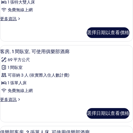
發
1
1 張特大雙人床
房,
張
床
免費無線上網
沙
1
的
發
更
更多資訊
張
床
所
多
特
的
豪
有
選擇日期以查看價格
詳
華
大
相
情
客
雙
房,
片
高級寢具、羽絨被、迷你吧、客房內保
顯
7
1
人
客房, 1 間臥室, 可使用俱樂部酒廊
示
張
床
69 平方公尺
特
客
(Walk-
大
1 間臥室
房,
雙
In
可容納 3 人 (依實際入住人數計費)
人
1
Shower)
床
1 張單人床
間
的
(Walk-
免費無線上網
In
臥
所
Shower)
更
更多資訊
室,
有
的
多
可
詳
客
相
選擇日期以查看價格
情
房,
使
片
1
用
間
俱樂部客房, 2 張單人床, 可使用俱樂
顯
8
臥
俱
俱樂部客房, 2 張單人床, 可使用俱樂部酒廊