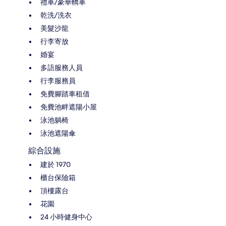
禮車/豪華轎車
乾洗/洗衣
美髮沙龍
行李寄放
婚宴
多語服務人員
行李服務員
免費腳踏車租借
免費池畔遮陽小屋
泳池躺椅
泳池遮陽傘
綜合設施
建於 1970
櫃台保險箱
頂樓露台
花園
24 小時健身中心