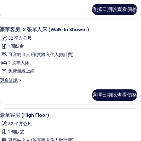
酒
單
部
豪
廊
選擇日期以查看價格
酒
華
人
廊
的
客
床
的
房,
所
豪華客房, 2 張單人床 (Walk-In S
顯
詳
6
2
的
豪華客房, 2 張單人床 (Walk-In Shower)
有
情
示
張
所
32 平方公尺
單
相
豪
有
人
1 間臥室
片
華
床
相
可容納 3 人 (依實際入住人數計費)
的
客
片
詳
2 張單人床
房,
情
免費無線上網
2
更
更多資訊
張
多
單
豪
選擇日期以查看價格
華
人
客
床
房,
高級寢具、羽絨被、迷你吧、客房內保
顯
7
2
(Walk-
豪華客房 (High Floor)
示
張
In
32 平方公尺
單
豪
Shower)
人
1 間臥室
華
的
床
可容納 2 人 (依實際入住人數計費)