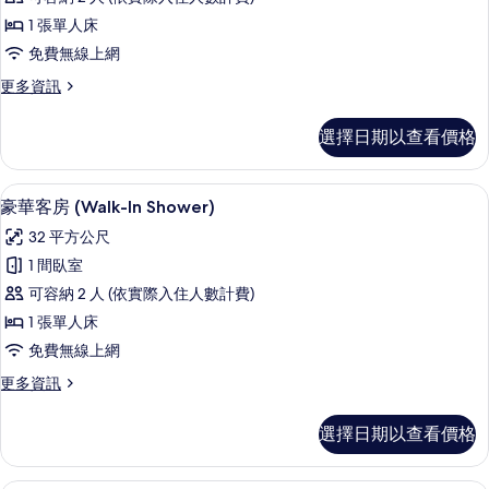
(Walk-
客
所
In
1 張單人床
房
有
Shower)
免費無線上網
的
(High
相
詳
更
更多資訊
Floor)
片
情
多
的
豪
選擇日期以查看價格
華
所
客
有
房
高級寢具、羽絨被、迷你吧、客房內保
顯
相
6
(High
豪華客房 (Walk-In Shower)
示
Floor)
片
32 平方公尺
的
豪
詳
1 間臥室
華
情
可容納 2 人 (依實際入住人數計費)
客
1 張單人床
房
免費無線上網
(Walk-
更
更多資訊
In
多
Shower)
豪
選擇日期以查看價格
的
華
客
所
房
總統客房 | 高級寢具、羽絨被、迷你