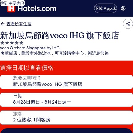
跳到主要內容
下載 App
查看所有住宿
新加坡烏節路voco IHG 旗下飯店
5.0
voco Orchard Singapore by IHG
星
奢華飯店，附設室外游泳池，可直達購物中心，鄰近烏節路
級
住
選擇日期以查看價格
宿
想要去哪裡？
日期
旅客