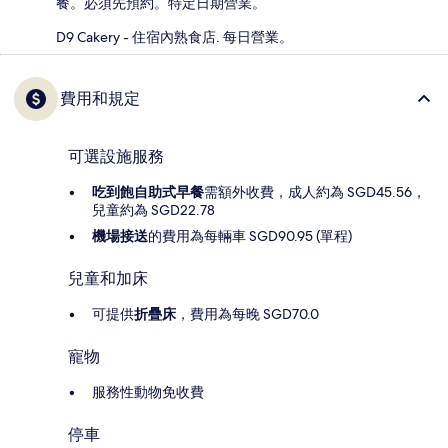
餐。必須先預約。特定日期營業。
D9 Cakery - 住宿內熟食店. 每日營業。
費用和規定
可選設施服務
吃到飽自助式早餐
需額外收費，成人約為 SGD45.56，
兒童約為 SGD22.78
機場接送
的費用為每輛車 SGD90.95 (單程)
兒童和加床
可提供
折疊床
，費用為每晚 SGD70.0
寵物
服務性動物免收費
停車