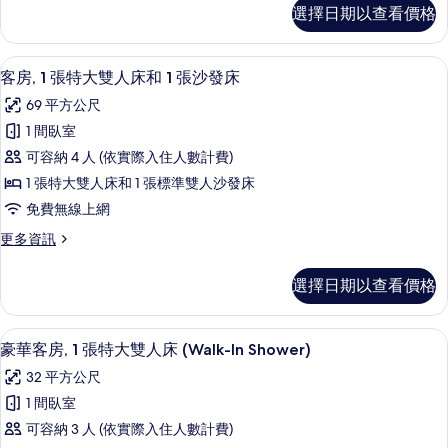
特
尊
部
選擇日期以查看價格
樂
榮
大
部
酒
客
雙
酒
房,
廊
客房, 1 張特大雙人床和 1 張沙發床 
顯
廊
7
1
人
客房, 1 張特大雙人床和 1 張沙發床
的
的
示
張
床,
69 平方公尺
詳
特
所
客
情
陽
大
1 間臥室
有
房,
雙
台
可容納 4 人 (依實際入住人數計費)
人
相
1
(Club)
床,
1 張特大雙人床和 1 張標準雙人沙發床
張
片
陽
的
免費無線上網
台
特
所
(Club)
更
更多資訊
大
的
有
多
雙
詳
客
相
選擇日期以查看價格
情
房,
人
片
1
床
張
高級寢具、羽絨被、迷你吧、客房內保
顯
5
特
和
豪華客房, 1 張特大雙人床 (Walk-In Shower)
示
大
1
32 平方公尺
雙
豪
張
人
1 間臥室
華
床
沙
可容納 3 人 (依實際入住人數計費)
和
客