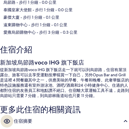
烏節路
- 步行 1 分鐘
- 0.0 公里
泰國皇家大使館
- 步行 1 分鐘
- 0.0 公里
豪傑大廈
- 步行 1 分鐘
- 0.1 公里
遠東購物中心
- 步行 1 分鐘
- 0.1 公里
愛雍烏節購物中心
- 步行 3 分鐘
- 0.3 公里
住宿介紹
新加坡烏節路voco IHG 旗下飯店
從新加坡烏節路voco IHG 旗下飯店走一下就可以到烏節路，住宿有屋頂
露台。旅客可以去享受運動按摩犒賞一下自己，另外Opus Bar and Grill
是這裡 4 間餐廳其中之一，供應美味的早餐、午餐和晚餐。此奢華飯店的
特色設施服務還有室外游泳池、酒吧/酒廊和24 小時健身中心。住過的人
都對住宿的友善員工和地點讚不絕口。住宿離大眾運輸工具不遠，走路到
烏節站只需要 7 分鐘，到烏節林蔭道站也只要 11 分鐘。
更多此住宿的相關資訊
住宿摘要