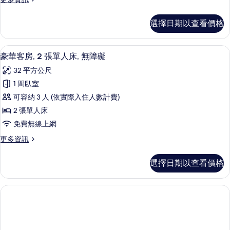
張
多
特
豪
選擇日期以查看價格
華
大
客
雙
房,
高級寢具、羽絨被、迷你吧、客房內保
顯
6
1
人
豪華客房, 2 張單人床, 無障礙
示
張
床
32 平方公尺
特
豪
的
大
1 間臥室
華
雙
所
可容納 3 人 (依實際入住人數計費)
人
客
有
床
2 張單人床
房,
的
相
免費無線上網
詳
2
片
情
更
更多資訊
張
多
單
豪
選擇日期以查看價格
華
人
客
床,
房,
2
無
張
障
單
礙
人