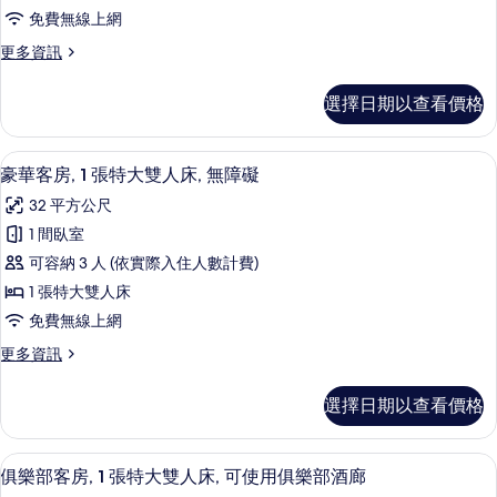
房,
所
(High
免費無線上網
Floor)
2
有
的
更
更多資訊
張
相
詳
多
單
情
豪
片
選擇日期以查看價格
華
人
客
床
房,
高級寢具、羽絨被、迷你吧、客房內保
顯
7
2
(High
豪華客房, 1 張特大雙人床, 無障礙
示
張
Floor)
32 平方公尺
單
豪
的
人
1 間臥室
華
床
所
可容納 3 人 (依實際入住人數計費)
(High
客
有
Floor)
1 張特大雙人床
房,
相
的
免費無線上網
詳
1
片
情
更
更多資訊
張
多
特
豪
選擇日期以查看價格
華
大
客
雙
房,
俱樂部客房, 1 張特大雙人床, 可使用
顯
8
1
人
俱樂部客房, 1 張特大雙人床, 可使用俱樂部酒廊
示
張