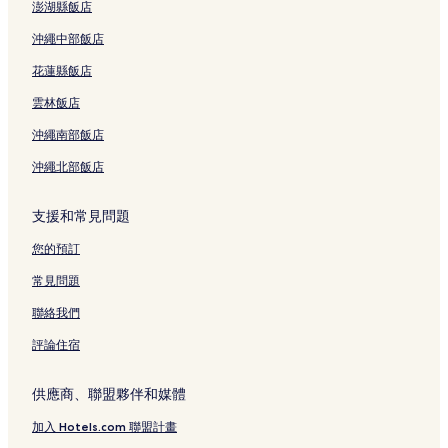
6
澎湖縣飯店
的
連
沖繩中部飯店
結
花蓮縣飯店
雲林飯店
沖繩南部飯店
沖繩北部飯店
支援和常見問題
您的預訂
常見問題
聯絡我們
評論住宿
供應商、聯盟夥伴和媒體
加入 Hotels.com 聯盟計畫