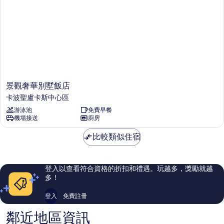
景
景觀奢華別墅飯店
觀
卡波聖盧卡斯中心區
奢
游泳池
免費早餐
華
機場接送
廚房
別
墅
比較類似住宿
飯
店
卡
波
登入以查看符合資格的折扣和禮遇。玩越多，獎勵就越
聖
多！
盧
卡
登入
免費註冊
斯
中
鄰近地區資訊
心