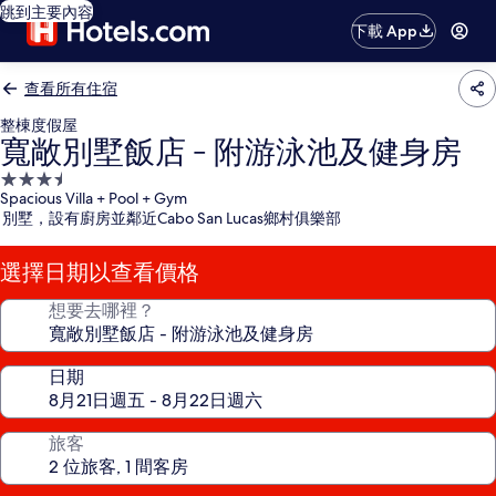
跳到主要內容
下載 App
查看所有住宿
整棟度假屋
寬敞別墅飯店 - 附游泳池及健身房
3.5
Spacious Villa + Pool + Gym
星
別墅，設有廚房並鄰近Cabo San Lucas鄉村俱樂部
級
住
選擇日期以查看價格
宿
想要去哪裡？
日期
旅客