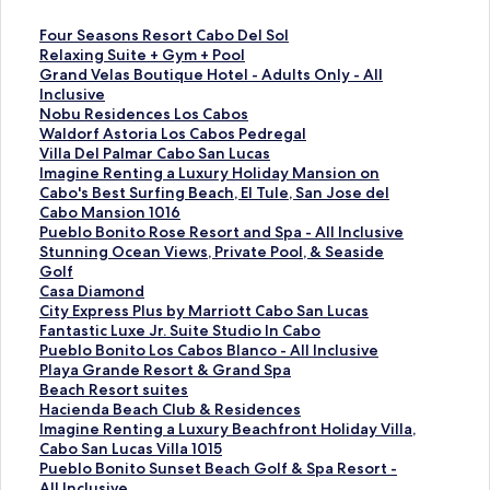
F
Four Seasons Resort Cabo Del Sol
o
R
Relaxing Suite + Gym + Pool
u
e
G
Grand Velas Boutique Hotel - Adults Only - All
r
l
r
Inclusive
S
a
a
N
Nobu Residences Los Cabos
e
x
n
o
W
Waldorf Astoria Los Cabos Pedregal
a
i
d
b
a
V
Villa Del Palmar Cabo San Lucas
s
n
V
u
l
i
I
Imagine Renting a Luxury Holiday Mansion on
o
g
e
R
d
l
m
Cabo's Best Surfing Beach, El Tule, San Jose del
n
S
l
e
o
l
a
Cabo Mansion 1016
s
u
a
s
r
a
g
P
Pueblo Bonito Rose Resort and Spa - All Inclusive
R
i
s
i
f
D
i
u
S
Stunning Ocean Views, Private Pool, & Seaside
e
t
B
d
A
e
n
e
t
Golf
s
e
o
e
s
l
e
b
u
C
Casa Diamond
o
+
u
n
t
P
R
l
n
a
C
City Express Plus by Marriott Cabo San Lucas
r
G
t
c
o
a
e
o
n
s
i
F
Fantastic Luxe Jr. Suite Studio In Cabo
t
y
i
e
r
l
n
B
i
a
t
a
P
Pueblo Bonito Los Cabos Blanco - All Inclusive
C
m
q
s
i
m
t
o
n
D
y
n
u
P
Playa Grande Resort & Grand Spa
a
+
u
L
a
a
i
n
g
i
E
t
e
l
B
Beach Resort suites
b
P
e
o
L
r
n
i
O
a
x
a
b
a
e
H
Hacienda Beach Club & Residences
o
o
H
s
o
C
g
t
c
m
p
s
l
y
a
a
I
Imagine Renting a Luxury Beachfront Holiday Villa,
D
o
o
C
s
a
a
o
e
o
r
t
o
a
c
c
m
Cabo San Lucas Villa 1015
e
l
t
a
C
b
L
R
a
n
e
i
B
G
h
i
a
P
Pueblo Bonito Sunset Beach Golf & Spa Resort -
l
的
e
b
a
o
u
o
n
d
s
c
o
r
R
e
g
u
All Inclusive