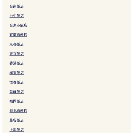
的
s
v
e
a
連
l
結
n
&
s
a
&
o
n
r
台南飯店
連
B
e
G
s
結
u
t
S
-
n
S
s
L
i
結
e
的
o
的
s
H
p
A
L
p
-
u
v
台中飯店
s
連
l
連
i
o
a
l
u
a
A
c
a
台東市飯店
t
結
f
結
v
l
R
l
c
C
d
a
t
S
的
e
i
e
I
a
a
u
s
e
宜蘭市飯店
u
連
的
d
s
n
s
b
l
的
O
r
結
連
a
o
c
M
o
t
連
u
京都飯店
f
結
y
r
l
X
S
s
結
t
i
V
t
u
的
a
O
d
東京飯店
n
i
-
s
連
n
n
o
香港飯店
g
l
A
i
結
L
l
o
B
l
l
v
u
y
r
羅東飯店
e
a
l
e
c
-
S
a
,
I
的
a
A
p
恆春飯店
c
C
n
連
s
l
a
h
a
c
結
的
l
c
首爾飯店
,
b
l
連
-
e
E
o
u
結
I
的
福岡飯店
l
S
s
n
連
新北市飯店
T
a
i
c
結
u
n
v
l
曼谷飯店
l
L
e
u
e
u
的
s
上海飯店