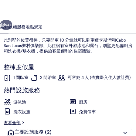
店
-
一個
下一個
附
54+
簡介
設施服務
地點
規定
游
此別墅的位置很棒，只要開車 10 分鐘就可以到聖盧卡斯灣和Cabo
泳
San Lucas鄉村俱樂部。此住宿有室外游泳池和露台，別墅更配備廚房
池
和洗衣機/烘衣機，提供旅客最便利的住宿體驗。
及
整棟度假屋
健
1 間臥室
2 間浴室
可容納 4 人 (依實際入住人數計費)
身
熱門設施服務
房
室外游泳池
的
游泳池
廚房
相
洗衣設施
免費停車
片
查看全部
集
主要設施服務
(2)