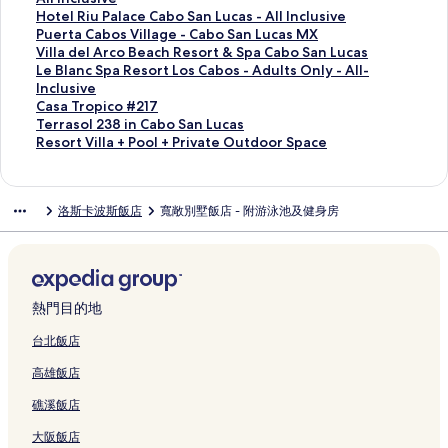
S
連
l
o
b
S
x
s
V
的
s
L
n
a
e
n
i
e
H
Hotel Riu Palace Cabo San Lucas - All Inclusive
o
結
-
s
o
a
u
e
i
連
P
u
i
n
s
d
n
b
o
P
Puerta Cabos Village - Cabo San Lucas MX
l
A
的
s
n
r
R
e
結
l
x
t
d
o
a
e
l
t
u
V
Villa del Arco Beach Resort & Spa Cabo San Lucas
的
d
連
P
L
y
e
w
u
e
o
e
r
B
R
o
e
e
i
L
Le Blanc Spa Resort Los Cabos - Adults Only - All-
連
u
結
e
u
H
s
s
s
J
L
R
t
e
e
B
l
r
l
e
Inclusive
結
l
d
c
o
o
,
b
r
o
e
s
a
n
o
R
t
l
B
C
Casa Tropico #217
t
r
a
l
r
P
y
.
s
s
u
c
t
n
i
a
a
l
a
T
Terrasol 238 in Cabo San Lucas
s
e
s
i
t
r
M
S
C
o
i
h
i
i
u
C
d
a
s
e
R
Resort Villa + Pool + Private Outdoor Space
O
g
的
d
a
i
a
u
a
r
t
C
n
t
P
a
e
n
a
r
e
n
a
連
a
n
v
r
i
b
t
e
l
g
o
a
b
l
c
T
r
s
l
l
結
y
d
a
r
t
o
&
s
u
a
S
l
o
A
S
r
a
o
洛斯卡波斯飯店
寬敞別墅飯店 - 附游泳池及健身房
y
的
M
S
t
i
e
s
G
的
b
L
u
a
s
r
p
o
s
r
-
連
a
p
e
o
S
B
r
連
&
u
n
c
V
c
a
p
o
t
A
結
n
a
P
t
t
l
a
結
R
x
s
e
i
o
R
i
l
V
l
s
-
o
t
u
a
n
e
u
e
C
l
B
e
c
2
i
l
i
A
o
C
d
n
d
s
r
t
a
l
e
s
o
3
l
I
o
l
l
a
i
c
S
i
y
B
b
a
a
o
#
8
l
熱門目的地
n
n
l
,
b
o
o
p
d
B
e
o
g
c
r
2
i
a
c
o
I
&
o
I
-
a
e
e
a
S
e
h
t
1
n
+
台北飯店
l
n
n
S
S
n
A
的
n
a
c
a
-
R
L
7
C
P
高雄飯店
u
C
c
e
a
C
l
連
c
c
h
n
C
e
o
的
a
o
s
a
l
a
n
a
l
結
e
h
G
L
a
s
s
連
b
o
礁溪飯店
i
b
u
s
L
b
I
s
f
o
u
b
o
C
結
o
l
v
o
s
i
u
o
n
的
r
l
c
o
r
a
S
+
大阪飯店
e
'
i
d
c
的
c
連
o
f
a
S
t
b
a
P