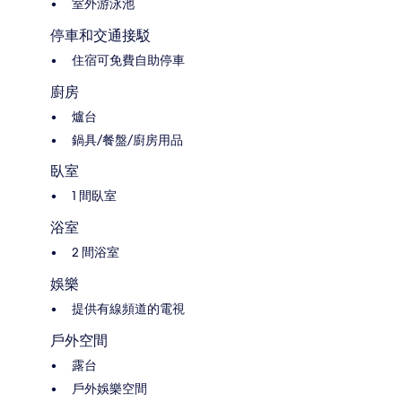
室外游泳池
停車和交通接駁
住宿可免費自助停車
廚房
爐台
鍋具/餐盤/廚房用品
臥室
1 間臥室
浴室
2 間浴室
娛樂
提供有線頻道的電視
戶外空間
露台
戶外娛樂空間