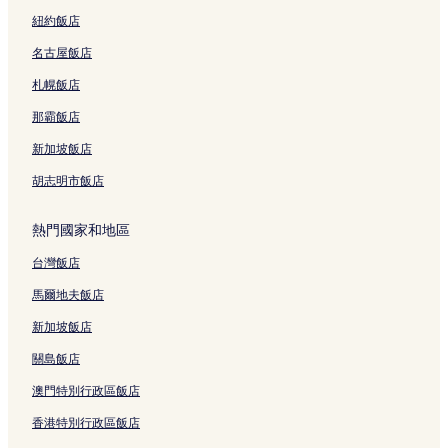
,
c
連
i
S
a
結
v
紐約飯店
a
s
e
名古屋飯店
n
V
的
J
i
連
札幌飯店
o
l
結
s
l
那霸飯店
e
a
d
1
新加坡飯店
e
0
l
1
胡志明市飯店
C
5
a
的
熱門國家和地區
b
連
o
結
台灣飯店
M
a
馬爾地夫飯店
n
s
新加坡飯店
i
關島飯店
o
n
澳門特別行政區飯店
1
0
香港特別行政區飯店
1