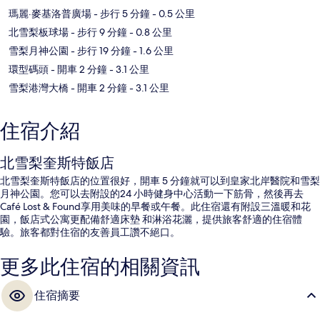
瑪麗·麥基洛普廣場
- 步行 5 分鐘
- 0.5 公里
北雪梨板球場
- 步行 9 分鐘
- 0.8 公里
雪梨月神公園
- 步行 19 分鐘
- 1.6 公里
環型碼頭
- 開車 2 分鐘
- 3.1 公里
雪梨港灣大橋
- 開車 2 分鐘
- 3.1 公里
住宿介紹
北雪梨奎斯特飯店
北雪梨奎斯特飯店的位置很好，開車 5 分鐘就可以到皇家北岸醫院和雪梨
月神公園。您可以去附設的24 小時健身中心活動一下筋骨，然後再去
Café Lost & Found享用美味的早餐或午餐。此住宿還有附設三溫暖和花
園，飯店式公寓更配備舒適床墊 和淋浴花灑，提供旅客舒適的住宿體
驗。旅客都對住宿的友善員工讚不絕口。
更多此住宿的相關資訊
住宿摘要