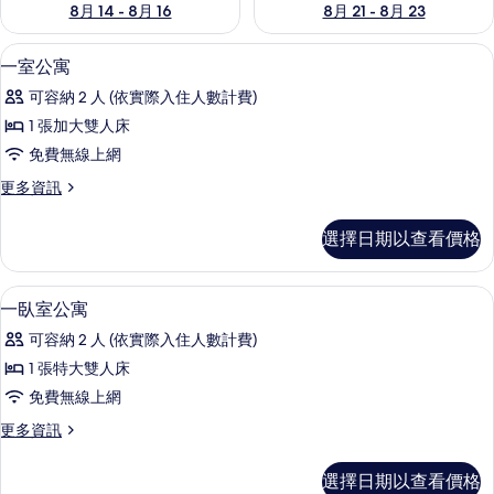
8月 14 - 8月 16
8月 21 - 8月 23
舒適加層、書桌、筆電工作空間、遮光
顯
2
一室公寓
示
可容納 2 人 (依實際入住人數計費)
一
1 張加大雙人床
室
免費無線上網
公
更
更多資訊
寓
多
的
一
選擇日期以查看價格
室
所
公
有
寓
舒適加層、書桌、筆電工作空間、遮光
顯
7
的
一臥室公寓
相
示
詳
片
可容納 2 人 (依實際入住人數計費)
情
一
1 張特大雙人床
臥
免費無線上網
室
更
更多資訊
公
多
寓
一
選擇日期以查看價格
臥