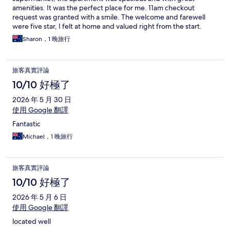
amenities. It was the perfect place for me. 11am checkout
request was granted with a smile. The welcome and farewell
were five star, I felt at home and valued right from the start.
Sharon，1 晚旅行
旅客真實評論
10/10 好極了
2026 年 5 月 30 日
使用 Google 翻譯
Fantastic
Michael，1 晚旅行
旅客真實評論
10/10 好極了
2026 年 5 月 6 日
使用 Google 翻譯
located well