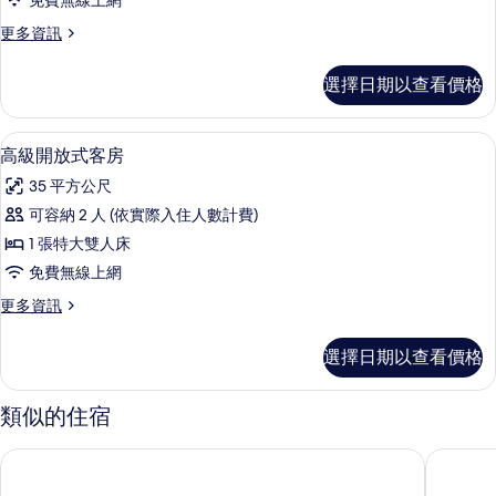
免費無線上網
放
更
更多資訊
式
多
客
行
選擇日期以查看價格
政
房
開
的
放
高級開放式客房 | 舒適加層、書桌、筆
顯
5
式
高級開放式客房
所
示
客
有
35 平方公尺
房
高
的
相
可容納 2 人 (依實際入住人數計費)
級
詳
片
1 張特大雙人床
情
開
免費無線上網
放
更
更多資訊
式
多
客
高
選擇日期以查看價格
級
房
開
的
放
類似的住宿
式
所
客
北雪梨美利通套房飯店
北雪梨 Cit
有
房
的
相