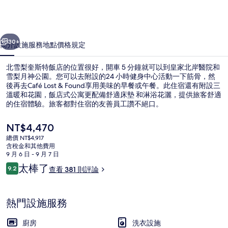
特
飯
一個
下一個
店
30+
簡介
設施服務
地點
價格
規定
的
北雪梨奎斯特飯店的位置很好，開車 5 分鐘就可以到皇家北岸醫院和
相
雪梨月神公園。您可以去附設的24 小時健身中心活動一下筋骨，然
後再去Café Lost & Found享用美味的早餐或午餐。此住宿還有附設三
片
溫暖和花園，飯店式公寓更配備舒適床墊 和淋浴花灑，提供旅客舒適
集
的住宿體驗。旅客都對住宿的友善員工讚不絕口。
目
NT$4,470
前
總價 NT$4,917
的
含稅金和其他費用
標準開放式客房, 1 張特大雙人床 | 
價
9 月 6 日 - 9 月 7 日
格
評
太棒了
9.2
查看 381 則評論
是
9.2 分，滿分 10 分，
論
NT$4,470
熱門設施服務
廚房
洗衣設施