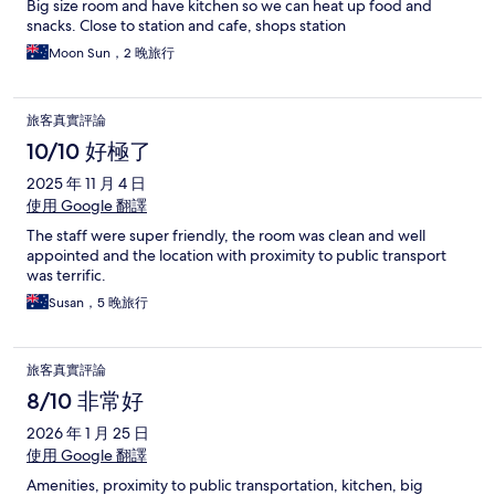
Big size room and have kitchen so we can heat up food and
snacks. Close to station and cafe, shops station
Moon Sun，2 晚旅行
旅客真實評論
10/10 好極了
2025 年 11 月 4 日
使用 Google 翻譯
The staff were super friendly, the room was clean and well
appointed and the location with proximity to public transport
was terrific.
Susan，5 晚旅行
旅客真實評論
8/10 非常好
2026 年 1 月 25 日
使用 Google 翻譯
Amenities, proximity to public transportation, kitchen, big