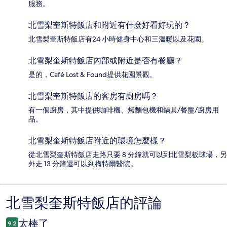
服務。
北雪梨奎斯特飯店和附近有什麼好看好玩的？
北雪梨奎斯特飯店有24 小時健身中心和三溫暖以及花園。
北雪梨奎斯特飯店內部或附近是否有餐廳？
是的，Café Lost & Found提供花園景觀。
北雪梨奎斯特飯店的客房有廚房嗎？
有一個廚房，其中提供咖啡機、烤麵包機和鍋具/餐盤/廚房用
品。
北雪梨奎斯特飯店附近的環境怎麼樣？
從北雪梨奎斯特飯店走路只要 8 分鐘就可以到北雪梨板球場，另
外走 13 分鐘還可以到梅特爾醫院。
北雪梨奎斯特飯店的評論
評
論
太棒了
9.2