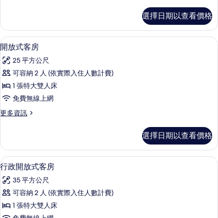
多
房,
標
選擇日期以查看價格
準
1
開
張
放
開放式客房 | 舒適加層、書桌、筆電工
顯
7
式
特
開放式客房
示
客
大
25 平方公尺
房,
開
雙
1
可容納 2 人 (依實際入住人數計費)
放
張
人
1 張特大雙人床
特
式
床
大
免費無線上網
客
雙
的
更
更多資訊
人
房
多
所
床
的
開
的
有
選擇日期以查看價格
放
詳
所
相
式
情
有
客
片
行政開放式客房 | 起居區 | 55-吋
顯
6
房
行政開放式客房
相
示
的
片
35 平方公尺
詳
行
情
可容納 2 人 (依實際入住人數計費)
政
1 張特大雙人床
開