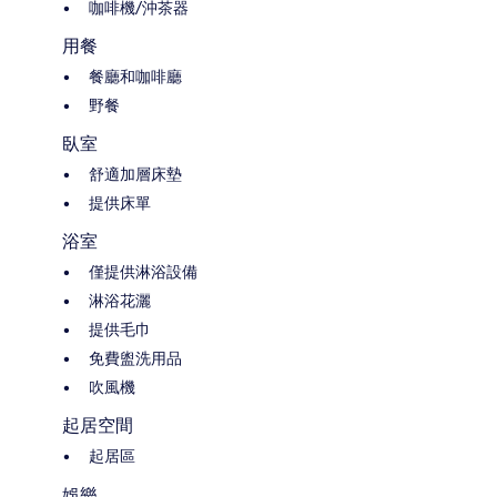
咖啡機/沖茶器
用餐
餐廳和咖啡廳
野餐
臥室
舒適加層床墊
提供床單
浴室
僅提供淋浴設備
淋浴花灑
提供毛巾
免費盥洗用品
吹風機
起居空間
起居區
娛樂