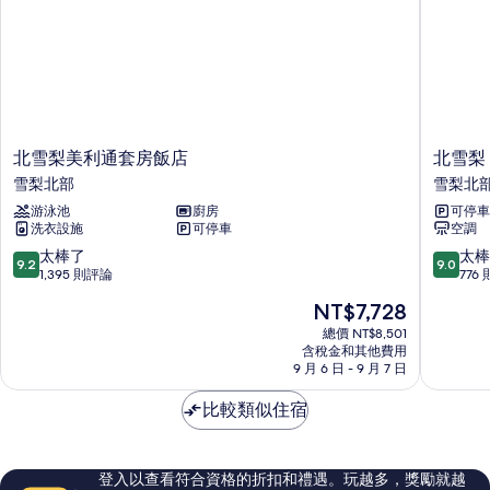
詳
片
情
北
北
北雪梨美利通套房飯店
北雪梨 C
雪
雪
雪梨北部
雪梨北
梨
梨
游泳池
廚房
可停車
美
Citadine
洗衣設施
可停車
空調
利
Walker
通
飯
9.2
9.0
太棒了
太棒
9.2
9.0
套
店
分，
分，
1,395 則評論
776
房
雪
滿
滿
現
NT$7,728
飯
梨
分
分
在
店
北
10
10
總價 NT$8,501
價
雪
含稅金和其他費用
部
分，
分，
格
9 月 6 日 - 9 月 7 日
梨
太
太
為
北
棒
棒
NT$7,728
比較類似住宿
部
了，
了，
1,395
776
則
則
評
評
登入以查看符合資格的折扣和禮遇。玩越多，獎勵就越