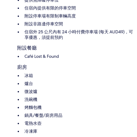
提供無障礙停車位
住宿內提供有限的停車空間
附設停車場有限制車輛高度
附設非路邊停車空間
住宿外 25 公尺內有 24 小時付費停車場 (每天 AUD49)，可
享優惠，須提前預約
附設餐廳
Café Lost & Found
廚房
冰箱
爐台
微波爐
洗碗機
烤麵包機
鍋具/餐盤/廚房用品
電熱水壺
冷凍庫