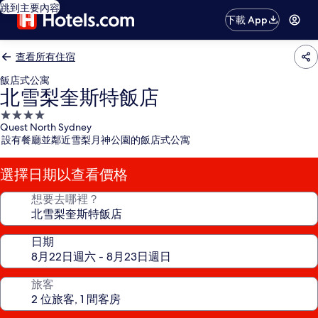
跳到主要內容
下載 App
查看所有住宿
飯店式公寓
北雪梨奎斯特飯店
4.0
Quest North Sydney
星
設有餐廳並鄰近雪梨月神公園的飯店式公寓
級
住
選擇日期以查看價格
宿
想要去哪裡？
日期
旅客