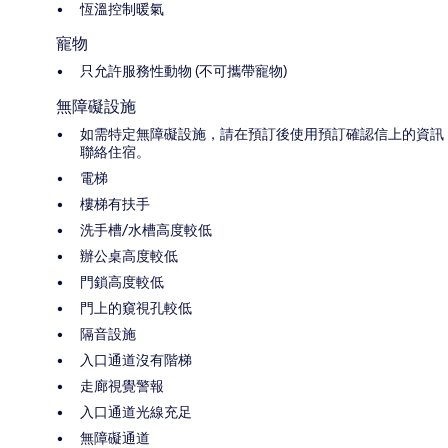
恆溫控制暖氣
寵物
只允許服務性動物 (不可攜帶寵物)
無障礙設施
如需特定無障礙設施，請在預訂後使用預訂確認信上的資訊
聯絡住宿。
電梯
樓梯有扶手
洗手槽/水槽高度較低
辦公桌高度較低
門鎖高度較低
門上的窺視孔較低
隔音設施
入口通道沒有階梯
走廊視覺警報
入口通道光線充足
無障礙通道