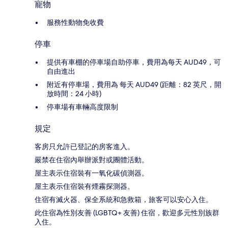
寵物
服務性動物免收費
停車
提供有車棚的停車場自助停車，費用為每天 AUD49，可
自由進出
附近有停車場，費用為 每天 AUD49 (距離：82 英尺，開
放時間：24 小時)
停車場有車輛高度限制
規定
客房只允許已登記的房客進入。
嚴禁在住宿內舉辦派對或團體活動。
屋主表示住宿裝有一氧化碳偵測器。
屋主表示住宿裝有煙霧探測器。
住宿有滅火器、保全系統和急救箱，旅客可以安心入住。
此住宿為性別友善 (LGBTQ+ 友善) 住宿，歡迎多元性別族群
入住。