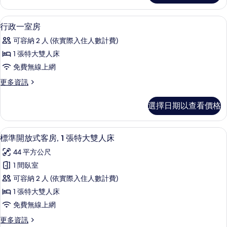
的
室
所
公
舒適加層、書桌、筆電工作空間、遮光
顯
4
寓
行政一室房
有
示
的
相
可容納 2 人 (依實際入住人數計費)
詳
行
情
片
1 張特大雙人床
政
免費無線上網
一
更
更多資訊
室
多
房
行
選擇日期以查看價格
政
的
一
所
室
標準開放式客房, 1 張特大雙人床 | 私
顯
7
房
標準開放式客房, 1 張特大雙人床
有
示
的
相
44 平方公尺
詳
標
情
片
1 間臥室
準
可容納 2 人 (依實際入住人數計費)
開
1 張特大雙人床
放
免費無線上網
式
更
更多資訊
客