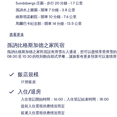
Sundsbergs 庄園
- 步行 20 分鐘
- 1.7 公里
地
孫訥水上樂園
- 開車 7 分鐘
- 3.8 公里
維斯塔諾劇院
- 開車 10 分鐘
- 7.6 公里
馬爾巴卡紀念館
- 開車 14 分鐘
- 13.5 公里
查看更多
孫訥比格斯加德之家民宿
孫訥比格斯加德之家民宿設有滑雪出入通道，您可以盡情享受滑雪的
08:00 至 10:30 的吃到飽自助式早餐，讓旅客有更多預算可以進情
飯店規模
17 間客房
入住/退房
入住登記開始時間：16:00；入住登記結束時間：18:00
提前入住需視供應情況而定
延遲入住需視供應情況而定