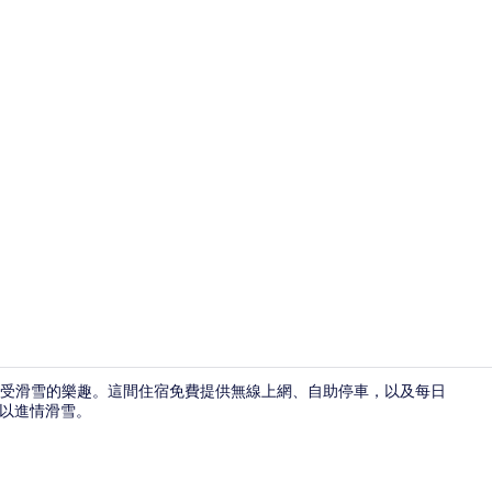
單人房 | 
受滑雪的樂趣。這間住宿免費提供無線上網、自助停車，以及每日
算可以進情滑雪。
走廊