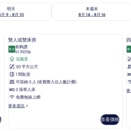
9 - 8月 10) 的供應情況
查看本週末 (8月 14 - 8月 16) 的供應情
明天
本週末
8月 9 - 8月 10
8月 14 - 8月 16
雙人或雙床房 | 免費無線上網、床單
顯
10
雙人或雙床房
四
示
有夠讚
8.6
8.
8.6 分，滿分 10 分
雙
(22
22 則評論
則
人
花園景
評
或
30 平方公尺
論)
雙
1 間臥室
床
可容納 3 人 (依實際入住人數計費)
房
2 張單人床
更
更
多
的
免費無線上網
四
所
更
更多資訊
人
多
房
有
雙
的
格
查看價格
相
人
詳
或
情
片