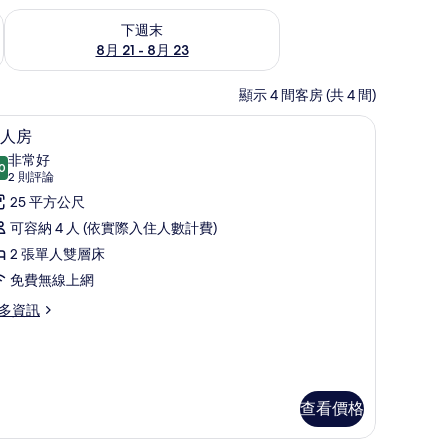
況
查看下週末 (8月 21 - 8月 23) 的供應情況
下週末
8月 21 - 8月 23
顯示 4 間客房 (共 4 間)
免費無線上網、床單
顯
10
人房
示
非常好
0
8.0 分，滿分 10 分
四
(2
2 則評論
則
人
25 平方公尺
評
房
可容納 4 人 (依實際入住人數計費)
論)
的
2 張單人雙層床
所
免費無線上網
有
多資訊
相
片
查看價格