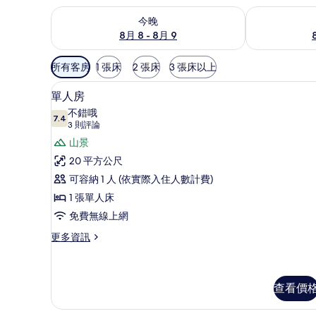
查看今晚 (8月 8 - 8月 9) 的供應情況
查看明天 (8月 
今晚
8月 8 - 8月 9
可
所有客房
1 張床
2 張床
3 張床以上
用
單人房 | 免費無線上網、床單
顯
的
9
單人房
示
客
不錯哦
7.4
房
7.4 分，滿分 10 分
單
(3
3 則評論
篩
則
人
山景
選
評
房
20 平方公尺
條
論)
的
可容納 1 人 (依實際入住人數計費)
件
所
1 張單人床
有
免費無線上網
相
更
更多資訊
多
片
單
人
房
查看價
的
詳