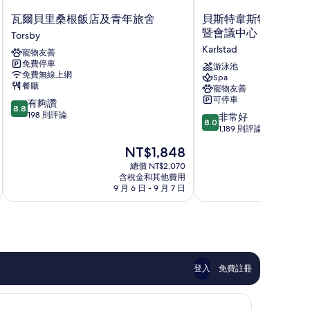
瓦
貝
瓦爾貝里桑根飯店及青年旅舍
貝斯特韋斯特古斯塔
爾
斯
暨會議中心
Torsby
貝
特
Karlstad
寵物友善
里
韋
免費停車
桑
斯
游泳池
免費無線上網
Spa
根
特
餐廳
寵物友善
飯
古
可停車
8.8
有夠讚
店
斯
8.8
分，
198 則評論
8.0
及
塔
非常好
8.0
滿
分，
青
夫
1,189 則評論
分
滿
年
弗
現
NT$1,848
10
分
旅
羅
在
分，
10
舍
總價 NT$2,070
汀
價
有
含稅金和其他費用
分，
Torsby
飯
格
9 月 6 日 - 9 月 7 日
8 月
夠
非
店
為
讚，
常
暨
NT$1,848
198
好，
會
則
1,189
議
評
則
中
論
評
心
論
Karlstad
登入
免費註冊