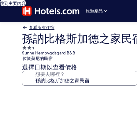
跳到主要內容
旅遊產品
查看所有住宿
孫訥比格斯加德之家民
2.5
Sunne Hembygdsgard B&B
星
位於蘇尼的民宿
級
選擇日期以查看價格
住
想要去哪裡？
宿
孫
訥
比
格
斯