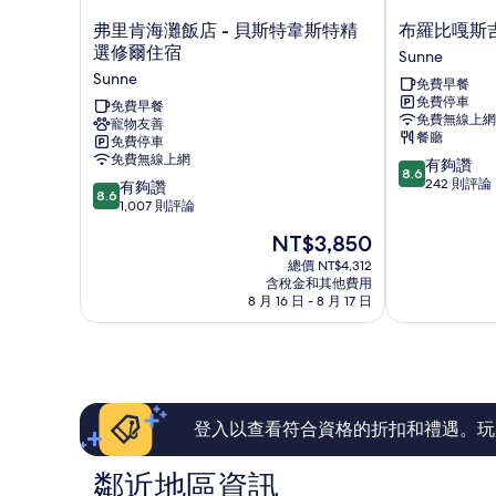
弗
布
弗里肯海灘飯店 - 貝斯特韋斯特精
布羅比嘎斯
里
羅
選修爾住宿
Sunne
肯
比
Sunne
免費早餐
海
嘎
免費停車
灘
免費早餐
斯
免費無線上網
寵物友善
飯
吉
餐廳
免費停車
店
瓦
免費無線上網
8.6
有夠讚
-
爾
8.6
分，
242 則評論
8.6
貝
有夠讚
嘉
8.6
滿
分，
斯
1,007 則評論
德
分
滿
特
飯
現
NT$3,850
10
分
韋
店
在
分，
10
斯
總價 NT$4,312
Sunne
價
有
含稅金和其他費用
分，
特
格
8 月 16 日 - 8 月 17 日
夠
有
精
為
讚，
夠
選
NT$3,850
242
讚，
修
則
1,007
爾
評
則
住
論
評
宿
論
Sunne
登入以查看符合資格的折扣和禮遇。玩
鄰近地區資訊