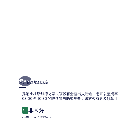
加
德
之
家
民
宿
的
相
片
集
45+
簡介
客房
地點
規定
孫訥比格斯加德之家民宿設有滑雪出入通道，您可以盡情享
08:00 至 10:30 的吃到飽自助式早餐，讓旅客有更多預
評
非常好
8.4
8.4 分，滿分 10 分，
論
查看 225 則評論