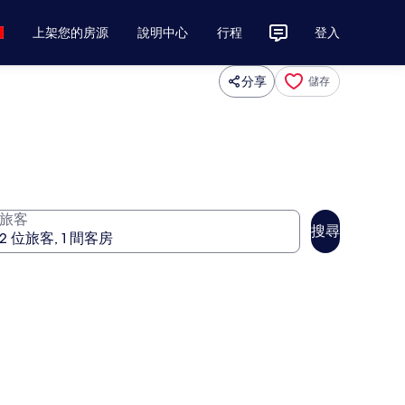
上架您的房源
說明中心
行程
登入
分享
儲存
旅客
搜尋