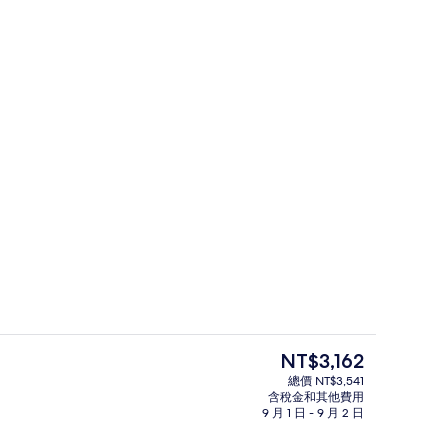
免費無線上網、床單
含每日吃到飽自助式早餐
目
NT$3,162
前
總價 NT$3,541
的
含稅金和其他費用
雙人或雙床房 | 免費無線上網、床單
價
9 月 1 日 - 9 月 2 日
格
是