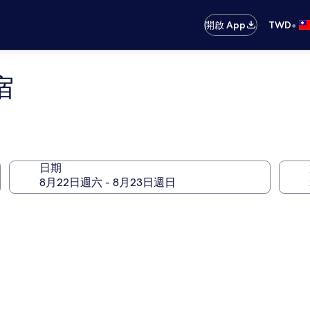
•
開啟 App
TWD
宿
日期