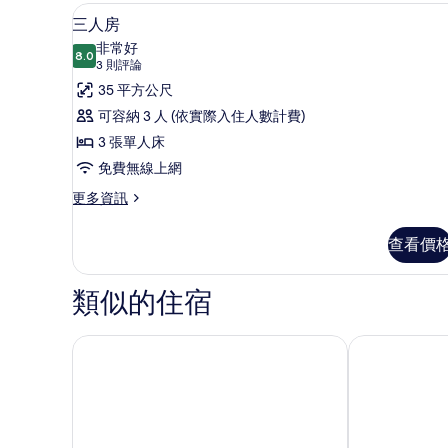
三人房 | 免費無線上網、床單
顯
情
10
三人房
示
非常好
8.0
8.0 分，滿分 10 分
三
(3
3 則評論
則
人
35 平方公尺
評
房
可容納 3 人 (依實際入住人數計費)
論)
的
3 張單人床
所
免費無線上網
有
更
更多資訊
多
相
三
查看價
片
人
房
的
類似的住宿
詳
情
弗里肯海灘飯店 - 貝斯特韋斯特精選修爾住宿
布羅比嘎斯吉