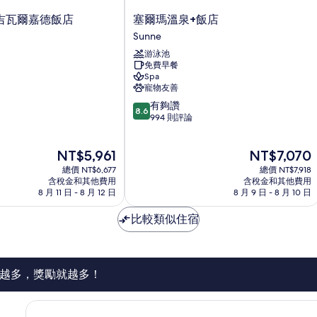
塞
吉瓦爾嘉德飯店
塞爾瑪溫泉+飯店
爾
Sunne
瑪
游泳池
溫
免費早餐
泉
Spa
+飯
寵物友善
店
8.6
有夠讚
Sunne
8.6
分，
994 則評論
滿
分
現
現
NT$5,961
NT$7,070
10
在
在
分，
總價 NT$6,677
總價 NT$7,918
價
價
有
含稅金和其他費用
含稅金和其他費用
格
格
8 月 11 日 - 8 月 12 日
8 月 9 日 - 8 月 10 日
夠
為
為
讚，
NT$5,961
NT$7,070
比較類似住宿
994
則
評
論
越多，獎勵就越多！