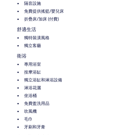
隔音設施
免費提供搖籃/嬰兒床
折疊床/加床 (付費)
舒適生活
獨特裝潢風格
獨立客廳
衛浴
專用浴室
按摩浴缸
獨立浴缸和淋浴設備
淋浴花灑
坐浴桶
免費盥洗用品
吹風機
毛巾
牙刷和牙膏