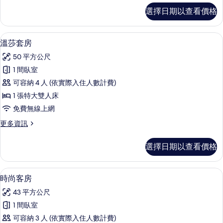
張
尊
選擇日期以查看價格
榮
特
客
大
房,
溫莎套房 | 低過敏寢具、迷你吧、書桌
顯
28
1
雙
溫莎套房
示
張
人
50 平方公尺
特
溫
床,
大
1 間臥室
莎
雙
非
可容納 4 人 (依實際入住人數計費)
人
套
吸
床,
1 張特大雙人床
房
非
煙
免費無線上網
吸
的
房
煙
更
更多資訊
所
房
多
的
的
有
溫
所
選擇日期以查看價格
詳
莎
相
情
有
套
片
房
相
時尚客房 | 低過敏寢具、迷你吧、書桌
顯
22
的
時尚客房
片
示
詳
43 平方公尺
情
時
1 間臥室
尚
可容納 3 人 (依實際入住人數計費)