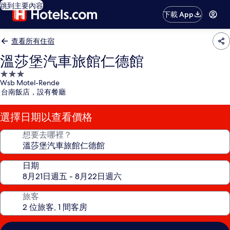
跳到主要內容
下載 App
查看所有住宿
溫莎堡汽車旅館仁德館
3.0
Wsb Motel-Rende
星
台南飯店，設有餐廳
級
住
選擇日期以查看價格
宿
想要去哪裡？
日期
旅客