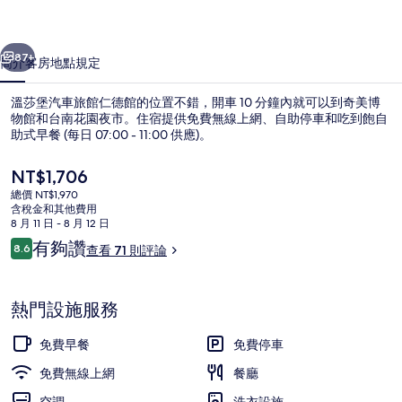
館
一個
下一個
仁
87+
簡介
客房
地點
規定
德
溫莎堡汽車旅館仁德館的位置不錯，開車 10 分鐘內就可以到奇美博
館
物館和台南花園夜市。住宿提供免費無線上網、自助停車和吃到飽自
助式早餐 (每日 07:00 - 11:00 供應)。
的
相
目
NT$1,706
前
片
總價 NT$1,970
的
含稅金和其他費用
價
集
8 月 11 日 - 8 月 12 日
格
評
有夠讚
8.6
查看 71 則評論
溫莎套房 | 低過敏寢具、迷你吧、書桌
是
8.6 分，滿分 10 分，
論
NT$1,706
熱門設施服務
免費早餐
免費停車
免費無線上網
餐廳