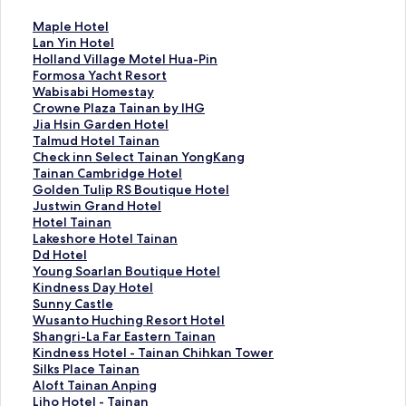
M
Maple Hotel
a
L
Lan Yin Hotel
p
a
H
Holland Village Motel Hua-Pin
l
n
o
F
Formosa Yacht Resort
e
Y
l
o
W
Wabisabi Homestay
H
i
l
r
a
C
Crowne Plaza Tainan by IHG
o
n
a
m
b
r
J
Jia Hsin Garden Hotel
t
H
n
o
i
o
i
T
Talmud Hotel Tainan
e
o
d
s
s
w
a
a
C
Check inn Select Tainan YongKang
l
t
V
a
a
n
H
l
h
T
Tainan Cambridge Hotel
的
e
i
Y
b
e
s
m
e
a
G
Golden Tulip RS Boutique Hotel
連
l
l
a
i
P
i
u
c
i
o
J
Justwin Grand Hotel
結
的
l
c
H
l
n
d
k
n
l
u
H
Hotel Tainan
連
a
h
o
a
G
H
i
a
d
s
o
L
Lakeshore Hotel Tainan
結
g
t
m
z
a
o
n
n
e
t
t
a
D
Dd Hotel
e
R
e
a
r
t
n
C
n
w
e
k
d
Y
Young Soarlan Boutique Hotel
M
e
s
T
d
e
S
a
T
i
l
e
H
o
K
Kindness Day Hotel
o
s
t
a
e
l
e
m
u
n
T
s
o
u
i
S
Sunny Castle
t
o
a
i
n
T
l
b
l
G
a
h
t
n
n
u
W
Wusanto Huching Resort Hotel
e
r
y
n
H
a
e
r
i
r
i
o
e
g
d
n
u
S
Shangri-La Far Eastern Tainan
l
t
的
a
o
i
c
i
p
a
n
r
l
S
n
n
s
h
K
Kindness Hotel - Tainan Chihkan Tower
H
的
連
n
t
n
t
d
R
n
a
e
的
o
e
y
a
a
i
S
Silks Place Tainan
u
連
結
b
e
a
T
g
S
d
n
H
連
a
s
C
n
n
n
i
A
Aloft Tainan Anping
a
結
y
l
n
a
e
B
H
的
o
結
r
s
a
t
g
d
l
l
L
Liho Hotel - Tainan