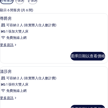
所有客房
1 張床
2 張床
用
的
顯示 6 間客房 (共 6 間)
客
低過敏寢具、迷你吧、書桌、遮光布/
顯
12
尊爵房
房
示
篩
可容納 2 人 (依實際入住人數計費)
尊
選
1 張加大雙人床
爵
條
免費無線上網
房
件
更
更多資訊
的
多
所
尊
選擇日期以查看價格
爵
有
房
相
的
低過敏寢具、迷你吧、書桌、遮光布/
顯
28
詳
溫莎房
片
示
情
可容納 2 人 (依實際入住人數計費)
溫
1 張特大雙人床
莎
免費無線上網
房
更
更多資訊
的
多
所
溫