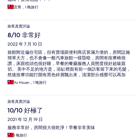
宜菁，1 晚旅行
旅客真實評論
8/10 非常好
2022 年 7 月 10 日
旅館附近偏住宅區，但有賣場跟便利商店算滿方便的，房間設施
簡單大方，也不會像一般汽車旅館一樣昏暗，房間有按摩椅很
讚，床跟枕頭也很好睡，早餐的餐廳服務人員態度很好超級親
切。 美中不足的地方是，浴缸裡面有前一個訪客留下來的毛髮，
然後按摩功能打開有黑色碎屑飄出來，清潔部分感覺可以再加
強，另外不知道為什麼電燈有時候會自動打開，可能電路的部分
Yu Hsuan，1 晚旅行
要再檢查一下。 大致上算是讓人舒適的住宿體驗。
旅客真實評論
10/10 好極了
2021 年 12 月 19 日
服務非常好，房間很大很乾淨！早餐非常美味
1 晚旅行