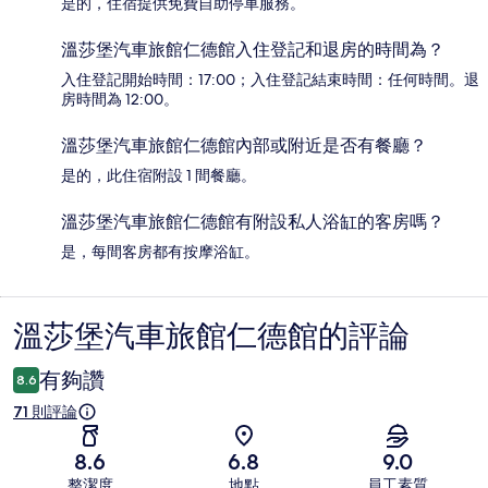
是的，住宿提供免費自助停車服務。
溫莎堡汽車旅館仁德館入住登記和退房的時間為？
入住登記開始時間：17:00；入住登記結束時間：任何時間。退
房時間為 12:00。
溫莎堡汽車旅館仁德館內部或附近是否有餐廳？
是的，此住宿附設 1 間餐廳。
溫莎堡汽車旅館仁德館有附設私人浴缸的客房嗎？
是，每間客房都有按摩浴缸。
溫莎堡汽車旅館仁德館的評論
評
論
有夠讚
8.6
71 則評論
8.6
6.8
9.0
整潔度
地點
員工素質