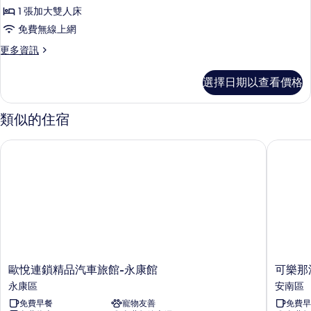
客
1 張加大雙人床
房
免費無線上網
的
更
更多資訊
所
多
有
時
選擇日期以查看價格
尚
相
客
片
房
類似的住宿
的
詳
歐悅連鎖精品汽車旅館-永康館
可樂那汽
情
歐
可
歐悅連鎖精品汽車旅館-永康館
可樂那
悅
樂
永康區
安南區
連
那
免費早餐
寵物友善
免費早
鎖
汽