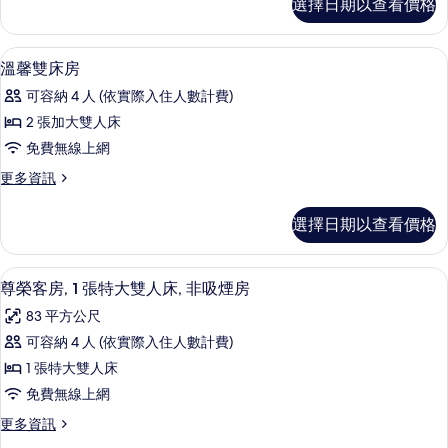
選擇日期以查看價格
莎
有
房
相
的
低過敏寢具、迷你吧、書桌、遮光布/
顯
5
詳
溫馨雙床房
片
示
情
可容納 4 人 (依實際入住人數計費)
溫
2 張加大雙人床
馨
免費無線上網
雙
更
更多資訊
床
多
房
溫
選擇日期以查看價格
馨
的
雙
所
床
尊榮客房, 1 張特大雙人床, 非吸煙房
顯
29
房
尊榮客房, 1 張特大雙人床, 非吸煙房
有
示
的
相
83 平方公尺
詳
尊
情
片
可容納 4 人 (依實際入住人數計費)
榮
1 張特大雙人床
客
免費無線上網
房,
更
更多資訊
1
多