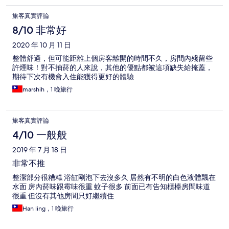
旅客真實評論
8/10 非常好
2020 年 10 月 11 日
整體舒適，但可能距離上個房客離開的時間不久，房間內殘留些
許煙味！對不抽菸的人來說，其他的優點都被這項缺失給掩蓋，
期待下次有機會入住能獲得更好的體驗
marshih，1 晚旅行
旅客真實評論
4/10 一般般
2019 年 7 月 18 日
非常不推
整潔部分很糟糕 浴缸剛泡下去沒多久 居然有不明的白色液體飄在
水面 房內菸味跟霉味很重 蚊子很多 前面已有告知櫃檯房間味道
很重 但沒有其他房間只好繼續住
Han ling，1 晚旅行