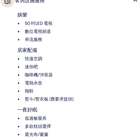
客房設施服務
娛樂
50 吋LED 電視
數位電視頻道
串流服務
居家配備
恆溫空調
迷你吧
咖啡機/沖茶器
電熱水壺
拖鞋
熨斗/熨衣板 (應要求提供)
一夜好眠
低過敏寢具
多款枕頭選擇
遮光布/窗簾