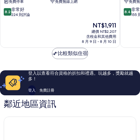
免費停車
免費無線上網
免費無
精
車
品
旅
8.2
8.4
非常好
非常
8.2
8.4
汽
宿
分，
分，
224 則評論
155
車
安
滿
滿
現
NT$1,911
旅
南
分
分
在
館-
區
10
10
總價 NT$2,207
價
永
含稅金和其他費用
分，
分，
格
8 月 9 日 - 8 月 10 日
康
非
非
為
館
常
常
NT$1,911
比較類似住宿
永
好，
好，
康
224
155
區
則
則
評
評
登入以查看符合資格的折扣和禮遇。玩越多，獎勵就越
論
論
多！
登入
免費註冊
鄰近地區資訊