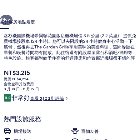
場
一個
下一個
希
92+
簡介
客房
地點
規定
爾
洛杉磯國際機場希爾頓花園飯店離機場僅 3.5 公里 (2.2 英里)，提供免
頓
費機場接駁車 (24 小時)。您可以去附設的24 小時健身中心活動一下
筋骨，然後再去The Garden Grille享用美味的美國料理，這間餐廳在
花
早餐和晚餐時間均有開放。此住宿還有附設屋頂露台和酒吧/酒廊等
園
特色設施。旅客都對給予住宿的舒適睡床和位置鄰近機場很不錯的評
價。住宿離大眾運輸工具不遠，走路到航空/世紀站只需要 9 分鐘，
飯
到LAX/地鐵交通中心也只要 13 分鐘。
目
NT$3,215
前
店
總價 NT$4,224
的
含稅金和其他費用
運動設施
的
價
8 月 18 日 - 8 月 19 日
格
評
非常好
相
8.2
查看 2,103 則評論
是
8.2 分，滿分 10 分，
論
NT$3,215
片
集
熱門設施服務
機場接送
寵物友善