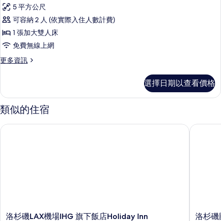
示
5 平方公尺
2
可容納 2 人 (依實際入住人數計費)
Queen
1 張加大雙人床
Beds
免費無線上網
的
所
更
更多資訊
多
有
2
選擇日期以查看價格
相
Queen
Beds
片
的
類似的住宿
詳
情
洛杉磯LAX機場IHG 旗下飯店Holiday Inn
洛杉磯國
洛
洛
洛杉磯LAX機場IHG 旗下飯店Holiday Inn
洛杉磯