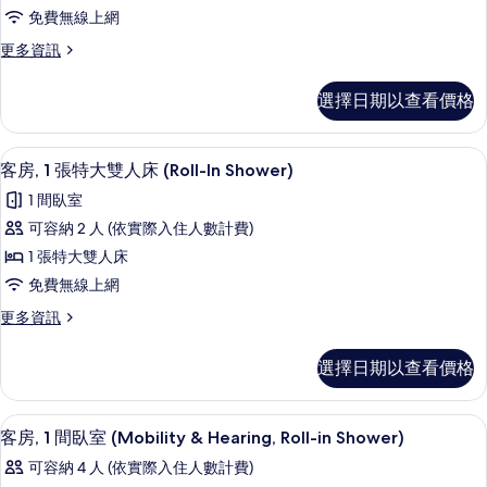
1
相
詳
免費無線上網
張
情
片
更
更多資訊
特
多
大
客
選擇日期以查看價格
房,
雙
1
人
張
高級寢具、舒適加層、書桌、筆電工作
顯
6
特
床
客房, 1 張特大雙人床 (Roll-In Shower)
示
大
和
1 間臥室
雙
客
1
人
可容納 2 人 (依實際入住人數計費)
房,
床
張
1 張特大雙人床
和
1
沙
1
免費無線上網
張
張
發
更
更多資訊
沙
特
床
多
發
大
客
床
的
選擇日期以查看價格
房,
雙
的
所
1
詳
人
張
有
情
高級寢具、舒適加層、書桌、筆電工作
顯
6
特
床
客房, 1 間臥室 (Mobility & Hearing, Roll-in Shower)
相
示
大
(Roll-
可容納 4 人 (依實際入住人數計費)
雙
片
客