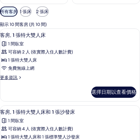
可
所有客房
1 張床
2 張床
用
的
顯示 10 間客房 (共 10 間)
客
高級寢具、舒適加層、書桌、筆電工作
顯
10
客房, 1 張特大雙人床
房
示
篩
1 間臥室
客
選
可容納 2 人 (依實際入住人數計費)
房,
條
1 張特大雙人床
1
件
免費無線上網
張
更
更多資訊
特
多
大
客
選擇日期以查看價格
房,
雙
1
人
張
客房, 1 張特大雙人床和 1 張沙發床 
顯
11
特
床
客房, 1 張特大雙人床和 1 張沙發床
示
大
的
1 間臥室
雙
客
所
人
可容納 4 人 (依實際入住人數計費)
房,
床
有
1 張特大雙人床和 1 張標準雙人沙發床
的