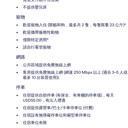
不提供嬰兒床
寵物
歡迎寵物入住 (限貓和狗，最多共 2 隻，每隻限重 23 公斤)*
歡迎攜帶服務性動物
僅限特定房間*
請自行看管寵物
網路
公共區域提供免費無線上網
客房提供免費無線上網 (網速 250 Mbps 以上 (適合 3–5 人或
最多 10 台裝置使用))
停車
住宿提供自助停車 (有保全、有車棚的停車場)，每天
USD55.00，有出入禮遇
住宿提供露營車/巴士/卡車停車位 (付費)
住宿設有無障礙停車位和廂型車停車位
住宿車位有限