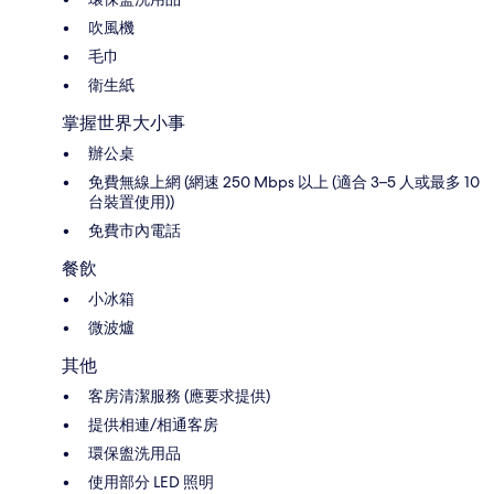
吹風機
毛巾
衛生紙
掌握世界大小事
辦公桌
免費無線上網 (網速 250 Mbps 以上 (適合 3–5 人或最多 10
台裝置使用))
免費市內電話
餐飲
小冰箱
微波爐
其他
客房清潔服務 (應要求提供)
提供相連/相通客房
環保盥洗用品
使用部分 LED 照明