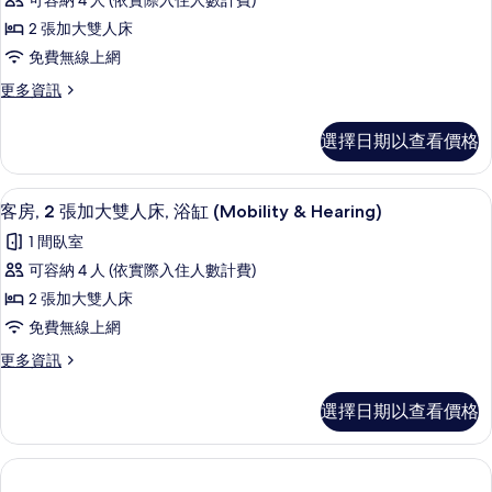
可容納 4 人 (依實際入住人數計費)
房,
情
片
2 張加大雙人床
2
免費無線上網
張
更
更多資訊
加
多
大
客
選擇日期以查看價格
房,
雙
2
人
張
高級寢具、舒適加層、書桌、筆電工作
顯
9
加
床
客房, 2 張加大雙人床, 浴缸 (Mobility & Hearing)
示
大
的
1 間臥室
雙
客
所
人
可容納 4 人 (依實際入住人數計費)
房,
床
有
2 張加大雙人床
的
2
相
詳
免費無線上網
張
情
片
更
更多資訊
加
多
大
客
選擇日期以查看價格
房,
雙
2
人
張
加
床,