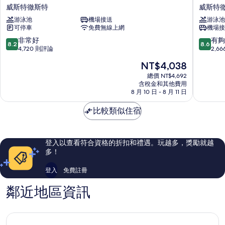
杉
杉
威斯特徹斯特
威斯特
磯
磯
游泳池
機場接送
游泳池
LAX
國
可停車
免費無線上網
機場接
機
際
場
機
8.2
8.6
非常好
有夠
8.2
8.6
IHG
場
分，
分，
4,720 則評論
2,6
旗
北
滿
滿
現
NT$4,038
下
希
分
分
在
飯
爾
10
10
總價 NT$4,692
價
店
含稅金和其他費用
頓
分，
分，
格
8 月 10 日 - 8 月 11 日
Holiday
大
非
有
為
Inn
使
常
夠
NT$4,038
比較類似住宿
威
套
好，
讚，
斯
房
4,720
2,666
特
飯
則
則
徹
店
評
評
登入以查看符合資格的折扣和禮遇。玩越多，獎勵就越
斯
威
論
論
多！
特
斯
特
登入
免費註冊
徹
斯
鄰近地區資訊
特