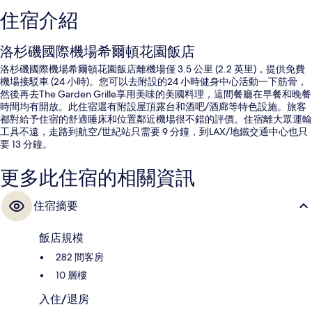
住宿介紹
洛杉磯國際機場希爾頓花園飯店
洛杉磯國際機場希爾頓花園飯店離機場僅 3.5 公里 (2.2 英里)，提供免費
機場接駁車 (24 小時)。您可以去附設的24 小時健身中心活動一下筋骨，
然後再去The Garden Grille享用美味的美國料理，這間餐廳在早餐和晚餐
時間均有開放。此住宿還有附設屋頂露台和酒吧/酒廊等特色設施。旅客
都對給予住宿的舒適睡床和位置鄰近機場很不錯的評價。住宿離大眾運輸
工具不遠，走路到航空/世紀站只需要 9 分鐘，到LAX/地鐵交通中心也只
要 13 分鐘。
更多此住宿的相關資訊
住宿摘要
飯店規模
282 間客房
10 層樓
入住/退房