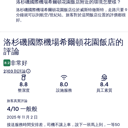
洛杉磯國際機場希爾頓花園飯店附近的環境怎麼樣？
洛杉磯國際機場希爾頓花園飯店位於威斯特徹斯特，走路只要 9
分鐘就可以到航空/世紀站。旅客對於這間飯店位置的評價都很
好。
洛杉磯國際機場希爾頓花園飯店的
評
評論
論
非常好
8.2
2,103 則評論
8.8
8.0
8.4
整潔度
設施服務
員工素質
評
旅客真實評論
論
4/10 一般般
2025 年 11 月 2 日
接送服務時間安排差，司機不讓上車，說下一班馬上到，一等50