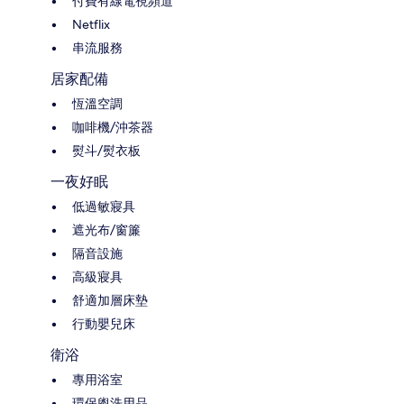
付費有線電視頻道
Netflix
串流服務
居家配備
恆溫空調
咖啡機/沖茶器
熨斗/熨衣板
一夜好眠
低過敏寢具
遮光布/窗簾
隔音設施
高級寢具
舒適加層床墊
行動嬰兒床
衛浴
專用浴室
環保盥洗用品