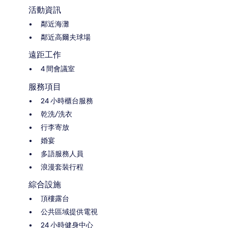
活動資訊
鄰近海灘
鄰近高爾夫球場
遠距工作
4 間會議室
服務項目
24 小時櫃台服務
乾洗/洗衣
行李寄放
婚宴
多語服務人員
浪漫套裝行程
綜合設施
頂樓露台
公共區域提供電視
24 小時健身中心