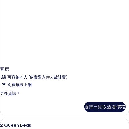
客房
可容納 4 人 (依實際入住人數計費)
免費無線上網
更
更多資訊
多
客
選擇日期以查看價格
房
的
詳
高級寢具、舒適加層、書桌、筆電工作
顯
9
情
2 Queen Beds