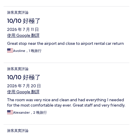
旅客真實評論
10/10 好極了
2026 年 7 月 11 日
使用 Google 翻譯
Great stop near the airport and close to airport rental car return
Avoline，1 晚旅行
旅客真實評論
10/10 好極了
2026 年 7 月 20 日
使用 Google 翻譯
The room was very nice and clean and had everything I needed
for the most comfortable stay ever. Great staff and very friendly.
Alexander，2 晚旅行
旅客真實評論