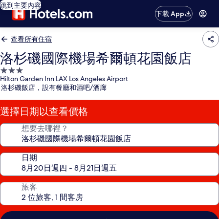
跳到主要內容
下載 App
查看所有住宿
洛杉磯國際機場希爾頓花園飯店
3.0
Hilton Garden Inn LAX Los Angeles Airport
星
洛杉磯飯店，設有餐廳和酒吧/酒廊
級
住
選擇日期以查看價格
宿
想要去哪裡？
日期
旅客