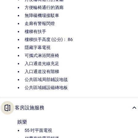
方便輪椅通行的酒廊
無障礙機場接駁車
走廊有警報閃燈
樓梯有扶手
樓梯扶手高度 (公分)： 86
隱藏字幕電視
可攜式淋浴間座椅
入口通道光線充足
入口通道沒有階梯
公共區域局部鋪設地毯
公共區域鋪設磁磚地板
客房設施服務
娛樂
55 吋平面電視