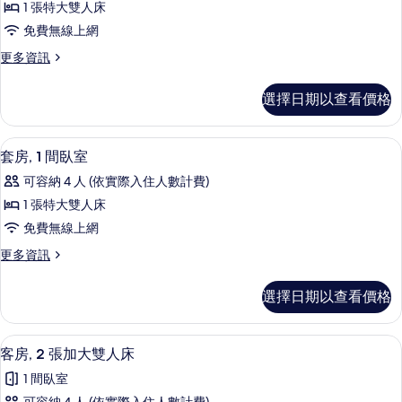
In
人
1 張特大雙人床
房,
床
Shower)
免費無線上網
(Roll-
1
的
In
更
更多資訊
間
所
Shower)
多
的
臥
客
有
選擇日期以查看價格
詳
房,
室
相
情
1
(Mobility
片
間
套房, 1 間臥室 | 高級寢具、舒適加
顯
&
13
臥
套房, 1 間臥室
示
室
Hearing,
可容納 4 人 (依實際入住人數計費)
(Mobility
套
Roll-
&
1 張特大雙人床
in
房,
Hearing,
免費無線上網
Shower)
Roll-
1
in
更
更多資訊
的
間
Shower)
多
所
的
臥
套
選擇日期以查看價格
詳
有
房,
室
情
1
相
的
間
高級寢具、舒適加層、書桌、筆電工作
顯
片
10
臥
所
客房, 2 張加大雙人床
示
室
有
1 間臥室
的
客
相
詳