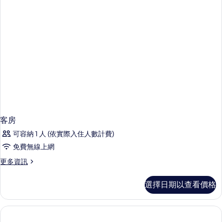
大
浴
雙
缸
人
床,
(Mobility
浴
&
缸
Hearing)
(Mobility
&
的
Hearing)
所
的
詳
有
情
相
片
客房
可容納 1 人 (依實際入住人數計費)
免費無線上網
更
更多資訊
多
客
選擇日期以查看價格
房
的
詳
情