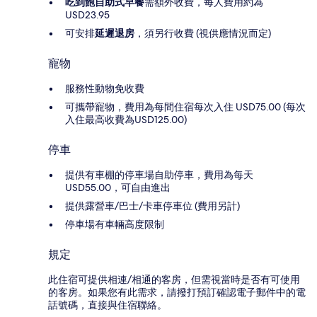
吃到飽自助式早餐
需額外收費，每人費用約為
USD23.95
可安排
延遲退房
，須另行收費 (視供應情況而定)
寵物
服務性動物免收費
可攜帶寵物，費用為每間住宿每次入住 USD75.00 (每次
入住最高收費為USD125.00)
停車
提供有車棚的停車場自助停車，費用為每天
USD55.00，可自由進出
提供露營車/巴士/卡車停車位 (費用另計)
停車場有車輛高度限制
規定
此住宿可提供相連/相通的客房，但需視當時是否有可使用
的客房。如果您有此需求，請撥打預訂確認電子郵件中的電
話號碼，直接與住宿聯絡。