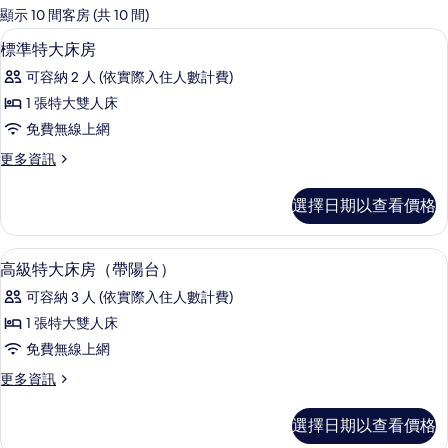
的
顯示 10 間客房 (共 10 間)
客
迷你吧、客房內保險箱、書桌、筆電工
顯
7
標準特大床房
房
示
篩
可容納 2 人 (依實際入住人數計費)
標
選
1 張特大雙人床
準
條
免費無線上網
特
件
更
更多資訊
大
多
床
標
選擇日期以查看價格
準
房
特
的
大
迷你吧、客房內保險箱、書桌、筆電工
顯
9
床
高級特大床房（帶陽台）
所
示
房
有
可容納 3 人 (依實際入住人數計費)
的
高
詳
相
1 張特大雙人床
級
情
片
免費無線上網
特
更
更多資訊
大
多
床
高
選擇日期以查看價格
級
房