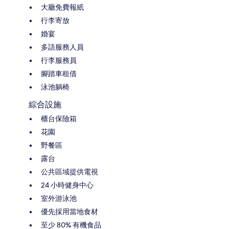
大廳免費報紙
行李寄放
婚宴
多語服務人員
行李服務員
腳踏車租借
泳池躺椅
綜合設施
櫃台保險箱
花園
野餐區
露台
公共區域提供電視
24 小時健身中心
室外游泳池
優先採用當地食材
至少 80% 有機食品