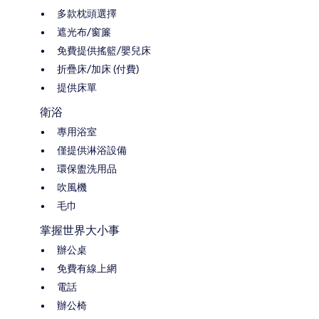
多款枕頭選擇
遮光布/窗簾
免費提供搖籃/嬰兒床
折疊床/加床 (付費)
提供床單
衛浴
專用浴室
僅提供淋浴設備
環保盥洗用品
吹風機
毛巾
掌握世界大小事
辦公桌
免費有線上網
電話
辦公椅