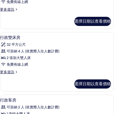
免費有線上網
床
更
更多資訊
房
多
的
標
選擇日期以查看價格
準
所
雙
有
床
迷你吧、客房內保險箱、書桌、筆電工
顯
6
房
行政雙床房
相
示
的
片
32 平方公尺
詳
行
情
可容納 4 人 (依實際入住人數計費)
政
2 張加大雙人床
雙
免費有線上網
床
更
更多資訊
房
多
的
行
選擇日期以查看價格
政
所
雙
有
床
行政客房 | 迷你吧、客房內保險箱、
顯
4
房
行政客房
相
示
的
片
可容納 2 人 (依實際入住人數計費)
詳
行
情
1 張特大雙人床