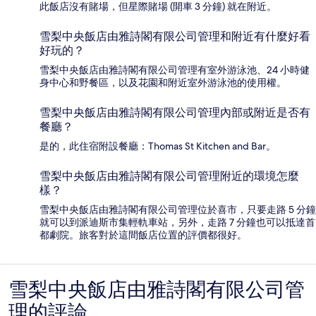
此飯店沒有賭場，但星際賭場 (開車 3 分鐘) 就在附近。
雪梨中央飯店由雅詩閣有限公司管理和附近有什麼好看
好玩的？
雪梨中央飯店由雅詩閣有限公司管理有室外游泳池、24 小時健
身中心和野餐區，以及花園和附近室外游泳池的使用權。
雪梨中央飯店由雅詩閣有限公司管理內部或附近是否有
餐廳？
是的，此住宿附設餐廳：Thomas St Kitchen and Bar。
雪梨中央飯店由雅詩閣有限公司管理附近的環境怎麼
樣？
雪梨中央飯店由雅詩閣有限公司管理位於喜市，只要走路 5 分鐘
就可以到派迪斯市集輕軌車站，另外，走路 7 分鐘也可以抵達首
都劇院。旅客對於這間飯店位置的評價都很好。
雪梨中央飯店由雅詩閣有限公司管
評
理的評論
論