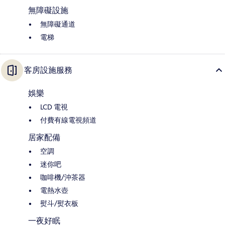
無障礙設施
無障礙通道
電梯
客房設施服務
娛樂
LCD 電視
付費有線電視頻道
居家配備
空調
迷你吧
咖啡機/沖茶器
電熱水壺
熨斗/熨衣板
一夜好眠