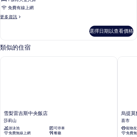
政
免費有線上網
客
更
更多資訊
房
多
的
行
選擇日期以查看價格
政
所
客
有
房
類似的住宿
的
相
詳
雪梨雷吉斯中央飯店
烏提莫飯
片
情
雪
烏
雪梨雷吉斯中央飯店
烏提莫
梨
提
莎莉山
喜市
雷
莫
游泳池
可停車
寵物友
吉
飯
免費無線上網
餐廳
免費無
斯
店