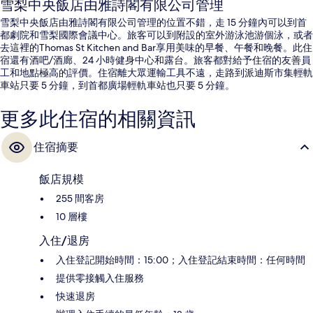
雪梨中央飯店由雅詩閣有限公司管理
雪梨中央飯店由雅詩閣有限公司管理的位置不錯，走 15 分鐘內可以到首
都劇院和雪梨國際會議中心。旅客可以到附設的室外游泳池游個泳，或者
去這裡的Thomas St Kitchen and Bar享用美味的早餐、午餐和晚餐。此住
宿還有酒吧/酒廊、24 小時健身中心和露台。旅客都對給予住宿的友善員
工和地點極高的評價。住宿離大眾運輸工具不遠，走路到派迪斯市集輕軌
車站只要 5 分鐘，到首都廣場輕軌車站也只要 5 分鐘。
更多此住宿的相關資訊
住宿摘要
飯店規模
255 間客房
10 層樓
入住/退房
入住登記開始時間：15:00；入住登記結束時間：任何時間
提供零接觸入住服務
快速退房