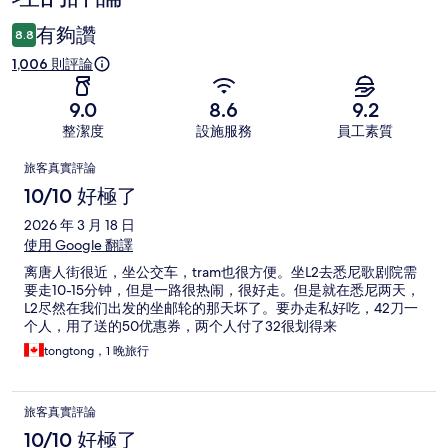
有夠讚
8.8
1,006 則評論
9.0
8.6
9.2
整潔度
設施服務
員工素質
評
旅客真實評論
論
10/10 好極了
2026 年 3 月 18 日
使用 Google 翻譯
离唐人街很近，坐公交车，tram也很方便。坐L2去悉尼歌剧院需
要走10-15分钟，但是一路很热闹，很好走。但是就在悉尼两天，
L2尽然在我们出发的坐邮轮的那天坏了。要办走私好吃，42刀一
个人，用了送的50优惠券，两个人付了32很划得来
tongtong，1 晚旅行
旅客真實評論
10/10 好極了