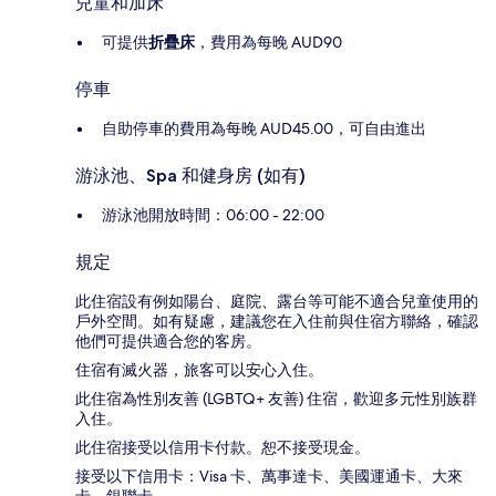
兒童和加床
可提供
折疊床
，費用為每晚 AUD90
停車
自助停車的費用為每晚 AUD45.00，可自由進出
游泳池、Spa 和健身房 (如有)
游泳池開放時間：06:00 - 22:00
規定
此住宿設有例如陽台、庭院、露台等可能不適合兒童使用的
戶外空間。如有疑慮，建議您在入住前與住宿方聯絡，確認
他們可提供適合您的客房。
住宿有滅火器，旅客可以安心入住。
此住宿為性別友善 (LGBTQ+ 友善) 住宿，歡迎多元性別族群
入住。
此住宿接受以信用卡付款。恕不接受現金。
接受以下信用卡：Visa 卡、萬事達卡、美國運通卡、大來
卡、銀聯卡