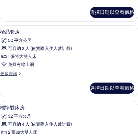
的
多
所
標
選擇日期以查看價格
準
有
客
相
房
極品套房 | 迷你吧、客房內保險箱、
顯
7
的
極品套房
片
示
詳
50 平方公尺
情
極
可容納 2 人 (依實際入住人數計費)
品
1 張特大雙人床
套
免費有線上網
房
更
更多資訊
的
多
所
極
選擇日期以查看價格
品
有
套
相
房
迷你吧、客房內保險箱、書桌、筆電工
顯
7
的
標準雙床房
片
示
詳
32 平方公尺
情
標
可容納 4 人 (依實際入住人數計費)
準
2 張加大雙人床
雙