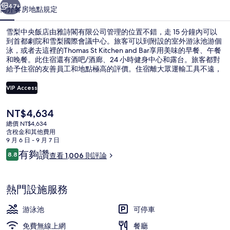
雅
47+
簡介
客房
地點
規定
詩
雪梨中央飯店由雅詩閣有限公司管理的位置不錯，走 15 分鐘內可以
閣
到首都劇院和雪梨國際會議中心。旅客可以到附設的室外游泳池游個
泳，或者去這裡的Thomas St Kitchen and Bar享用美味的早餐、午餐
有
和晚餐。此住宿還有酒吧/酒廊、24 小時健身中心和露台。旅客都對
限
給予住宿的友善員工和地點極高的評價。住宿離大眾運輸工具不遠，
走路到派迪斯市集輕軌車站只要 5 分鐘，到首都廣場輕軌車站也只要
公
5 分鐘。
VIP Access
司
目
NT$4,634
外觀
管
前
總價 NT$4,634
的
含稅金和其他費用
理
價
9 月 6 日 - 9 月 7 日
格
的
評
有夠讚
8.8
查看 1,006 則評論
是
8.8 分，滿分 10 分，
論
相
NT$4,634
片
熱門設施服務
集
游泳池
可停車
免費無線上網
餐廳