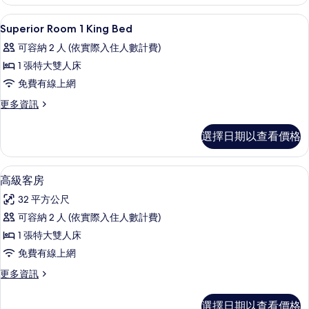
特
（帶
大
迷你吧、客房內保險箱、書桌、筆電工
顯
40
床
Superior Room 1 King Bed
陽
示
房
台）
可容納 2 人 (依實際入住人數計費)
（帶
Superior
陽
的
1 張特大雙人床
Room
台）
所
免費有線上網
1
的
詳
有
King
更
更多資訊
情
多
Bed
相
Superior
的
選擇日期以查看價格
片
Room
所
1
King
有
客房設施服務
顯
7
Bed
高級客房
相
示
的
32 平方公尺
詳
片
高
情
可容納 2 人 (依實際入住人數計費)
級
1 張特大雙人床
客
免費有線上網
房
更
更多資訊
的
多
所
高
選擇日期以查看價格