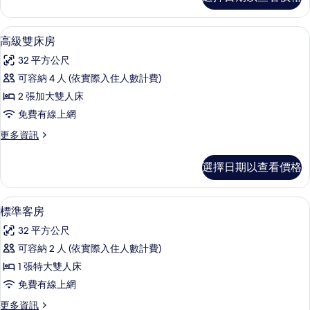
級
有
客
相
房
高級雙床房 | 迷你吧、客房內保險箱
顯
6
的
高級雙床房
片
示
詳
32 平方公尺
情
高
可容納 4 人 (依實際入住人數計費)
級
2 張加大雙人床
雙
免費有線上網
床
更
更多資訊
房
多
的
高
選擇日期以查看價格
級
所
雙
有
床
客房設施服務
顯
8
房
標準客房
相
示
的
片
32 平方公尺
詳
標
情
可容納 2 人 (依實際入住人數計費)
準
1 張特大雙人床
客
免費有線上網
房
更
更多資訊