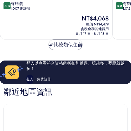
中
喜
8.8
8.8
有夠讚
有夠
8.8
8.8
央
市
分，
分，
1,007 則評論
1,0
飯
滿
滿
現
NT$4,068
店
分
分
在
莎
10
10
總價 NT$4,479
價
莉
含稅金和其他費用
分，
分，
格
8 月 17 日 - 8 月 18 日
山
有
有
為
夠
夠
NT$4,068
比較類似住宿
讚，
讚，
1,007
1,012
則
則
評
評
登入以查看符合資格的折扣和禮遇。玩越多，獎勵就越
論
論
多！
登入
免費註冊
鄰近地區資訊