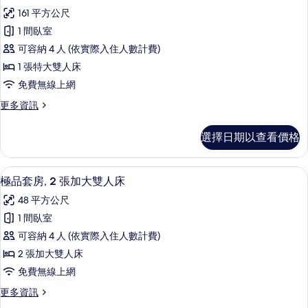
示
張
人
161 平方公尺
加
總
床,
大
1 間臥室
統
雙
無
可容納 4 人 (依實際入住人數計費)
人
套
障
床,
1 張特大雙人床
房,
無
礙
免費無線上網
障
1
的
礙
更
更多資訊
張
的
多
所
特
詳
總
有
選擇日期以查看價格
情
統
大
相
套
雙
房,
片
客房景觀
顯
18
1
人
極品套房, 2 張加大雙人床
示
張
床
48 平方公尺
特
極
的
大
1 間臥室
品
雙
所
可容納 4 人 (依實際入住人數計費)
人
套
有
床
2 張加大雙人床
房,
的
相
免費無線上網
詳
2
片
情
更
更多資訊
張
多