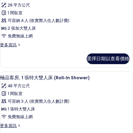
示
張
人
28 平方公尺
加
傳
床
大
1 間臥室
統
雙
的
可容納 4 人 (依實際入住人數計費)
人
客
所
床
2 張加大雙人床
房,
的
有
免費無線上網
詳
2
相
情
更
更多資訊
張
多
片
加
傳
選擇日期以查看價格
統
大
客
雙
房,
高級寢具、羽絨被、客房內保險箱、書
顯
15
2
人
極品客房, 1 張特大雙人床 (Roll-In Shower)
示
張
床,
48 平方公尺
加
極
無
大
1 間臥室
品
雙
障
可容納 3 人 (依實際入住人數計費)
人
客
礙
床,
1 張特大雙人床
房,
無
的
免費無線上網
障
1
所
礙
更
更多資訊
張
的
多
有