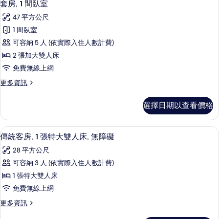
7
1
人
套房, 1 間臥室
示
張
床
47 平方公尺
特
套
的
大
1 間臥室
房,
雙
所
可容納 5 人 (依實際入住人數計費)
人
1
有
床
2 張加大雙人床
間
的
相
免費無線上網
詳
臥
片
情
更
更多資訊
室
多
的
套
選擇日期以查看價格
房,
所
1
有
間
高級寢具、羽絨被、客房內保險箱、書
顯
9
臥
相
傳統客房, 1 張特大雙人床, 無障礙
示
室
片
28 平方公尺
的
傳
詳
可容納 3 人 (依實際入住人數計費)
統
情
1 張特大雙人床
客
免費無線上網
房,
更
更多資訊
1
多