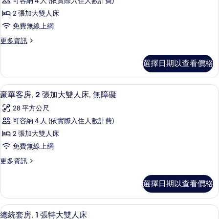
床
可容納 4 人 (依實際入住人數計費)
華
雙
的
2 張加大雙人床
人
客
所
床
免費無線上網
房,
的
有
更
更多資訊
詳
2
多
相
情
張
豪
片
選擇日期以查看價格
華
加
客
大
房,
高級寢具、羽絨被、客房內保險箱、書
顯
7
2
雙
豪華客房, 2 張加大雙人床, 無障礙
示
張
人
28 平方公尺
加
豪
床
大
可容納 4 人 (依實際入住人數計費)
華
雙
的
2 張加大雙人床
人
客
所
床
免費無線上網
房,
的
有
更
更多資訊
詳
2
多
相
情
張
豪
片
選擇日期以查看價格
華
加
客
大
房,
總統套房, 1 張特大雙人床 | 高級寢
顯
19
2
雙
總統套房, 1 張特大雙人床