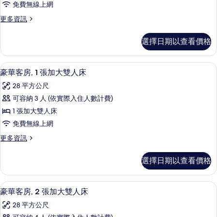
所
床
免費無線上網
房,
的
有
更
更多資訊
詳
1
多
相
情
張
豪
片
選擇日期以查看價格
華
特
客
大
房,
豪華客房, 1 張加大雙人床 | 高級寢
顯
12
1
雙
豪華客房, 1 張加大雙人床
示
張
人
28 平方公尺
特
豪
床,
大
可容納 3 人 (依實際入住人數計費)
華
雙
無
1 張加大雙人床
人
客
障
床,
免費無線上網
房,
無
礙
更
更多資訊
障
1
多
的
礙
張
豪
的
所
選擇日期以查看價格
華
加
詳
有
客
情
大
房,
相
高級寢具、羽絨被、客房內保險箱、書
顯
14
1
雙
豪華客房, 2 張加大雙人床
片
示
張
人
28 平方公尺
加
豪
大