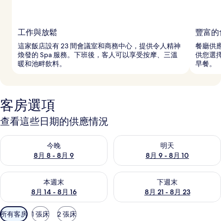
工作與放鬆
豐富的
這家飯店設有 23 間會議室和商務中心，提供令人精神
餐廳供
煥發的 Spa 服務。下班後，客人可以享受按摩、三溫
供您選擇
暖和池畔飲料。
早餐。
客房選項
查看這些日期的供應情況
查看今晚 (8月 8 - 8月 9) 的供應情況
查看明天 (8月 9 - 8月 10) 的
今晚
明天
8月 8 - 8月 9
8月 9 - 8月 10
查看本週末 (8月 14 - 8月 16) 的供應情況
查看下週末 (8月 21 - 8月 23
本週末
下週末
8月 14 - 8月 16
8月 21 - 8月 23
可
所有客房
1 張床
2 張床