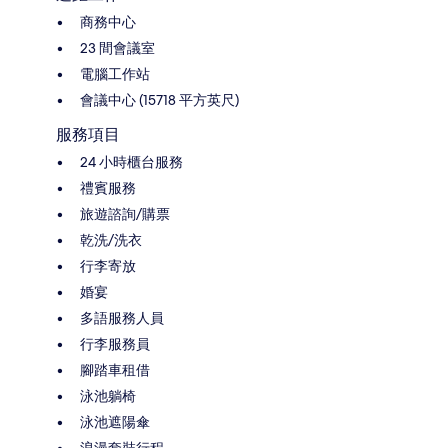
商務中心
23 間會議室
電腦工作站
會議中心 (15718 平方英尺)
服務項目
24 小時櫃台服務
禮賓服務
旅遊諮詢/購票
乾洗/洗衣
行李寄放
婚宴
多語服務人員
行李服務員
腳踏車租借
泳池躺椅
泳池遮陽傘
浪漫套裝行程