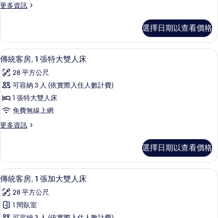
礙
更
更多資訊
障
1
多
的
礙
張
傳
的
所
選擇日期以查看價格
統
標
詳
有
客
情
準
房,
相
高級寢具、羽絨被、客房內保險箱、書
顯
16
1
雙
傳統客房, 1 張特大雙人床
片
示
張
人
28 平方公尺
標
傳
床
準
可容納 3 人 (依實際入住人數計費)
統
雙
的
1 張特大雙人床
人
客
所
床
免費無線上網
房,
的
有
更
更多資訊
詳
1
多
相
情
張
傳
片
選擇日期以查看價格
統
特
客
大
房,
高級寢具、羽絨被、客房內保險箱、書
顯
14
1
雙
傳統客房, 1 張加大雙人床
示
張
人
28 平方公尺
特
傳
床
大
1 間臥室
統
雙
的
可容納 3 人 (依實際入住人數計費)