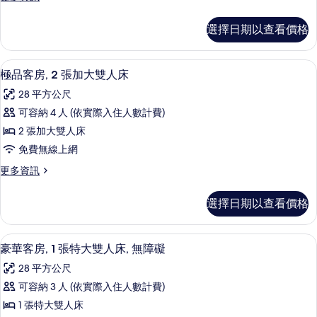
1
多
的
礙
張
極
的
所
選擇日期以查看價格
品
特
詳
有
客
情
大
房,
相
客房景觀
顯
16
1
雙
極品客房, 2 張加大雙人床
片
示
張
人
28 平方公尺
特
極
床
大
可容納 4 人 (依實際入住人數計費)
品
雙
的
2 張加大雙人床
人
客
所
床
免費無線上網
房,
的
有
更
更多資訊
詳
2
多
相
情
張
極
片
選擇日期以查看價格
品
加
客
大
房,
高級寢具、羽絨被、客房內保險箱、書
顯
10
2
雙
豪華客房, 1 張特大雙人床, 無障礙
示
張
人
28 平方公尺
加
豪
床
大
可容納 3 人 (依實際入住人數計費)
華
雙
的
1 張特大雙人床
人
客