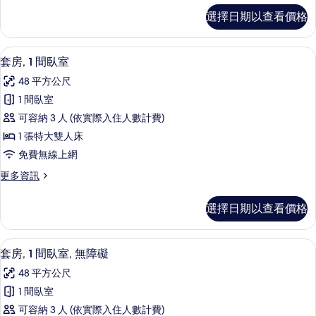
加
極
選擇日期以查看價格
品
大
套
雙
房,
套房, 1 間臥室 | 高級寢具、羽絨被
顯
18
2
人
套房, 1 間臥室
示
張
床
48 平方公尺
加
套
的
大
1 間臥室
房,
雙
所
可容納 3 人 (依實際入住人數計費)
人
1
有
床
1 張特大雙人床
間
的
相
免費無線上網
詳
臥
片
情
更
更多資訊
室
多
的
套
選擇日期以查看價格
房,
所
1
有
間
高級寢具、羽絨被、客房內保險箱、書
顯
21
臥
相
套房, 1 間臥室, 無障礙
示
室
片
48 平方公尺
的
套
詳
1 間臥室
房,
情
可容納 3 人 (依實際入住人數計費)