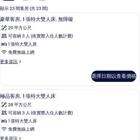
用
的
顯示 23 間客房 (共 23 間)
客
高級寢具、羽絨被、客房內保險箱、書
顯
8
豪華客房, 1 張特大雙人床, 無障礙
房
示
篩
29 平方公尺
豪
選
可容納 3 人 (依實際入住人數計費)
華
條
1 張特大雙人床
客
件
免費無線上網
房,
更
更多資訊
1
多
張
豪
選擇日期以查看價格
華
特
客
大
房,
客房景觀
顯
20
1
雙
極品客房, 1 張特大雙人床
示
張
人
28 平方公尺
特
極
床,
大
可容納 3 人 (依實際入住人數計費)
品
雙
無
1 張特大雙人床
人
客
障
床,
免費無線上網
房,
無
礙
更
更多資訊
障