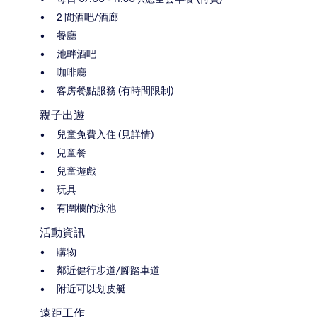
2 間酒吧/酒廊
餐廳
池畔酒吧
咖啡廳
客房餐點服務 (有時間限制)
親子出遊
兒童免費入住 (見詳情)
兒童餐
兒童遊戲
玩具
有圍欄的泳池
活動資訊
購物
鄰近健行步道/腳踏車道
附近可以划皮艇
遠距工作