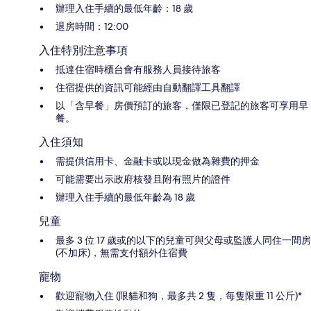
辦理入住手續的最低年齡：18 歲
退房時間：12:00
入住特別注意事項
抵達住宿時櫃台會有服務人員接待旅客
住宿提供的資訊可能經由自動翻譯工具翻譯
以「含早餐」房價預訂的旅客，僅限已登記的旅客可享用早
餐。
入住須知
需提供信用卡、金融卡或以現金做為雜費的押金
可能需要出示政府核發且附有照片的證件
辦理入住手續的最低年齡為 18 歲
兒童
最多 3 位 17 歲或的以下的兒童可與父母或監護人同住一間房
(不加床)，無需支付額外住宿費
寵物
歡迎寵物入住 (限貓和狗，最多共 2 隻，每隻限重 11 公斤)*