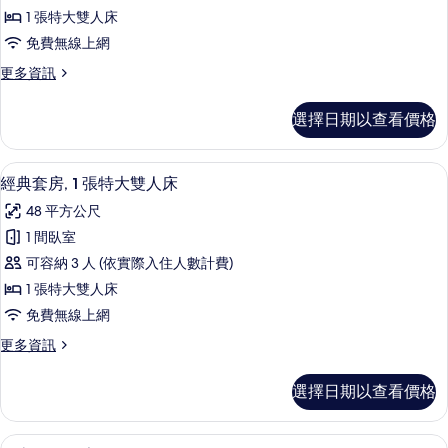
1
1 張特大雙人床
間
免費無線上網
臥
更
更多資訊
室,
多
無
套
選擇日期以查看價格
房,
障
1
礙
間
49-吋平面電視、有線頻道、電視、付
顯
13
臥
的
經典套房, 1 張特大雙人床
示
室,
所
48 平方公尺
無
經
有
障
1 間臥室
典
礙
相
可容納 3 人 (依實際入住人數計費)
的
套
片
詳
1 張特大雙人床
房,
情
免費無線上網
1
更
更多資訊
張
多
特
經
選擇日期以查看價格
典
大
套
雙
房,
49-吋平面電視、有線頻道、電視、付
顯