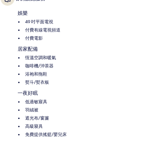
娛樂
49 吋平面電視
付費有線電視頻道
付費電影
居家配備
恆溫空調和暖氣
咖啡機/沖茶器
浴袍和拖鞋
熨斗/熨衣板
一夜好眠
低過敏寢具
羽絨被
遮光布/窗簾
高級寢具
免費提供搖籃/嬰兒床