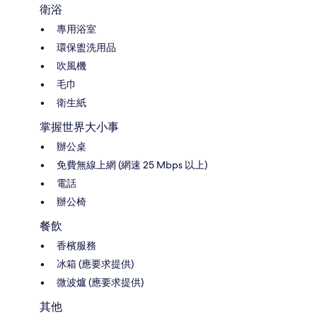
衛浴
專用浴室
環保盥洗用品
吹風機
毛巾
衛生紙
掌握世界大小事
辦公桌
免費無線上網 (網速 25 Mbps 以上)
電話
辦公椅
餐飲
香檳服務
冰箱 (應要求提供)
微波爐 (應要求提供)
其他