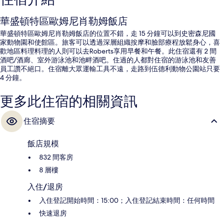
華盛頓特區歐姆尼肖勒姆飯店
華盛頓特區歐姆尼肖勒姆飯店的位置不錯，走 15 分鐘可以到史密森尼國
家動物園和使館區。旅客可以透過深層組織按摩和臉部療程放鬆身心，喜
歡地區料理料理的人則可以去Roberts享用早餐和午餐。此住宿還有 2 間
酒吧/酒廊、室外游泳池和池畔酒吧。住過的人都對住宿的游泳池和友善
員工讚不絕口。住宿離大眾運輸工具不遠，走路到伍德利動物公園站只要
4 分鐘。
更多此住宿的相關資訊
住宿摘要
飯店規模
832 間客房
8 層樓
入住/退房
入住登記開始時間：15:00；入住登記結束時間：任何時間
快速退房