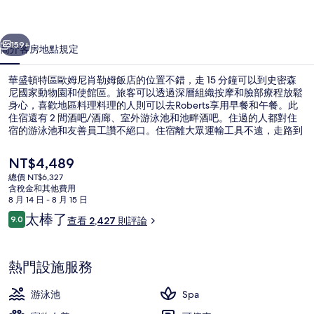
姆
一個
下一個
尼
159+
簡介
客房
地點
規定
肖
華盛頓特區歐姆尼肖勒姆飯店的位置不錯，走 15 分鐘可以到史密森
勒
尼國家動物園和使館區。旅客可以透過深層組織按摩和臉部療程放鬆
身心，喜歡地區料理料理的人則可以去Roberts享用早餐和午餐。此
姆
住宿還有 2 間酒吧/酒廊、室外游泳池和池畔酒吧。住過的人都對住
飯
宿的游泳池和友善員工讚不絕口。住宿離大眾運輸工具不遠，走路到
伍德利動物公園站只要 4 分鐘。
店
目
NT$4,489
前
的
總價 NT$6,327
的
含稅金和其他費用
外觀
相
價
8 月 14 日 - 8 月 15 日
格
評
太棒了
片
9.0
查看 2,427 則評論
是
9.0 分，滿分 10 分，
論
NT$4,489
集
熱門設施服務
游泳池
Spa