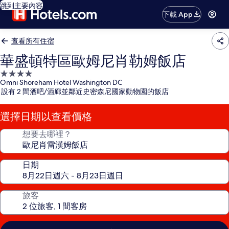
跳到主要內容
下載 App
查看所有住宿
華盛頓特區歐姆尼肖勒姆飯店
4.0
Omni Shoreham Hotel Washington DC
星
設有 2 間酒吧/酒廊並鄰近史密森尼國家動物園的飯店
級
住
選擇日期以查看價格
宿
想要去哪裡？
日期
旅客