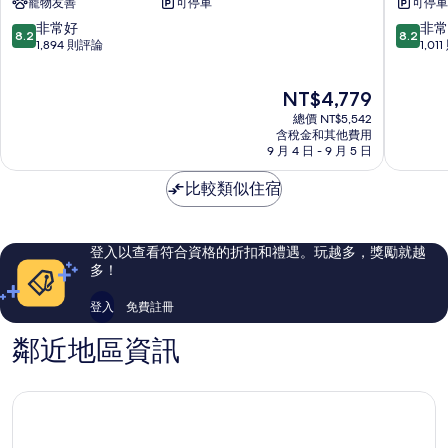
寵物友善
可停車
可停車
區
爾
切
頓
8.2
8.2
非常好
非常
8.2
8.2
維
飯
分，
分，
1,894 則評論
1,01
切
店
滿
滿
斯
西
分
分
現
NT$4,779
帕
北
10
10
在
維
分，
分，
總價 NT$5,542
價
隆
非
非
含稅金和其他費用
格
希
9 月 4 日 - 9 月 5 日
常
常
為
爾
好，
好，
NT$4,779
頓
比較類似住宿
1,894
1,011
大
則
則
使
評
評
套
論
論
登入以查看符合資格的折扣和禮遇。玩越多，獎勵就越
房
多！
飯
店
登入
免費註冊
西
北
鄰近地區資訊