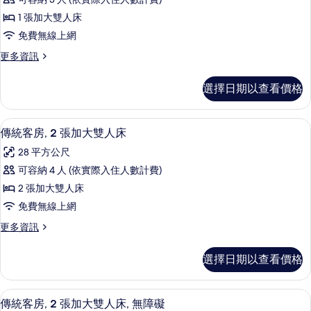
人
客
所
床
1 張加大雙人床
房,
的
有
免費無線上網
詳
1
相
情
更
更多資訊
張
多
片
加
傳
選擇日期以查看價格
統
大
客
雙
房,
高級寢具、羽絨被、客房內保險箱、書
顯
7
1
人
傳統客房, 2 張加大雙人床
示
張
床
28 平方公尺
加
傳
的
大
可容納 4 人 (依實際入住人數計費)
統
雙
所
2 張加大雙人床
人
客
有
床
免費無線上網
房,
的
相
更
更多資訊
詳
2
多
片
情
張
傳
選擇日期以查看價格
統
加
客
大
房,
高級寢具、羽絨被、客房內保險箱、書
顯
7
2
雙
傳統客房, 2 張加大雙人床, 無障礙