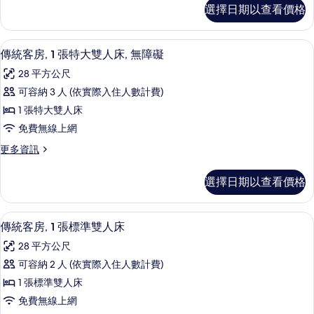
張
傳
選擇日期以查看價格
統
特
客
大
房,
高級寢具、羽絨被、客房內保險箱、書
顯
9
1
雙
傳統客房, 1 張特大雙人床, 無障礙
示
張
人
28 平方公尺
特
傳
床,
大
可容納 3 人 (依實際入住人數計費)
統
雙
無
1 張特大雙人床
人
客
障
床,
免費無線上網
房,
無
礙
更
更多資訊
障
1
多
的
礙
張
傳
的
所
選擇日期以查看價格
統
特
詳
有
客
情
大
房,
相
傳統客房, 1 張標準雙人床 | 高級寢
顯
9
1
雙
傳統客房, 1 張標準雙人床
片
示
張
人
28 平方公尺
特
傳
床,
大
可容納 2 人 (依實際入住人數計費)
統
雙
無
1 張標準雙人床
人
客
障
床,
免費無線上網
房,
無