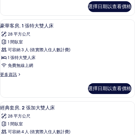
特
詳
極
相
選擇日期以查看價格
情
品
大
片
客
雙
房,
高級寢具、羽絨被、客房內保險箱、書
顯
16
1
人
豪華客房, 1 張特大雙人床
示
張
床
28 平方公尺
特
豪
(Roll-
大
1 間臥室
華
雙
In
可容納 3 人 (依實際入住人數計費)
人
客
Shower)
床
1 張特大雙人床
房,
的
(Roll-
免費無線上網
In
1
所
Shower)
更
更多資訊
張
有
的
多
特
詳
豪
相
選擇日期以查看價格
情
華
大
片
客
雙
房,
49-吋平面電視、有線頻道、電視、付
顯
16
1
人
經典套房, 2 張加大雙人床
示
張
床
28 平方公尺
特
經
的
大
1 間臥室
典
雙
所
可容納 4 人 (依實際入住人數計費)
人