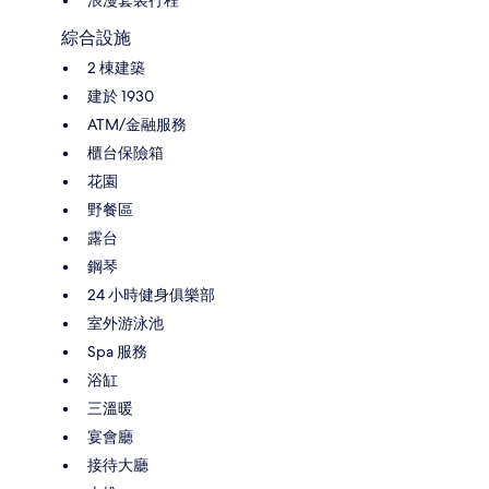
綜合設施
2 棟建築
建於 1930
ATM/金融服務
櫃台保險箱
花園
野餐區
露台
鋼琴
24 小時健身俱樂部
室外游泳池
Spa 服務
浴缸
三溫暖
宴會廳
接待大廳