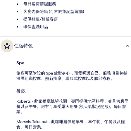
每日客房清潔服務
客房內保險箱 (可容納筆記型電腦)
提供相連/相通客房
環保盥洗用品
住宿特色
Spa
旅客可至附設的 Spa 放鬆身心，寵愛呵護自己。服務項目包括
深層組織按摩、熱石按摩、瑞典式按摩以及臉部療程。
餐飲
Roberts - 此家餐廳眺望花園，專門提供地區料理，並且供應早
餐以及午餐。房客可享受露天用餐 (視天氣狀況開放)。每日營
業。
Morsels-Take out - 此咖啡廳供應早餐、早午餐、午餐以及輕
食。每日營業。