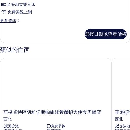
套
有
床
2 張加大雙人床
房,
的
相
免費無線上網
詳
2
片
情
更
更多資訊
張
多
加
經
選擇日期以查看價格
典
大
套
雙
房,
類似的住宿
2
人
張
床
華盛頓特區切維切斯帕維隆希爾頓大使套房飯店
華盛頓希
加
的
大
雙
所
人
有
床
的
相
詳
片
情
華
華
華盛頓特區切維切斯帕維隆希爾頓大使套房飯店
華盛頓
盛
盛
西北
西北
頓
頓
游泳池
免費早餐
游泳池
特
希