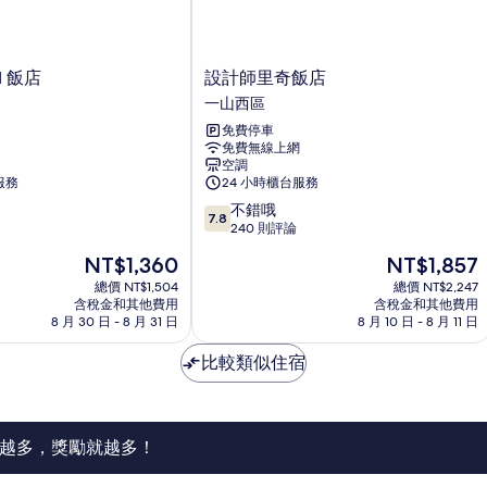
設
M 飯店
設計師里奇飯店
計
一山西區
師
免費停車
里
免費無線上網
奇
空調
飯
服務
24 小時櫃台服務
店
7.8
不錯哦
一
7.8
分，
240 則評論
山
滿
西
現
現
NT$1,360
NT$1,857
分
區
在
在
10
總價 NT$1,504
總價 NT$2,247
價
價
含稅金和其他費用
含稅金和其他費用
分，
格
格
8 月 30 日 - 8 月 31 日
8 月 10 日 - 8 月 11 日
不
為
為
錯
NT$1,360
NT$1,857
比較類似住宿
哦，
240
則
評
論
越多，獎勵就越多！