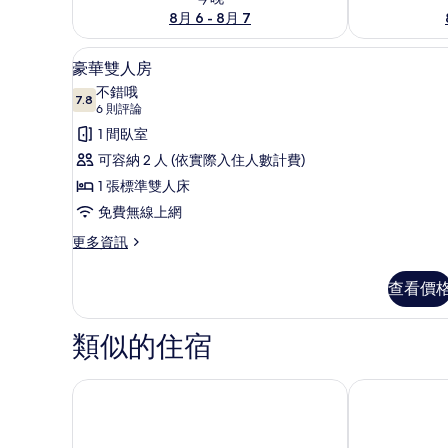
8月 6 - 8月 7
豪華雙人房 | 書桌、熨斗/熨
顯
7
豪華雙人房
示
不錯哦
7.8
7.8 分，滿分 10 分
豪
(6
6 則評論
則
華
1 間臥室
評
雙
可容納 2 人 (依實際入住人數計費)
論)
人
1 張標準雙人床
房
免費無線上網
的
更
更多資訊
多
所
豪
查看價
有
華
雙
相
人
類似的住宿
片
房
的
詳
一山克萊奧飯店
ROSENHEIM
情