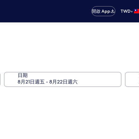
•
開啟 App
TWD
日期