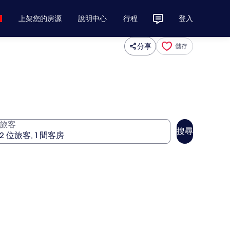
上架您的房源
說明中心
行程
登入
分享
儲存
旅客
搜尋