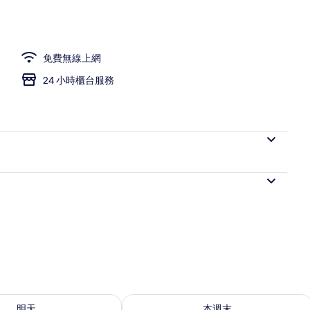
| 書桌、熨斗/熨衣板、免費無線上網、床單
免費無線上網
24 小時櫃台服務
7 - 8月 8) 的供應情況
查看本週末 (8月 7 - 8月 9) 的供應情況
明天
本週末