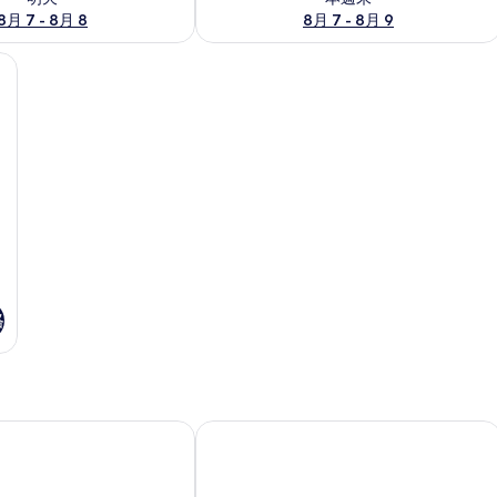
8月 7 - 8月 8
8月 7 - 8月 9
衣板、免費無線上網、床單
格
 飯店
設計師里奇飯店