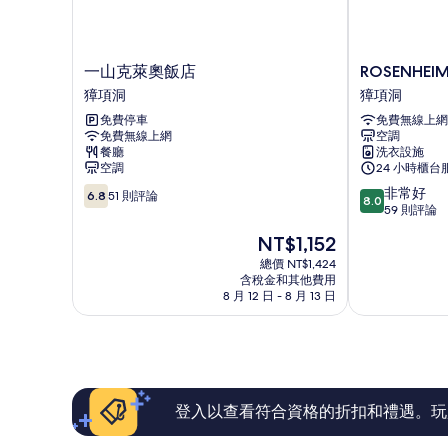
一
ROSENHEIM
一山克萊奧飯店
ROSENHEI
山
飯
獐項洞
獐項洞
克
店
免費停車
免費無線上網
萊
獐
免費無線上網
空調
奧
項
餐廳
洗衣設施
飯
洞
空調
24 小時櫃台
店
6.8
8.0
非常好
獐
6.8
51 則評論
8.0
分，
分，
59 則評論
項
滿
滿
洞
現
NT$1,152
分
分
在
10，
10
總價 NT$1,424
價
含稅金和其他費用
51
分，
格
8 月 12 日 - 8 月 13 日
則
非
為
評
常
NT$1,152
論
好，
59
則
評
論
登入以查看符合資格的折扣和禮遇。玩