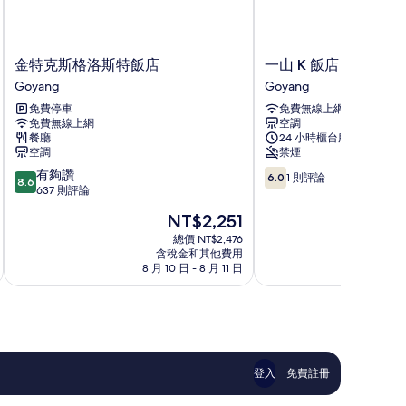
金
一
金特克斯格洛斯特飯店
一山 K 飯店
特
山
Goyang
Goyang
克
K
免費停車
免費無線上網
斯
飯
免費無線上網
空調
格
店
餐廳
24 小時櫃台服務
洛
Goyang
空調
禁煙
斯
8.6
6.0
有夠讚
特
6.0
1 則評論
8.6
分，
分，
637 則評論
飯
滿
滿
店
現
NT$2,251
分
分
Goyang
在
10
10，
總價 NT$2,476
價
含稅金和其他費用
分，
1
格
8 月 10 日 - 8 月 11 日
8 月
有
則
為
夠
評
NT$2,251
讚，
論
637
則
評
論
登入
免費註冊