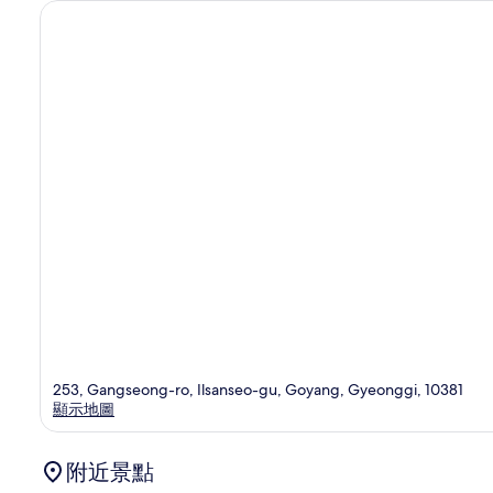
253, Gangseong-ro, Ilsanseo-gu, Goyang, Gyeonggi, 10381
顯示地圖
附近景點