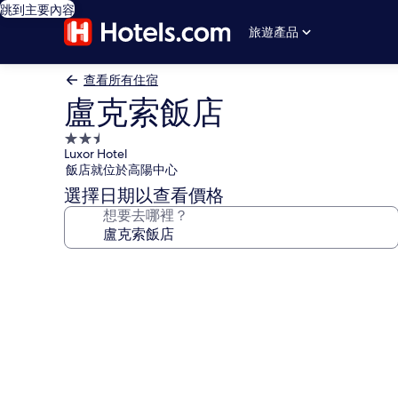
跳到主要內容
旅遊產品
查看所有住宿
盧克索飯店
2.5
Luxor Hotel
星
飯店就位於高陽中心
級
選擇日期以查看價格
住
想要去哪裡？
宿
盧
克
索
飯
店