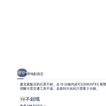
的
相
片
集
12+
簡介
客房
地點
規定
盧克索飯店的位置不錯，走 15 分鐘內就可以到KINTEX
宿離大眾交通工具不遠，走路到大化站只需要 2 分鐘。
評
不錯哦
7.2
7.2 分，滿分 10 分，
論
查看 135 則評論