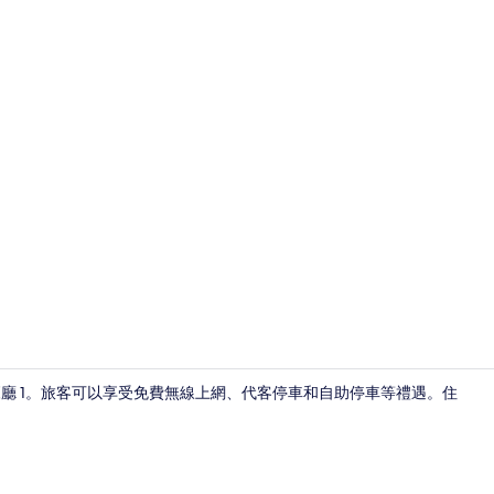
住宿正面
 展覽廳 1。旅客可以享受免費無線上網、代客停車和自助停車等禮遇。住
走廊