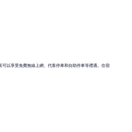
圖
1。旅客可以享受免費無線上網、代客停車和自助停車等禮遇。住宿