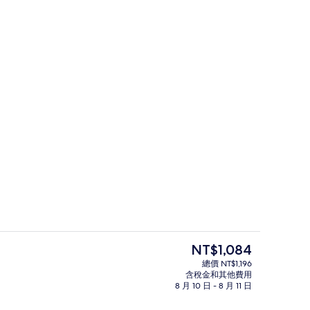
免費自助停車、免費代客停車
目
NT$1,084
前
總價 NT$1,196
的
含稅金和其他費用
接待櫃台
價
8 月 10 日 - 8 月 11 日
格
是