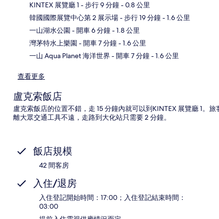
KINTEX 展覽廳 1
- 步行 9 分鐘
- 0.8 公里
韓國國際展覽中心第 2 展示場
- 步行 19 分鐘
- 1.6 公里
地
一山湖水公園
- 開車 6 分鐘
- 1.8 公里
灣茅特水上樂園
- 開車 7 分鐘
- 1.6 公里
一山 Aqua Planet 海洋世界
- 開車 7 分鐘
- 1.6 公里
查看更多
盧克索飯店
盧克索飯店的位置不錯，走 15 分鐘內就可以到KINTEX 展覽廳 
離大眾交通工具不遠，走路到大化站只需要 2 分鐘。
飯店規模
42 間客房
入住/退房
入住登記開始時間：17:00；入住登記結束時間：
03:00
提前入住需視供應情況而定