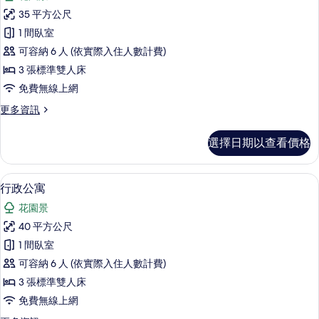
家
情
35 平方公尺
庭
1 間臥室
公
可容納 6 人 (依實際入住人數計費)
寓
3 張標準雙人床
的
免費無線上網
所
更
更多資訊
有
多
相
家
選擇日期以查看價格
庭
片
公
寓
行政公寓 | 書桌、遮光布/窗簾、免費
顯
19
的
行政公寓
示
詳
花園景
情
行
40 平方公尺
政
1 間臥室
公
可容納 6 人 (依實際入住人數計費)
寓
3 張標準雙人床
的
免費無線上網
所