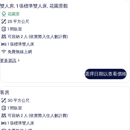
客
雙人房, 1 張標準雙人床, 花園景觀 
顯
22
雙人房, 1 張標準雙人床, 花園景觀
房
示
篩
花園景
雙
選
25 平方公尺
人
條
1 間臥室
房,
件
可容納 2 人 (依實際入住人數計費)
1
1 張標準雙人床
張
免費無線上網
標
更
更多資訊
準
多
雙
雙
選擇日期以查看價格
人
人
房,
床,
1
客房 | 書桌、遮光布/窗簾、免費無線
顯
7
張
花
客房
示
標
園
30 平方公尺
準
客
景
雙
1 間臥室
房
人
觀
可容納 2 人 (依實際入住人數計費)
床,
的
的
花
1 張標準雙人床
所
園