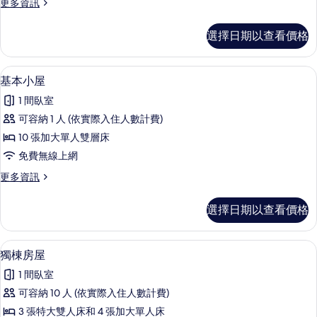
更
更多資訊
有
多
相
行
選擇日期以查看價格
政
片
公
寓
基本小屋 | 書桌、遮光布/窗簾、免費
顯
11
的
基本小屋
示
詳
1 間臥室
情
基
可容納 1 人 (依實際入住人數計費)
本
10 張加大單人雙層床
小
免費無線上網
屋
更
更多資訊
的
多
所
基
選擇日期以查看價格
本
有
小
相
屋
獨棟房屋 | 書桌、遮光布/窗簾、免費
顯
18
的
獨棟房屋
片
示
詳
1 間臥室
情
獨
可容納 10 人 (依實際入住人數計費)
棟
3 張特大雙人床和 4 張加大單人床