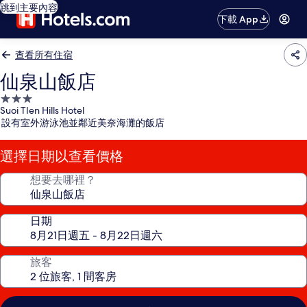
跳到主要內容
下載 App
查看所有住宿
仙泉山飯店
3.0
Suoi TIen Hills Hotel
星
設有室外游泳池並鄰近美奈海灘的飯店
級
住
選擇日期以查看價格
宿
想要去哪裡？
日期
旅客