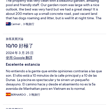
The property was very clean with a beautiful garden, amazing
pool and friendly staff. Our garden room was large with a nice
outlook, the bed was very hard but we had a great sleep! It is
about 200 meters up a small concrete road, past vacant land
that has dogs roaming and litter, but is well lit at night time. The
property offers drinks for sale but no food. It is close enough to
Carmel，3 晚旅行
walk to local and tourist restaurants, or you can hire a scooter
from reception, as well as have your laundry done. The owner is
very helpful, and had her husband drive us at 6.30am to catch
旅客真實評論
our bus for no charge. We would definitely come back here and
would highly recommend staying.
10/10 好極了
2024 年 3 月 25 日
使用 Google 翻譯
Excelente estancia
No entiendo a la gente que emite opiniones contrarias a las que
son. El sítio está a 10 minutos de la calle principal y a 10 de las
Dunas. La piscina es spectacular y te sirven un pequeño
desayuno. El camino hacia y desde el aloamiento no es la 5a
avenida de Manhattan pero en Vietnam es lo normal.
BERNARDO，3 晚旅行