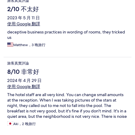
旅客真實評論
2/10 不太好
2023 年 5 月 11 日
使用 Google 翻譯
deceptive business practices in wording of rooms, they tricked
us
Matthew，3 晚旅行
旅客真實評論
8/10 非常好
2024 年 4 月 29 日
使用 Google 翻譯
The hotel staff are all very kind. You can change small amounts
at the reception. When I was taking pictures of the stars at
night, they called out to me not to fall into the pool. The
breakfast is not very good, but it's fine if you don't mind. It's in a
quiet area, but the neighborhood is not very nice. There is noise
from the nearby houses. It's difficult to walk to the hotel
Aki，2 晚旅行
because the neighbors' dogs wander around at night.