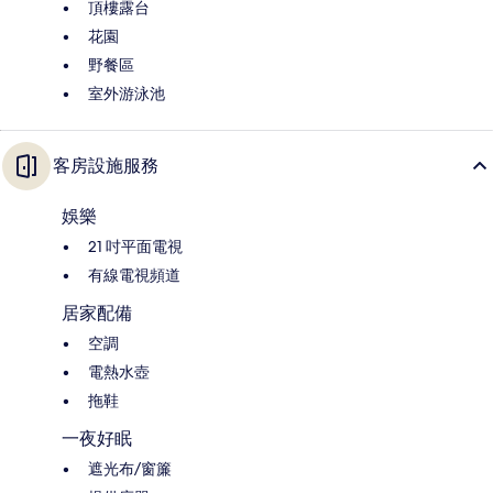
頂樓露台
花園
野餐區
室外游泳池
客房設施服務
娛樂
21 吋平面電視
有線電視頻道
居家配備
空調
電熱水壺
拖鞋
一夜好眠
遮光布/窗簾