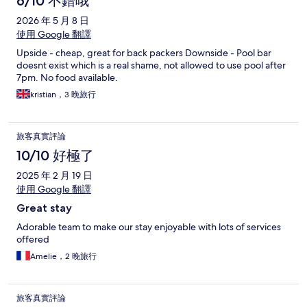
6/10 不錯哦
2026 年 5 月 8 日
使用 Google 翻譯
Upside - cheap, great for back packers Downside - Pool bar
doesnt exist which is a real shame, not allowed to use pool after
7pm. No food available.
kristian，3 晚旅行
旅客真實評論
10/10 好極了
2025 年 2 月 19 日
使用 Google 翻譯
Great stay
Adorable team to make our stay enjoyable with lots of services
offered
Amelie，2 晚旅行
旅客真實評論