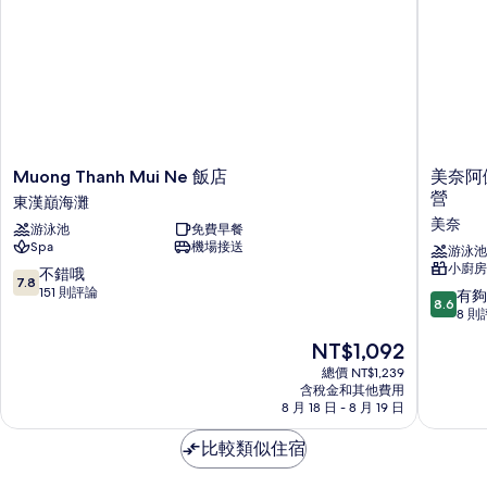
情
Muong
美
Muong Thanh Mui Ne 飯店
美奈阿佩
Thanh
奈
營
東漢巔海灘
Mui
阿
美奈
游泳池
免費早餐
Ne
佩
Spa
機場接送
飯
克
游泳池
小廚房
店
曼
7.8
不錯哦
7.8
東
德
分，
151 則評論
8.6
有夠
8.6
漢
拉
滿
分，
8 則
巔
飯
分
滿
現
NT$1,092
海
店
10
分
在
灘
及
分，
10
總價 NT$1,239
價
度
不
含稅金和其他費用
分，
格
8 月 18 日 - 8 月 19 日
假
錯
有
為
村
哦，
夠
NT$1,092
比較類似住宿
-
151
讚，
由
則
8
BuB