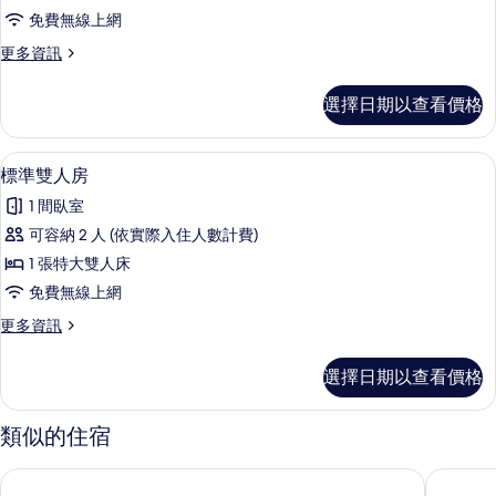
房
免費無線上網
屋
更
更多資訊
的
多
所
獨
選擇日期以查看價格
棟
有
房
相
屋
標準雙人房 | 游泳池 | 室外游泳池
顯
7
的
標準雙人房
片
示
詳
1 間臥室
情
標
可容納 2 人 (依實際入住人數計費)
準
1 張特大雙人床
雙
免費無線上網
人
更
更多資訊
房
多
的
標
選擇日期以查看價格
準
所
雙
有
人
類似的住宿
房
相
的
Muong Thanh Mui Ne 飯店
美奈阿佩克
片
詳