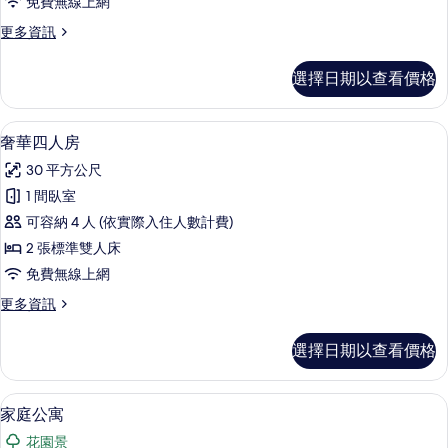
所
免費無線上網
景
有
有
觀
更
更多資訊
相
的
多
相
詳
片
客
片
選擇日期以查看價格
情
房
的
詳
書桌、遮光布/窗簾、免費無線上網、
顯
16
情
奢華四人房
示
30 平方公尺
奢
1 間臥室
華
可容納 4 人 (依實際入住人數計費)
四
2 張標準雙人床
人
免費無線上網
房
更
更多資訊
的
多
所
奢
選擇日期以查看價格
華
有
四
相
人
家庭公寓 | 浴室 | 淋浴設備、免費盥
顯
13
房
家庭公寓
片
示
的
花園景
詳