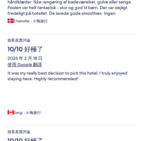
håndklæder. Ikke rengøring af badeværelser, gulve eller senge.
duvet cover. I would absolutely not stay here again.
Poolen var helt fantastisk - stor og god til børn. Der var dejligt
fredeligt på hotellet. De lavede gode smoothies. Ingen
mulighed for mad på hotellet eller i nærheden. Men kan leveres
Charlotte，3 晚旅行
med Grab.
旅客真實評論
10/10 好極了
2026 年 2 月 18 日
使用 Google 翻譯
It was my really best decision to pick this hotel, I truly enjoyed
staying here. Highly recommended!
Sergi，6 晚旅行
旅客真實評論
10/10 好極了