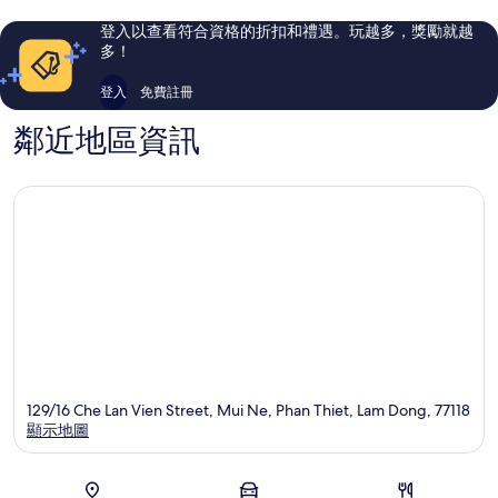
評
則
&
論
評
登入以查看符合資格的折扣和禮遇。玩越多，獎勵就越
S3
論
多！
經
營
登入
免費註冊
美
奈
鄰近地區資訊
129/16 Che Lan Vien Street, Mui Ne, Phan Thiet, Lam Dong, 77118
顯示地圖
地圖