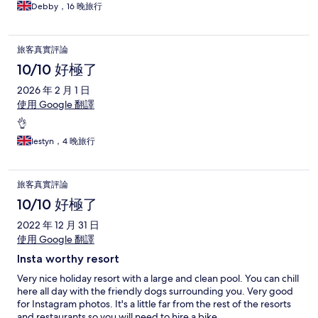
Debby，16 晚旅行
旅客真實評論
10/10 好極了
2026 年 2 月 1 日
使用 Google 翻譯
👌
Iestyn，4 晚旅行
旅客真實評論
10/10 好極了
2022 年 12 月 31 日
使用 Google 翻譯
Insta worthy resort
Very nice holiday resort with a large and clean pool. You can chill
here all day with the friendly dogs surrounding you. Very good
for Instagram photos. It's a little far from the rest of the resorts
and restaurants so you will need to hire a bike.