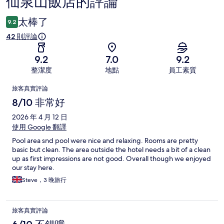
仙泉山飯店的評論
評
論
太棒了
9.2
42 則評論
9.2
7.0
9.2
整潔度
地點
員工素質
評
旅客真實評論
論
8/10 非常好
2026 年 4 月 12 日
使用 Google 翻譯
Pool area snd pool were nice and relaxing. Rooms are pretty
basic but clean. The area outside the hotel needs a bit of a clean
up as first impressions are not good. Overall though we enjoyed
our stay here.
Steve，3 晚旅行
旅客真實評論