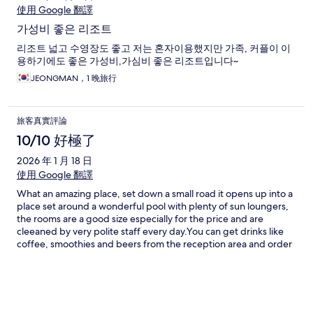
使用 Google 翻譯
가성비 좋은 리조트
리조트 넓고 수영장도 좋고 저는 혼자이용했지만 가족, 커플이 이
용하기에도 좋은 가성비,가심비 좋은 리조트입니다~
JEONGMAN，1 晚旅行
旅客真實評論
10/10 好極了
2026 年 1 月 18 日
使用 Google 翻譯
What an amazing place, set down a small road it opens up into a
place set around a wonderful pool with plenty of sun loungers,
the rooms are a good size especially for the price and are
cleeaned by very polite staff every day.You can get drinks like
coffee, smoothies and beers from the reception area and order
food for delivery from Grab ( there is no restaurant). A short walk
from the hotel there are restaurants, ATMs and the beach, the
beach is popular with kite surfers you can also get drinks and
food from the hotels along there