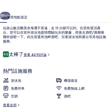
相
一個
下一個
片
137+
簡介
客房
地點
規定
集
仙泉山飯店離美奈海灘不算遠，走 15 分鐘可以到。住宿有屋頂露
台。您可以在室外游泳池盡情體驗玩水的樂趣，然後去酒吧/酒廊喝
幾杯放鬆一下。此住宿還有池畔酒吧、兒童游泳池和露台等其他設施
服務。
評
太棒了
9.2
查看 42 則評論
9.2 分，滿分 10 分，
論
室外游泳池
熱門設施服務
游泳池
機場接送
免費停車
免費無線上網
空調
酒吧
查看全部