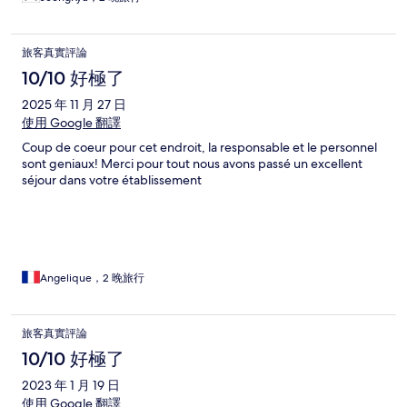
旅客真實評論
10/10 好極了
2025 年 11 月 27 日
使用 Google 翻譯
Coup de coeur pour cet endroit, la responsable et le personnel
sont geniaux! Merci pour tout nous avons passé un excellent
séjour dans votre établissement
Angelique，2 晚旅行
旅客真實評論
10/10 好極了
2023 年 1 月 19 日
使用 Google 翻譯