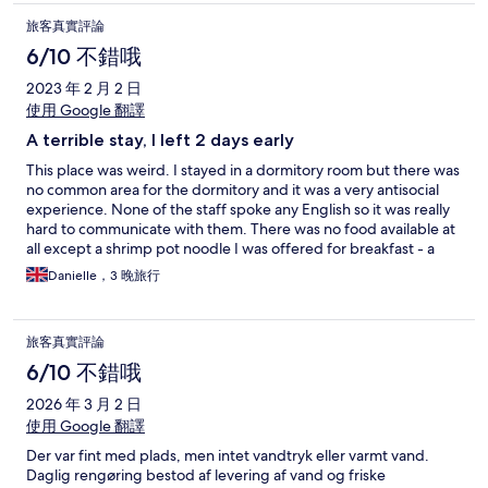
旅客真實評論
6/10 不錯哦
2023 年 2 月 2 日
使用 Google 翻譯
A terrible stay, I left 2 days early
This place was weird. I stayed in a dormitory room but there was
no common area for the dormitory and it was a very antisocial
experience. None of the staff spoke any English so it was really
hard to communicate with them. There was no food available at
all except a shrimp pot noodle I was offered for breakfast - a
strange choice as most people don’t eat shrimp. When I asked
Danielle，3 晚旅行
where I could get food the receptionist said I would have to go
to the market and also showed me somewhere on google maps
that was over an hour away. The beds were unbelievably
旅客真實評論
uncomfortable and literally rock hard, and the dorm toilet had a
tiny amount of toilet roll and being a wet room the whole
6/10 不錯哦
bathroom was absolutely soaked all the time and stank of urine.
2026 年 3 月 2 日
The rooms never seemed to be cleaned. There were also no
lockers or safe places to put your things, and the staff moved
使用 Google 翻譯
my things on my bed when I was out just so they could
Der var fint med plads, men intet vandtryk eller varmt vand.
straighten the bedding. There were no linens provided either,
Daglig rengøring bestod af levering af vand og friske
just a small pillow and a weird colourful blanket, no sheet or