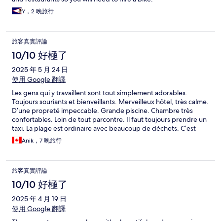
Y，2 晚旅行
旅客真實評論
10/10 好極了
2025 年 5 月 24 日
使用 Google 翻譯
Les gens qui y travaillent sont tout simplement adorables.
Toujours souriants et bienveillants. Merveilleux hôtel, très calme.
D’une propreté impeccable. Grande piscine. Chambre très
confortables. Loin de tout parcontre. Il faut toujours prendre un
taxi. La plage est ordinaire avec beaucoup de déchets. C’est
triste de voir ça.
Anik，7 晚旅行
旅客真實評論
10/10 好極了
2025 年 4 月 19 日
使用 Google 翻譯