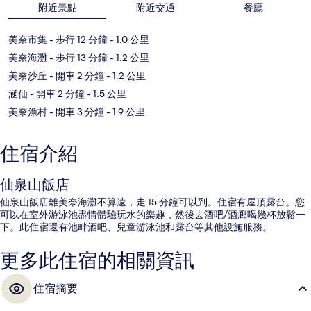
附近景點
附近交通
餐廳
美奈市集
- 步行 12 分鐘
- 1.0 公里
美奈海灘
- 步行 13 分鐘
- 1.2 公里
美奈沙丘
- 開車 2 分鐘
- 1.2 公里
涵仙
- 開車 2 分鐘
- 1.5 公里
美奈漁村
- 開車 3 分鐘
- 1.9 公里
住宿介紹
仙泉山飯店
仙泉山飯店離美奈海灘不算遠，走 15 分鐘可以到。住宿有屋頂露台。您
可以在室外游泳池盡情體驗玩水的樂趣，然後去酒吧/酒廊喝幾杯放鬆一
下。此住宿還有池畔酒吧、兒童游泳池和露台等其他設施服務。
更多此住宿的相關資訊
住宿摘要