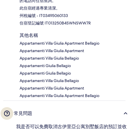
的電話向住宿查詢。
此住宿經過專業清潔。
州稅編號 - IT03495060133
住宿登記編號 IT013250B4SWNSWW7R
其他名稱
Appartamenti Villa Giulia Apartment Bellagio
Appartamenti Villa Giulia Apartment
Appartamenti Villa Giulia Bellagio
Appartamenti Giulia Bellagio
Appartamenti Giulia Bellagio
Appartamenti Villa Giulia Bellagio
Appartamenti Villa Giulia Apartment
Appartamenti Villa Giulia Apartment Bellagio
常見問題
我是否可以免費取消古伊里亞公寓別墅飯店的預訂並收