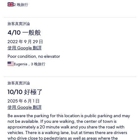
2 晚旅行
旅客真實評論
4/10 一般般
2022 年 9 月 29 日
使用 Google 翻譯
Poor condition, no elevator
Eugenia，3 晚旅行
旅客真實評論
10/10 好極了
2025 年 6 月 1 日
使用 Google 翻譯
Be aware the parking for this location is public parking and may
not be available. If you are walking, the center of town is
approximately a 20 minute walk and you share the road with
vehicles. There is a walking lane, but at times there are drivers
who drive close to pedestrians as well as areas where the