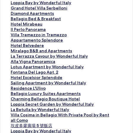
i
L
Loppia Bay by Wonderful Italy
l
o
G
Grand Hotel Villa Serbelloni
l
p
r
D
Diamond Apartments
a
p
a
i
B
Bellagio Bed & Breakfast
R
i
n
a
e
H
Hotel Mirabeau
i
a
d
m
l
o
I
Il Perlo Panorama
v
B
H
o
l
t
l
V
Villa Tremezzo in Tremezzo
a
a
o
n
a
e
P
i
A
Appartamento Splendore
B
y
t
d
g
l
e
l
p
H
Hotel Belvedere
e
b
e
A
i
M
r
l
p
o
M
Miralago B&B and Apartments
l
y
l
p
o
i
l
a
a
t
i
L
La Terrazza Cavour by Wonderful Italy
l
W
V
a
B
r
o
T
r
e
r
a
A
Alla Vigna Panoramica
a
o
i
r
e
a
P
r
t
l
a
T
l
L
Lotus Apartment by Wonderful Italy
g
n
l
t
d
b
a
e
a
B
l
e
l
o
F
Fontana Del Lago Apt. 2
i
d
l
m
&
e
n
m
m
e
a
r
a
t
o
H
Hotel Excelsior Splendide
o
e
a
e
B
a
o
e
e
l
g
r
V
u
n
o
S
Sailing Apartment by Wonderful Italy
W
r
S
n
r
u
r
z
n
v
o
a
i
s
t
t
a
R
Residence L'Ulivo
i
f
e
t
e
的
a
z
t
e
B
z
g
A
a
e
i
e
B
Bellagio Luxury Suites Apartments
t
u
r
s
a
連
m
o
o
d
&
z
n
p
n
l
l
s
e
C
Charming Bellagio Boutique Hotel
h
l
b
的
k
結
a
i
S
e
B
a
a
a
a
E
i
i
l
h
L
Loppia Secret Garden by Wonderful Italy
P
I
e
連
f
的
n
p
r
a
C
P
r
D
x
n
d
l
a
o
L
La Betulla by Wonderful Italy
o
t
l
結
a
連
T
l
e
n
a
a
t
e
c
g
e
a
r
p
a
V
Villa Cosima in Bellagio With Private Pool by Rent
o
a
l
s
結
r
e
的
d
v
n
m
l
e
A
n
g
m
p
B
i
all Como
l
l
o
t
e
n
連
A
o
o
e
L
l
p
c
i
i
i
e
l
坎
坎皮多廖廣場 5 號飯店
b
y
n
的
m
d
結
p
u
r
n
a
s
a
e
o
n
a
t
l
皮
L
Loppia Bay by Wonderful Italy