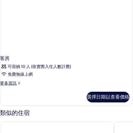
情
客房
可容納 10 人 (依實際入住人數計費)
免費無線上網
更
更多資訊
多
客
選擇日期以查看價格
房
的
詳
類似的住宿
情
義大利唐費蘭特飯店
皮可拉貝