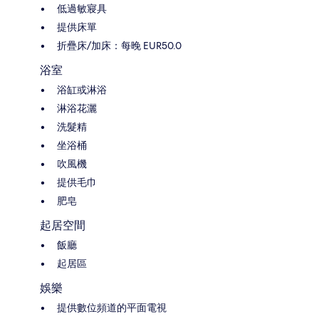
低過敏寢具
提供床單
折疊床/加床：每晚 EUR50.0
浴室
浴缸或淋浴
淋浴花灑
洗髮精
坐浴桶
吹風機
提供毛巾
肥皂
起居空間
飯廳
起居區
娛樂
提供數位頻道的平面電視