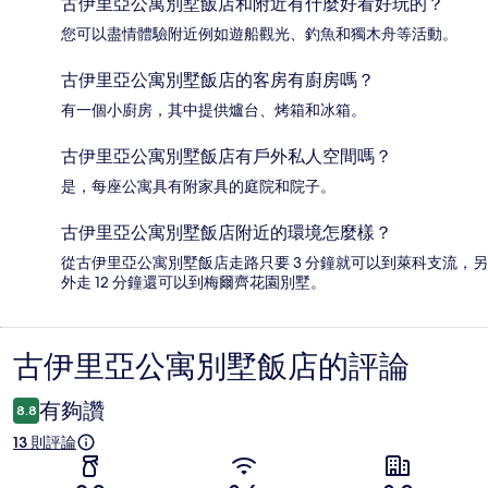
古伊里亞公寓別墅飯店和附近有什麼好看好玩的？
您可以盡情體驗附近例如遊船觀光、釣魚和獨木舟等活動。
古伊里亞公寓別墅飯店的客房有廚房嗎？
有一個小廚房，其中提供爐台、烤箱和冰箱。
古伊里亞公寓別墅飯店有戶外私人空間嗎？
是，每座公寓具有附家具的庭院和院子。
古伊里亞公寓別墅飯店附近的環境怎麼樣？
從古伊里亞公寓別墅飯店走路只要 3 分鐘就可以到萊科支流，另
外走 12 分鐘還可以到梅爾齊花園別墅。
古伊里亞公寓別墅飯店的評論
評
論
有夠讚
8.8
13 則評論