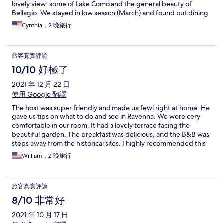
lovely view: some of Lake Como and the general beauty of
Bellagio. We stayed in low season (March) and found out dining
is really limited within walking distance (especially
Cynthia，2 晚旅行
Sundays/Mondays). I'd stay here again, but if you are looking to
be right within the "action" of the lake shore dining/shopping
you might consider elsewhere. We enjoyed a lot of walking and
旅客真實評論
would actually prefer this property if/when we return. The
gentleman who met us for checkin was helpful and responsive
10/10 好極了
(wifi initially not working and he came and fixed it quickly). This
2021 年 12 月 22 日
felt a lot more like "local" Italy, rather than the touristy big hotels.
使用 Google 翻譯
The host was super friendly and made ua fewl right at home. He
gave us tips on what to do and see in Ravenna. We were cery
comfortable in our room. It had a lovely terrace facing the
beautiful garden. The breakfast was delicious, and the B&B was
steps away from the historical sites. I highly recommended this
B&B!
William，2 晚旅行
旅客真實評論
8/10 非常好
2021 年 10 月 17 日