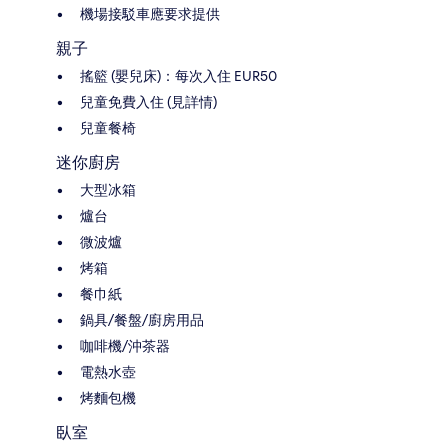
機場接駁車應要求提供
親子
搖籃 (嬰兒床)：每次入住 EUR50
兒童免費入住 (見詳情)
兒童餐椅
迷你廚房
大型冰箱
爐台
微波爐
烤箱
餐巾紙
鍋具/餐盤/廚房用品
咖啡機/沖茶器
電熱水壺
烤麵包機
臥室