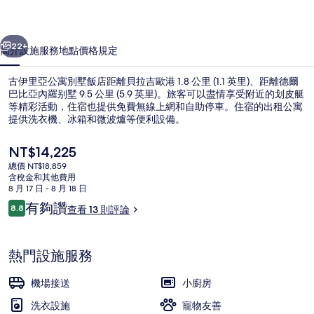
寓
別
一個
下一個
墅
22+
簡介
設施服務
地點
價格
規定
飯
古伊里亞公寓別墅飯店距離貝拉吉歐港 1.8 公里 (1.1 英里)、距離德爾
店
巴比亞內羅别墅 9.5 公里 (5.9 英里)。旅客可以盡情享受附近的划皮艇
等精彩活動，住宿也提供免費無線上網和自助停車。住宿的出租公寓
的
提供洗衣機、冰箱和微波爐等便利設備。
相
目
NT$14,225
片
前
總價 NT$18,859
的
集
含稅金和其他費用
價
8 月 17 日 - 8 月 18 日
房內用餐區
格
評
有夠讚
8.8
查看 13 則評論
是
8.8 分，滿分 10 分，
論
NT$14,225
熱門設施服務
機場接送
小廚房
洗衣設施
寵物友善