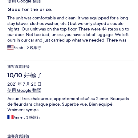
使用 Google 翻譯
Good for the price.
The unit was comfortable and clean. It was equipped for a long
stay (stove, clothes washer, etc.) but we only stayed a couple
nights. Our unit was on the top floor. There were 44 steps up to
our door. Not too bad, unless you have a lot of luggage. We left
ours in our car and just carried up what we needed. There was
plenty of parking spaces in front of the building, just off the
Ralph，2 晚旅行
main road, but it all got taken during the day on the weekend.
By the evening, many spaces were available, again. The location
was fine. You can’t see the lake, but it’s a short drive to the lake
旅客真實評論
side and Bellagio. All in all, it was good for the price.
10/10 好極了
2021 年 7 月 20 日
使用 Google 翻譯
Accueil tres chaleureux, appartement situé au 2 eme. Bouquets
de fleur dans chaque piece. Superbe vue. Bien équipé.
Vraiment sympa.
Anne，3 晚旅行
旅客真實評論