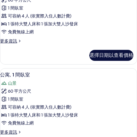
60 平方公尺
寓,
情
1 間臥室
1
可容納 4 人 (依實際入住人數計費)
間
1 張特大雙人床和 1 張加大雙人沙發床
臥
免費無線上網
室
更
更多資訊
的
多
所
公
選擇日期以查看價格
寓,
有
1
相
間
1 間臥室、低過敏寢具、熨斗/熨衣板、
顯
9
臥
片
公寓, 1 間臥室
示
室
山景
的
公
詳
60 平方公尺
寓,
情
1 間臥室
1
可容納 4 人 (依實際入住人數計費)
間
1 張特大雙人床和 1 張加大雙人沙發床
臥
免費無線上網
室
更
更多資訊
的