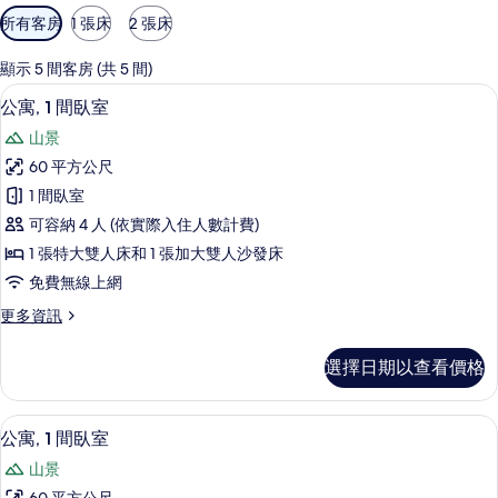
可
所有客房
1 張床
2 張床
用
的
顯示 5 間客房 (共 5 間)
客
平面電視
顯
16
公寓, 1 間臥室
房
示
篩
山景
公
選
60 平方公尺
寓,
條
1 間臥室
1
件
可容納 4 人 (依實際入住人數計費)
間
1 張特大雙人床和 1 張加大雙人沙發床
臥
免費無線上網
室
更
更多資訊
的
多
所
公
選擇日期以查看價格
寓,
有
1
相
間
1 間臥室、低過敏寢具、熨斗/熨衣板、
顯
14
臥
片
公寓, 1 間臥室
示
室
山景
的
公
詳