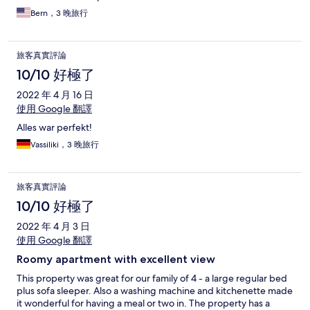
walking lane ends. There are 2 roads to drive in and out of the
Bern，3 晚旅行
area, I'd recommend inquiring about the route that is wider. The
apartment had everything we might require and we were
provided with a lovely welcome basket. Communication was
旅客真實評論
very good and my only complaint would be that we were
exhausted, advised of the time we would arrive, and had to wait
10/10 好極了
a half hour before someone gave us the key. We were proactive
2022 年 4 月 16 日
in giving an arrival time, but as in life things may occur that make
someone late, so I cannot say that it will be an issue for guests in
使用 Google 翻譯
the future. There is a market within walking distance and a
Alles war perfekt!
restaurant 2 minutes up the road. I'd definitely recommend a
stay at this location.
Vassiliki，3 晚旅行
旅客真實評論
10/10 好極了
2022 年 4 月 3 日
使用 Google 翻譯
Roomy apartment with excellent view
This property was great for our family of 4 - a large regular bed
plus sofa sleeper. Also a washing machine and kitchenette made
it wonderful for having a meal or two in. The property has a