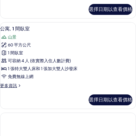
多
所
公
選擇日期以查看價格
寓,
有
1
相
間
1 間臥室、低過敏寢具、熨斗/熨衣板、
顯
9
臥
片
公寓, 1 間臥室
示
室
山景
的
公
詳
60 平方公尺
寓,
情
1 間臥室
1
可容納 4 人 (依實際入住人數計費)
間
1 張特大雙人床和 1 張加大雙人沙發床
臥
免費無線上網
室
更
更多資訊
的
多
所
公
選擇日期以查看價格
寓,
有
1
相
間
臥
片
室
的
詳