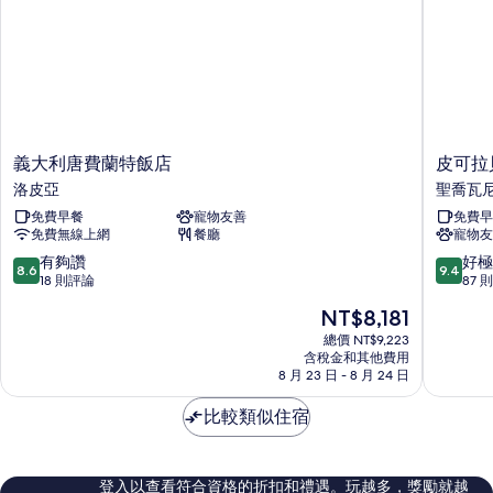
義
皮
義大利唐費蘭特飯店
皮可拉
大
可
洛皮亞
聖喬瓦
利
拉
免費早餐
寵物友善
免費早
唐
貝
免費無線上網
餐廳
寵物友
費
拉
蘭
吉
8.6
9.4
有夠讚
好極
8.6
9.4
特
歐
分，
分，
18 則評論
87 
飯
飯
滿
滿
現
NT$8,181
店
店
分
分
在
洛
聖
10
10
總價 NT$9,223
價
皮
含稅金和其他費用
喬
分，
分，
格
8 月 23 日 - 8 月 24 日
亞
瓦
有
好
為
尼
夠
極
NT$8,181
比較類似住宿
讚，
了，
18
87
則
則
評
評
登入以查看符合資格的折扣和禮遇。玩越多，獎勵就越