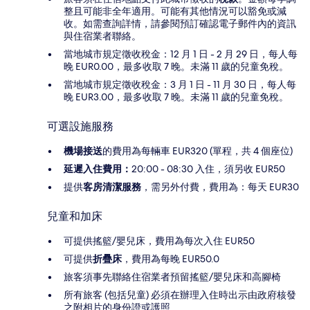
整且可能非全年適用。可能有其他情況可以豁免或減
收。如需查詢詳情，請參閱預訂確認電子郵件內的資訊
與住宿業者聯絡。
當地城市規定徵收稅金：12 月 1 日 - 2 月 29 日，每人每
晚 EUR0.00，最多收取 7 晚。未滿 11 歲的兒童免稅。
當地城市規定徵收稅金：3 月 1 日 - 11 月 30 日，每人每
晚 EUR3.00，最多收取 7 晚。未滿 11 歲的兒童免稅。
可選設施服務
機場接送
的費用為每輛車 EUR320 (單程，共 4 個座位)
延遲入住費用：
20:00 - 08:30 入住，須另收 EUR50
提供
客房清潔服務
，需另外付費，費用為：每天 EUR30
兒童和加床
可提供搖籃/嬰兒床，費用為每次入住 EUR50
可提供
折疊床
，費用為每晚 EUR50.0
旅客須事先聯絡住宿業者預留搖籃/嬰兒床和高腳椅
所有旅客 (包括兒童) 必須在辦理入住時出示由政府核發
之附相片的身份證或護照