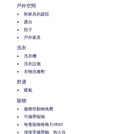
戶外空間
附家具的庭院
露台
院子
戶外家具
洗衣
洗衣機
洗衣設施
衣物洗滌劑
舒適
暖氣
寵物
服務性動物免費
可攜帶寵物
每隻寵物每晚 EUR30
僅接受攜帶貓、狗入住