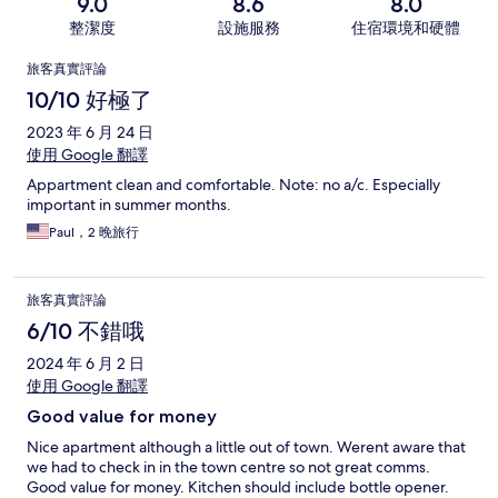
9.0
8.6
8.0
整潔度
設施服務
住宿環境和硬體
評
旅客真實評論
論
10/10 好極了
2023 年 6 月 24 日
使用 Google 翻譯
Appartment clean and comfortable. Note: no a/c. Especially
important in summer months.
Paul，2 晚旅行
旅客真實評論
6/10 不錯哦
2024 年 6 月 2 日
使用 Google 翻譯
Good value for money
Nice apartment although a little out of town. Werent aware that
we had to check in in the town centre so not great comms.
Good value for money. Kitchen should include bottle opener.