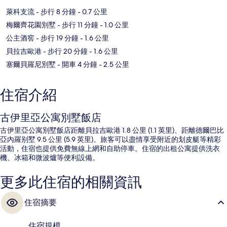
萊科支流
- 步行 8 分鐘
- 0.7 公里
梅爾齊花園別墅
- 步行 11 分鐘
- 1.0 公里
公主酒窖
- 步行 19 分鐘
- 1.6 公里
貝拉吉歐港
- 步行 20 分鐘
- 1.6 公里
塞爾貝羅尼別墅
- 開車 4 分鐘
- 2.5 公里
住宿介紹
古伊里亞公寓別墅飯店
古伊里亞公寓別墅飯店距離貝拉吉歐港 1.8 公里 (1.1 英里)、距離德爾巴比
亞內羅别墅 9.5 公里 (5.9 英里)。旅客可以盡情享受附近的划皮艇等精彩
活動，住宿也提供免費無線上網和自助停車。住宿的出租公寓提供洗衣
機、冰箱和微波爐等便利設備。
更多此住宿的相關資訊
住宿摘要
住宿規模