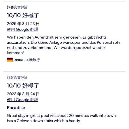
旅客真實評論
10/10 好極了
2025 年 8 月 23 日
使用 Google 翻譯
Wir haben den Aufenthalt sehr genossen. Es gibt nichts
auszusetzen. Die kleine Anlage war super und das Personal sehr
nett und zuvorkommend. Wir würden jederzeit wieder
kommen!
Janine，4 晚旅行
旅客真實評論
10/10 好極了
2023 年 3 月 24 日
使用 Google 翻譯
Paradise
Great stay in great pool villa about 20 minutes walk into town,
has a 7 eleven down stairs which is handy.