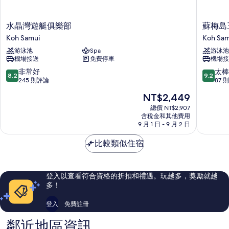
水
蘇
水晶灣遊艇俱樂部
蘇梅島
晶
梅
Koh Samui
Koh Sam
灣
島
游泳池
Spa
游泳池
遊
三
機場接送
免費停車
機場接
艇
樹
俱
薩
8.2
9.2
非常好
太棒
8.2
9.2
樂
羅
分，
分，
245 則評論
87 
部
查
滿
滿
現
NT$2,449
Koh
別
分
分
在
Samui
墅
10
10
總價 NT$2,907
價
含稅金和其他費用
度
分，
分，
格
9 月 1 日 - 9 月 2 日
假
非
太
為
村
常
棒
NT$2,449
比較類似住宿
Koh
好，
了，
Samui
245
87
則
則
評
評
登入以查看符合資格的折扣和禮遇。玩越多，獎勵就越
論
論
多！
登入
免費註冊
鄰近地區資訊