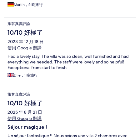
Martin，5 晚旅行
旅客真實評論
10/10 好極了
2023 年 12 月 18 日
使用 Google 翻譯
Had a lovely stay. The villa was so clean, well furnished and had
everything we needed. The staff were lovely and so helpful!
Exceptional from start to finish.
Ellie，1 晚旅行
旅客真實評論
10/10 好極了
2025 年 8 月 21 日
使用 Google 翻譯
Séjour magique !
Un séjour fantastique !! Nous avions une villa 2 chambres avec