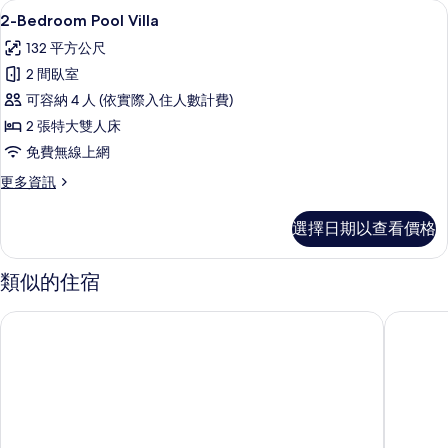
2-Bedroom Pool Villa | 露台/庭院
顯
23
的
2-Bedroom Pool Villa
示
詳
132 平方公尺
情
2-
2 間臥室
Bedroom
可容納 4 人 (依實際入住人數計費)
Pool
2 張特大雙人床
Villa
的
免費無線上網
所
更
更多資訊
多
有
2-
選擇日期以查看價格
相
Bedroom
Pool
片
Villa
類似的住宿
的
詳
水晶灣遊艇俱樂部
蘇梅島三
情