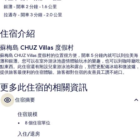
銀灘
- 開車 2 分鐘
- 1.6 公里
拉邁寺
- 開車 3 分鐘
- 2.0 公里
住宿介紹
蘇梅島 CHUZ Villas 度假村
蘇梅島 CHUZ Villas 度假村的位置很方便，開車 5 分鐘內就可以到拉美海
灘和銀灘。您可以在室外游泳池盡情體驗玩水的樂趣，也可以到咖啡廳吃
點東西。此住宿還有附設兒童游泳池和露台，別墅更配備冰箱和微波爐，
提供旅客最便利的住宿體驗。旅客都對住宿的友善員工讚不絕口。
更多此住宿的相關資訊
住宿摘要
住宿規模
8 個住宿單位
入住/退房