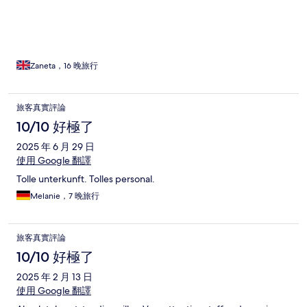
always there for us to help. We enjoyed each and every day.
Breakfasts were tasty and generous. Thank you Chuz Villas team
for looking after us and making our stay pleasant and
memorable.
Zaneta，16 晚旅行
旅客真實評論
10/10 好極了
2025 年 6 月 29 日
使用 Google 翻譯
Tolle unterkunft. Tolles personal.
Melanie，7 晚旅行
旅客真實評論
10/10 好極了
2025 年 2 月 13 日
使用 Google 翻譯