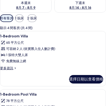
查看本週末 (8月 7 - 8月 9) 的供應情況
查看下週末 (8月 14 - 8月 16)
本週末
下週末
8月 7 - 8月 9
8月 14 - 8月 16
可
所有客房
1 張床
2 張床
用
的
顯示 4 間客房 (共 4 間)
客
1-Bedroom Villa | 起居區 | 43
顯
14
1-Bedroom Villa
房
示
篩
65 平方公尺
1-
選
可容納 2 人 (依實際入住人數計費)
Bedroom
條
1 張特大雙人床
Villa
件
免費無線上網
的
所
更
更多資訊
多
有
1-
選擇日期以查看價格
相
Bedroom
Villa
片
的
1-Bedroom Pool Villa | 免
顯
21
詳
1-Bedroom Pool Villa
示
情
78 平方公尺
1-