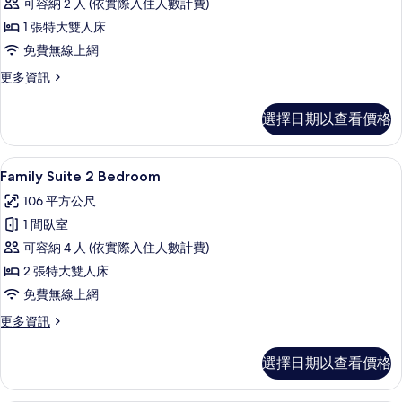
可容納 2 人 (依實際入住人數計費)
Bedroom
1 張特大雙人床
Pool
免費無線上網
Villa
的
更
更多資訊
多
所
1-
選擇日期以查看價格
有
Bedroom
Pool
相
Villa
Family Suite 2 Bedroom |
顯
片
20
的
Family Suite 2 Bedroom
示
詳
106 平方公尺
情
Family
1 間臥室
Suite
可容納 4 人 (依實際入住人數計費)
2
2 張特大雙人床
Bedroom
的
免費無線上網
所
更
更多資訊
多
有
Family
選擇日期以查看價格
相
Suite
2
片
Bedroom