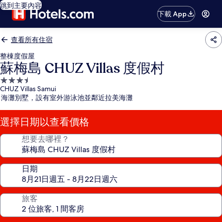
跳到主要內容
下載 App
查看所有住宿
整棟度假屋
蘇梅島 CHUZ Villas 度假村
3.5
CHUZ Villas Samui
星
海灘別墅，設有室外游泳池並鄰近拉美海灘
級
住
選擇日期以查看價格
宿
想要去哪裡？
日期
旅客