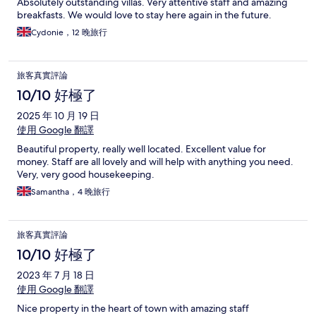
Absolutely outstanding villas. Very attentive staff and amazing
breakfasts. We would love to stay here again in the future.
Cydonie，12 晚旅行
旅客真實評論
10/10 好極了
2025 年 10 月 19 日
使用 Google 翻譯
Beautiful property, really well located. Excellent value for
money. Staff are all lovely and will help with anything you need.
Very, very good housekeeping.
Samantha，4 晚旅行
旅客真實評論
10/10 好極了
2023 年 7 月 18 日
使用 Google 翻譯
Nice property in the heart of town with amazing staff