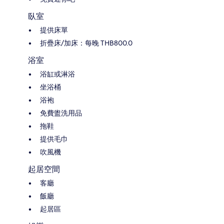
臥室
提供床單
折疊床/加床：每晚 THB800.0
浴室
浴缸或淋浴
坐浴桶
浴袍
免費盥洗用品
拖鞋
提供毛巾
吹風機
起居空間
客廳
飯廳
起居區