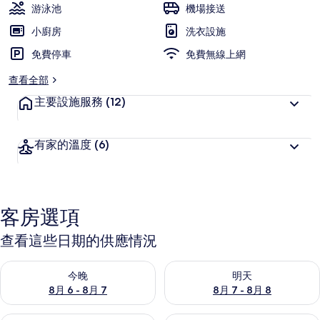
受
游泳池
機場接送
旅
小廚房
洗衣設施
客
免費停車
喜
免費無線上網
愛
查看全部
主要設施服務
(12)
有家的溫度
(6)
客房選項
查看這些日期的供應情況
查看今晚 (8月 6 - 8月 7) 的供應情況
查看明天 (8月 7 - 8月 8) 的
今晚
明天
8月 6 - 8月 7
8月 7 - 8月 8