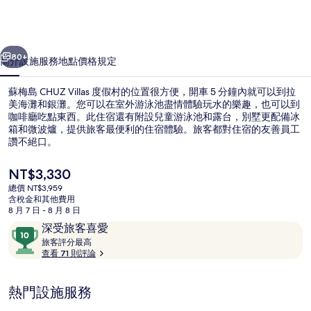
度
假
一個
下一個
村
80+
簡介
設施服務
地點
價格
規定
的
蘇梅島 CHUZ Villas 度假村的位置很方便，開車 5 分鐘內就可以到拉
相
美海灘和銀灘。您可以在室外游泳池盡情體驗玩水的樂趣，也可以到
片
咖啡廳吃點東西。此住宿還有附設兒童游泳池和露台，別墅更配備冰
箱和微波爐，提供旅客最便利的住宿體驗。旅客都對住宿的友善員工
集
讚不絕口。
目
NT$3,330
前
總價 NT$3,959
的
含稅金和其他費用
2-Bedroom Pool Villa | 露台/庭院
價
8 月 7 日 - 8 月 8 日
格
評
10
深受旅客喜愛
是
論
旅
分，
旅客評分最高
NT$3,330
客
查看 71 則評論
滿
評
分
分
10，
熱門設施服務
最
深
高