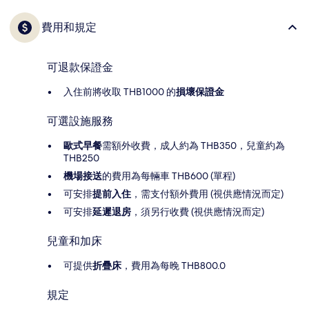
費用和規定
可退款保證金
入住前將收取 THB1000 的
損壞保證金
可選設施服務
歐式早餐
需額外收費，成人約為 THB350，兒童約為
THB250
機場接送
的費用為每輛車 THB600 (單程)
可安排
提前入住
，需支付額外費用 (視供應情況而定)
可安排
延遲退房
，須另行收費 (視供應情況而定)
兒童和加床
可提供
折疊床
，費用為每晚 THB800.0
規定