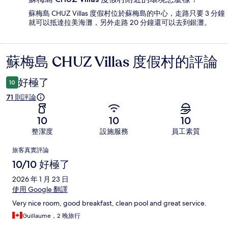
蘇梅島 CHUZ Villas 度假村位於蘇梅島的中心，走路只要 3 分鐘
就可以抵達拉美海灘，另外走路 20 分鐘還可以去到銀灘。
蘇梅島 CHUZ Villas 度假村的評論
評
論
好極了
10
71 則評論
10
10
10
整潔度
設施服務
員工素質
評
旅客真實評論
論
10/10 好極了
2026 年 1 月 23 日
使用 Google 翻譯
Very nice room, good breakfast, clean pool and great service.
Guillaume，2 晚旅行