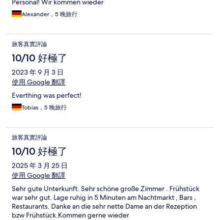
Personal! Wir kommen wieder
Alexander，5 晚旅行
旅客真實評論
10/10 好極了
2023 年 9 月 3 日
使用 Google 翻譯
Everthing was perfect!
Tobias，5 晚旅行
旅客真實評論
10/10 好極了
2025 年 3 月 25 日
使用 Google 翻譯
Sehr gute Unterkunft. Sehr schöne große Zimmer . Frühstück
war sehr gut. Lage ruhig in 5 Minuten am Nachtmarkt , Bars ,
Restaurants. Danke an die sehr nette Dame an der Rezeption
bzw Frühstück.Kommen gerne wieder