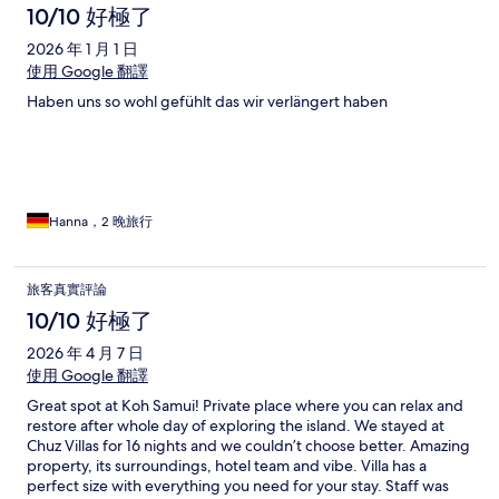
10/10 好極了
2026 年 1 月 1 日
使用 Google 翻譯
Haben uns so wohl gefühlt das wir verlängert haben
Hanna，2 晚旅行
旅客真實評論
10/10 好極了
2026 年 4 月 7 日
使用 Google 翻譯
Great spot at Koh Samui! Private place where you can relax and
restore after whole day of exploring the island. We stayed at
Chuz Villas for 16 nights and we couldn’t choose better. Amazing
property, its surroundings, hotel team and vibe. Villa has a
perfect size with everything you need for your stay. Staff was