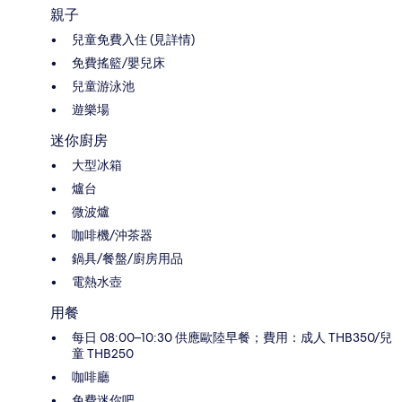
親子
兒童免費入住 (見詳情)
免費搖籃/嬰兒床
兒童游泳池
遊樂場
迷你廚房
大型冰箱
爐台
微波爐
咖啡機/沖茶器
鍋具/餐盤/廚房用品
電熱水壺
用餐
每日 08:00–10:30 供應歐陸早餐；費用：成人 THB350/兒
童 THB250
咖啡廳
免費迷你吧