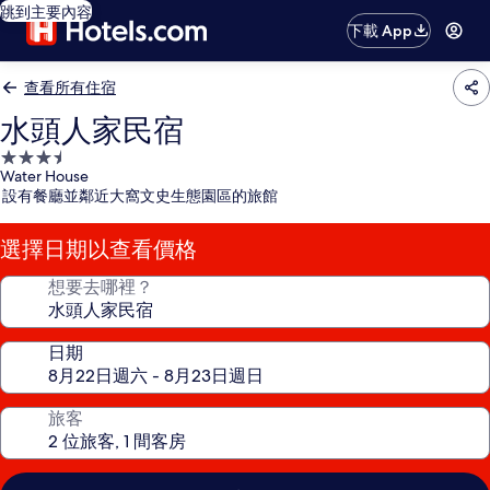
跳到主要內容
下載 App
查看所有住宿
水頭人家民宿
3.5
Water House
星
設有餐廳並鄰近大窩文史生態園區的旅館
級
住
選擇日期以查看價格
宿
想要去哪裡？
日期
旅客