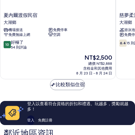
夏
慈
夏內爾渡假民宿
慈夢柔
內
夢
大湖鄉
大湖鄉
爾
柔
機場接送
免費停車
游泳池
渡
渡
免費無線上網
空調
免費停
假
假
民
會
10.0
6.4
好極了
6.4
15 
10
宿
館
分，
分，
54 則評論
大
大
滿
滿
現
NT$2,500
湖
湖
分
分
在
鄉
鄉
10
10，
總價 NT$2,888
價
含稅金和其他費用
分，
15
格
8 月 23 日 - 8 月 24 日
好
則
為
極
評
NT$2,500
比較類似住宿
了，
論
54
則
評
登入以查看符合資格的折扣和禮遇。玩越多，獎勵就越
論
多！
登入
免費註冊
鄰近地區資訊