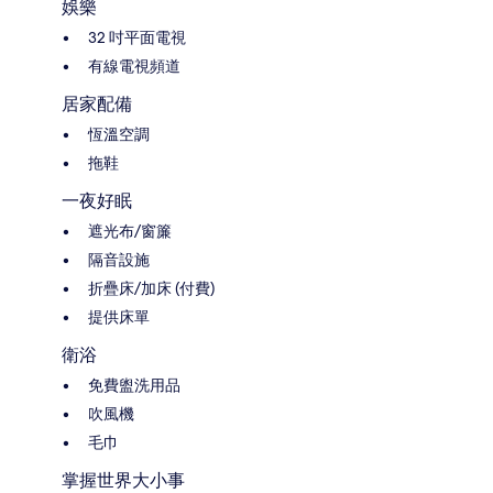
娛樂
32 吋平面電視
有線電視頻道
居家配備
恆溫空調
拖鞋
一夜好眠
遮光布/窗簾
隔音設施
折疊床/加床 (付費)
提供床單
衛浴
免費盥洗用品
吹風機
毛巾
掌握世界大小事