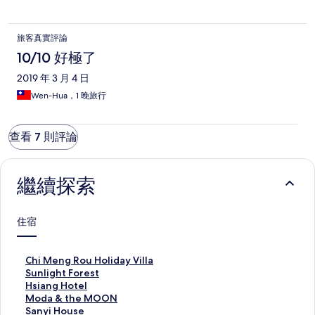
旅客真實評論
10/10 好極了
2019 年 3 月 4 日
Wen-Hua，1 晚旅行
查看 7 則評論
繼續探索
住宿
C
Chi Meng Rou Holiday Villa
h
S
Sunlight Forest
i
u
H
Hsiang Hotel
M
n
s
M
Moda & the MOON
e
l
i
o
S
Sanyi House