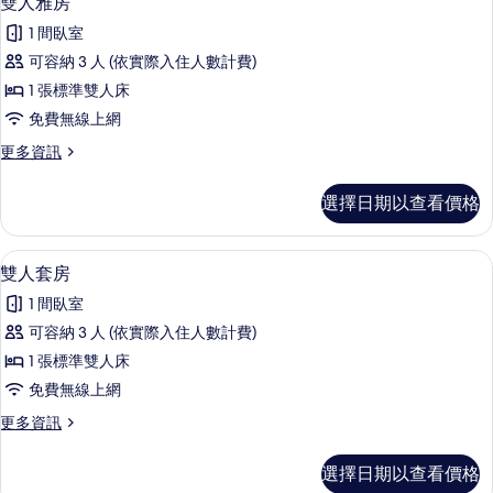
雙人雅房
房
示
篩
1 間臥室
雙
選
可容納 3 人 (依實際入住人數計費)
人
條
1 張標準雙人床
雅
件
免費無線上網
房
更
更多資訊
的
多
所
雙
選擇日期以查看價格
人
有
雅
相
房
雙人套房 | 書桌、遮光布/窗簾、隔音
顯
3
的
雙人套房
片
示
詳
1 間臥室
情
雙
可容納 3 人 (依實際入住人數計費)
人
1 張標準雙人床
套
免費無線上網
房
更
更多資訊
的
多
所
雙
選擇日期以查看價格
人
有