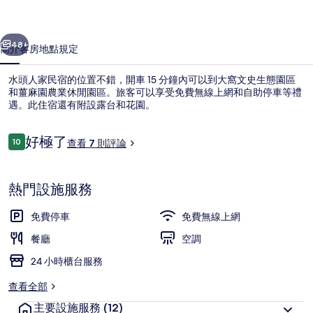
的
一個
下一個
相
48+
簡介
客房
地點
規定
片
水頭人家民宿的位置不錯，開車 15 分鐘內可以到大窩文史生態園區
集
和薑麻園農業休閒園區。旅客可以享受免費無線上網和自助停車等禮
遇。此住宿還有附設露台和花園。
評
好極了
10
查看 7 則評論
10 分，滿分 10 分，
論
熱門設施服務
外觀
免費停車
免費無線上網
餐廳
空調
24 小時櫃台服務
查看全部
主要設施服務
(12)