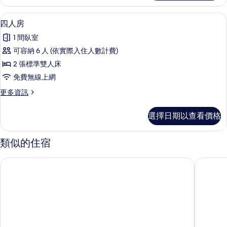
套
相
房
四人房 | 書桌、遮光布/窗簾、隔音、
顯
3
的
四人房
片
示
詳
1 間臥室
情
四
可容納 6 人 (依實際入住人數計費)
人
2 張標準雙人床
房
免費無線上網
的
更
更多資訊
所
多
有
四
選擇日期以查看價格
人
相
房
片
的
類似的住宿
詳
情
夏內爾渡假民宿
慈夢柔渡