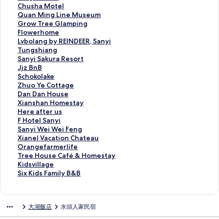
n
i
a
d
a
C
Chusha Motel
g
g
n
a
n
h
Q
Quan Ming Line Museum
R
h
g
&
y
u
u
G
Grow Tree Glamping
o
t
H
t
i
s
a
r
F
Flowerhome
u
F
o
h
H
h
n
o
l
L
Lvbolang by REINDEER, Sanyi
H
o
t
e
o
a
M
w
o
v
T
Tungshiang
o
r
e
M
u
M
i
T
w
b
u
S
Sanyi Sakura Resort
l
e
l
O
s
o
n
r
e
o
n
a
J
Jjz BnB
i
s
的
O
e
t
g
e
r
l
g
n
j
S
Schokolake
d
t
連
N
的
e
L
e
h
a
s
y
z
c
Z
Zhuo Ye Cottage
a
的
結
的
連
l
i
G
o
n
h
i
B
h
h
D
Dan Dan House
y
連
連
結
的
n
l
m
g
i
S
n
o
u
a
X
Xianshan Homestay
V
結
結
連
e
a
e
b
a
a
B
k
o
n
i
H
Here after us
i
結
M
m
的
y
n
k
的
o
Y
D
a
e
F
F Hotel Sanyi
l
u
p
連
R
g
u
連
l
e
a
n
r
H
S
Sanyi Wei Wei Feng
l
s
i
結
E
的
r
結
a
C
n
s
e
o
a
X
Xianel Vacation Chateau
a
e
n
I
連
a
k
o
H
h
a
t
n
i
O
Orangefarmerlife
的
u
g
N
結
R
e
t
o
a
f
e
y
a
r
T
Tree House Café & Homestay
連
m
的
D
e
的
t
u
n
t
l
i
n
a
r
K
Kidsvillage
結
的
連
E
s
連
a
s
H
e
S
W
e
n
e
i
S
Six Kids Family B&B
連
結
E
o
結
g
e
o
r
a
e
l
g
e
d
i
結
R
r
e
的
m
u
n
i
V
e
H
s
x
,
t
的
連
e
s
y
W
a
f
o
v
K
大湖飯店
水頭人家民宿
S
的
連
結
s
的
i
e
c
a
u
i
i
a
連
結
t
連
的
i
a
r
s
l
d