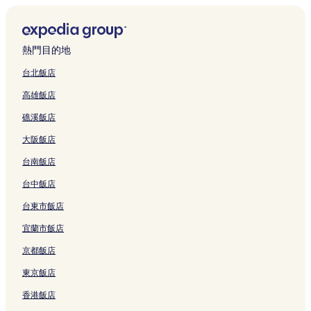
n
結
a
結
連
F
t
m
e
l
s
y
y
結
e
i
e
C
a
F
i
的
n
o
r
a
g
a
的
連
g
n
l
f
e
m
熱門目的地
連
結
的
C
i
é
的
i
結
連
h
f
&
連
l
台北飯店
結
a
e
H
結
y
高雄飯店
t
的
o
B
e
連
m
&
礁溪飯店
a
結
e
B
u
s
的
大阪飯店
的
t
連
連
a
結
台南飯店
結
y
的
台中飯店
連
台東市飯店
結
宜蘭市飯店
京都飯店
東京飯店
香港飯店