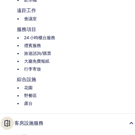
飲水機
遠距工作
會議室
服務項目
24 小時櫃台服務
禮賓服務
旅遊諮詢/購票
大廳免費報紙
行李寄放
綜合設施
花園
野餐區
露台
客房設施服務