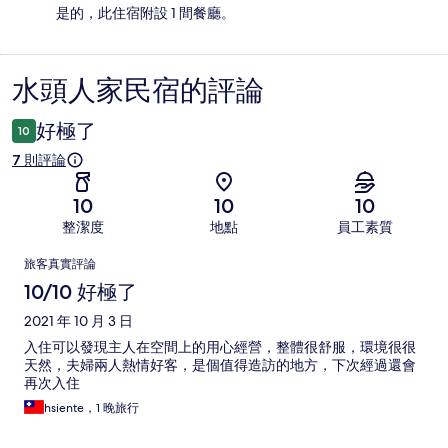
是的，此住宿附設 1 間餐廳。
水頭人家民宿的評論
評
論
好極了
10
7 則評論
10
10
10
整潔度
地點
員工素質
評
旅客真實評論
論
10/10 好極了
2021 年 10 月 3 日
入住可以發現主人在空間上的用心經營，整體很舒服，環境很很
天然，夫婦兩人熱情好客，是個值得造訪的地方，下次經過還會
再次入住
hsiente，1 晚旅行