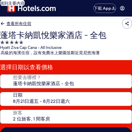
跳到主要內容
下載 App
查看所有住宿
蓬塔卡納凱悅樂家酒店 - 全包
5.0
Hyatt Ziva Cap Cana - All Inclusive
星
高級的海濱住宿，設有免費水上樂園並鄰近晃尼悠海灘
級
住
選擇日期以查看價格
宿
想要去哪裡？
日期
旅客