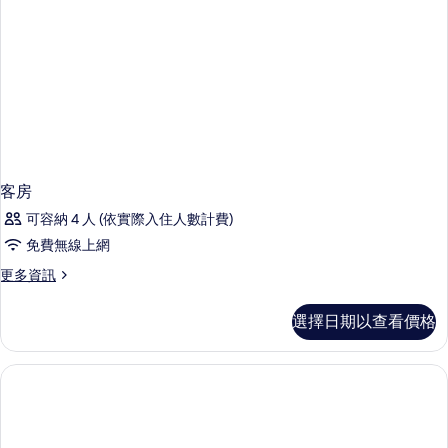
客房
可容納 4 人 (依實際入住人數計費)
免費無線上網
更
更多資訊
多
客
選擇日期以查看價格
房
的
詳
情