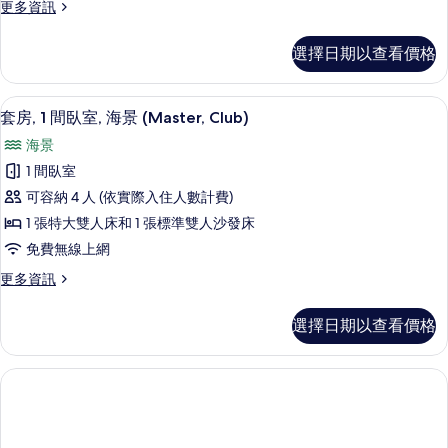
詳
有
更
更多資訊
情
多
相
Junior
選擇日期以查看價格
片
Suite
King
的
高級寢具、羽絨被、舒適加層、免費迷
顯
4
詳
套房, 1 間臥室, 海景 (Master, Club)
示
情
海景
套
1 間臥室
房,
可容納 4 人 (依實際入住人數計費)
1
1 張特大雙人床和 1 張標準雙人沙發床
間
免費無線上網
臥
更
更多資訊
室,
多
海
套
選擇日期以查看價格
房,
景
1
(Master,
間
Club)
臥
室,
的
海
所
景