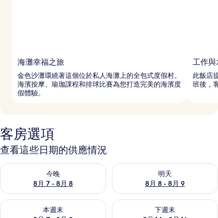
海灘幸福之旅
工作與
金色沙灘環繞著這個位於私人海灘上的全包式度假村。
此飯店提
海濱按摩、瑜珈課程和排球比賽為您打造完美的海濱度
班後，客
假體驗。
客房選項
查看這些日期的供應情況
查看今晚 (8月 7 - 8月 8) 的供應情況
查看明天 (8月 8 - 8月 9) 的
今晚
明天
8月 7 - 8月 8
8月 8 - 8月 9
查看本週末 (8月 7 - 8月 9) 的供應情況
查看下週末 (8月 14 - 8月 16)
本週末
下週末