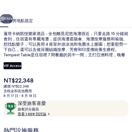
樂
一個
下一個
家
170+
簡介
客房
地點
規定
酒
蓬塔卡納凱悅樂家酒店 - 全包離晃尼悠海灘很近，只要走路 15 分鐘就
店
會到，住宿還有專屬海灘，提供海灘遮陽傘、海灘按摩服務和瑜珈。
想找點樂子，可以善用 4 座室外游泳池和免費水上樂園；想要慰勞一
-
下自己，還可以去做深層組織按摩、芳療和印度傳統養生療程。
全
Tempest Table是住宿裡 7 間餐廳的其中一間，主打亞洲料理，晚餐
時段開放。此奢華住宿還有 7 間酒吧/酒廊、漂漂河和免費兒童俱樂
包
部。旅客都對給予住宿的游泳池和友善員工極高的評價。
VIP Access
的
目
NT$22,348
相
鳥瞰角度
前
總價 NT$22,348
的
片
含稅金和其他費用
價
8 月 17 日 - 8 月 18 日
格
集
評
9.6
深受旅客喜愛
是
論
旅
分，
旅客評分最高
NT$22,348
客
查看 1,009 則評論
滿
評
分
分
10，
熱門設施服務
最