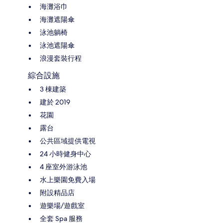
海灘浴巾
海灘遮陽傘
泳池躺椅
泳池遮陽傘
浪漫套裝行程
綜合設施
3 棟建築
建於 2019
花園
露台
公共區域提供電視
24 小時健身中心
4 座室外游泳池
水上樂園免費入場
附設精品店
遊樂場/遊戲室
全套 Spa 服務