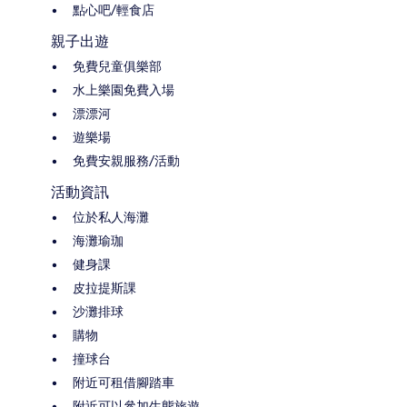
點心吧/輕食店
親子出遊
免費兒童俱樂部
水上樂園免費入場
漂漂河
遊樂場
免費安親服務/活動
活動資訊
位於私人海灘
海灘瑜珈
健身課
皮拉提斯課
沙灘排球
購物
撞球台
附近可租借腳踏車
附近可以參加生態旅遊