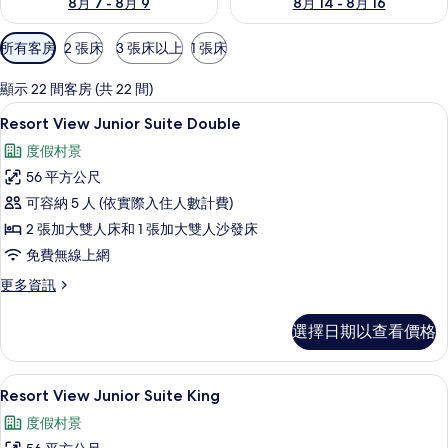
8月 7 - 8月 9
8月 14 - 8月 16
可
所有客房
2 張床
3 張床以上
1 張床
用
的
顯示 22 間客房 (共 22 間)
客
高級寢具、羽絨被、舒適加層、免費迷
顯
5
Resort View Junior Suite Double
房
示
篩
度假村景
Resort
選
56 平方公尺
View
條
可容納 5 人 (依實際入住人數計費)
Junior
件
2 張加大雙人床和 1 張加大雙人沙發床
Suite
Double
免費無線上網
的
更
更多資訊
多
所
Resort
有
選擇日期以查看價格
View
相
Junior
Suite
片
高級寢具、羽絨被、舒適加層、免費迷
顯
5
Double
Resort View Junior Suite King
示
的
度假村景
詳
Resort
情