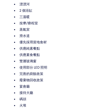
漂漂河
2 個浴缸
三溫暖
按摩/療程室
蒸氣室
滑水道
優先採用當地食材
供應純素餐點
供應素食餐點
雙層玻璃窗
使用部分 LED 照明
完善的廚餘政策
廢棄物回收政策
宴會廳
接待大廳
碼頭
火堆