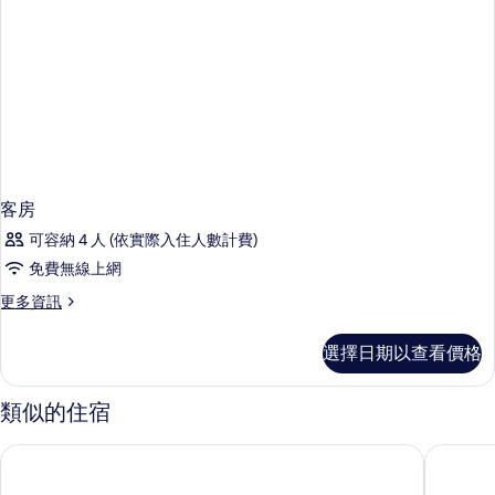
客房
可容納 4 人 (依實際入住人數計費)
免費無線上網
更
更多資訊
多
客
選擇日期以查看價格
房
的
詳
類似的住宿
情
Punta Cana Hard Rock 全包式度假村
蓬塔卡納凱