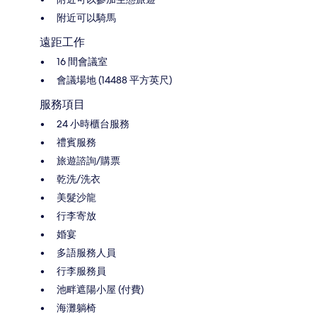
附近可以騎馬
遠距工作
16 間會議室
會議場地 (14488 平方英尺)
服務項目
24 小時櫃台服務
禮賓服務
旅遊諮詢/購票
乾洗/洗衣
美髮沙龍
行李寄放
婚宴
多語服務人員
行李服務員
池畔遮陽小屋 (付費)
海灘躺椅