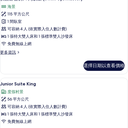
示
情
海景
俱
115 平方公尺
樂
1 間臥室
部
可容納 4 人 (依實際入住人數計費)
套
1 張特大雙人床和 1 張標準雙人沙發床
房,
免費無線上網
1
更
更多資訊
間
多
臥
俱
選擇日期以查看價格
樂
室
部
(Swim
套
高級寢具、羽絨被、舒適加層、免費迷
顯
Up,
4
房,
Junior Suite King
示
1
Master)
度假村景
間
Junior
的
臥
56 平方公尺
Suite
所
室
可容納 4 人 (依實際入住人數計費)
King
(Swim
有
Up,
1 張特大雙人床和 1 張標準雙人沙發床
的
相
Master)
免費無線上網
所
的
片