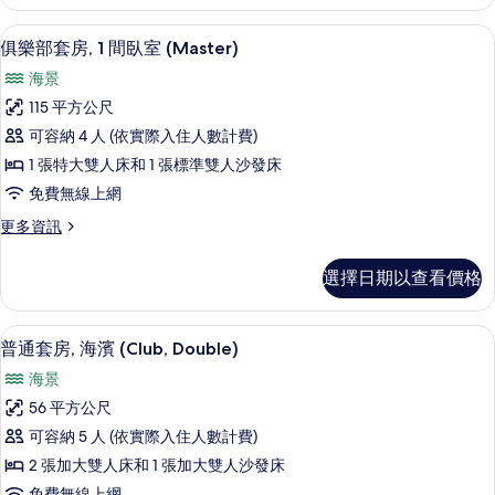
套
海
房,
高級寢具、羽絨被、舒適加層、免費迷
顯
12
1
景
俱樂部套房, 1 間臥室 (Master)
示
間
(Master,
海景
臥
俱
Club)
室,
115 平方公尺
樂
海
的
可容納 4 人 (依實際入住人數計費)
景
部
所
(Master,
1 張特大雙人床和 1 張標準雙人沙發床
套
有
Club)
免費無線上網
的
房,
相
詳
更
更多資訊
1
片
情
多
間
俱
選擇日期以查看價格
樂
臥
部
室
套
普通套房, 海濱 (Club, Double)
顯
7
房,
(Master)
普通套房, 海濱 (Club, Double)
示
1
的
海景
間
普
所
臥
56 平方公尺
通
室
有
可容納 5 人 (依實際入住人數計費)
(Master)
套
相
的
2 張加大雙人床和 1 張加大雙人沙發床
房,
詳
片
免費無線上網