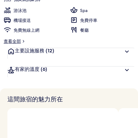
深
高
受
游泳池
Spa
旅
機場接送
免費停車
客
免費無線上網
喜
餐廳
愛
查看全部
主要設施服務
(12)
有家的溫度
(6)
這間旅宿的魅力所在