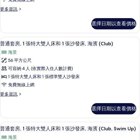
情
海
更
更多資訊
濱
多
(Club,
普
選擇日期以查看價格
通
Double)
套
的
房,
客房景觀
顯
所
6
海
普通套房, 1 張特大雙人床和 1 張沙發床, 海濱 (Club)
示
濱
有
海景
(Club,
普
相
Double)
56 平方公尺
通
的
片
可容納 4 人 (依實際入住人數計費)
詳
套
情
1 張特大雙人床和 1 張標準雙人沙發床
房,
免費無線上網
1
更
更多資訊
張
多
特
普
選擇日期以查看價格
通
大
套
雙
房,
普通套房, 1 張特大雙人床和 1 張沙發床, 海濱 
顯
5
1
人
普通套房, 1 張特大雙人床和 1 張沙發床, 海濱 (Club, Swim Up)
示
張
床
海景
特