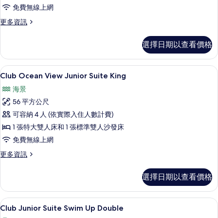
Suite
免費無線上網
Double
更
更多資訊
的
多
Club
所
選擇日期以查看價格
Ocean
有
View
Junior
相
高級寢具、羽絨被、舒適加層、免費迷
顯
6
Suite
Club Ocean View Junior Suite King
片
示
Double
海景
的
Club
詳
56 平方公尺
Ocean
情
可容納 4 人 (依實際入住人數計費)
View
1 張特大雙人床和 1 張標準雙人沙發床
Junior
Suite
免費無線上網
King
更
更多資訊
的
多
Club
所
選擇日期以查看價格
Ocean
有
View
Junior
相
高級寢具、羽絨被、舒適加層、免費迷
顯
5
Suite
Club Junior Suite Swim Up Double
片
示
King