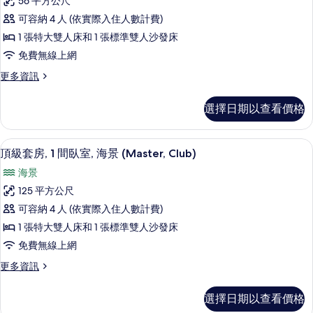
56 平方公尺
View
可容納 4 人 (依實際入住人數計費)
Junior
1 張特大雙人床和 1 張標準雙人沙發床
Suite
King
免費無線上網
的
更
更多資訊
多
所
Resort
有
選擇日期以查看價格
View
相
Junior
Suite
片
高級寢具、羽絨被、舒適加層、免費迷
顯
9
King
頂級套房, 1 間臥室, 海景 (Master, Club)
示
的
海景
詳
頂
情
125 平方公尺
級
可容納 4 人 (依實際入住人數計費)
套
1 張特大雙人床和 1 張標準雙人沙發床
房,
免費無線上網
1
更
更多資訊
間
多
臥
頂
選擇日期以查看價格
級
室,