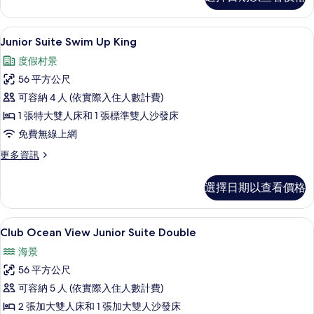
Suite
濱
海
相
Swim
濱
Up
(Club,
片
高級寢具、羽絨被、舒適加層、免費迷
顯
(Club,
5
Double
Junior Suite Swim Up King
Swim
Swim
示
的
度假村景
Up)
Up)
詳
Junior
的
情
的
56 平方公尺
Suite
詳
所
可容納 4 人 (依實際入住人數計費)
情
Swim
有
1 張特大雙人床和 1 張標準雙人沙發床
Up
相
King
免費無線上網
的
片
更
更多資訊
多
所
Junior
有
選擇日期以查看價格
Suite
相
Swim
Up
片
高級寢具、羽絨被、舒適加層、免費迷
顯
6
King
Club Ocean View Junior Suite Double
示
的
海景
詳
Club
情
56 平方公尺
Ocean
可容納 5 人 (依實際入住人數計費)
View
2 張加大雙人床和 1 張加大雙人沙發床
Junior