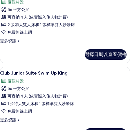
度假村景
的
Club
詳
56 平方公尺
Junior
情
可容納 4 人 (依實際入住人數計費)
Suite
2 張加大雙人床和 1 張標準雙人沙發床
Swim
Up
免費無線上網
Double
更
更多資訊
的
多
Club
所
選擇日期以查看價格
Junior
有
Suite
Swim
相
高級寢具、羽絨被、舒適加層、免費迷
顯
6
Up
Club Junior Suite Swim Up King
片
示
Double
度假村景
的
Club
詳
56 平方公尺
Junior
情
可容納 4 人 (依實際入住人數計費)
Suite
1 張特大雙人床和 1 張標準雙人沙發床
Swim
Up
免費無線上網
King
更
更多資訊
的
多
Club