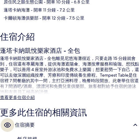
原住民之眼生態公園
- 開車 10 分鐘
- 6.8 公里
蓬塔卡納海灘
- 開車 11 分鐘
- 7.2 公里
卡爾頓海灘俱樂部
- 開車 12 分鐘
- 7.5 公里
住宿介紹
蓬塔卡納凱悅樂家酒店 - 全包
蓬塔卡納凱悅樂家酒店 - 全包離晃尼悠海灘很近，只要走路 15 分鐘就會
到，住宿還有專屬海灘，提供海灘遮陽傘、海灘按摩服務和瑜珈。想找點
樂子，可以善用 4 座室外游泳池和免費水上樂園；想要慰勞一下自己，還
可以去做深層組織按摩、芳療和印度傳統養生療程。Tempest Table是住
宿裡 7 間餐廳的其中一間，主打亞洲料理，晚餐時段開放。此奢華住宿還
有 7 間酒吧/酒廊、漂漂河和免費兒童俱樂部。旅客都對給予住宿的游泳
池和友善員工極高的評價。
查看更多住宿介紹
更多此住宿的相關資訊
住宿摘要