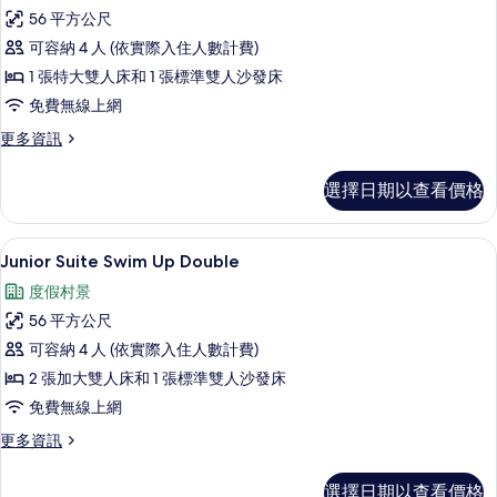
普
和
大
56 平方公尺
通
雙
1
可容納 4 人 (依實際入住人數計費)
人
套
張
床
1 張特大雙人床和 1 張標準雙人沙發床
房,
和
沙
免費無線上網
1
1
發
張
更
更多資訊
張
沙
床,
多
特
發
普
海
選擇日期以查看價格
床,
通
大
濱
海
套
雙
濱
房,
(Club)
高級寢具、羽絨被、舒適加層、免費迷
顯
(Club)
5
1
人
Junior Suite Swim Up Double
的
的
示
張
床
度假村景
詳
所
特
Junior
情
和
大
56 平方公尺
有
Suite
雙
1
可容納 4 人 (依實際入住人數計費)
相
Swim
人
張
床
2 張加大雙人床和 1 張標準雙人沙發床
Up
片
和
沙
Double
免費無線上網
1
發
的
張
更
更多資訊
沙
床,
多
所
發
Junior
海
有
選擇日期以查看價格
床,