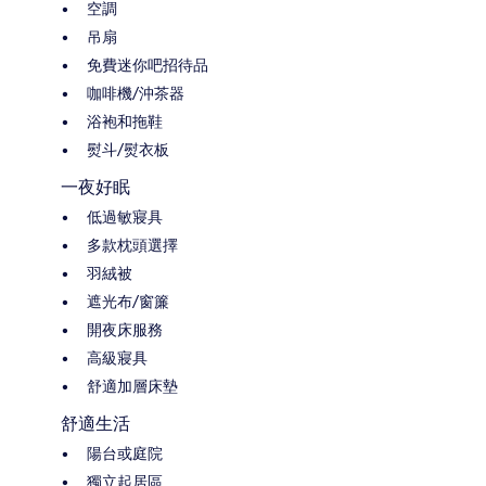
空調
吊扇
免費迷你吧招待品
咖啡機/沖茶器
浴袍和拖鞋
熨斗/熨衣板
一夜好眠
低過敏寢具
多款枕頭選擇
羽絨被
遮光布/窗簾
開夜床服務
高級寢具
舒適加層床墊
舒適生活
陽台或庭院
獨立起居區