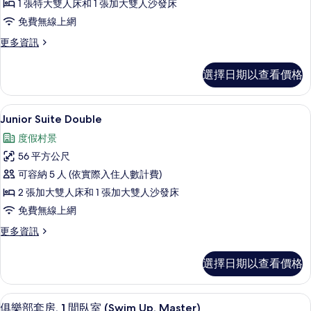
1 張特大雙人床和 1 張加大雙人沙發床
Suite
King
免費無線上網
的
更
更多資訊
多
所
Ocean
有
選擇日期以查看價格
View
相
Junior
Suite
片
高級寢具、羽絨被、舒適加層、免費迷
顯
4
King
Junior Suite Double
示
的
度假村景
詳
Junior
情
56 平方公尺
Suite
可容納 5 人 (依實際入住人數計費)
Double
2 張加大雙人床和 1 張加大雙人沙發床
的
免費無線上網
所
有
更
更多資訊
多
相
Junior
選擇日期以查看價格
片
Suite
Double
的
高級寢具、羽絨被、舒適加層、免費迷
顯
8
詳
俱樂部套房, 1 間臥室 (Swim Up, Master)