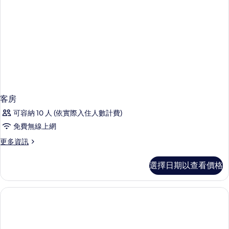
(Master,
有
Club)
相
的
片
詳
情
客房
可容納 10 人 (依實際入住人數計費)
免費無線上網
更
更多資訊
多
客
選擇日期以查看價格
房
的
詳
情