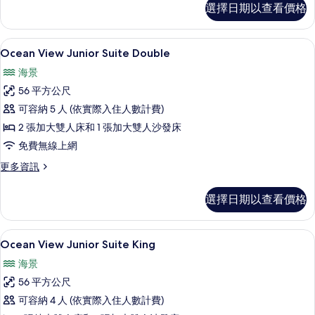
所
選擇日期以查看價格
Junior
有
Suite
Swim
相
高級寢具、羽絨被、舒適加層、免費迷
顯
5
Up
Ocean View Junior Suite Double
片
示
King
海景
的
Ocean
詳
56 平方公尺
View
情
可容納 5 人 (依實際入住人數計費)
Junior
2 張加大雙人床和 1 張加大雙人沙發床
Suite
Double
免費無線上網
的
更
更多資訊
多
所
Ocean
有
選擇日期以查看價格
View
相
Junior
Suite
片
高級寢具、羽絨被、舒適加層、免費迷
顯
5
Double
Ocean View Junior Suite King
示
的
海景
詳
Ocean
情
56 平方公尺
View
可容納 4 人 (依實際入住人數計費)
Junior