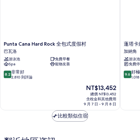
Punta
蓬
Punta Cana Hard Rock 全包式度假村
蓬塔卡納
Cana
塔
巴瓦洛
加納角
Hard
卡
游泳池
免費早餐
游泳池
Rock
納
Spa
寵物友善
免費停
全
凱
包
悅
8.2
9.6
非常好
好極
8.2
9.6
式
奇
分，
分，
2,810 則評論
1,0
度
樂
滿
滿
現
NT$13,452
假
酒
分
分
在
村
店
10
10
總價 NT$13,452
價
巴
含稅金和其他費用
-
分，
分，
格
9 月 7 日 - 9 月 8 日
瓦
僅
非
好
為
洛
限
常
極
NT$13,452
比較類似住宿
成
好，
了，
人
2,810
1,018
-
則
則
全
評
評
包
論
論