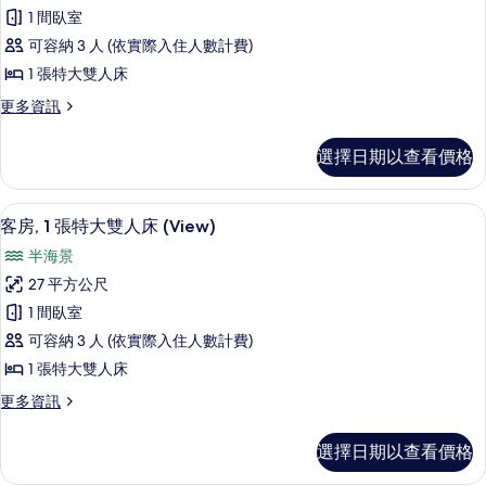
房,
床,
觀
1 間臥室
城
1
的
市
可容納 3 人 (依實際入住人數計費)
張
景
所
1 張特大雙人床
觀
特
有
的
更
更多資訊
大
詳
多
相
雙
情
客
片
選擇日期以查看價格
房,
人
1
床
張
客房內保險箱、書桌、筆電工作空間、
顯
12
特
(View)
客房, 1 張特大雙人床 (View)
示
大
的
半海景
雙
客
所
人
27 平方公尺
房,
床
有
1 間臥室
(View)
1
相
的
可容納 3 人 (依實際入住人數計費)
張
詳
片
1 張特大雙人床
情
特
更
更多資訊
大
多
雙
客
選擇日期以查看價格
房,
人
1