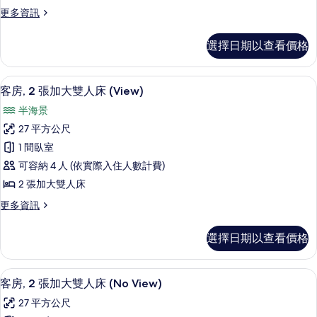
有
的
更
更多資訊
大
詳
多
相
雙
情
客
片
選擇日期以查看價格
房,
人
2
床
張
客房內保險箱、書桌、筆電工作空間、
顯
12
加
(View)
客房, 2 張加大雙人床 (View)
示
大
的
半海景
雙
客
所
人
27 平方公尺
房,
床
有
1 間臥室
(View)
2
相
的
可容納 4 人 (依實際入住人數計費)
張
詳
片
2 張加大雙人床
情
加
更
更多資訊
大
多
雙
客
選擇日期以查看價格
房,
人
2
床
張
客房內保險箱、書桌、筆電工作空間、
顯
8
加
(View)
客房, 2 張加大雙人床 (No View)
示
大
的
27 平方公尺
雙
客