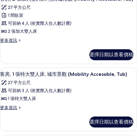
示
大
(No
27 平方公尺
雙
客
View)
人
1 間臥室
房,
床
的
可容納 4 人 (依實際入住人數計費)
(No
2
所
View)
2 張加大雙人床
張
有
的
更
更多資訊
詳
加
相
多
情
大
客
片
選擇日期以查看價格
房,
雙
2
人
張
客房內保險箱、書桌、筆電工作空間、
顯
7
加
床,
客房, 1 張特大雙人床, 城市景觀 (Mobility Accessible, Tub)
示
大
無
27 平方公尺
雙
客
障
人
可容納 3 人 (依實際入住人數計費)
房,
床,
礙
1 張特大雙人床
無
1
浴
障
更
更多資訊
張
礙
多
缸
浴
特
客
(Mobility
選擇日期以查看價格
缸
房,
大
Accessible,
(Mobility
1
雙
Accessible,
張
Tub)