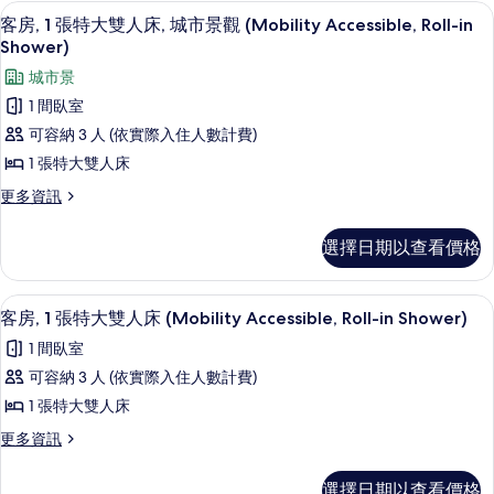
床,
張
的
所
客房內保險箱、書桌、筆電工作空間、
顯
8
加
客房, 1 張特大雙人床, 城市景觀 (Mobility Accessible, Roll-in
詳
城
有
示
大
情
Shower)
市
雙
相
客
城市景
人
景
片
房,
床,
1 間臥室
觀
城
1
可容納 3 人 (依實際入住人數計費)
市
(Mobility
張
景
1 張特大雙人床
Accessible,
觀
特
Roll-
更
更多資訊
(Mobility
大
多
in
Accessible,
客
雙
Roll-
Shower)
選擇日期以查看價格
房,
in
人
的
1
Shower)
床,
張
的
所
客房內保險箱、書桌、筆電工作空間、
顯
8
特
客房, 1 張特大雙人床 (Mobility Accessible, Roll-in Shower)
詳
城
有
示
大
情
1 間臥室
市
雙
相
客
人
可容納 3 人 (依實際入住人數計費)
景
片
房,
床,
1 張特大雙人床
觀
城
1
市
(Mobility
更
更多資訊
張
景
多
Accessible,
觀
特
客
Roll-
選擇日期以查看價格
(Mobility