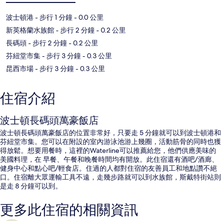
波士頓港
- 步行 1 分鐘
- 0.0 公里
新英格蘭水族館
- 步行 2 分鐘
- 0.2 公里
長碼頭
- 步行 2 分鐘
- 0.2 公里
芬紐堂市集
- 步行 3 分鐘
- 0.3 公里
昆西市場
- 步行 3 分鐘
- 0.3 公里
住宿介紹
波士頓長碼頭萬豪飯店
波士頓長碼頭萬豪飯店的位置非常好，只要走 5 分鐘就可以到波士頓港和
芬紐堂市集。您可以在附設的室內游泳池游上幾圈，活動筋骨的同時也獲
得放鬆。想要用餐時，這裡的Waterline可以推薦給您，他們供應美味的
美國料理，在 早餐、午餐和晚餐時間均有開放。此住宿還有酒吧/酒廊、
健身中心和點心吧/輕食店。住過的人都對住宿的友善員工和地點讚不絕
口。住宿離大眾運輸工具不遠，走幾步路就可以到水族館，斯戴特街站則
是走 8 分鐘可以到。
更多此住宿的相關資訊