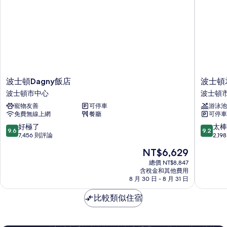
所
室
的
有
詳
相
情
片
波
波
波士頓Dagny飯店
波士頓
士
士
波士頓市中心
波士頓
頓
頓
寵物友善
可停車
游泳池
Dagny
君
免費無線上網
餐廳
可停車
飯
悅
店
飯
9.6
9.2
好極了
太棒
9.6
9.2
波
店
分，
分，
7,456 則評論
2,1
士
波
滿
滿
現
NT$6,629
頓
士
分
分
在
市
頓
10
10
總價 NT$8,847
價
中
含稅金和其他費用
市
分，
分，
格
8 月 30 日 - 8 月 31 日
心
中
好
太
為
心
極
棒
NT$6,629
比較類似住宿
了，
了，
7,456
2,198
則
則
評
評