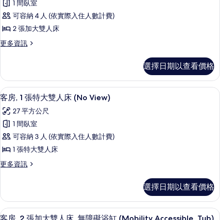
所
人
1 間臥室
房,
床
有
可容納 4 人 (依實際入住人數計費)
(View)
2
相
的
2 張加大雙人床
張
詳
片
更
更多資訊
情
加
多
大
客
選擇日期以查看價格
房,
雙
2
人
張
客房內保險箱、書桌、筆電工作空間、
顯
11
加
床
客房, 1 張特大雙人床 (No View)
示
大
(No
27 平方公尺
雙
客
View)
人
1 間臥室
房,
床
的
可容納 3 人 (依實際入住人數計費)
(No
1
所
View)
1 張特大雙人床
張
有
的
更
更多資訊
詳
特
相
多
情
大
客
片
選擇日期以查看價格
房,
雙
1
人
張
客房內保險箱、書桌、筆電工作空間、
顯
7
特
床
客房, 2 張加大雙人床, 無障礙浴缸 (Mobility Accessible, Tub)