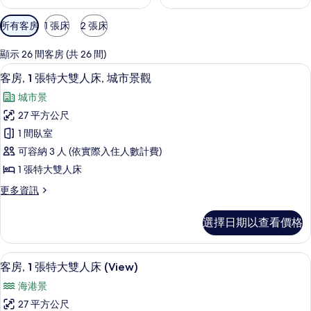
可
所有客房
1 張床
2 張床
用
的
顯示 26 間客房 (共 26 間)
客
客房內保險箱、書桌、筆電工作空間、
顯
14
客房, 1 張特大雙人床, 城市景觀
房
示
篩
城市景
客
選
27 平方公尺
房,
條
1 間臥室
1
件
可容納 3 人 (依實際入住人數計費)
張
1 張特大雙人床
特
更
更多資訊
大
多
雙
客
選擇日期以查看價格
房,
人
1
床,
張
客房內保險箱、書桌、筆電工作空間、
顯
10
特
城
客房, 1 張特大雙人床 (View)
示
大
市
海港景
雙
客
景
人
27 平方公尺