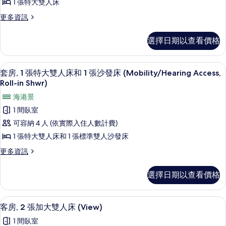
張
1 張特大雙人床
床
沙
式
更
更多資訊
(Mobility/Hearing
發
套
多
床
Accessible,
全
(Mobility/Hearing
房,
選擇日期以查看價格
Tub)
景
Accessible,
1
的
開
Tub)
張
放
的
所
55-吋智慧型電視、有線頻道、電視、Netf
顯
8
式
套房, 1 張特大雙人床和 1 張沙發床 (Mobility/Hearing Access,
詳
特
有
示
套
情
Roll-in Shwr)
大
房,
相
套
海港景
1
雙
片
房,
張
1 間臥室
人
特
1
可容納 4 人 (依實際入住人數計費)
大
床
張
雙
1 張特大雙人床和 1 張標準雙人沙發床
(Mobility/Hearing
人
特
更
更多資訊
Access,
床
大
多
(Mobility/Hearing
Roll-
套
雙
Access,
選擇日期以查看價格
in
房,
Roll-
人
Shwr)
1
in
床
張
Shwr)
的
客房內保險箱、書桌、筆電工作空間、
顯
7
特
客房, 2 張加大雙人床 (View)
的
和
所
示
大
詳
1 間臥室
1
雙
情