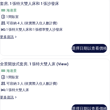
55-吋智慧型電視、有線頻道、電視、Netf
顯
Tub)
12
特
人
套房, 1 張特大雙人床和 1 張沙發床
的
的
示
大
床,
海港景
詳
所
雙
套
情
城
人
1 間臥室
有
房,
床,
市
可容納 4 人 (依實際入住人數計費)
相
城
1
景
市
1 張特大雙人床和 1 張標準雙人沙發床
片
張
景
觀
更
更多資訊
觀
特
多
(Mobility
(Mobility
大
套
Accessible,
Accessible,
選擇日期以查看價格
房,
雙
Tub)
Tub)
1
的
人
的
張
詳
55-吋智慧型電視、有線頻道、電視、Netf
顯
9
特
床
全景開放式套房, 1 張特大雙人床 (View)
情
所
示
大
和
海港景
有
雙
全
1
人
1 間臥室
相
景
床
張
可容納 3 人 (依實際入住人數計費)
片
和
開
沙
1
1 張特大雙人床
放
張
發
更
更多資訊
沙
式
床
多
發
套
全
床
的
選擇日期以查看價格