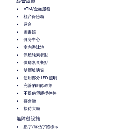
綜合設施
ATM/金融服務
櫃台保險箱
露台
圖書館
健身中心
室內游泳池
供應純素餐點
供應素食餐點
雙層玻璃窗
使用部分 LED 照明
完善的廚餘政策
不提供塑膠攪拌棒
宴會廳
接待大廳
無障礙設施
點字/浮凸字體標示