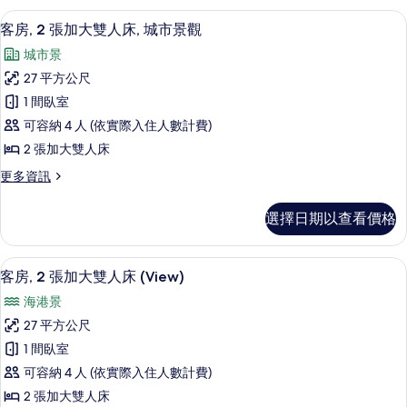
床
張
客房內保險箱、書桌、筆電工作空間、
顯
13
特
(View)
客房, 2 張加大雙人床, 城市景觀
示
大
的
城市景
雙
客
所
人
27 平方公尺
房,
床
有
1 間臥室
(View)
2
相
的
可容納 4 人 (依實際入住人數計費)
張
詳
片
2 張加大雙人床
情
加
更
更多資訊
大
多
雙
客
選擇日期以查看價格
房,
人
2
床,
張
客房內保險箱、書桌、筆電工作空間、
顯
10
加
城
客房, 2 張加大雙人床 (View)
示
大
市
海港景
雙
客
景
人
27 平方公尺
房,
床,
觀
1 間臥室
城
2
的
市
可容納 4 人 (依實際入住人數計費)
張
景
所
2 張加大雙人床
觀
加