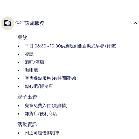
住宿設施服務
餐飲
平日 06:30 - 10:30供應吃到飽自助式早餐 (付費)
餐廳
酒吧/酒廊
咖啡廳
客房餐點服務 (有時間限制)
點心吧/輕食店
親子出遊
兒童免費入住 (見詳情)
雜貨店/便利商店
活動資訊
附近可租借腳踏車