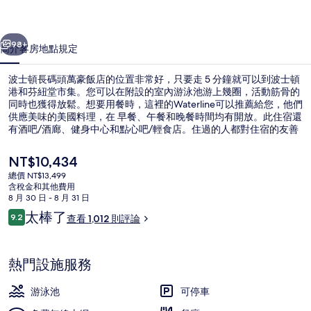
萬
一個
下一個
豪
98+
簡介
客房
地點
規定
飯
波士頓長碼頭萬豪飯店的位置非常好，只要走 5 分鐘就可以到波士頓
店
港和芬紐堂市集。您可以在附設的室內游泳池游上幾圈，活動筋骨的
同時也獲得放鬆。想要用餐時，這裡的Waterline可以推薦給您，他們
的
供應美味的美國料理，在 早餐、午餐和晚餐時間均有開放。此住宿還
相
有酒吧/酒廊、健身中心和點心吧/輕食店。住過的人都對住宿的友善
員工和地點讚不絕口。住宿離大眾運輸工具不遠，走幾步路就可以到
片
水族館，斯戴特街站則是走 8 分鐘可以到。
目
NT$10,434
前
集
總價 NT$13,499
的
含稅金和其他費用
室外宴會場地
價
8 月 30 日 - 8 月 31 日
格
評
太棒了
9.2
查看 1,012 則評論
是
9.2 分，滿分 10 分，
論
NT$10,434
熱門設施服務
游泳池
可停車