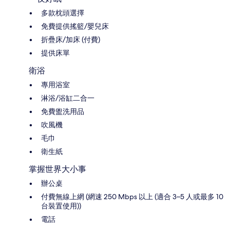
多款枕頭選擇
免費提供搖籃/嬰兒床
折疊床/加床 (付費)
提供床單
衛浴
專用浴室
淋浴/浴缸二合一
免費盥洗用品
吹風機
毛巾
衛生紙
掌握世界大小事
辦公桌
付費無線上網 (網速 250 Mbps 以上 (適合 3–5 人或最多 10
台裝置使用))
電話