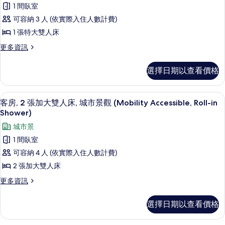
房,
床,
1 間臥室
觀
城
1
可容納 3 人 (依實際入住人數計費)
市
(Mobility/Hearing
張
景
1 張特大雙人床
Accessible,
觀
特
Tub)
更
更多資訊
(Mobility/Hearing
大
多
Accessible,
的
客
雙
Tub)
選擇日期以查看價格
所
房,
的
人
1
有
詳
床,
張
情
客房內保險箱、書桌、筆電工作空間、
顯
相
8
特
客房, 2 張加大雙人床, 城市景觀 (Mobility Accessible, Roll-in
城
示
大
片
Shower)
市
雙
客
城市景
人
景
房,
床,
1 間臥室
觀
城
2
可容納 4 人 (依實際入住人數計費)
市
(Mobility/Hearing
張
景
2 張加大雙人床
Access,
觀
加
Roll-
更
更多資訊
(Mobility/Hearing
大
多
in
Access,
客
雙
Roll-
Shwr)
選擇日期以查看價格
房,
in
人
的
2
Shwr)