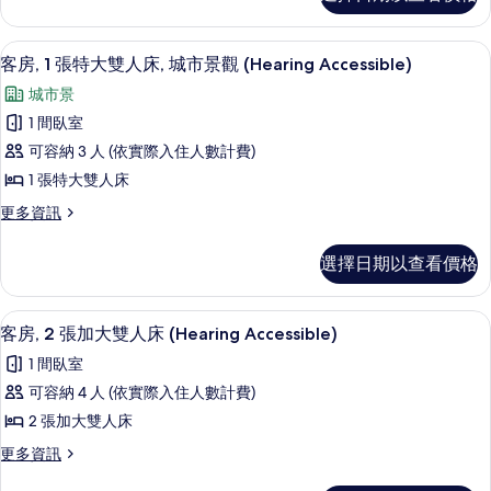
景
的
房,
所
開
詳
1
放
有
情
客房內保險箱、書桌、筆電工作空間、
顯
8
式
張
客房, 1 張特大雙人床, 城市景觀 (Hearing Accessible)
相
示
套
特
城市景
房,
片
客
大
1
1 間臥室
房,
張
雙
可容納 3 人 (依實際入住人數計費)
特
1
人
大
1 張特大雙人床
張
雙
床
更
更多資訊
人
特
多
(View)
床
大
客
(View)
的
選擇日期以查看價格
房,
雙
的
所
1
詳
人
張
有
情
客房內保險箱、書桌、筆電工作空間、
顯
10
特
床,
客房, 2 張加大雙人床 (Hearing Accessible)
相
示
大
城
1 間臥室
雙
片
客
市
人
可容納 4 人 (依實際入住人數計費)
房,
床,
景
2 張加大雙人床
城
2
觀
市
更
更多資訊
張
景
多
(Hearing
觀
加