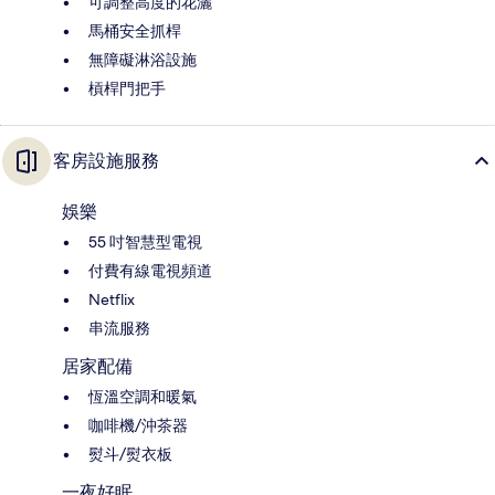
可調整高度的花灑
馬桶安全抓桿
無障礙淋浴設施
槓桿門把手
客房設施服務
娛樂
55 吋智慧型電視
付費有線電視頻道
Netflix
串流服務
居家配備
恆溫空調和暖氣
咖啡機/沖茶器
熨斗/熨衣板
一夜好眠