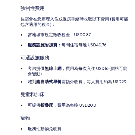
強制性費用
住宿會在您辦理入住或退房手續時收取以下費用 (費用可能
包含適用的稅金)：
當地城市規定徵收稅金：USD0.87
服務設施附加費：
每間住宿每晚 USD40.76
可選設施服務
客房提供
無線上網
，費用為每次入住 USD16 (價格可能
會變動)
吃到飽自助式早餐
需額外收費，每人費用約為 USD29
兒童和加床
可提供
折疊床
，費用為每晚 USD20.0
寵物
服務性動物免收費