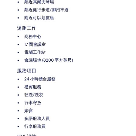
鄰近高爾夫球場
鄰近健行步道/腳踏車道
附近可以划皮艇
遠距工作
商務中心
17 間會議室
電腦工作站
會議場地 (8200 平方英尺)
服務項目
24 小時櫃台服務
禮賓服務
乾洗/洗衣
行李寄放
婚宴
多語服務人員
行李服務員