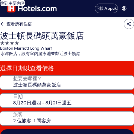
跳到主要內容
下載 App
查看所有住宿
波士頓長碼頭萬豪飯店
4.0
Boston Marriott Long Wharf
星
水岸飯店，設有室內游泳池並鄰近波士頓港
級
住
選擇日期以查看價格
宿
想要去哪裡？
日期
旅客