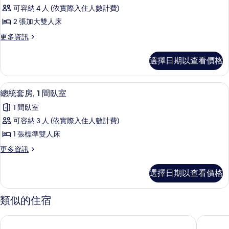
有
客
人
張
可容納 4 人 (依實際入住人數計費)
相
房,
床
沙
2 張加大雙人床
和
片
2
1
發
更
更多資訊
張
張
多
床
沙
加
客
選擇日期以查看價格
(Mobility/Hearing
發
房,
大
床
Access,
2
雙
(Mobility/Hearing
張
Roll-
總統套房, 1 間臥室 | 起居區 | 55-吋
顯
Access,
6
加
人
總統套房, 1 間臥室
in
Roll-
示
大
床
1 間臥室
Shwr)
in
雙
總
Shwr)
(View)
人
的
可容納 3 人 (依實際入住人數計費)
的
統
床
的
所
1 張標準雙人床
詳
(View)
套
所
情
有
的
更
更多資訊
房,
詳
有
多
相
情
1
總
相
選擇日期以查看價格
片
統
間
片
套
臥
房,
類似的住宿
1
室
間
的
波士頓Dagny飯店
波士頓君
臥