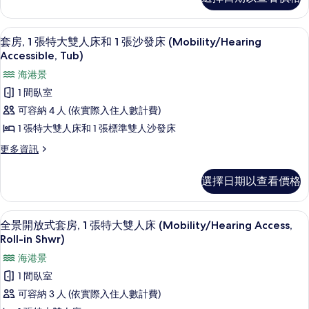
房,
大
in
Accessible,
1
雙
Roll-
張
Shower)
55-吋智慧型電視、有線頻道、電視、Netf
顯
in
12
特
人
套房, 1 張特大雙人床和 1 張沙發床 (Mobility/Hearing
的
Shower)
示
大
Accessible, Tub)
床
的
所
雙
套
詳
海港景
(Mobility
人
有
情
房,
床
Accessible,
1 間臥室
相
(Mobility
1
Roll-
可容納 4 人 (依實際入住人數計費)
Accessible,
片
張
in
Roll-
1 張特大雙人床和 1 張標準雙人沙發床
in
特
Shower)
更
更多資訊
Shower)
的
大
多
的
套
所
雙
詳
選擇日期以查看價格
房,
情
有
人
1
相
床
張
55-吋智慧型電視、有線頻道、電視、Netf
顯
7
特
全景開放式套房, 1 張特大雙人床 (Mobility/Hearing Access,
片
和
示
大
Roll-in Shwr)
1
雙
全
海港景
人
張
景
床
1 間臥室
沙
和
開
可容納 3 人 (依實際入住人數計費)
1
發
放