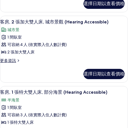
客
Accessible)
選擇日期以查看價格
(Hearing
房,
大
的
Accessible)
2
雙
的
張
所
客房內保險箱、書桌、筆電工作空間、
顯
詳
8
加
人
客房, 2 張加大雙人床, 城市景觀 (Hearing Accessible)
有
情
示
大
床
城市景
相
雙
客
(Hearing
人
1 間臥室
片
房,
床
Accessible)
可容納 4 人 (依實際入住人數計費)
(Hearing
2
的
Accessible)
2 張加大雙人床
張
所
的
更
更多資訊
詳
加
有
多
情
大
客
相
選擇日期以查看價格
房,
雙
片
2
人
張
客房內保險箱、書桌、筆電工作空間、
顯
9
加
床,
客房, 1 張特大雙人床, 部分海景 (Hearing Accessible)
示
大
城
半海景
雙
客
市
人
1 間臥室
房,
床,
景
可容納 3 人 (依實際入住人數計費)
城
1
觀
市
1 張特大雙人床
張
景