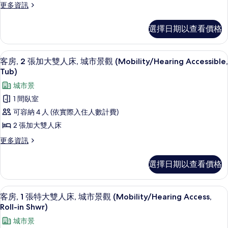
(Hearing
更
更多資訊
觀
特
Accessible)
多
(Hearing
大
客
的
Accessible)
選擇日期以查看價格
房,
雙
的
所
1
詳
人
張
有
情
客房內保險箱、書桌、筆電工作空間、
顯
8
特
床,
客房, 2 張加大雙人床, 城市景觀 (Mobility/Hearing Accessible,
相
示
大
Tub)
部
片
雙
客
城市景
分
人
房,
床,
1 間臥室
海
部
2
可容納 4 人 (依實際入住人數計費)
景
分
張
海
2 張加大雙人床
(Hearing
景
加
Accessible)
更
更多資訊
(Hearing
大
多
的
Accessible)
客
雙
的
所
選擇日期以查看價格
房,
詳
人
有
2
情
床,
張
相
客房內保險箱、書桌、筆電工作空間、
顯
8
加
客房, 1 張特大雙人床, 城市景觀 (Mobility/Hearing Access,
城
片
示
大
Roll-in Shwr)
市
雙
客
城市景
人
景