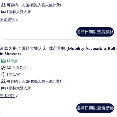
房,
的
可容納 3 人 (依實際入住人數計費)
有
詳
1
1 張特大雙人床
相
情
張
片
更
更多資訊
特
多
豪
大
選擇日期以查看價格
華
雙
客
人
房,
羽絨被、舒適加層、客房內保險箱、書
顯
6
1
豪華客房, 1 張特大雙人床, 城市景觀 (Mobility Accessible, Roll-
床,
示
張
in Shower)
城
特
豪
城市景
大
市
華
雙
30 平方公尺
景
人
客
1 間臥室
床,
觀
房,
城
可容納 3 人 (依實際入住人數計費)
(Mobility
市
1
1 張特大雙人床
Accessible,
景
張
觀
Roll-
更
更多資訊
特
(Mobility
多
In
Accessible,
豪
大
Shower)
選擇日期以查看價格
Roll-
華
雙
In
的
客