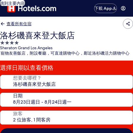
跳到主要內容
下載 App
查看所有住宿
洛杉磯喜來登大飯店
4.0
Sheraton Grand Los Angeles
星
寵物友善飯店，附設餐廳，可直達購物中心，鄰近洛杉磯活力購物中心
級
住
選擇日期以查看價格
宿
想要去哪裡？
日期
旅客