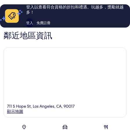
杉
市
評
評
登入以查看符合資格的折扣和禮遇。玩越多，獎勵就越
磯
中
論
論
多！
市
心
中
登入
免費註冊
心
鄰近地區資訊
711 S Hope St, Los Angeles, CA, 90017
顯示地圖
地圖