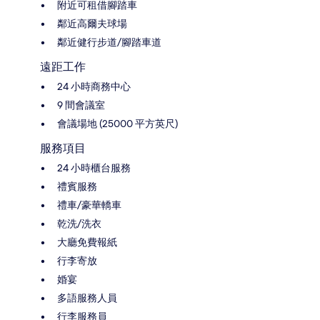
附近可租借腳踏車
鄰近高爾夫球場
鄰近健行步道/腳踏車道
遠距工作
24 小時商務中心
9 間會議室
會議場地 (25000 平方英尺)
服務項目
24 小時櫃台服務
禮賓服務
禮車/豪華轎車
乾洗/洗衣
大廳免費報紙
行李寄放
婚宴
多語服務人員
行李服務員