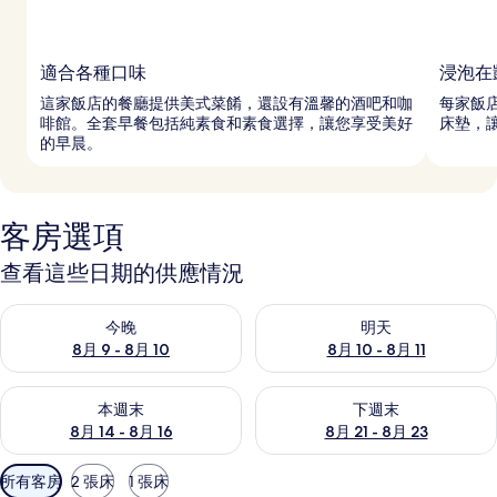
適合各種口味
浸泡在
這家飯店的餐廳提供美式菜餚，還設有溫馨的酒吧和咖
每家飯
啡館。全套早餐包括純素食和素食選擇，讓您享受美好
床墊，
的早晨。
客房選項
查看這些日期的供應情況
查看今晚 (8月 9 - 8月 10) 的供應情況
查看明天 (8月 10 - 8月 11) 
今晚
明天
8月 9 - 8月 10
8月 10 - 8月 11
查看本週末 (8月 14 - 8月 16) 的供應情況
查看下週末 (8月 21 - 8月 23
本週末
下週末
8月 14 - 8月 16
8月 21 - 8月 23
可
所有客房
2 張床
1 張床