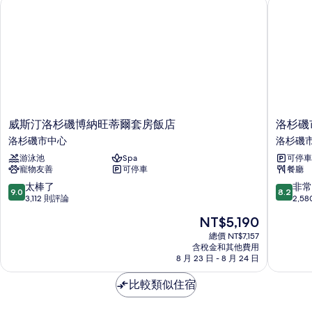
威斯汀洛杉磯博納旺蒂爾套房飯店
洛杉磯市
人
加
大
床
雙
(Mobility
人
Accessible,
床
(Mobility
Roll-
Accessible,
in
Roll-
Shower)
in
Shower)
的
威
洛
威斯汀洛杉磯博納旺蒂爾套房飯店
洛杉磯
的
斯
杉
所
洛杉磯市中心
洛杉磯
詳
汀
磯
情
有
游泳池
Spa
可停車
洛
市
寵物友善
可停車
餐廳
杉
中
相
磯
心
9.0
8.2
太棒了
非常
片
9.0
8.2
博
希
分，
分，
3,112 則評論
2,5
納
爾
滿
滿
現
NT$5,190
旺
頓
分
分
在
蒂
逸
10
10
總價 NT$7,157
價
爾
含稅金和其他費用
林
分，
分，
格
8 月 23 日 - 8 月 24 日
套
飯
太
非
為
房
店
棒
常
NT$5,190
比較類似住宿
飯
洛
了，
好，
店
杉
3,112
2,580
洛
磯
則
則