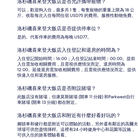
洛杉磯喜來登大飯店是否允許攜帶寵物？
可以，歡迎狗入住，最多共 1 隻，每隻寵物的重量上限為 18 公
斤。收取每次入住每間住宿 USD75 的費用。服務性動物免費。
洛杉磯喜來登大飯店是否提供停車位？
是的。代客停車的費用為每晚 USD77。
洛杉磯喜來登大飯店入住登記和退房的時間為？
入住登記開始時間：16:00；入住登記結束時間：00:00。提前
入住需加收相關費用，且需視供應情況而定。退房時間為
12:00。延後退房需加收相關費用，且需視供應情況而定。提供
快速入住和退房服務。
洛杉磯喜來登大飯店是否附設賭場？
此飯店沒有賭場，但康莫斯賭場 (開車 11 分鐘) 和Parkwest自行
車賭場 (開車 13 分鐘) 都在附近。
洛杉磯喜來登大飯店和附近有什麼好看好玩的？
腳踏車和健行都是附近可以體驗的活動，另外還有鄰近的高爾夫
球場可供您盡情揮桿。這裡有24 小時健身中心和花園等設施，
可供入住的旅客體驗看看。