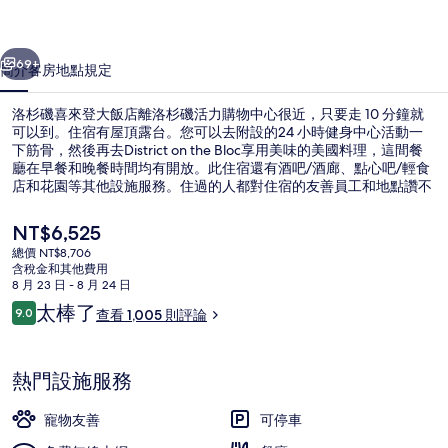
大
一個
下一個
飯
69+
簡介
客房
地點
規定
店
洛杉磯喜來登大飯店離洛杉磯活力購物中心很近，只要走 10 分鐘就
的
可以到。住宿有屋頂露台。您可以去附設的24 小時健身中心活動一
下筋骨，然後再去District on the Bloc享用美味的美國料理，這間餐
相
廳在早餐和晚餐時間均有開放。此住宿還有酒吧/酒廊、點心吧/輕食
片
店和花園等其他設施服務。住過的人都對住宿的友善員工和地點讚不
絕口。住宿離大眾運輸工具很近，走幾步路就可以到第 7 街 - 大都會
集
中心站站，潘興廣場站則是走 11 分鐘可以到。
目
NT$6,525
前
總價 NT$8,706
的
含稅金和其他費用
會議設施
價
8 月 23 日 - 8 月 24 日
格
評
太棒了
9.0
查看 1,005 則評論
是
9.0 分，滿分 10 分，
論
NT$6,525
熱門設施服務
寵物友善
可停車