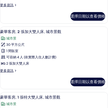
1
相
情
更
更多資訊
張
多
片
特
豪
選擇日期以查看價格
華
大
客
雙
房,
羽絨被、舒適加層、客房內保險箱、書
顯
4
1
人
豪華客房, 2 張加大雙人床, 城市景觀
示
張
床,
城市景
特
豪
城
大
30 平方公尺
華
雙
市
1 間臥室
人
客
景
床,
可容納 4 人 (依實際入住人數計費)
房,
城
觀
2 張加大雙人床
市
2
的
景
更
更多資訊
張
觀
多
所
加
的
豪
有
選擇日期以查看價格
詳
華
大
情
相
客
雙
房,
片
羽絨被、舒適加層、客房內保險箱、書
顯
5
2
人
豪華客房, 1 張特大雙人床, 城市景觀
示
張
床,
城市景
加
豪