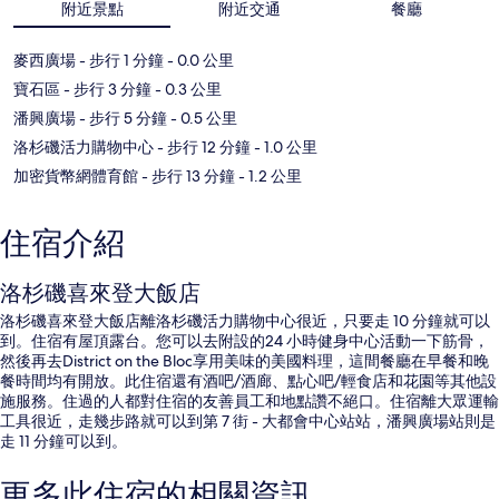
附近景點
附近交通
餐廳
麥西廣場
- 步行 1 分鐘
- 0.0 公里
寶石區
- 步行 3 分鐘
- 0.3 公里
潘興廣場
- 步行 5 分鐘
- 0.5 公里
洛杉磯活力購物中心
- 步行 12 分鐘
- 1.0 公里
加密貨幣網體育館
- 步行 13 分鐘
- 1.2 公里
住宿介紹
洛杉磯喜來登大飯店
洛杉磯喜來登大飯店離洛杉磯活力購物中心很近，只要走 10 分鐘就可以
到。住宿有屋頂露台。您可以去附設的24 小時健身中心活動一下筋骨，
然後再去District on the Bloc享用美味的美國料理，這間餐廳在早餐和晚
餐時間均有開放。此住宿還有酒吧/酒廊、點心吧/輕食店和花園等其他設
施服務。住過的人都對住宿的友善員工和地點讚不絕口。住宿離大眾運輸
工具很近，走幾步路就可以到第 7 街 - 大都會中心站站，潘興廣場站則是
走 11 分鐘可以到。
更多此住宿的相關資訊