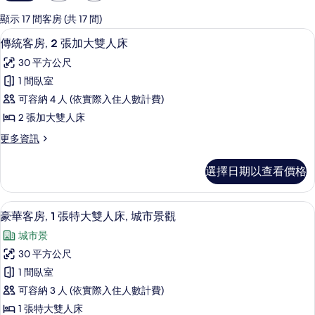
用
的
顯示 17 間客房 (共 17 間)
客
羽絨被、舒適加層、客房內保險箱、書
顯
3
傳統客房, 2 張加大雙人床
房
示
篩
30 平方公尺
傳
選
1 間臥室
統
條
可容納 4 人 (依實際入住人數計費)
客
件
2 張加大雙人床
房,
更
更多資訊
2
多
張
傳
選擇日期以查看價格
統
加
客
大
房,
羽絨被、舒適加層、客房內保險箱、書
顯
5
2
雙
豪華客房, 1 張特大雙人床, 城市景觀
示
張
人
城市景
加
豪
床
大
30 平方公尺
華
雙
的
1 間臥室
人
客
所
床
可容納 3 人 (依實際入住人數計費)
房,
的
有
1 張特大雙人床
詳