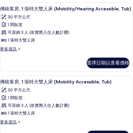
Shower)
人
房,
所
羽絨被、舒適加層、客房內保險箱、書
顯
的
3
1
傳統客房, 1 張特大雙人床 (Mobility/Hearing Accessible, Tub)
床,
有
詳
示
張
30 平方公尺
情
城
特
相
傳
大
1 間臥室
市
片
統
雙
可容納 3 人 (依實際入住人數計費)
景
人
客
床,
1 張特大雙人床
觀
房,
城
(Mobility
更
更多資訊
市
1
多
Accessible,
景
張
傳
觀
Roll-
選擇日期以查看價格
統
特
(Mobility
in
客
Accessible,
大
房,
Shower)
Roll-
羽絨被、舒適加層、客房內保險箱、書
顯
3
1
雙
傳統客房, 1 張特大雙人床 (Mobility Accessible, Tub)
in
的
示
張
Shower)
人
30 平方公尺
所
特
的
傳
床
大
1 間臥室
有
詳
統
雙
情
(Mobility/Hearing
可容納 3 人 (依實際入住人數計費)
相
人
客
Accessible,
床
1 張特大雙人床
片
房,
Tub)
(Mobility/Hearing
更
更多資訊
Accessible,
1
的
多
Tub)
張
傳