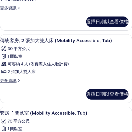
房,
(Mobility
in
更
更多資訊
Accessible,
2
Shower)
多
Roll-
張
傳
的
in
選擇日期以查看價格
統
加
Shower)
所
客
的
大
有
房,
詳
羽絨被、舒適加層、客房內保險箱、書
顯
2
2
雙
傳統客房, 2 張加大雙人床 (Mobility Accessible, Tub)
情
相
示
張
人
30 平方公尺
片
加
傳
床
大
1 間臥室
統
雙
(Mobility/Hearing
可容納 4 人 (依實際入住人數計費)
人
客
Accessible,
床
2 張加大雙人床
房,
Tub)
(Mobility/Hearing
更
更多資訊
Accessible,
2
的
多
Tub)
張
傳
所
的
選擇日期以查看價格
統
加
詳
有
客
情
大
相
房,
羽絨被、舒適加層、客房內保險箱、書
顯
7
2
雙
套房, 1 間臥室 (Mobility Accessible, Tub)
片
示
張
人
70 平方公尺
加
套
床
大
1 間臥室