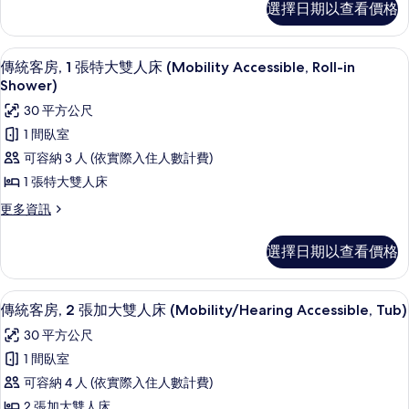
所
的
選擇日期以查看價格
統
特
詳
有
客
情
大
相
房,
羽絨被、舒適加層、客房內保險箱、書
顯
3
1
雙
傳統客房, 1 張特大雙人床 (Mobility Accessible, Roll-in
片
示
張
Shower)
人
特
傳
30 平方公尺
床
大
統
雙
1 間臥室
(Mobility
人
客
Accessible,
可容納 3 人 (依實際入住人數計費)
床
房,
Tub)
(Mobility
1 張特大雙人床
Accessible,
1
的
更
更多資訊
Tub)
張
所
多
的
傳
特
詳
有
選擇日期以查看價格
統
情
大
相
客
雙
房,
片
羽絨被、舒適加層、客房內保險箱、書
顯
2
1
傳統客房, 2 張加大雙人床 (Mobility/Hearing Accessible, Tub)
人
示
張
30 平方公尺
床
特
傳
大
1 間臥室
(Mobility
統
雙
Accessible,
可容納 4 人 (依實際入住人數計費)
人
客
Roll-
床
2 張加大雙人床