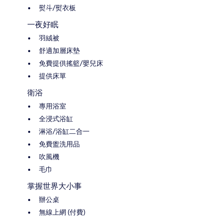
熨斗/熨衣板
一夜好眠
羽絨被
舒適加層床墊
免費提供搖籃/嬰兒床
提供床單
衛浴
專用浴室
全浸式浴缸
淋浴/浴缸二合一
免費盥洗用品
吹風機
毛巾
掌握世界大小事
辦公桌
無線上網 (付費)