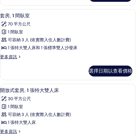
大
情
相
客
雙
房,
片
羽絨被、舒適加層、客房內保險箱、書
顯
7
2
人
套房, 1 間臥室
示
張
床,
70 平方公尺
加
套
城
大
1 間臥室
房,
雙
市
可容納 3 人 (依實際入住人數計費)
人
1
景
床,
1 張特大雙人床和 1 張標準雙人沙發床
間
城
觀
更
更多資訊
市
臥
多
的
景
室
套
觀
所
選擇日期以查看價格
房,
的
的
有
1
詳
所
間
情
相
羽絨被、舒適加層、客房內保險箱、書
顯
5
臥
有
開放式套房, 1 張特大雙人床
片
示
室
相
30 平方公尺
的
開
片
詳
1 間臥室
放
情
可容納 3 人 (依實際入住人數計費)
式
1 張特大雙人床
套
更
更多資訊
房,