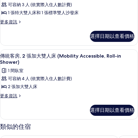
房,
雙
(Mobility
可容納 3 人 (依實際入住人數計費)
人
1
Accessible,
床
1 張特大雙人床和 1 張標準雙人沙發床
間
Tub)
(Mobility
更
更多資訊
Accessible,
臥
的
多
Tub)
室
套
所
的
選擇日期以查看價格
房,
(Mobility
詳
有
1
情
Accessible,
相
間
羽絨被、舒適加層、客房內保險箱、書
顯
Tub)
3
臥
傳統客房, 2 張加大雙人床 (Mobility Accessible, Roll-in
片
示
室
的
Shower)
(Mobility
傳
所
1 間臥室
Accessible,
統
有
Tub)
可容納 4 人 (依實際入住人數計費)
的
客
相
2 張加大雙人床
詳
房,
片
情
更
更多資訊
2
多
傳
張
選擇日期以查看價格
統
加
客
大
房,
類似的住宿
2
雙
張