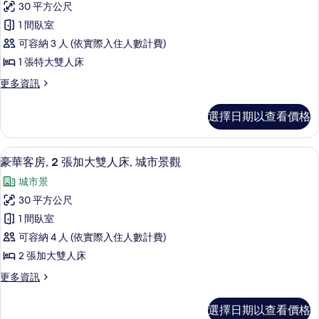
城
大
30 平方公尺
華
雙
市
1 間臥室
人
客
景
床,
可容納 3 人 (依實際入住人數計費)
房,
城
觀
1 張特大雙人床
市
1
的
景
更
更多資訊
張
觀
多
所
特
的
豪
有
選擇日期以查看價格
詳
華
大
情
相
客
雙
房,
片
羽絨被、舒適加層、客房內保險箱、書
顯
5
1
人
豪華客房, 2 張加大雙人床, 城市景觀
示
張
床,
城市景
特
豪
城
大
30 平方公尺
華
雙
市
1 間臥室
人
客
景
床,
可容納 4 人 (依實際入住人數計費)
房,
城
觀
2 張加大雙人床
市
2
的
景
更
更多資訊
張
觀
多
所
加
的
豪
有
選擇日期以查看價格
詳
華