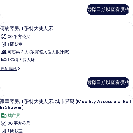
多
1
開
選擇日期以查看價格
放
張
式
特
套
羽絨被、舒適加層、客房內保險箱、書
顯
2
房,
大
傳統客房, 1 張特大雙人床
示
1
雙
30 平方公尺
張
傳
人
特
1 間臥室
統
大
床
可容納 3 人 (依實際入住人數計費)
雙
客
的
人
1 張特大雙人床
房,
床
所
更
更多資訊
的
1
多
有
詳
張
傳
情
相
選擇日期以查看價格
統
特
片
客
大
房,
羽絨被、舒適加層、客房內保險箱、書
顯
6
1
雙
豪華客房, 1 張特大雙人床, 城市景觀 (Mobility Accessible, Roll-
示
張
In Shower)
人
特
豪
城市景
床
大
華
雙
30 平方公尺
的
人
客
1 間臥室
所
床