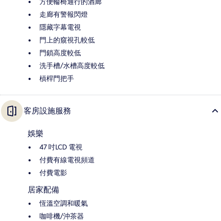
方便輪椅通行的酒廊
走廊有警報閃燈
隱藏字幕電視
門上的窺視孔較低
門鎖高度較低
洗手槽/水槽高度較低
槓桿門把手
客房設施服務
娛樂
47 吋LCD 電視
付費有線電視頻道
付費電影
居家配備
恆溫空調和暖氣
咖啡機/沖茶器