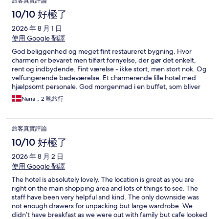
旅客真實評論
論
10/10 好極了
2026 年 8 月 1 日
使用 Google 翻譯
God beliggenhed og meget fint restaureret bygning. Hvor
charmen er bevaret men tilført fornyelse, der gør det enkelt,
rent og indbydende. Fint værelse - ikke stort, men stort nok. Og
velfungerende badeværelse. Et charmerende lille hotel med
hjælpsomt personale. God morgenmad i en buffet, som bliver
holdt pæn og indbydende til sidste servering. Perfekt
Nana，2 晚旅行
udgangspunkt for at udforske skønne Palma!
旅客真實評論
10/10 好極了
2026 年 8 月 2 日
使用 Google 翻譯
The hotel is absolutely lovely. The location is great as you are
right on the main shopping area and lots of things to see. The
staff have been very helpful and kind. The only downside was
not enough drawers for unpacking but large wardrobe. We
didn’t have breakfast as we were out with family but cafe looked