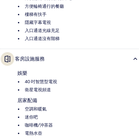
方便輪椅通行的餐廳
樓梯有扶手
隱藏字幕電視
入口通道光線充足
入口通道沒有階梯
客房設施服務
娛樂
40 吋智慧型電視
衛星電視頻道
居家配備
空調和暖氣
迷你吧
咖啡機/沖茶器
電熱水壺