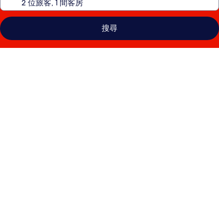
搜尋
坎
亞
歷
山