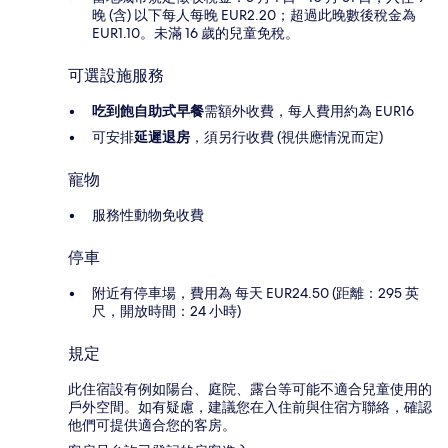
晚 (含) 以下每人每晚 EUR2.20；超過此晚數後稅金為
EUR1.10。未滿 16 歲的兒童免稅。
可選設施服務
吃到飽自助式早餐
需額外收費，每人費用約為 EUR16
可安排
延遲退房
，須另行收費 (視供應情況而定)
寵物
服務性動物免收費
停車
附近有停車場，費用為 每天 EUR24.50 (距離：295 英
尺，開放時間：24 小時)
規定
此住宿設有例如陽台、庭院、露台等可能不適合兒童使用的
戶外空間。如有疑慮，建議您在入住前與住宿方聯絡，確認
他們可提供適合您的客房。