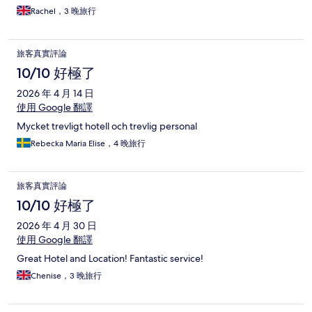
great too! Would definitely stay here again. Fantastic air con and
Rachel，3 晚旅行
comfy beds 👍
旅客真實評論
10/10 好極了
2026 年 4 月 14 日
使用 Google 翻譯
Mycket trevligt hotell och trevlig personal
Rebecka Maria Elise，4 晚旅行
旅客真實評論
10/10 好極了
2026 年 4 月 30 日
使用 Google 翻譯
Great Hotel and Location! Fantastic service!
Chenise，3 晚旅行