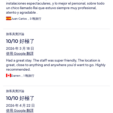
instalaciones espectaculares, y lo mejor el personal, sobre todo
un chico llamado Rai que estuvo siempre muy profesional,
atento y agradable .
Juan Carlos，3 晚旅行
旅客真實評論
10/10 好極了
2026 年 3 月 18 日
使用 Google 翻譯
Had a great stay. The staff was super friendly, The location is
great, close to anything and anywhere you’d want to go. Highly
recommended.
Darren，1 晚旅行
旅客真實評論
10/10 好極了
2026 年 4 月 22 日
使用 Google 翻譯