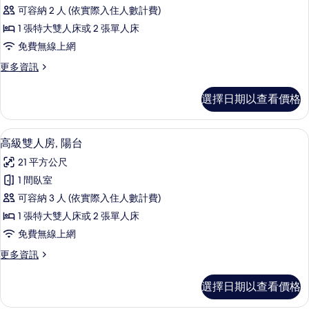
準
可容納 2 人 (依實際入住人數計費)
雙
1 張特大雙人床或 2 張單人床
人
免費無線上網
房,
更
更多資訊
露
多
台
標
選擇日期以查看價格
準
的
雙
所
人
迷你吧、客房內保險箱、書桌、遮光布
顯
16
房,
高級雙人房, 陽台
有
示
露
相
21 平方公尺
台
高
的
片
1 間臥室
級
詳
可容納 3 人 (依實際入住人數計費)
情
雙
1 張特大雙人床或 2 張單人床
人
免費無線上網
房,
更
更多資訊
陽
多
台
高
選擇日期以查看價格
級
的
雙