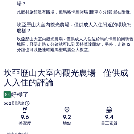
場？
此鄉村旅館沒有賭場，但馬略卡島賭場 (開車 8 分鐘) 就在附近。
坎亞歷山大室內觀光農場 - 僅供成人入住附近的環境怎
麼樣？
坎亞歷山大室內觀光農場 - 僅供成人入住位於馬約卡島帕爾瑪舊
城區，只要走路 6 分鐘就可以到因特莫達爾站，另外，走路 12
分鐘也可以抵達帕爾馬聖瑪麗亞大教堂。
坎亞歷山大室內觀光農場 - 僅供成
評
人入住的評論
論
好極了
9.4
562 則評論
9.6
9.2
9.4
整潔度
地點
員工素質
評