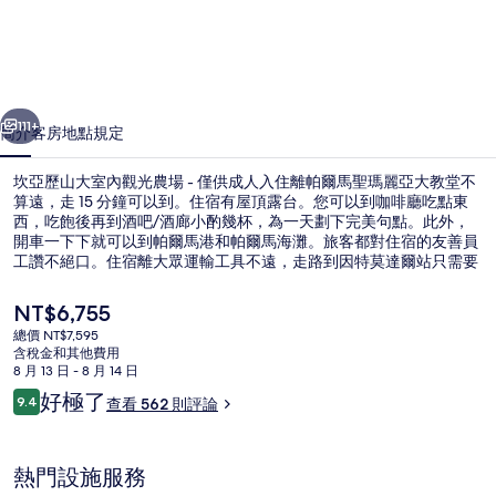
大
室
內
一個
下一個
觀
111+
簡介
客房
地點
規定
光
坎亞歷山大室內觀光農場 - 僅供成人入住離帕爾馬聖瑪麗亞大教堂不
農
算遠，走 15 分鐘可以到。住宿有屋頂露台。您可以到咖啡廳吃點東
西，吃飽後再到酒吧/酒廊小酌幾杯，為一天劃下完美句點。此外，
場
開車一下下就可以到帕爾馬港和帕爾馬海灘。旅客都對住宿的友善員
-
工讚不絕口。住宿離大眾運輸工具不遠，走路到因特莫達爾站只需要
6 分鐘，到傑韋爾丹格爾站也只要 14 分鐘。
僅
目
NT$6,755
供
前
總價 NT$7,595
的
含稅金和其他費用
成
餐廳
價
8 月 13 日 - 8 月 14 日
格
評
人
好極了
9.4
查看 562 則評論
是
9.4 分，滿分 10 分，
論
NT$6,755
入
住
熱門設施服務