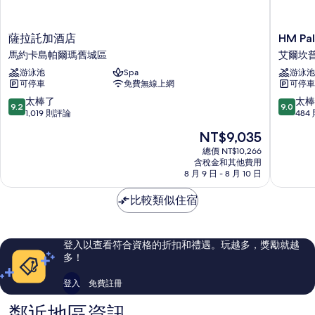
薩
HM
薩拉託加酒店
HM Pa
拉
Palma
馬約卡島帕爾瑪舊城區
艾爾坎
託
Blanc
游泳池
Spa
游泳池
加
飯
可停車
免費無線上網
可停車
酒
店
店
艾
9.2
9.0
太棒了
太棒
9.2
9.0
馬
爾
分，
分，
1,019 則評論
484
約
坎
滿
滿
現
NT$9,035
卡
普
分
分
在
島
登
10
10
總價 NT$10,266
價
帕
含稅金和其他費用
塞
分，
分，
格
8 月 9 日 - 8 月 10 日
爾
拉
太
太
為
瑪
塔
棒
棒
NT$9,035
比較類似住宿
舊
了，
了，
城
1,019
484
區
則
則
評
評
登入以查看符合資格的折扣和禮遇。玩越多，獎勵就越
論
論
多！
登入
免費註冊
鄰近地區資訊