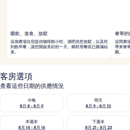
啜飲、進食、放鬆
奢華的
這個農場住宿提供咖啡館小吃、酒吧供您放鬆，以及吃
這間農場
到飽早餐，讓您開啟美好的一天。鄉村用餐區已圓滿結
帶來奢
束。
圍。
客房選項
查看這些日期的供應情況
查看今晚 (8月 8 - 8月 9) 的供應情況
查看明天 (8月 9 - 8月 10) 的
今晚
明天
8月 8 - 8月 9
8月 9 - 8月 10
查看本週末 (8月 14 - 8月 16) 的供應情況
查看下週末 (8月 21 - 8月 23
本週末
下週末
8月 14 - 8月 16
8月 21 - 8月 23