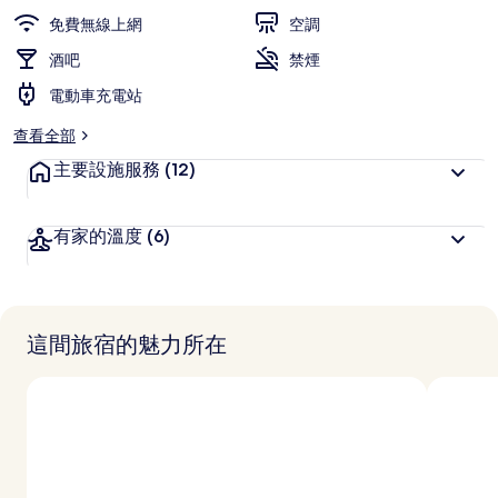
的
免費無線上網
空調
相
酒吧
禁煙
片
電動車充電站
集
查看全部
主要設施服務
(12)
有家的溫度
(6)
這間旅宿的魅力所在