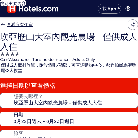
跳到主要內容
下載 App
查看所有住宿
坎亞歷山大室內觀光農場 - 僅供成人
入住
4.0
Ca n'Alexandre - Turismo de Interior - Adults Only
星
僅限成人鄉村旅館，附設酒吧/酒廊，可直達購物中心，鄰近帕爾馬聖瑪
級
麗亞大教堂
住
宿
選擇日期以查看價格
想要去哪裡？
日期
旅客