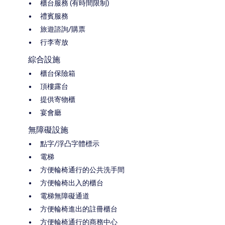
櫃台服務 (有時間限制)
禮賓服務
旅遊諮詢/購票
行李寄放
綜合設施
櫃台保險箱
頂樓露台
提供寄物櫃
宴會廳
無障礙設施
點字/浮凸字體標示
電梯
方便輪椅通行的公共洗手間
方便輪椅出入的櫃台
電梯無障礙通道
方便輪椅進出的註冊櫃台
方便輪椅通行的商務中心