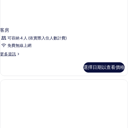
客房
可容納 4 人 (依實際入住人數計費)
免費無線上網
更
更多資訊
多
客
選擇日期以查看價格
房
的
詳
情