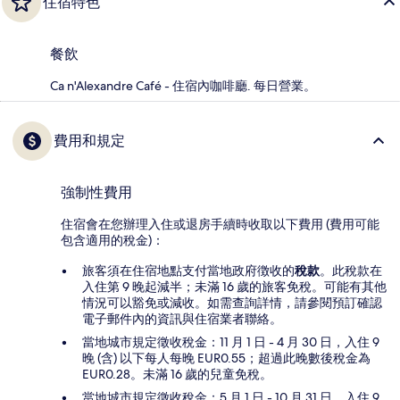
住宿特色
餐飲
Ca n'Alexandre Café - 住宿內咖啡廳. 每日營業。
費用和規定
強制性費用
住宿會在您辦理入住或退房手續時收取以下費用 (費用可能
包含適用的稅金)：
旅客須在住宿地點支付當地政府徴收的
稅款
。此稅款在
入住第 9 晚起減半；未滿 16 歲的旅客免稅。可能有其他
情況可以豁免或減收。如需查詢詳情，請參閱預訂確認
電子郵件內的資訊與住宿業者聯絡。
當地城市規定徵收稅金：11 月 1 日 - 4 月 30 日，入住 9
晚 (含) 以下每人每晚 EUR0.55；超過此晚數後稅金為
EUR0.28。未滿 16 歲的兒童免稅。
當地城市規定徵收稅金：5 月 1 日 - 10 月 31 日，入住 9