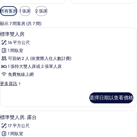
可
所有客房
1 張床
2 張床
用
的
顯示 7 間客房 (共 7 間)
客
標準雙人房 | 迷你吧、客房內保險箱、
顯
21
標準雙人房
房
示
篩
16 平方公尺
標
選
1 間臥室
準
條
可容納 2 人 (依實際入住人數計費)
雙
件
1 張特大雙人床或 2 張單人床
人
免費無線上網
房
更
更多資訊
的
多
所
標
選擇日期以查看價格
準
有
雙
相
人
迷你吧、客房內保險箱、書桌、遮光布
顯
20
房
標準雙人房, 露台
片
示
的
17 平方公尺
詳
標
情
1 間臥室