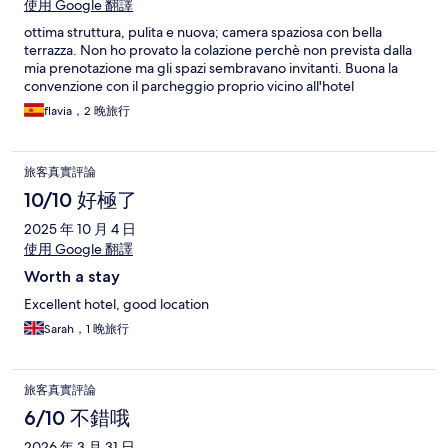
使用 Google 翻譯
ottima struttura, pulita e nuova; camera spaziosa con bella
terrazza. Non ho provato la colazione perchè non prevista dalla
mia prenotazione ma gli spazi sembravano invitanti. Buona la
convenzione con il parcheggio proprio vicino all'hotel
flavia，2 晚旅行
旅客真實評論
10/10 好極了
2025 年 10 月 4 日
使用 Google 翻譯
Worth a stay
Excellent hotel, good location
Sarah，1 晚旅行
旅客真實評論
6/10 不錯哦
2026 年 3 月 31 日