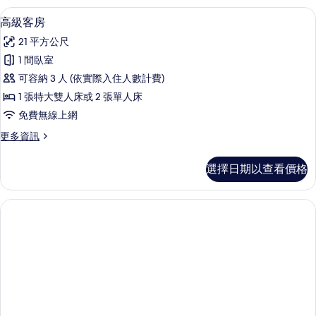
所
人
高級客房 | 迷你吧、客房內保險箱、書
顯
24
房,
高級客房
有
示
陽
相
21 平方公尺
台
高
的
片
1 間臥室
級
詳
可容納 3 人 (依實際入住人數計費)
情
客
1 張特大雙人床或 2 張單人床
房
免費無線上網
的
更
更多資訊
所
多
有
高
選擇日期以查看價格
級
相
客
片
房
的
詳
情