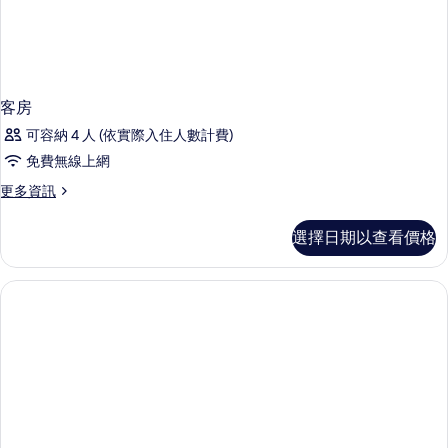
客房
可容納 4 人 (依實際入住人數計費)
免費無線上網
更
更多資訊
多
客
選擇日期以查看價格
房
的
詳
情