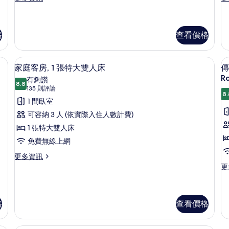
多
多
特
的
普
套
詳
大
通
房,
情
雙
套
1
格
查看價格
房,
張
人
1
特
1
險箱、書桌
床
高級寢具、羽絨被、客房內保險箱、書
顯
張
大
7
家庭客房, 1 張特大雙人床
傳
特
雙
的
示
Ro
有夠讚
大
人
8.8
所
8.8 分，滿分 10 分
家
(135
135 則評論
雙
床
8.
人
和
則
有
庭
1 間臥室
床
1
評
相
客
可容納 3 人 (依實際入住人數計費)
的
張
論)
詳
沙
片
房,
1 張特大雙人床
房
情
發
1
2
免費無線上網
床
張
的
更
更多資訊
詳
多
特
更
更
情
家
多
大
庭
傳
雙
客
統
房,
客
格
查看價格
人
1
房,
床
張
2