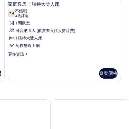
險箱、書桌
特
高級寢具、羽絨被、客房內保險箱、書
顯
張
(
的
5
家庭客房, 1 張特大雙人床
大
標
示
A
所
雙
不錯哦
準
7.4
Ro
7.4 分，滿分 10 分
家
人
(3
3 則評論
雙
有
床
in
人
則
庭
1 間臥室
相
的
床
評
S
客
可容納 3 人 (依實際入住人數計費)
詳
片
(M
論)
情
Ac
房,
1 張特大雙人床
Ro
1
免費無線上網
in
張
Sh
更
更多資訊
的
多
特
詳
家
大
情
庭
格
查看價格
雙
客
房,
人
1
床
張
特
的
大
飯店
洛杉磯格倫代爾大使館套房飯店
所
雙
人
有
床
相
的
詳
片