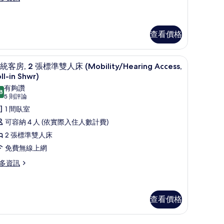
相
雙
片
人
床
查看價格
和
桌
高級寢具、羽絨被、客房內保險箱、書桌
顯
7
統客房, 2 張標準雙人床 (Mobility/Hearing Access,
張
示
ll-in Shwr)
沙
傳
有夠讚
8
8.8 分，滿分 10 分
(5
發
5 則評論
統
則
1 間臥室
床
客
評
可容納 4 人 (依實際入住人數計費)
的
,
論)
2 張標準雙人床
所
免費無線上網
有
張
相
標
多資訊
片
準
雙
查看價格
人
床