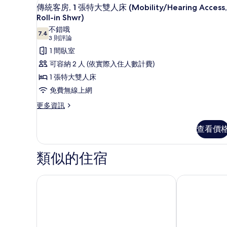
高級寢具、羽絨被、客房內保
顯
(Mobility/Hearing
8
1
傳統客房, 1 張特大雙人床 (Mobility/Hearing Access,
示
Accessible,
張
Roll-in Shwr)
特
Tub)
傳
不錯哦
大
7.4
7.4 分，滿分 10 分
(3
的
3 則評論
統
雙
則
1 間臥室
人
所
客
評
床
可容納 2 人 (依實際入住人數計費)
有
房,
(Mobility/Hearing
論)
1 張特大雙人床
相
Accessible,
1
Tub)
免費無線上網
片
張
的
特
更
更多資訊
詳
多
情
大
傳
查看價
雙
統
客
人
房,
類似的住宿
床
1
張
(Mobility/Hearing
特
洛杉磯/環球影城希爾頓飯店
洛伊斯好萊塢
Access,
大
Roll-
雙
in
人
床
Shwr)
(Mobility/Hearing