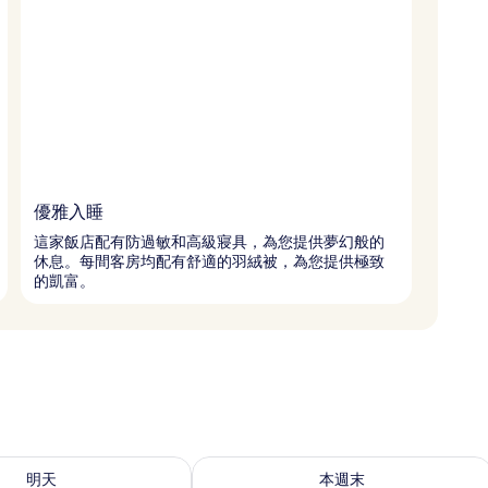
優雅入睡
這家飯店配有防過敏和高級寢具，為您提供夢幻般的
休息。每間客房均配有舒適的羽絨被，為您提供極致
的凱富。
8 - 8月 9) 的供應情況
查看本週末 (8月 7 - 8月 9) 的供應情況
明天
本週末