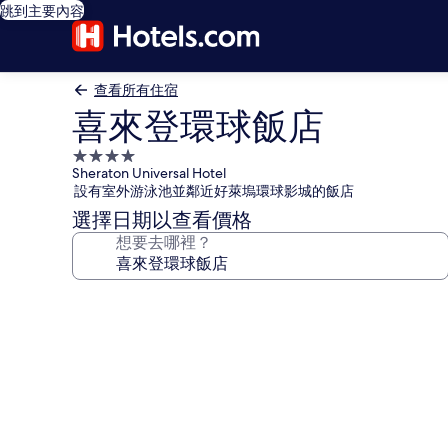
跳到主要內容
查看所有住宿
喜來登環球飯店
4.0
Sheraton Universal Hotel
星
設有室外游泳池並鄰近好萊塢環球影城的飯店
級
選擇日期以查看價格
住
想要去哪裡？
宿
喜
來
登
環
球