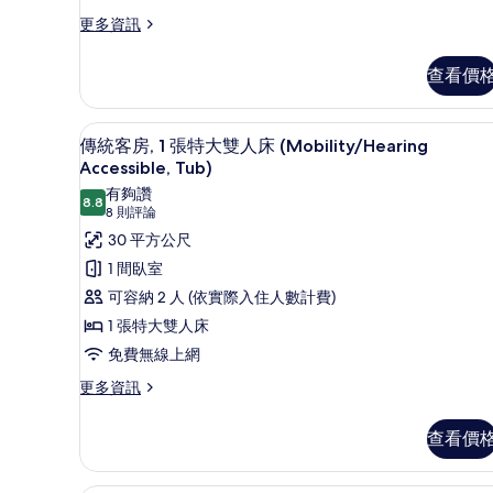
加
更
更多資訊
多
大
尊
雙
查看價
榮
人
客
房,
床,
高級寢具、羽絨被、客房內保
顯
6
2
傳統客房, 1 張特大雙人床 (Mobility/Hearing
夏
示
張
Accessible, Tub)
加
威
傳
有夠讚
大
8.8
8.8 分，滿分 10 分
(8
8 則評論
夷
統
雙
則
30 平方公尺
人
式
客
評
床,
1 間臥室
陽
房,
夏
論)
可容納 2 人 (依實際入住人數計費)
威
台
1
夷
1 張特大雙人床
張
的
式
免費無線上網
特
所
陽
台
大
更
更多資訊
有
的
多
雙
相
詳
傳
查看價
情
人
片
統
客
床
房,