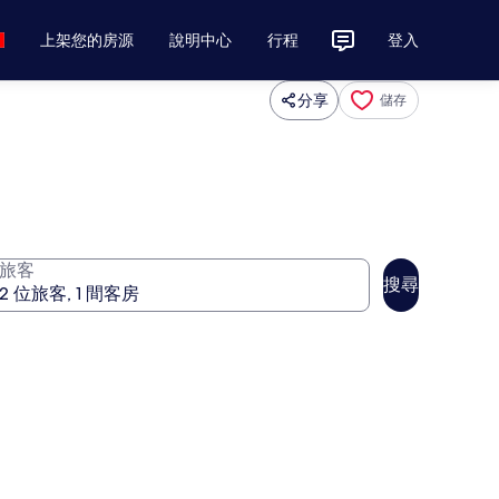
上架您的房源
說明中心
行程
登入
分享
儲存
旅客
搜尋