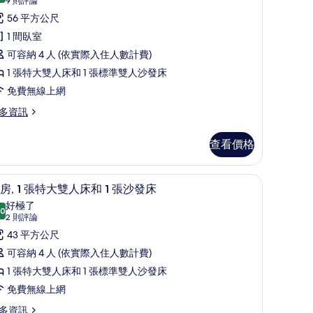
所
套
(9
9 則評論
則
有
,
56 平方公尺
評
相
1 間臥室
論)
張
片
可容納 4 人 (依實際入住人數計費)
特
1 張特大雙人床和 1 張標準雙人沙發床
大
免費無線上網
雙
多資訊
人
床
查看價格
和
具、羽絨被、客房內保險箱、書桌
套房, 1 張特大雙人床和 1 張沙發床 | 會議設施
顯
10
房, 1 張特大雙人床和 1 張沙發床
張
示
好極了
.0
沙
10.0 分，滿分 10 分
套
(2
2 則評論
發
則
,
43 平方公尺
評
床
可容納 4 人 (依實際入住人數計費)
論)
的
張
1 張特大雙人床和 1 張標準雙人沙發床
所
特
免費無線上網
有
大
多資訊