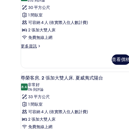
所
傳
(252
252 則評論
雙
人
則
有
統
30 平方公尺
床
評
相
客
1 間臥室
的
論)
詳
片
房,
可容納 4 人 (依實際入住人數計費)
情
2
2 張加大雙人床
張
免費無線上網
加
更
更多資訊
多
大
傳
雙
查看價
統
人
客
房,
床
名牌盥洗用品、吹風機、毛巾
顯
2
2
尊榮客房, 2 張加大雙人床, 夏威夷式陽台
的
示
張
非常好
加
8.4
所
8.4 分，滿分 10 分
尊
(176
176 則評論
大
則
有
榮
33 平方公尺
雙
評
人
相
客
1 間臥室
床
論)
片
房,
可容納 4 人 (依實際入住人數計費)
的
詳
2
2 張加大雙人床
情
張
免費無線上網