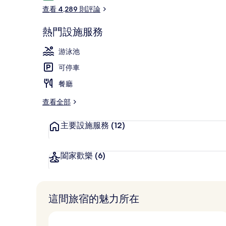
論
查看 4,289 則評論
熱門設施服務
高級寢具、羽
游泳池
可停車
餐廳
查看全部
主要設施服務
(12)
闔家歡樂
(6)
這間旅宿的魅力所在