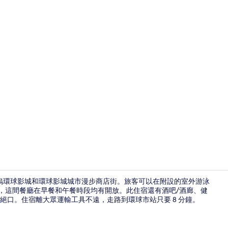
大廳
萊塢環球影城和環球影城城市漫步商店街。旅客可以在附設的室外游泳
的美國料理，這間餐廳在早餐和午餐時段均有開放。此住宿還有酒吧/酒廊、健
絕口。住宿離大眾運輸工具不遠，走路到環球市站只要 8 分鐘。
住宿設施服