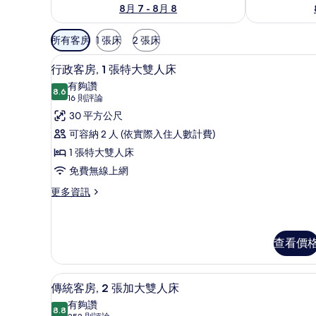
8月 7 - 8月 8
可
所有客房
1 張床
2 張床
用
高級寢具、羽絨被、客房內保
顯
的
7
行政客房, 1 張特大雙人床
示
客
有夠讚
8.6
房
8.6 分，滿分 10 分
行
(16
16 則評論
篩
則
政
30 平方公尺
選
評
客
可容納 2 人 (依實際入住人數計費)
條
論)
房,
1 張特大雙人床
件
1
免費無線上網
張
更
更多資訊
多
特
行
大
政
雙
客
查看價
房,
人
1
床
高級寢具、羽絨被、客房內保
顯
張
7
傳統客房, 2 張加大雙人床
特
的
示
有夠讚
大
8.8
8.8 分，滿分 10 分