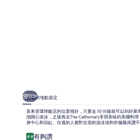
飯
店
的
相
片
集
113+
簡介
客房
地點
規定
喜來登環球飯店的位置很好，只要走 10 分鐘就可以到好
池開心游泳，之後再去The California's享用美味
身中心和浴缸。住過的人都對住宿的游泳池和舒服睡床讚不
評
有夠讚
8.8
8.8 分，滿分 10 分，