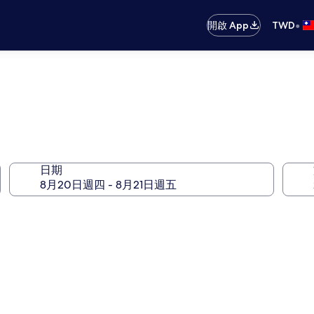
•
開啟 App
TWD
日期