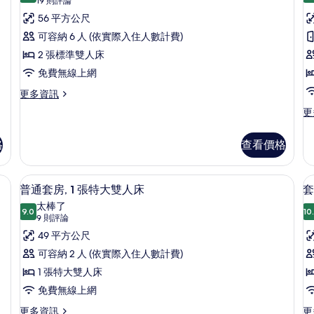
所
套
(19
19 則評論
大
準
則
有
房,
56 平方公尺
房
雙
雙
評
人
人
相
2
1
可容納 6 人 (依實際入住人數計費)
床
床
論)
張
片
2 張標準雙人床
的
的
詳
標
詳
免費無線上網
情
情
準
更
更多資訊
多
雙
更
更
套
多
人
房,
套
床
2
格
查看價格
房,
張
的
1
標
張
1
、肥皂
所
普通套房, 1 張特大雙人床 | 高級寢
顯
準
9
特
普通套房, 1 張特大雙人床
套
雙
有
示
大
太棒了
人
9.0
雙
10
相
9.0 分，滿分 10 分
普
(9
9 則評論
床
人
的
則
片
通
49 平方公尺
房
床
詳
評
和
1
套
可容納 2 人 (依實際入住人數計費)
情
1
論)
房,
1 張特大雙人床
張
沙
1
免費無線上網
發
張
更
更
更多資訊
更
床