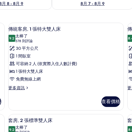
8月 8 - 8月 9
8月 7 - 8月 9
險箱、書桌
高級寢具、羽絨被、客房內保險箱、書
顯
8
傳統客房, 1 張特大雙人床
傳
示
太棒了
9.2
8.
9.2 分，滿分 10 分
傳
(378
378 則評論
則
統
30 平方公尺
評
客
1 間臥室
論)
房,
可容納 2 人 (依實際入住人數計費)
房
1
2
1 張特大雙人床
張
免費無線上網
特
更
更
更多資訊
更
多
多
大
傳
傳
雙
格
查看價格
統
統
人
客
客
房,
房,
險箱、書桌
床
高級寢具、羽絨被、客房內保險箱、書
顯
10
1
2
套房, 2 張標準雙人床
套
的
示
張
張
太棒了
特
9.2
標
8.
9.2 分，滿分 10 分