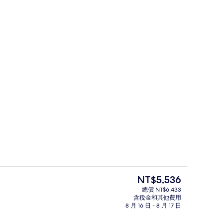
大廳
目
NT$5,536
前
總價 NT$6,433
的
含稅金和其他費用
務
外觀
價
8 月 16 日 - 8 月 17 日
格
是