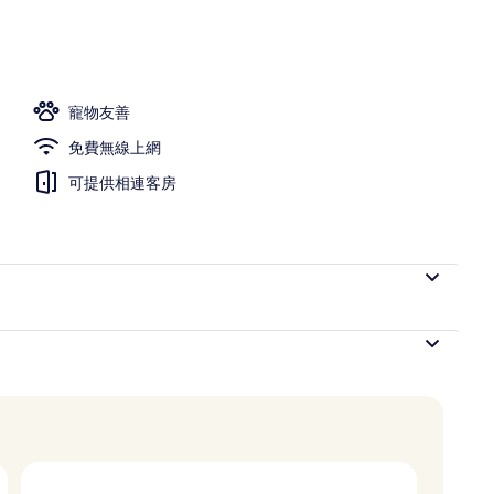
絨被、客房內保險箱、書桌
寵物友善
免費無線上網
可提供相連客房