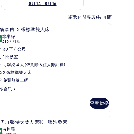
8月 14 - 8月 16
顯示 14 間客房 (共 14 間)
桌
高級寢具、羽絨被、客房內保險箱、書桌
顯
7
統客房, 2 張標準雙人床
示
非常好
4
8.4 分，滿分 10 分
傳
(239
239 則評論
則
統
30 平方公尺
評
客
1 間臥室
論)
,
可容納 4 人 (依實際入住人數計費)
2 張標準雙人床
張
免費無線上網
標
多資訊
準
雙
查看價格
人
桌
床
套房, 1 張特大雙人床和 1 張沙發床 | 高級
顯
9
房, 1 張特大雙人床和 1 張沙發床
的
示
有夠讚
8
8.8 分，滿分 10 分