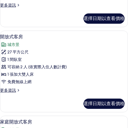
客
更
更多資訊
房
多
的
高
選擇日期以查看價格
級
所
開
有
放
開放式客房 | 高級寢具、遮光布/窗簾
顯
6
式
開放式客房
相
示
客
片
城市景
房
開
的
27 平方公尺
放
詳
1 間臥室
情
式
可容納 2 人 (依實際入住人數計費)
客
1 張加大雙人床
房
免費無線上網
的
更
更多資訊
所
多
有
開
選擇日期以查看價格
放
相
式
片
客
高級寢具、遮光布/窗簾、隔音、熨斗/
顯
6
房
家庭開放式客房
示
的