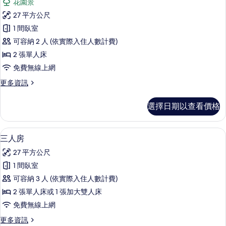
花園景
詳
Studio
情
27 平方公尺
Twin
1 間臥室
med
可容納 2 人 (依實際入住人數計費)
pentry
(pets
2 張單人床
allowed)
免費無線上網
的
更
更多資訊
所
多
Studio
有
選擇日期以查看價格
Twin
相
med
pentry
片
三人房 | 高級寢具、遮光布/窗簾、隔
顯
1
(pets
三人房
示
allowed)
27 平方公尺
的
三
詳
1 間臥室
人
情
可容納 3 人 (依實際入住人數計費)
房
2 張單人床或 1 張加大雙人床
的
免費無線上網
所
更
更多資訊
有