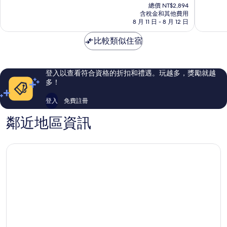
在
斯
基
10
10
總價 NT$2,894
價
特
含稅金和其他費用
斯
分，
分，
格
8 月 11 日 - 8 月 12 日
韋
塔
非
非
為
斯
科
常
常
NT$2,584
比較類似住宿
特
學
好，
好，
艾
城
1,007
778
登
則
則
飯
評
評
登入以查看符合資格的折扣和禮遇。玩越多，獎勵就越
店
論
論
多！
基
斯
登入
免費註冊
塔
科
鄰近地區資訊
學
城