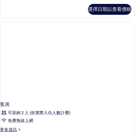
多
客
選擇日期以查看價格
房
的
詳
情
客房
可容納 2 人 (依實際入住人數計費)
免費無線上網
更
更多資訊
多