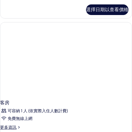
多
客
選擇日期以查看價格
房
的
詳
情
客房
可容納 1 人 (依實際入住人數計費)
免費無線上網
更
更多資訊