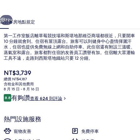
店
一個
下一個
的
72+
簡介
客房
地點
規定
相
第一工作室飯店離草莓競技場和斯堪地那維亞商場都很近，只要開車
片
10 分鐘就會到。住宿有屋頂露台。旅客可以到健身中心盡情揮灑汗
水，住宿也提供免費無線上網和自助停車。此住宿還有附設三溫暖、
集
蒸氣室和露台。旅客都對住宿的友善員工讚譽有加。住宿離大眾運輸
工具不遠，走路到西斯塔地鐵站只要 12 分鐘。
目
NT$3,739
前
總價 NT$4,187
的
含稅金和其他費用
大廳
價
8 月 15 日 - 8 月 16 日
格
評
有夠讚
8.8
查看 624 則評論
是
8.8 分，滿分 10 分，
論
NT$3,739
熱門設施服務
寵物友善
免費停車