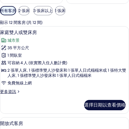
可
所有客房
2 張床
3 張床以上
1 張床
用
的
顯示 12 間客房 (共 12 間)
客
家庭雙人或雙床房 | 高級寢具、遮光布
顯
6
家庭雙人或雙床房
房
示
篩
城市景
家
選
35 平方公尺
庭
條
1 間臥室
雙
件
可容納 4 人 (依實際入住人數計費)
人
2 張單人床, 1 張標準雙人沙發床和 1 張單人日式榻榻米或 1 張特大雙
或
人床, 1 張標準雙人沙發床和 1 張單人日式榻榻米
雙
免費無線上網
床
更
更多資訊
房
多
家
的
選擇日期以查看價格
庭
所
雙
人
有
高級寢具、遮光布/窗簾、隔音、熨斗/
顯
7
或
開放式客房
相
示
雙