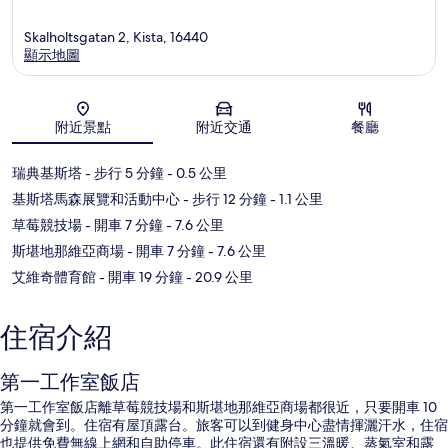
Skalholtsgatan 2, Kista, 16440
顯示地圖
地圖
附近景點
附近交通
餐廳
瑞典基斯塔
- 步行 5 分鐘
- 0.5 公里
基斯塔馬森展覽和活動中心
- 步行 12 分鐘
- 1.1 公里
草莓競技場
- 開車 7 分鐘
- 7.6 公里
斯堪地那維亞商場
- 開車 7 分鐘
- 7.6 公里
艾維奇體育館
- 開車 19 分鐘
- 20.9 公里
住宿介紹
第一工作室飯店
第一工作室飯店離草莓競技場和斯堪地那維亞商場都很近，只要開車 10
分鐘就會到。住宿有屋頂露台。旅客可以到健身中心盡情揮灑汗水，住宿
也提供免費無線上網和自助停車。此住宿還有附設三溫暖、蒸氣室和露