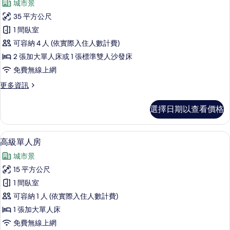
城市景
詳
家
情
35 平方公尺
庭
1 間臥室
開
可容納 4 人 (依實際入住人數計費)
放
2 張加大單人床或 1 張標準雙人沙發床
式
免費無線上網
客
更
更多資訊
房
多
的
家
選擇日期以查看價格
庭
所
開
有
放
高級寢具、遮光布/窗簾、隔音、熨斗/
顯
6
式
高級單人房
相
示
客
片
城市景
房
高
的
15 平方公尺
級
詳
1 間臥室
情
單
可容納 1 人 (依實際入住人數計費)
人
1 張加大單人床
房
免費無線上網