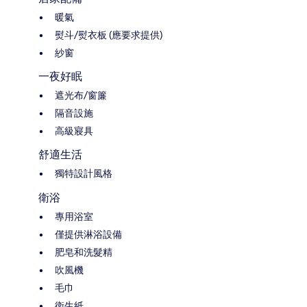
暖氣
熨斗/熨衣板 (應要求提供)
紗窗
一夜好眠
遮光布/窗簾
隔音設施
高級寢具
舒適生活
獨特設計風格
衛浴
專用浴室
僅提供淋浴設備
肥皂和洗髮精
吹風機
毛巾
衛生紙