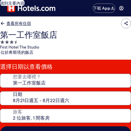
跳到主要內容
下載 App
查看所有住宿
第一工作室飯店
3.5
First Hotel The Studio
星
位於希斯塔的飯店
級
住
選擇日期以查看價格
宿
想要去哪裡？
日期
旅客