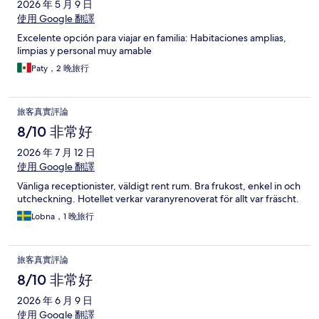
2026 年 5 月 9 日
使用 Google 翻譯
Excelente opción para viajar en familia: Habitaciones amplias,
limpias y personal muy amable
Paty，2 晚旅行
旅客真實評論
8/10 非常好
2026 年 7 月 12 日
使用 Google 翻譯
Vänliga receptionister, väldigt rent rum. Bra frukost, enkel in och
utcheckning. Hotellet verkar varanyrenoverat för allt var fräscht.
Lobna，1 晚旅行
旅客真實評論
8/10 非常好
2026 年 6 月 9 日
使用 Google 翻譯