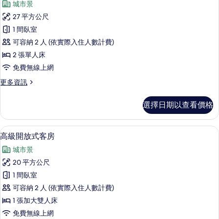
城市景
床
片
開
房
27 平方公尺
放
的
1 間臥室
詳
式
情
可容納 2 人 (依實際入住人數計費)
客
2 張單人床
房
免費無線上網
的
更
更多資訊
所
多
有
開
選擇日期以查看價格
放
相
式
片
客
高級開放式客房 | 高級寢具、遮光布/
顯
6
房
高級開放式客房
示
的
城市景
詳
高
情
20 平方公尺
級
1 間臥室
開
可容納 2 人 (依實際入住人數計費)
放
1 張加大雙人床
式
免費無線上網