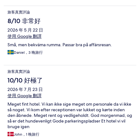
旅客真實評論
8/10 非常好
2026 年 5 月 22 日
使用 Google 翻譯
Små, men bekväma rumma. Passar bra på affärsresan.
Daniel，3 晚旅行
旅客真實評論
10/10 好極了
2026 年 7 月 23 日
使用 Google 翻譯
Meget fint hotel. Vi kan ikke sige meget om personale da vi ikke
så noget. Vi kom efter receptionen var lukket og kørte inden
den åbnede. Meget rent og vedligeholdt. God morgenmad, og
så er det hundevenligt Gode parkeringspladser Et hotel vi vil
bruge igen
John，1 晚旅行