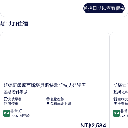
客
選擇日期以查看價格
房
的
詳
類似的住宿
情
斯德哥爾摩西斯塔貝斯特韋斯特艾登飯店
斯堪迪克
斯
斯
斯德哥爾摩西斯塔貝斯特韋斯特艾登飯店
斯堪迪
德
堪
基斯塔科學城
基斯塔
哥
迪
免費早餐
寵物友善
寵物友
爾
克
可停車
免費無線上網
免費無
摩
基
西
斯
8.4
8.4
非常好
非常
8.4
8.4
斯
塔
分，
分，
1,007 則評論
778
塔
飯
滿
滿
現
NT$2,584
貝
店
分
分