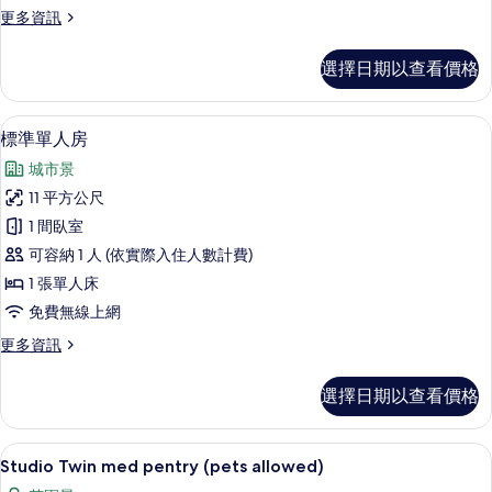
的
更
更多資訊
所
多
有
高
選擇日期以查看價格
級
相
單
片
人
標準單人房 | 高級寢具、遮光布/窗簾
顯
6
房
標準單人房
示
的
城市景
詳
標
情
11 平方公尺
準
1 間臥室
單
可容納 1 人 (依實際入住人數計費)
人
1 張單人床
房
免費無線上網
的
更
更多資訊
所
多
有
標
選擇日期以查看價格
準
相
單
片
人
高級寢具、遮光布/窗簾、隔音、熨斗/
顯
6
房
Studio Twin med pentry (pets allowed)
示
的