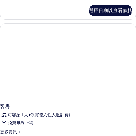
多
相
三
選擇日期以查看價格
人
片
房
的
詳
情
客房
可容納 1 人 (依實際入住人數計費)
免費無線上網
更
更多資訊