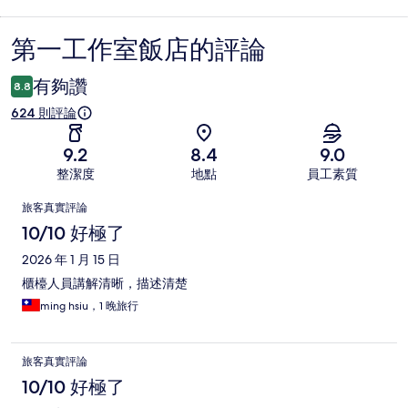
第一工作室飯店的評論
評
論
有夠讚
8.8
624 則評論
9.2
8.4
9.0
整潔度
地點
員工素質
評
旅客真實評論
論
10/10 好極了
2026 年 1 月 15 日
櫃檯人員講解清晰，描述清楚
ming hsiu，1 晚旅行
旅客真實評論
10/10 好極了