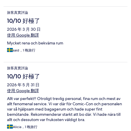
旅客真實評論
10/10 好極了
2026 年 3 月 30 日
使用 Google 翻譯
Mycket rena och bekväma rum
said，1 晚旅行
旅客真實評論
10/10 好極了
2026 年 5 月 31 日
使用 Google 翻譯
Allt var perfekt!! Otroligt trevlig personal, fina rum och mest av
allt fenomenal service. Vi var där för Comic-Con och personalen
var så hjälpsam med bagagerum och hade super fint
bemötande. Rekommenderar starkt att bo där. Vi hade nära till
allt och dessutom var frukosten väldigt bra.
Alicia，1 晚旅行