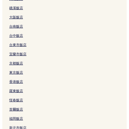
t
n
o
o
的
a
t
n
礁溪飯店
h
g
n
n
連
r
e
g
H
的
g
H
結
r
l
T
大阪飯店
o
連
-
o
i
b
u
s
結
M
n
o
y
n
台南飯店
t
G
g
t
R
g
e
a
K
t
e
C
台中飯店
l
l
o
H
g
h
台東市飯店
的
l
n
o
a
u
連
e
g
t
l
n
宜蘭市飯店
結
r
,
e
H
g
y
T
l
o
H
京都飯店
C
u
的
t
o
o
n
連
e
t
東京飯店
l
g
結
l
e
香港飯店
l
C
s
l
e
h
的
的
羅東飯店
c
u
連
連
t
n
結
結
恆春飯店
i
g
o
的
首爾飯店
n
連
的
結
福岡飯店
連
新北市飯店