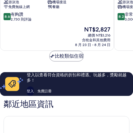
游泳池
機場接送
游泳池
天
場
免費無線上網
餐廳
機場接
城
酒
酒
店
8.6
8.2
有夠讚
非常
8.6
8.2
店
赤
分，
分，
2,730 則評論
3,0
（富
鱲
滿
滿
現
NT$2,827
豪
角
分
分
在
酒
10
10
總價 NT$3,216
價
店
含稅金和其他費用
分，
分，
格
8 月 23 日 - 8 月 24 日
集
有
非
為
團
夠
常
NT$2,827
比較類似住宿
旗
讚，
好，
下）
2,730
3,000
赤
則
則
鱲
評
評
登入以查看符合資格的折扣和禮遇。玩越多，獎勵就越
角
論
論
多！
登入
免費註冊
鄰近地區資訊