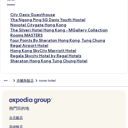
C
City Oasis Guesthouse
i
Y
Yha Ngong Ping SG Davis Youth Hostel
t
h
N
Novotel Citygate Hong Kong
y
a
o
T
The Silveri Hotel Hong Kong - MGallery Collection
O
N
v
h
R
Rooms MASTERS
a
g
o
e
o
F
Four Points By Sheraton Hong Kong, Tung Chung
s
o
t
S
o
o
R
Regal Airport Hotel
i
n
e
i
m
u
e
H
Hong Kong SkyCity Marriott Hotel
s
g
l
l
s
r
g
o
R
Regala Skycity Hotel by Regal Hotels
G
P
C
v
M
P
a
n
e
S
Sheraton Hong Kong Tung Chung Hotel
u
i
i
e
A
o
l
g
g
h
e
n
t
r
S
i
A
K
a
e
s
g
y
i
T
n
i
o
l
r
赤鱲角飯店
none hotel
t
S
g
H
E
t
r
n
a
a
h
G
a
o
R
s
p
g
S
t
o
D
t
t
S
B
o
S
k
o
u
a
e
e
的
y
r
k
y
n
s
v
H
l
連
S
t
y
c
H
e
i
o
H
結
h
H
C
i
o
熱門目的地
的
s
n
o
e
o
i
t
n
連
Y
g
n
r
t
t
y
g
台北飯店
結
o
K
g
a
e
y
H
K
高雄飯店
u
o
K
t
l
M
o
o