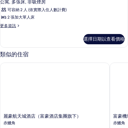
公寓, 多張床, 非吸煙房
可容納 2 人 (依實際入住人數計費)
2 張加大單人床
更
更多資訊
多
公
選擇日期以查看價格
寓,
多
張
類似的住宿
床,
非
麗豪航天城酒店（富豪酒店集團旗下）
富豪機場
吸
煙
房
的
詳
情
麗
富
麗豪航天城酒店（富豪酒店集團旗下）
富豪機
豪
豪
赤鱲角
赤鱲角
航
機