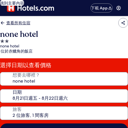
跳到主要內容
下載 App
查看所有住宿
none hotel
2.0
none hotel
星
位於赤鱲角的飯店
級
住
選擇日期以查看價格
宿
想要去哪裡？
日期
旅客