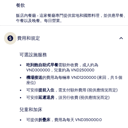
餐飲
飯店內餐廳 - 這家餐廳專門提供當地和國際料理，並供應早餐、
午餐以及晚餐。每日營業。
費用和規定
可選設施服務
吃到飽自助式早餐
需額外收費，成人約為
VND300000，兒童約為 VND250000
機場接送
的費用為每輛車 VND1200000 (來回，共 5 個
座位)
可安排
提前入住
，需支付額外費用 (視供應情況而定)
可安排
延遲退房
，須另行收費 (視供應情況而定)
兒童和加床
可提供
折疊床
，費用為每天 VND350000.0