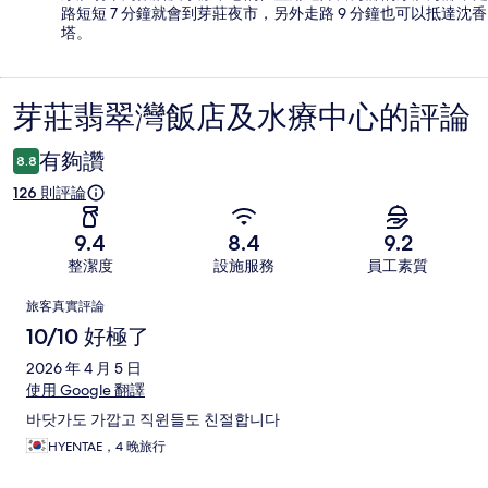
路短短 7 分鐘就會到芽莊夜市，另外走路 9 分鐘也可以抵達沈香
塔。
芽莊翡翠灣飯店及水療中心的評論
評
論
有夠讚
8.8
126 則評論
9.4
8.4
9.2
整潔度
設施服務
員工素質
評
旅客真實評論
論
10/10 好極了
2026 年 4 月 5 日
使用 Google 翻譯
바닷가도 가깝고 직윈들도 친절합니다
HYENTAE，4 晚旅行