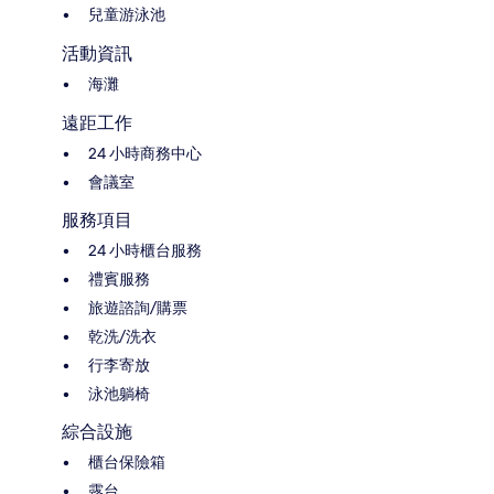
兒童游泳池
活動資訊
海灘
遠距工作
24 小時商務中心
會議室
服務項目
24 小時櫃台服務
禮賓服務
旅遊諮詢/購票
乾洗/洗衣
行李寄放
泳池躺椅
綜合設施
櫃台保險箱
露台