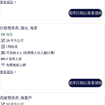
更
更多資訊
市
多
景
豪
選擇日期以查看價格
華
觀
雙
的
床
行政雙床房, 陽台, 海景 | 客房景觀
顯
5
房,
行政雙床房, 陽台, 海景
所
示
城
有
海景
市
行
景
相
28 平方公尺
政
觀
片
1 間臥室
的
雙
詳
可容納 4 人 (依實際入住人數計費)
床
情
2 張單人床
房,
免費無線上網
陽
更
更多資訊
台,
多
海
行
選擇日期以查看價格
政
景
雙
的
床
高級雙床房, 無窗戶 | 迷你吧、客房
顯
9
房,
高級雙床房, 無窗戶
所
示
陽
有
20 平方公尺