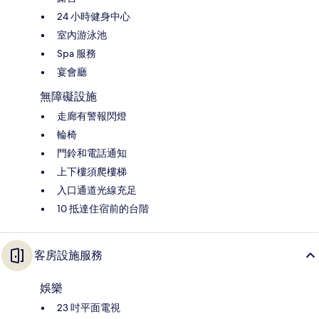
24 小時健身中心
室內游泳池
Spa 服務
宴會廳
無障礙設施
走廊有警報閃燈
輪椅
門鈴和電話通知
上下樓須爬樓梯
入口通道光線充足
10 抵達住宿前的台階
客房設施服務
娛樂
23 吋平面電視