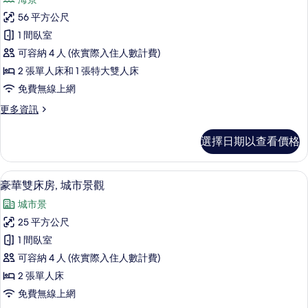
相
景
家
觀
片
56 平方公尺
庭
的
1 間臥室
詳
客
情
可容納 4 人 (依實際入住人數計費)
房,
2 張單人床和 1 張特大雙人床
海
免費無線上網
景
更
更多資訊
的
多
所
家
選擇日期以查看價格
庭
有
客
相
房,
豪華雙床房, 城市景觀 | 迷你吧、客
顯
12
海
豪華雙床房, 城市景觀
片
示
景
城市景
的
豪
詳
25 平方公尺
華
情
1 間臥室
雙
可容納 4 人 (依實際入住人數計費)
床
2 張單人床
房,
免費無線上網
城