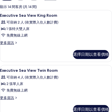
用
的
顯示 14 間客房 (共 14 間)
客
迷你吧、客房內保險箱、書桌、筆電工
顯
9
Executive Sea View King Room
房
示
篩
可容納 2 人 (依實際入住人數計費)
Executive
選
1 張特大雙人床
Sea
條
免費無線上網
View
件
King
更
更多資訊
多
Room
Executive
的
選擇日期以查看價格
Sea
所
View
King
有
迷你吧、客房內保險箱、書桌、筆電工
顯
5
Room
Executive Sea View Twin Room
相
示
的
可容納 4 人 (依實際入住人數計費)
詳
片
Executive
情
2 張單人床
Sea
免費無線上網
View
Twin
更
更多資訊
多
Room
Executive
的
選擇日期以查看價格
Sea