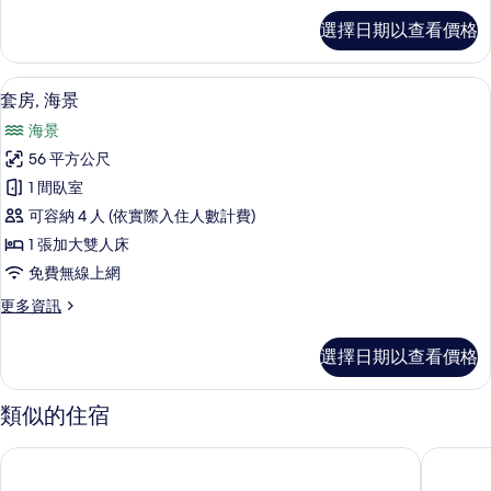
景
頂
選擇日期以查看價格
級
觀
雙
的
床
套房, 海景 | 起居區 | 23-吋平面電
顯
22
房,
套房, 海景
所
示
城
有
海景
市
套
景
相
56 平方公尺
房,
觀
片
1 間臥室
的
海
詳
可容納 4 人 (依實際入住人數計費)
景
情
1 張加大雙人床
的
免費無線上網
所
更
更多資訊
有
多
相
套
選擇日期以查看價格
房,
片
海
景
類似的住宿
的
詳
芽莊 Vinpearl Beachfront 度假村
孟清奢華
情