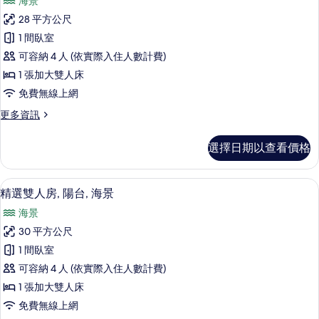
有
海景
市
行
景
相
28 平方公尺
政
觀
片
1 間臥室
的
雙
詳
可容納 4 人 (依實際入住人數計費)
人
情
1 張加大雙人床
房,
免費無線上網
陽
更
更多資訊
台,
多
海
行
選擇日期以查看價格
政
景
雙
的
人
客房景觀
顯
8
房,
精選雙人房, 陽台, 海景
所
示
陽
有
海景
台,
精
海
相
30 平方公尺
選
景
片
1 間臥室
的
雙
詳
可容納 4 人 (依實際入住人數計費)
人
情
1 張加大雙人床
房,
免費無線上網
陽