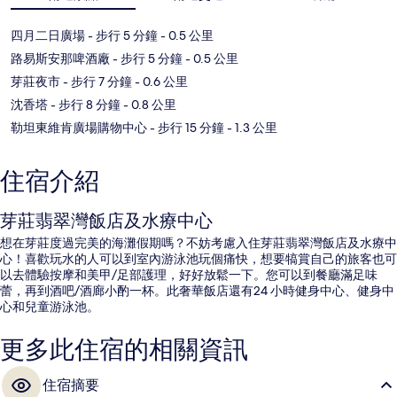
四月二日廣場
- 步行 5 分鐘
- 0.5 公里
路易斯安那啤酒廠
- 步行 5 分鐘
- 0.5 公里
芽莊夜市
- 步行 7 分鐘
- 0.6 公里
沈香塔
- 步行 8 分鐘
- 0.8 公里
勒坦東維肯廣場購物中心
- 步行 15 分鐘
- 1.3 公里
住宿介紹
芽莊翡翠灣飯店及水療中心
想在芽莊度過完美的海灘假期嗎？不妨考慮入住芽莊翡翠灣飯店及水療中
心！喜歡玩水的人可以到室內游泳池玩個痛快，想要犒賞自己的旅客也可
以去體驗按摩和美甲/足部護理，好好放鬆一下。您可以到餐廳滿足味
蕾，再到酒吧/酒廊小酌一杯。此奢華飯店還有24 小時健身中心、健身中
心和兒童游泳池。
更多此住宿的相關資訊
住宿摘要