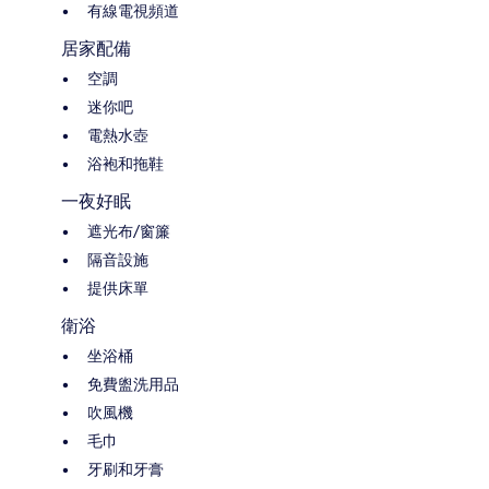
有線電視頻道
居家配備
空調
迷你吧
電熱水壺
浴袍和拖鞋
一夜好眠
遮光布/窗簾
隔音設施
提供床單
衛浴
坐浴桶
免費盥洗用品
吹風機
毛巾
牙刷和牙膏