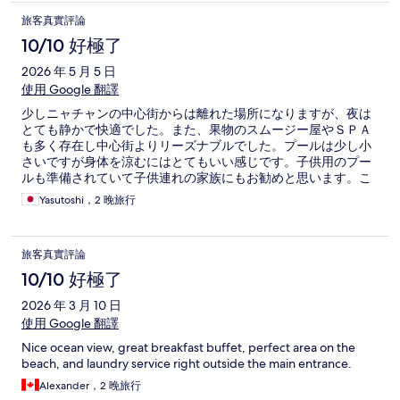
旅客真實評論
10/10 好極了
2026 年 5 月 5 日
使用 Google 翻譯
少しニャチャンの中心街からは離れた場所になりますが、夜は
とても静かで快適でした。また、果物のスムージー屋やＳＰＡ
も多く存在し中心街よりリーズナブルでした。プールは少し小
さいですが身体を涼むにはとてもいい感じです。子供用のプー
ルも準備されていて子供連れの家族にもお勧めと思います。こ
の値段で朝食付きで夫婦で泊まれるのはとてもコストパフォー
Yasutoshi，2 晚旅行
マンスの良いいいホテルだったと思います。
旅客真實評論
10/10 好極了
2026 年 3 月 10 日
使用 Google 翻譯
Nice ocean view, great breakfast buffet, perfect area on the
beach, and laundry service right outside the main entrance.
Alexander，2 晚旅行