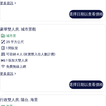
更
更多資訊
市
多
景
高
選擇日期以查看價格
級
觀
雙
的
人
豪華雙人房, 城市景觀 | 客房景觀
顯
6
房,
豪華雙人房, 城市景觀
所
示
城
有
城市景
市
豪
景
相
25 平方公尺
華
觀
片
1 間臥室
的
雙
詳
可容納 4 人 (依實際入住人數計費)
人
情
1 張加大雙人床
房,
免費無線上網
城
更
更多資訊
市
多
景
豪
選擇日期以查看價格
華
觀
雙
的
人
迷你吧、客房內保險箱、書桌、筆電工
顯
5
房,
行政雙人房, 陽台, 海景
所
示
城