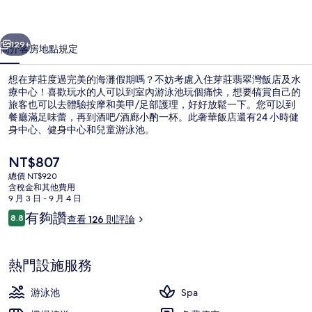
店
一個
下一個
及
129+
簡介
客房
地點
規定
水
想在芽莊度過完美的海灘假期嗎？不妨考慮入住芽莊翡翠灣飯店及水
療
療中心！喜歡玩水的人可以到室內游泳池玩個痛快，想要犒賞自己的
旅客也可以去體驗按摩和美甲/足部護理，好好放鬆一下。您可以到
中
餐廳滿足味蕾，再到酒吧/酒廊小酌一杯。此奢華飯店還有24 小時健
心
身中心、健身中心和兒童游泳池。
的
目
NT$807
前
相
總價 NT$920
的
含稅金和其他費用
套房, 海景 | 起居區 | 23-吋平面電
片
價
9 月 3 日 - 9 月 4 日
格
評
有夠讚
集
8.8
查看 126 則評論
是
8.8 分，滿分 10 分，
論
NT$807
熱門設施服務
游泳池
Spa