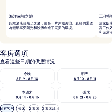
海洋幸福之旅
工作與
距離酒店僅幾步之遙，便是一片原始海灘。直接的通道
這家飯店
為輕鬆享受陽光和沙灘創造了完美的環境。
高工作效
和充滿
客房選項
查看這些日期的供應情況
查看今晚 (8月 9 - 8月 10) 的供應情況
查看明天 (8月 10 - 8月 11) 
今晚
明天
8月 9 - 8月 10
8月 10 - 8月 11
查看本週末 (8月 14 - 8月 16) 的供應情況
查看下週末 (8月 21 - 8月 23
本週末
下週末
8月 14 - 8月 16
8月 21 - 8月 23
可
所有客房
1 張床
2 張床
3 張床以上