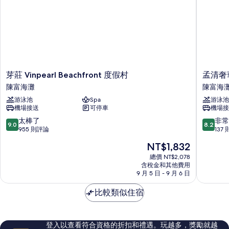
芽
孟
芽莊 Vinpearl Beachfront 度假村
孟清奢
莊
清
陳富海灘
陳富海
Vinpearl
奢
游泳池
Spa
游泳池
Beachfront
華
機場接送
可停車
機場接
度
芽
假
莊
9.0
8.2
太棒了
非常
9.0
8.2
村
飯
分，
分，
955 則評論
137
陳
店
滿
滿
現
NT$1,832
富
陳
分
分
在
海
富
10
10
總價 NT$2,078
價
灘
含稅金和其他費用
海
分，
分，
格
9 月 5 日 - 9 月 6 日
灘
太
非
為
棒
常
NT$1,832
比較類似住宿
了，
好，
955
137
則
則
評
評
登入以查看符合資格的折扣和禮遇。玩越多，獎勵就越