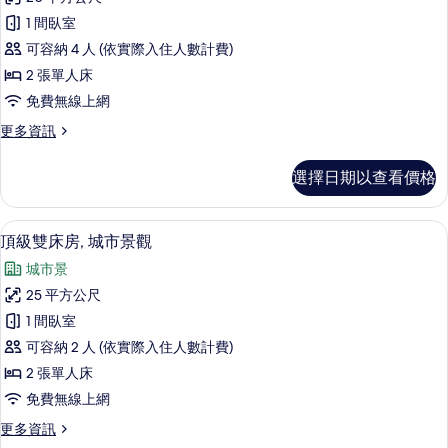
台,
高
海
相
1 間臥室
級
景
片
可容納 4 人 (依實際入住人數計費)
的
雙
詳
2 張單人床
床
情
免費無線上網
房,
更
更多資訊
無
多
窗
高
選擇日期以查看價格
級
戶
雙
的
床
頂級雙床房, 城市景觀 | 迷你吧、客
顯
6
房,
頂級雙床房, 城市景觀
所
示
無
有
城市景
窗
頂
戶
相
25 平方公尺
級
的
片
1 間臥室
詳
雙
情
可容納 2 人 (依實際入住人數計費)
床
2 張單人床
房,
免費無線上網
城
更
更多資訊
市
多