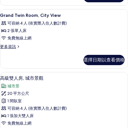
所
View
Twin
有
迷你吧、客房內保險箱、書桌、筆電工
顯
8
Room
Grand Twin Room, City View
相
示
的
可容納 4 人 (依實際入住人數計費)
詳
片
Grand
情
2 張單人床
Twin
免費無線上網
Room,
City
更
更多資訊
多
View
Grand
的
選擇日期以查看價格
Twin
所
Room,
City
有
高級雙人房, 城市景觀 | 客房景觀
顯
7
View
高級雙人房, 城市景觀
相
示
的
城市景
詳
片
高
情
20 平方公尺
級
1 間臥室
雙
可容納 4 人 (依實際入住人數計費)
人
1 張加大雙人床
房,
免費無線上網
城