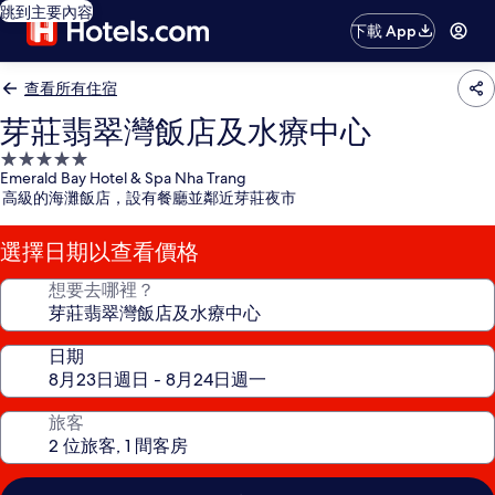
跳到主要內容
下載 App
查看所有住宿
芽莊翡翠灣飯店及水療中心
5.0
Emerald Bay Hotel & Spa Nha Trang
星
高級的海灘飯店，設有餐廳並鄰近芽莊夜市
級
住
選擇日期以查看價格
宿
想要去哪裡？
日期
旅客