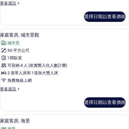
更
更多資訊
台,
多
海
精
選擇日期以查看價格
選
景
雙
的
人
家庭客房, 城市景觀 | 客房景觀
顯
7
房,
家庭客房, 城市景觀
所
示
陽
有
城市景
台,
家
海
相
50 平方公尺
庭
景
片
1 間臥室
的
客
詳
可容納 4 人 (依實際入住人數計費)
房,
情
2 張單人床和 1 張加大雙人床
城
免費無線上網
市
更
更多資訊
景
多
觀
家
選擇日期以查看價格
庭
的
客
所
房,
迷你吧、客房內保險箱、書桌、筆電工
顯
17
城
家庭客房, 海景
有
示
市
海景