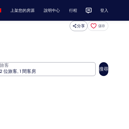
上架您的房源
說明中心
行程
登入
分享
儲存
旅客
搜尋