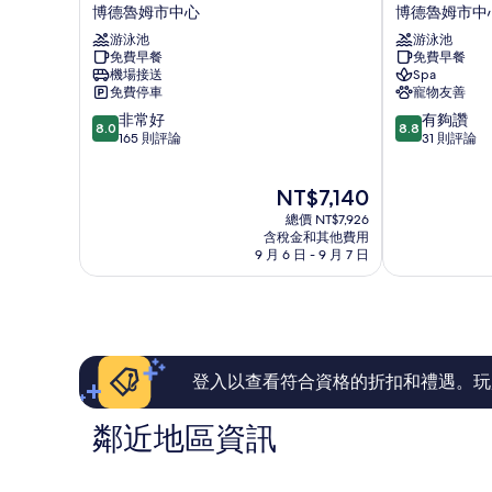
德
德
博德魯姆市中心
博德魯姆市中
魯
魯
游泳池
游泳池
姆
姆
免費早餐
免費早餐
溫
巴
機場接送
Spa
德
什
免費停車
寵物友善
姆
卡
8.0
8.8
非常好
有夠讚
拉
全
8.0
8.8
分，
分，
165 則評論
31 則評論
昆
包
滿
滿
塔
度
分
分
飯
假
現
NT$7,140
10
10
店
村
在
分，
分，
博
總價 NT$7,926
博
價
非
有
含稅金和其他費用
德
德
格
9 月 6 日 - 9 月 7 日
常
夠
魯
魯
為
好，
讚，
姆
姆
NT$7,140
165
31
市
市
則
則
中
中
評
評
心
心
論
論
登入以查看符合資格的折扣和禮遇。玩
鄰近地區資訊