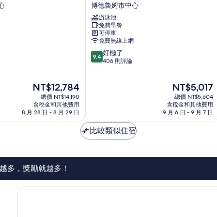
扎
心
博德魯姆市中心
拉
游泳池
精
免費早餐
品
可停車
飯
免費無線上網
店
9.4
好極了
博
9.4
分，
406 則評論
德
滿
魯
分
姆
現
現
NT$12,784
NT$5,017
10
市
在
在
分，
總價 NT$14,190
中
總價 NT$5,604
價
價
好
含稅金和其他費用
含稅金和其他費用
心
格
格
8 月 28 日 - 8 月 29 日
9 月 6 日 - 9 月 7 日
極
為
為
了，
NT$12,784
NT$5,017
比較類似住宿
406
則
評
論
越多，獎勵就越多！