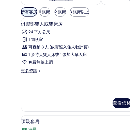
可
所有客房
1 張床
2 張床
3 張床以上
用
俱樂部雙人或雙床房 | 免費
顯
的
6
俱樂部雙人或雙床房
示
客
24 平方公尺
房
俱
1 間臥室
篩
樂
可容納 3 人 (依實際入住人數計費)
選
部
條
1 張特大雙人床或 1 張加大單人床
雙
件
免費無線上網
人
更
更多資訊
或
多
雙
俱
樂
床
部
房
雙
人
查看價
的
或
所
雙
床
頂級套房 | 免費迷你吧、客
顯
有
9
頂級套房
房
示
相
的
海景