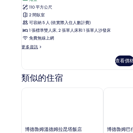
頂
詳
片
110 平方公尺
情
級
2 間臥室
套
可容納 5 人 (依實際入住人數計費)
房
1 張標準雙人床, 2 張單人床和 1 張單人沙發床
的
免費無線上網
所
更
更多資訊
有
多
相
頂
查看價
級
片
套
房
類似的住宿
的
詳
情
博德魯姆溫德姆拉昆塔飯店
博德魯姆巴什
博
博
博德魯姆溫德姆拉昆塔飯店
博德魯姆巴