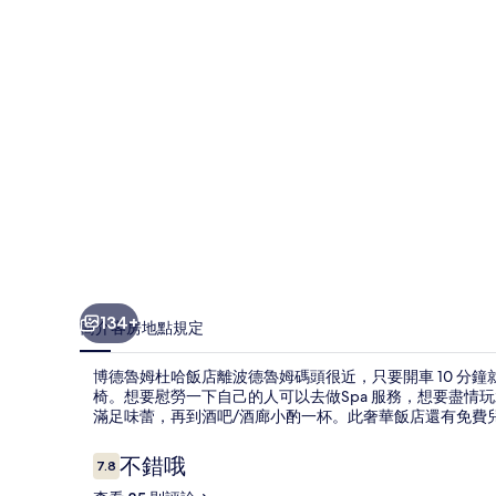
飯
店
的
相
片
集
134+
簡介
客房
地點
規定
博德魯姆杜哈飯店離波德魯姆碼頭很近，只要開車 10 分
椅。想要慰勞一下自己的人可以去做Spa 服務，想要盡情
滿足味蕾，再到酒吧/酒廊小酌一杯。此奢華飯店還有免費
評
不錯哦
7.8
7.8 分，滿分 10 分，
論