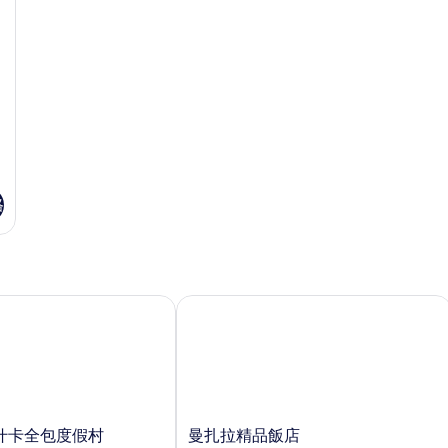
床
的
房
詳
的
情
詳
情
格
卡全包度假村
曼扎拉精品飯店
曼
什卡全包度假村
曼扎拉精品飯店