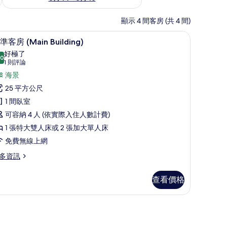
顯示 4 間客房 (共 4 間)
房內保險箱、筆電工作空間、免費無線上網
標準客房 (Main Building) | 免費迷
顯
5
準客房 (Main Building)
示
好極了
.0
10.0 分，滿分 10 分
標
(1
1 則評論
則
準
海景
評
客
25 平方公尺
論)
房
1 間臥室
Main
可容納 4 人 (依實際入住人數計費)
uilding)
1 張特大雙人床或 2 張加大單人床
的
免費無線上網
所
多資訊
有
相
查看價格
片
ain
ilding)