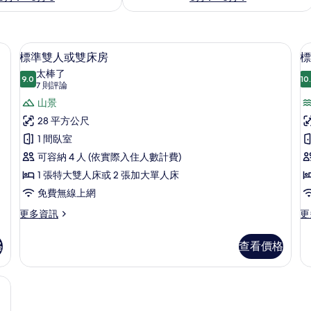
迷你吧、客房內保險箱、筆電工作空間、免費無線上網
標準雙人或雙床房 | 免費迷你吧、客
顯
7
標準雙人或雙床房
標
示
太棒了
9.0
10
9.0 分，滿分 10 分
標
(7
7 則評論
則
準
山景
評
雙
28 平方公尺
論)
人
1 間臥室
(
或
可容納 4 人 (依實際入住人數計費)
B
雙
1 張特大雙人床或 2 張加大單人床
床
免費無線上網
房
更
更
更多資訊
更
多
多
的
標
標
格
查看價格
所
準
準
雙
客
有
人
房
房內保險箱、筆電工作空間、免費無線上網
相
或
(M
雙
Bu
片