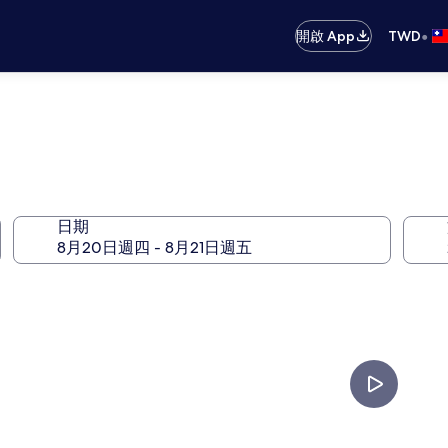
•
開啟 App
TWD
日期