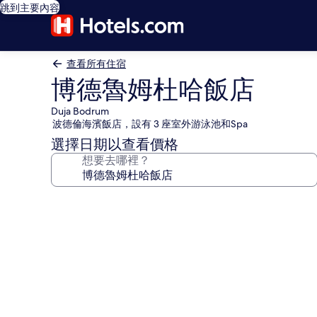
跳到主要內容
查看所有住宿
博德魯姆杜哈飯店
Duja Bodrum
波德倫海濱飯店，設有 3 座室外游泳池和Spa
選擇日期以查看價格
想要去哪裡？
博
德
魯
姆
杜
哈