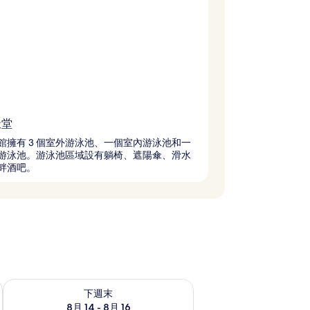
天堂
館擁有 3 個室外游泳池、一個室內游泳池和一
游泳池。游泳池區域設有躺椅、遮陽傘、滑水
畔酒吧。
查看下週末 (8月 14 - 8月 16) 的供應情況
下週末
8月 14 - 8月 16