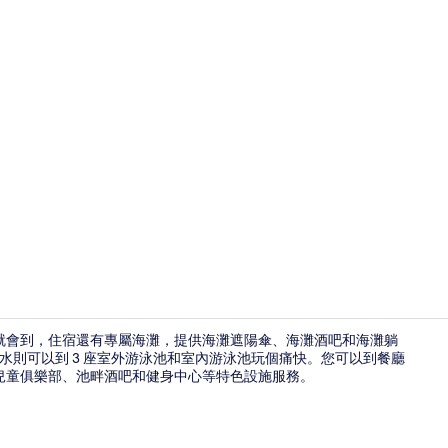
旅遊達人影片 - 
鐘就會到，住宿還有專屬海灘，提供海灘遮陽傘、海灘酒吧和海灘躺
玩水則可以到 3 座室外游泳池和室內游泳池玩個痛快。您可以到餐廳
兒童俱樂部、池畔酒吧和健身中心等特色設施服務。
標準客房 (M