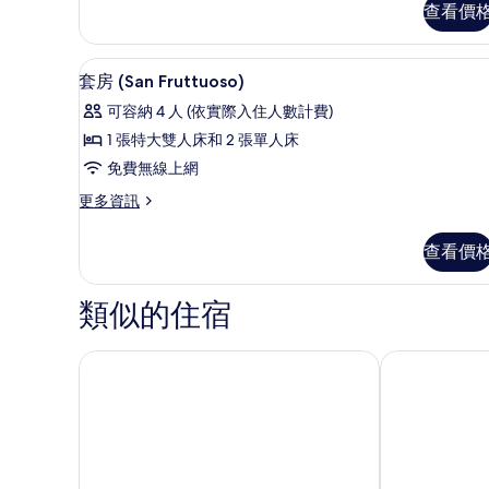
查看價
房
相
(Glicine)
片
的
套房 (San Fruttuoso)
顯
9
詳
套房 (San Fruttuoso)
示
情
可容納 4 人 (依實際入住人數計費)
套
1 張特大雙人床和 2 張單人床
房
免費無線上網
(San
更
更多資訊
Fruttuoso)
多
的
套
查看價
房
所
(San
有
Fruttuoso)
類似的住宿
相
的
詳
片
情
波托菲諾海岸愛克賽希爾宮殿
小波托菲諾飯