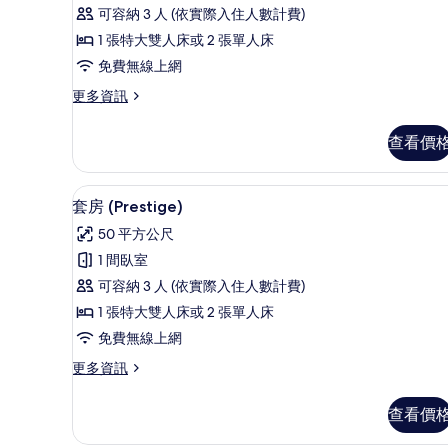
通
情
可容納 3 人 (依實際入住人數計費)
套
1 張特大雙人床或 2 張單人床
房
免費無線上網
(Prestige)
更
更多資訊
的
多
所
普
查看價
通
有
套
相
房
套房 (Prestige) | 低過
顯
8
(Prestige)
片
套房 (Prestige)
示
的
50 平方公尺
詳
套
情
1 間臥室
房
可容納 3 人 (依實際入住人數計費)
(Prestige)
1 張特大雙人床或 2 張單人床
的
免費無線上網
所
更
更多資訊
有
多
相
套
查看價
房
片
(Prestige)