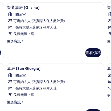
的
房
低過敏寢具、羽絨被、迷你吧、客房內保險箱
普通套房 (Glicine) | 低過敏寢具
顯
4
詳
(S
普通套房 (Glicine)
普
示
情
的
1 間臥室
詳
普
情
可容納 3 人 (依實際入住人數計費)
通
1 張特大雙人床或 2 張單人床
套
免費無線上網
房
更
更
更多資訊
更
(Glicine)
(
多
多
的
普
普
格
查看價格
通
通
所
套
套
有
房
房
寢具、羽絨被、迷你吧、客房內保險箱
套房 (San Giorgio) | 低過敏寢
顯
11
(Glicine)
(S
相
套房 (San Giorgio)
套
示
的
的
片
1 間臥室
詳
詳
套
情
情
可容納 3 人 (依實際入住人數計費)
房
1 張特大雙人床或 2 張單人床
(San
(F
免費無線上網
更
更
Giorgio)
多
更
更多資訊
的
套
多
房
所
套