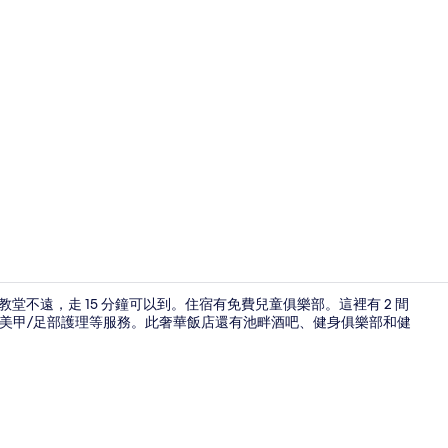
季節性室外
堂不遠，走 15 分鐘可以到。住宿有免費兒童俱樂部。這裡有 2 間
或美甲/足部護理等服務。此奢華飯店還有池畔酒吧、健身俱樂部和健
季節性室外