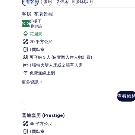
所有客房
1 張床
2 張床
3 張床以上
用
客房, 花園景觀 | 低過敏寢
顯
的
4
客房, 花園景觀
示
客
好極了
10.0
房
10.0 分，滿分 10 分
客
(1
1 則評論
篩
則
房,
花園景
選
評
花
20 平方公尺
條
論)
園
1 間臥室
件
景
可容納 3 人 (依實際入住人數計費)
觀
1 張特大雙人床或 2 張單人床
的
免費無線上網
所
更
更多資訊
多
有
客
查看價
相
房,
花
片
園
普通套房 (Prestige) | 
顯
8
景
普通套房 (Prestige)
示
觀
45 平方公尺
的
普
詳
1 間臥室