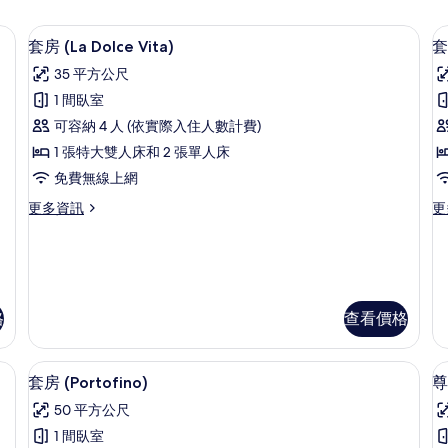
具、羽絨被、迷你吧、客房內保險箱
套房 (La Dolce Vita) | 低過敏
顯
10
套房 (La Dolce Vita)
套
示
35 平方公尺
套
1 間臥室
房
可容納 4 人 (依實際入住人數計費)
(La
(
1 張特大雙人床和 2 張單人床
Dolce
免費無線上網
Vita)
的
更
更
更多資訊
更
多
多
所
套
套
有
房
房
(La
(B
相
Dolce
的
片
Vita)
詳
格
查看價格
的
情
詳
低過敏寢具、羽絨被、迷你吧、客房內保險箱
情
套房 (Portofino) | 低過敏寢具
顯
13
套房 (Portofino)
尊
示
50 平方公尺
套
1 間臥室