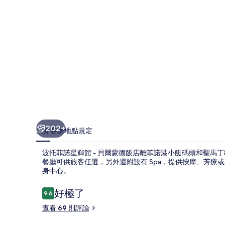
-
貝
爾
蒙
德
飯
店
的
202+
簡介
客房
地點
規定
相
波托菲諾星輝館 - 貝爾蒙德飯店離菲諾港小艇碼頭和聖馬丁教
片
餐廳可供旅客任選，另外還附設有 Spa，提供按摩、芳療
集
身中心。
評
好極了
9.6
9.6 分，滿分 10 分，
論
查看 69 則評論