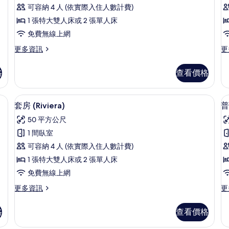
房
可容納 4 人 (依實際入住人數計費)
(Portofino)
1 張特大雙人床或 2 張單人床
的
免費無線上網
所
更
更
更多資訊
更
有
多
多
相
套
尊
格
查看價格
房
榮
片
(Portofino)
客
的
房
敏寢具、羽絨被、迷你吧、客房內保險箱
套房 (Riviera) | 低過敏寢具、羽
顯
11
詳
的
套房 (Riviera)
普
示
情
詳
50 平方公尺
情
套
1 間臥室
房
可容納 4 人 (依實際入住人數計費)
(Riviera)
1 張特大雙人床或 2 張單人床
的
免費無線上網
所
(
更
更
更多資訊
更
有
多
多
相
套
普
格
查看價格
房
通
片
(Riviera)
套