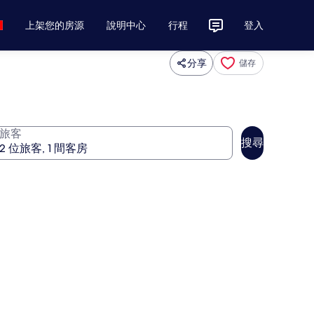
上架您的房源
說明中心
行程
登入
分享
儲存
旅客
搜尋