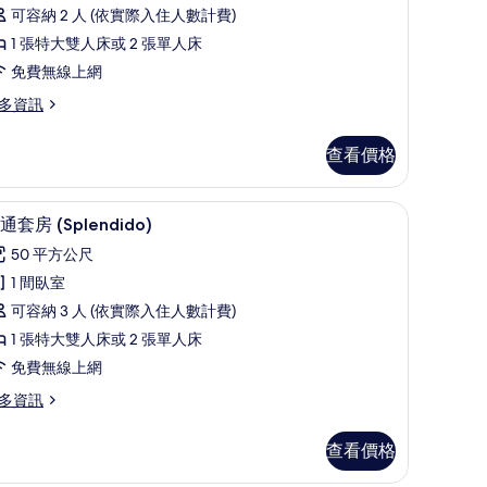
榮
可容納 2 人 (依實際入住人數計費)
客
1 張特大雙人床或 2 張單人床
房
免費無線上網
的
多資訊
所
有
查看價格
相
片
絨被、迷你吧、客房內保險箱
普通套房 (Splendido) | 低過敏寢具、羽
顯
7
通套房 (Splendido)
示
50 平方公尺
普
1 間臥室
通
可容納 3 人 (依實際入住人數計費)
套
1 張特大雙人床或 2 張單人床
房
免費無線上網
Splendido)
多資訊
的
所
查看價格
有