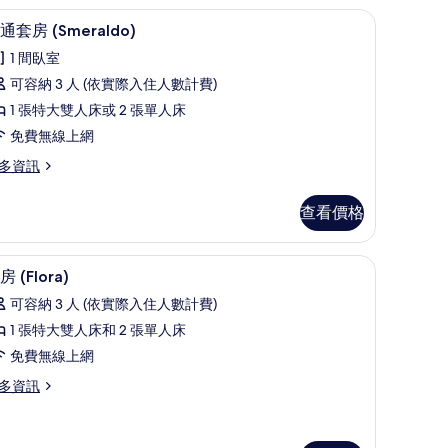
相
、羽絨被、迷你吧、客房內保險箱
普通套房 (Smeraldo) | 低過敏寢具、羽絨
顯
6
plendido)
片
通套房 (Smeraldo)
示
1 間臥室
普
可容納 3 人 (依實際入住人數計費)
通
1 張特大雙人床或 2 張單人床
套
免費無線上網
房
多資訊
Smeraldo)
的
查看價格
所
有
具、羽絨被、迷你吧、客房內保險箱
套房 (Flora) | 低過敏寢具、羽絨被、迷你吧
顯
12
meraldo)
相
房 (Flora)
示
片
可容納 3 人 (依實際入住人數計費)
套
1 張特大雙人床和 2 張單人床
房
免費無線上網
lora)
多資訊
的
所
有