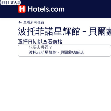
跳到主要內容
查看所有住宿
波托菲諾星輝館 - 貝爾
選擇日期以查看價格
想要去哪裡？
波
托
菲
諾
星
輝
館