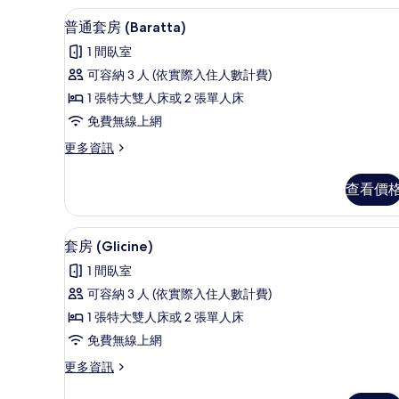
的
普通套房 (Baratta) | 
顯
2
詳
普通套房 (Baratta)
示
情
1 間臥室
普
可容納 3 人 (依實際入住人數計費)
通
1 張特大雙人床或 2 張單人床
套
免費無線上網
房
更
更多資訊
(Baratta)
多
的
普
查看價
通
所
套
有
房
套房 (Glicine) | 低過敏
顯
6
(Baratta)
相
套房 (Glicine)
示
的
片
1 間臥室
詳
套
情
可容納 3 人 (依實際入住人數計費)
房
1 張特大雙人床或 2 張單人床
(Glicine)
免費無線上網
的
更
更多資訊
所
多
有
套