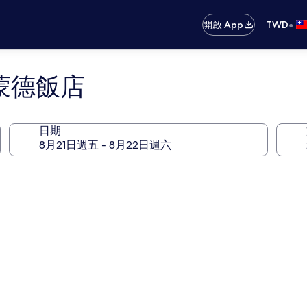
•
開啟 App
TWD
蒙德飯店
日期