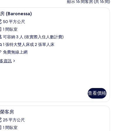
顯示 16 間客房 (共 16 間)
寢具、羽絨被、迷你吧、客房內保險箱
套房 (Baronessa) | 低過敏寢具、羽絨被、
顯
26
房 (Baronessa)
示
50 平方公尺
套
1 間臥室
房
可容納 3 人 (依實際入住人數計費)
Baronessa)
1 張特大雙人床或 2 張單人床
的
免費無線上網
所
多資訊
有
相
片
aronessa)
查看價格
、羽絨被、迷你吧、客房內保險箱
尊榮客房 | 低過敏寢具、羽絨被、迷你吧、客
顯
3
榮客房
示
25 平方公尺
尊
1 間臥室