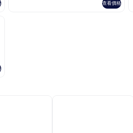
(F
格
查看價格
房
有
的
(San
相
詳
Giorgio)
 | 低過敏寢具、羽絨被、迷你吧、客房內保險箱
情
片
的
詳
情
格
店
八波托菲諾飯店