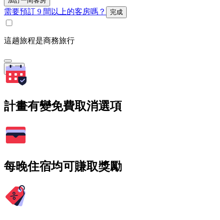
加訂一間客房
需要預訂 9 間以上的客房嗎？
完成
這趟旅程是商務旅行
搜尋
計畫有變免費取消選項
每晚住宿均可賺取獎勵