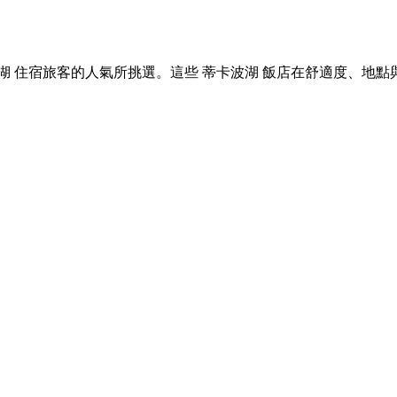
 蒂卡波湖 住宿旅客的人氣所挑選。這些 蒂卡波湖 飯店在舒適度