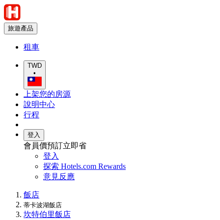
旅遊產品
租車
TWD
•
上架您的房源
說明中心
行程
登入
會員價預訂立即省
登入
探索 Hotels.com Rewards
意見反應
飯店
蒂卡波湖飯店
坎特伯里飯店