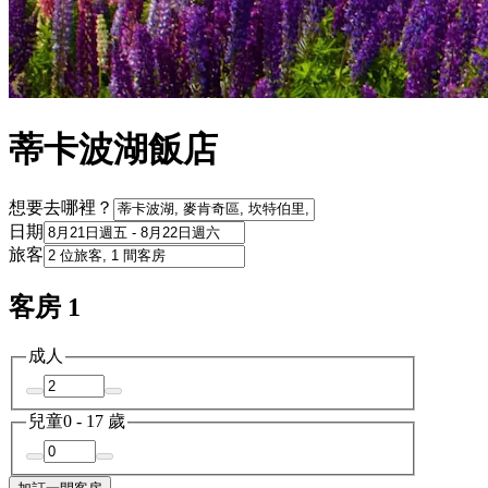
蒂卡波湖飯店
想要去哪裡？
日期
旅客
客房 1
成人
兒童
0 - 17 歲