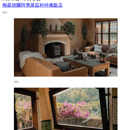
梅森德爾阿弗萊茲科特佩飯店