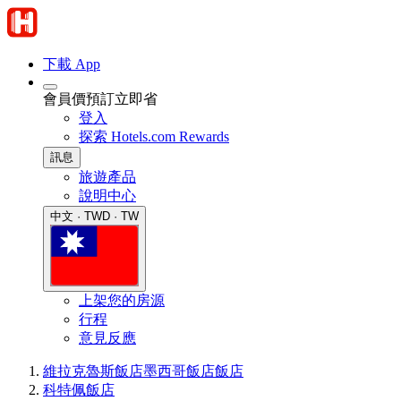
下載 App
會員價預訂立即省
登入
探索 Hotels.com Rewards
訊息
旅遊產品
說明中心
中文 · TWD · TW
上架您的房源
行程
意見反應
維拉克魯斯飯店
墨西哥飯店
飯店
科特佩飯店