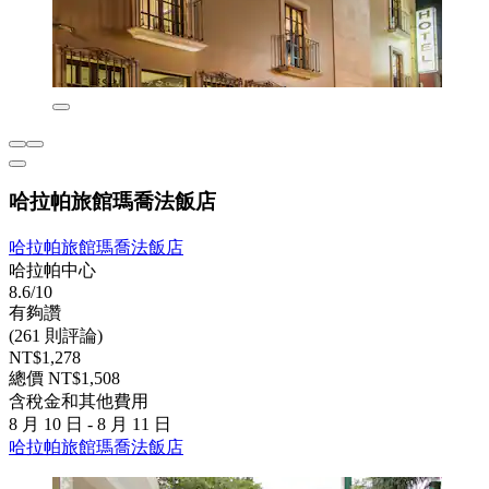
哈拉帕旅館瑪喬法飯店
哈拉帕旅館瑪喬法飯店
哈拉帕中心
8.6/10
有夠讚
(261 則評論)
NT$1,278
總價 NT$1,508
含稅金和其他費用
8 月 10 日 - 8 月 11 日
哈拉帕旅館瑪喬法飯店