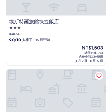
埃斯特羅旅館快捷飯店
埃斯特羅旅館快捷飯店
3.0
星
Xalapa
級
9.0
9.0/10
太棒了
(150 則評論)
住
分，
現
NT$1,503
滿
宿
在
分
總價 NT$1,773
價
含稅金和其他費用
10
格
8 月 9 日 - 8 月 10 日
分，
為
太
NT$1,503
安圖里奧花園度假屋
棒
了，
(150
則
評
論)