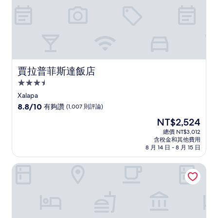
賈拉普菲斯達飯店
賈拉普菲斯達飯店
3.5
星
Xalapa
級
8.8
8.8/10
有夠讚
(1,007 則評論)
住
分，
現
NT$2,524
滿
宿
在
分
總價 NT$3,012
價
含稅金和其他費用
10
格
8 月 14 日 - 8 月 15 日
分，
為
有
NT$2,524
Artisan 家庭飯店及度假村翡翠海灘
夠
讚，
(1,007
則
評
論)