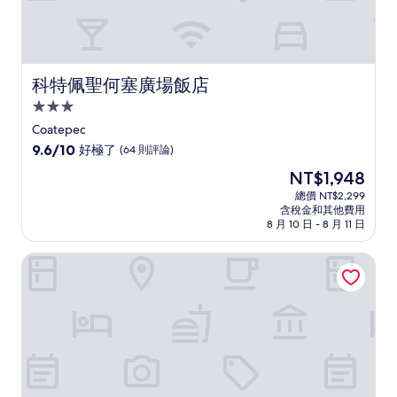
科特佩聖何塞廣場飯店
科特佩聖何塞廣場飯店
3.0
星
Coatepec
級
9.6
9.6/10
好極了
(64 則評論)
住
分，
現
NT$1,948
滿
宿
在
分
總價 NT$2,299
價
含稅金和其他費用
10
格
8 月 10 日 - 8 月 11 日
分，
為
好
NT$1,948
埃斯特羅旅館快捷飯店
極
了，
(64
則
評
論)