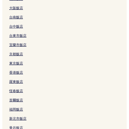
烏蘇羅加爾萬飯店
大阪飯店
埃爾蘭西羅古莊園博物館附近的飯店
台南飯店
納歐林克飯店
里斯本的聖安多尼教堂附近的飯店
台中飯店
帕索德多尼亞胡阿納飯店
台東市飯店
El Lencero 機場附近的飯店
宜蘭市飯店
大波拉賭場附近的飯店
京都飯店
班德里拉飯店
東京飯店
哈拉帕飯店
香港飯店
西哥飯店
羅東飯店
哈拉帕 2 星級飯店
恆春飯店
哈拉帕的提供免費早餐的飯店
首爾飯店
哈拉帕的商務飯店
福岡飯店
科特佩的提供免費早餐的飯店
新北市飯店
曼谷飯店