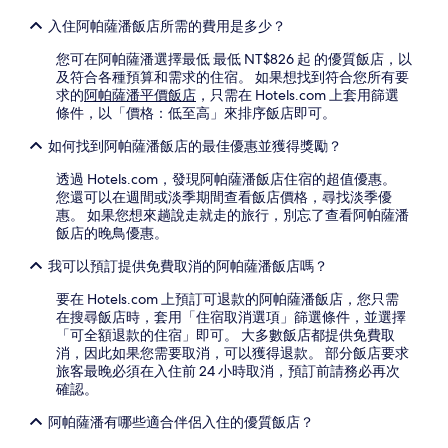
格
和
入住阿帕薩潘飯店所需的費用是多少？
供
應
您可在阿帕薩潘選擇最低 最低 NT$826 起 的優質飯店，以
情
及符合各種預算和需求的住宿。 如果想找到符合您所有要
況
求的
阿帕薩潘平價飯店
，只需在 Hotels.com 上套用篩選
可
條件，以「價格：低至高」來排序飯店即可。
能
會
如何找到阿帕薩潘飯店的最佳優惠並獲得獎勵？
有
透過 Hotels.com，發現阿帕薩潘飯店住宿的超值優惠。
所
您還可以在週間或淡季期間查看飯店價格，尋找淡季優
變
惠。 如果您想來趟說走就走的旅行，別忘了查看阿帕薩潘
動，
飯店的晚鳥優惠。
可
能
我可以預訂提供免費取消的阿帕薩潘飯店嗎？
受
到
要在 Hotels.com 上預訂可退款的阿帕薩潘飯店，您只需
其
在搜尋飯店時，套用「住宿取消選項」篩選條件，並選擇
他
「可全額退款的住宿」即可。 大多數飯店都提供免費取
條
消，因此如果您需要取消，可以獲得退款。 部分飯店要求
款
旅客最晚必須在入住前 24 小時取消，預訂前請務必再次
限
確認。
制。
阿帕薩潘有哪些適合伴侶入住的優質飯店？