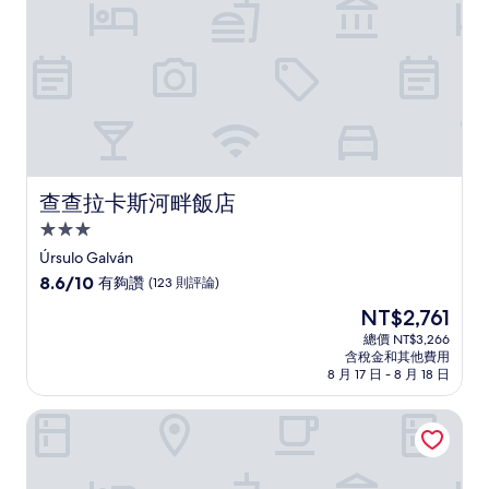
評
論)
查查拉卡斯河畔飯店
查查拉卡斯河畔飯店
3.0
星
Úrsulo Galván
級
8.6
8.6/10
有夠讚
(123 則評論)
住
分，
現
NT$2,761
滿
宿
在
分
總價 NT$3,266
價
含稅金和其他費用
10
格
8 月 17 日 - 8 月 18 日
分，
為
有
NT$2,761
阿勒姆村民宿
夠
讚，
(123
則