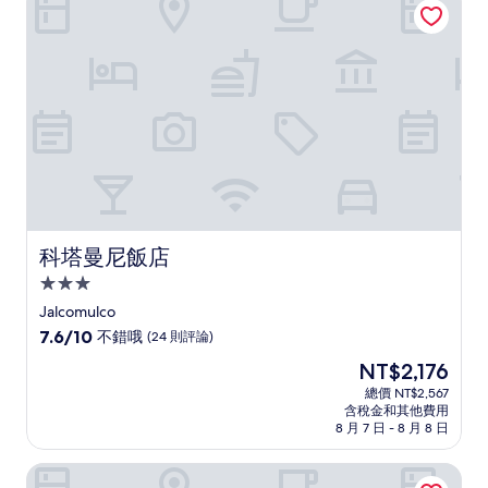
了，
(122
則
評
論)
科塔曼尼飯店
科塔曼尼飯店
3.0
星
Jalcomulco
級
7.6
7.6/10
不錯哦
(24 則評論)
住
分，
現
NT$2,176
滿
宿
在
分
總價 NT$2,567
價
含稅金和其他費用
10
格
8 月 7 日 - 8 月 8 日
分，
為
不
NT$2,176
科約波蘭飯店
錯