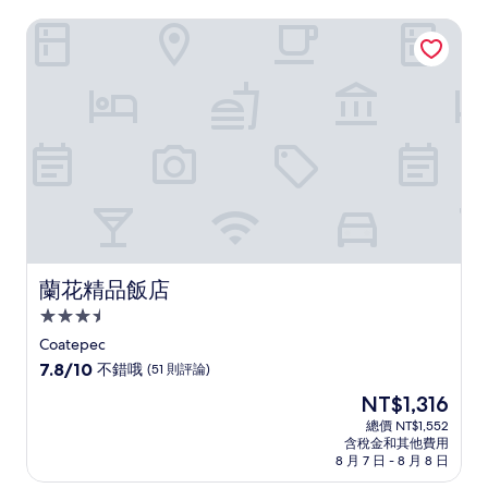
蘭花精品飯店
蘭花精品飯店
蘭花精品飯店
3.5
星
Coatepec
級
7.8
7.8/10
不錯哦
(51 則評論)
住
分，
現
NT$1,316
滿
宿
在
分
總價 NT$1,552
價
含稅金和其他費用
10
格
8 月 7 日 - 8 月 8 日
分，
為
不