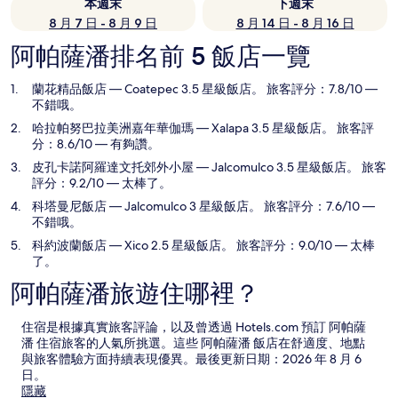
本週末
下週末
8 月 7 日 - 8 月 9 日
8 月 14 日 - 8 月 16 日
阿帕薩潘排名前 5 飯店一覽
蘭花精品飯店
— Coatepec 3.5 星級飯店。 旅客評分：7.8/10 —
不錯哦。
哈拉帕努巴拉美洲嘉年華伽瑪
— Xalapa 3.5 星級飯店。 旅客評
分：8.6/10 — 有夠讚。
皮孔卡諾阿羅達文托郊外小屋
— Jalcomulco 3.5 星級飯店。 旅客
評分：9.2/10 — 太棒了。
科塔曼尼飯店
— Jalcomulco 3 星級飯店。 旅客評分：7.6/10 —
不錯哦。
科約波蘭飯店
— Xico 2.5 星級飯店。 旅客評分：9.0/10 — 太棒
了。
阿帕薩潘旅遊住哪裡？
住宿是根據真實旅客評論，以及曾透過 Hotels.com 預訂 阿帕薩
潘 住宿旅客的人氣所挑選。這些 阿帕薩潘 飯店在舒適度、地點
與旅客體驗方面持續表現優異。最後更新日期：
2026 年 8 月 6
日
。
隱藏