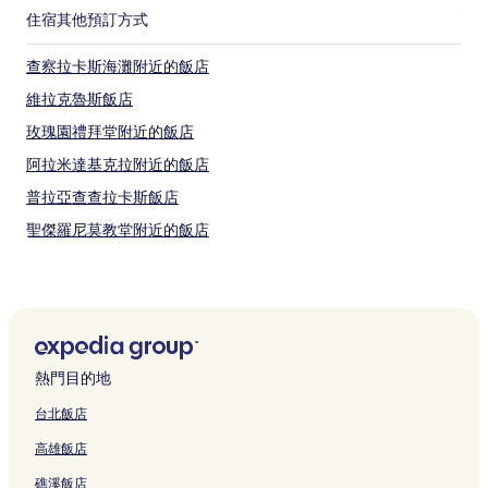
住宿
其他預訂方式
查察拉卡斯海灘附近的飯店
維拉克魯斯飯店
玫瑰園禮拜堂附近的飯店
阿拉米達基克拉附近的飯店
普拉亞查查拉卡斯飯店
聖傑羅尼莫教堂附近的飯店
安地瓜飯店
伊斯瓦坎德洛斯雷埃斯飯店
希洛提佩克飯店
奧拓盧塞羅飯店
熱門目的地
芝加哥烈士區飯店
台北飯店
埃米利亞諾薩帕塔飯店
高雄飯店
科索蘭德卡瓦哈爾飯店
礁溪飯店