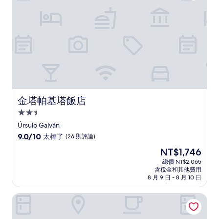
(752
則
評
論)
金塔帕基塔飯店
金塔帕基塔飯店
2.5
星
Úrsulo Galván
級
9.0
9.0/10
太棒了
(26 則評論)
住
分，
現
NT$1,746
滿
宿
在
分
總價 NT$2,065
價
含稅金和其他費用
10
格
8 月 9 日 - 8 月 10 日
分，
為
太
NT$1,746
蓬特納雄耐爾 Spa 飯店
棒
了，
(26