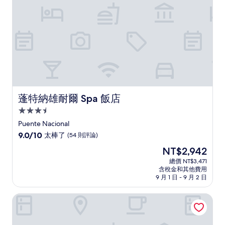
則
評
論)
蓬特納雄耐爾 Spa 飯店
蓬特納雄耐爾 Spa 飯店
3.5
星
Puente Nacional
級
9.0
9.0/10
太棒了
(54 則評論)
住
分，
現
NT$2,942
滿
宿
在
分
總價 NT$3,471
價
含稅金和其他費用
10
格
9 月 1 日 - 9 月 2 日
分，
為
太
NT$2,942
查查拉卡斯河畔飯店
棒
了，
(54
則