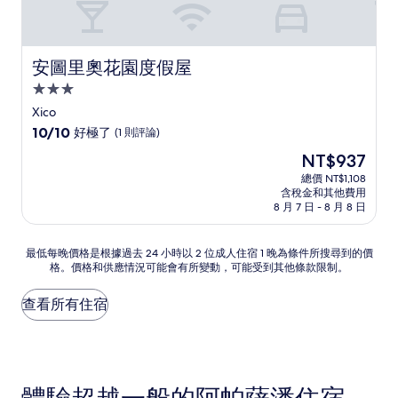
安圖里奧花園度假屋
安圖里奧花園度假屋
3.0
星
Xico
級
10.0
10/10
好極了
(1 則評論)
住
分，
現
NT$937
滿
宿
在
分
總價 NT$1,108
價
含稅金和其他費用
10
格
8 月 7 日 - 8 月 8 日
分，
為
好
NT$937
極
最
最低每晚價格是根據過去 24 小時以 2 位成人住宿 1 晚為條件所搜尋到的價
了，
格。價格和供應情況可能會有所變動，可能受到其他條款限制。
低
(1
每
則
晚
查看所有住宿
評
價
論)
格
是
根
據
過