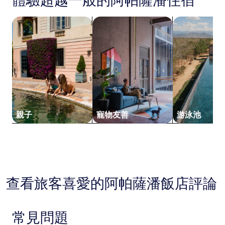
體驗超越一般的阿帕薩潘住宿
去
24
搜尋親子住宿
搜尋寵物友善住宿
搜尋附設游泳
小
時
以
2
位
成
人
住
宿
1
親子
寵物友善
游泳池
晚
為
條
件
所
搜
尋
查看旅客喜愛的阿帕薩潘飯店評論
到
的
價
格。
常見問題
價