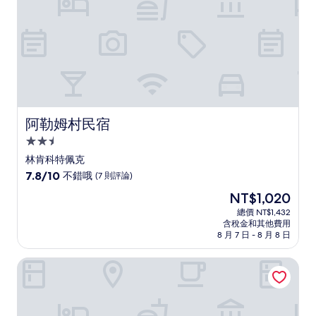
評
論)
阿勒姆村民宿
阿勒姆村民宿
2.5
星
林肯科特佩克
級
7.8
7.8/10
不錯哦
(7 則評論)
住
分，
現
NT$1,020
滿
宿
在
分
總價 NT$1,432
價
含稅金和其他費用
10
格
8 月 7 日 - 8 月 8 日
分，
為
不
NT$1,020
亞歷山大快捷飯店
錯
哦，
(7
則
評