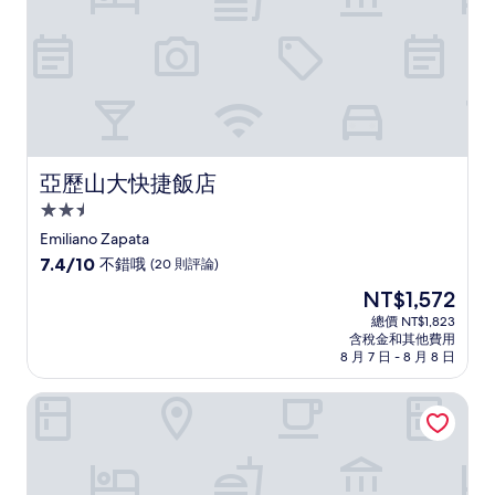
論)
亞歷山大快捷飯店
亞歷山大快捷飯店
2.5
星
Emiliano Zapata
級
7.4
7.4/10
不錯哦
(20 則評論)
住
分，
現
NT$1,572
滿
宿
在
分
總價 NT$1,823
價
含稅金和其他費用
10
格
8 月 7 日 - 8 月 8 日
分，
為
不
NT$1,572
萬賈拉普拉斯阿尼馬斯飯店
錯
哦，
(20
則
評