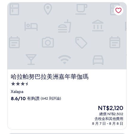
NT$1,316
哈拉帕努巴拉美洲嘉年華伽瑪
錯
哦，
(51
則
評
論)
哈拉帕努巴拉美洲嘉年華伽瑪
哈拉帕努巴拉美洲嘉年華伽瑪
3.5
星
Xalapa
級
8.6
8.6/10
有夠讚
(642 則評論)
住
分，
現
NT$2,120
滿
宿
在
分
總價 NT$2,502
價
含稅金和其他費用
10
格
8 月 7 日 - 8 月 8 日
分，
為
有
NT$2,120