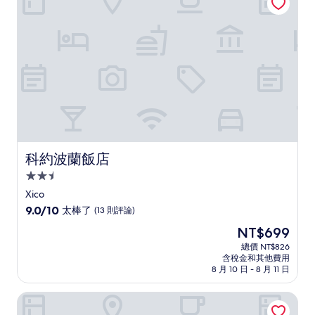
哦，
(24
則
評
論)
科約波蘭飯店
科約波蘭飯店
2.5
星
Xico
級
9.0
9.0/10
太棒了
(13 則評論)
住
分，
現
NT$699
滿
宿
在
分
總價 NT$826
價
含稅金和其他費用
10
格
8 月 10 日 - 8 月 11 日
分，
為
太
NT$699
Xalapa HB 飯店
棒
了，