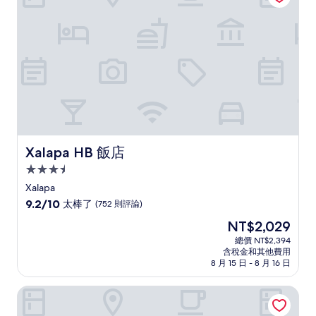
(13
則
評
論)
Xalapa HB 飯店
Xalapa HB 飯店
3.5
星
Xalapa
級
9.2
9.2/10
太棒了
(752 則評論)
住
分，
現
NT$2,029
滿
宿
在
分
總價 NT$2,394
價
含稅金和其他費用
10
格
8 月 15 日 - 8 月 16 日
分，
為
太
NT$2,029
金塔帕基塔飯店
棒
了，