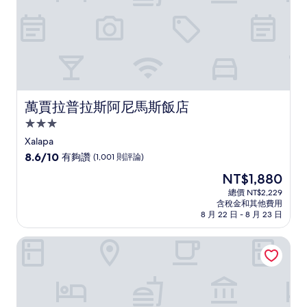
論)
萬賈拉普拉斯阿尼馬斯飯店
萬賈拉普拉斯阿尼馬斯飯店
3.0
星
Xalapa
級
8.6
8.6/10
有夠讚
(1,001 則評論)
住
分，
現
NT$1,880
滿
宿
在
分
總價 NT$2,229
價
含稅金和其他費用
10
格
8 月 22 日 - 8 月 23 日
分，
為
有
NT$1,880
賈拉普菲斯達飯店
夠
讚，
(1,001
則
評
論)