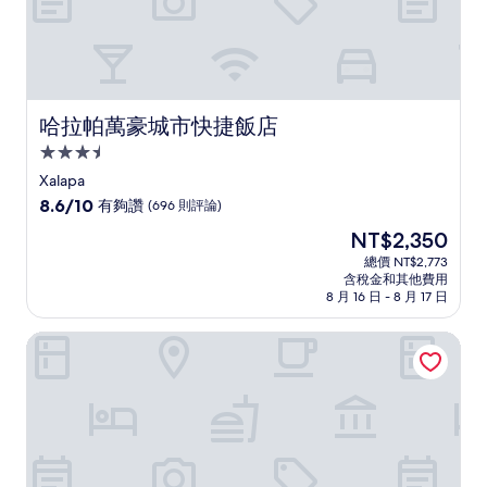
哈拉帕萬豪城市快捷飯店
哈拉帕萬豪城市快捷飯店
3.5
星
Xalapa
級
8.6
8.6/10
有夠讚
(696 則評論)
住
分，
現
NT$2,350
滿
宿
在
分
總價 NT$2,773
價
含稅金和其他費用
10
格
8 月 16 日 - 8 月 17 日
分，
為
有
NT$2,350
哈拉帕旅館瑪喬法飯店
夠
讚，
(696
則
評
論)