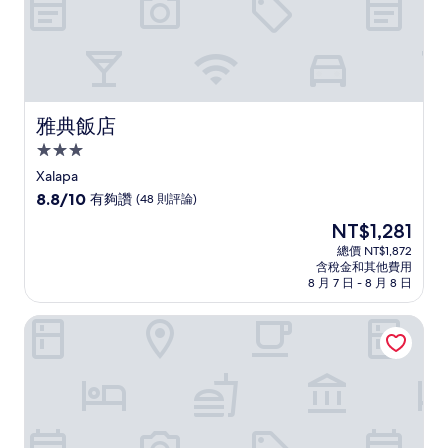
雅典飯店
雅典飯店
3.0
星
Xalapa
級
8.8
8.8/10
有夠讚
(48 則評論)
住
分，
現
NT$1,281
滿
宿
在
分
總價 NT$1,872
價
含稅金和其他費用
10
格
8 月 7 日 - 8 月 8 日
分，
為
有
NT$1,281
哈拉帕萬豪城市快捷飯店
夠
讚，
(48
則
評
論)