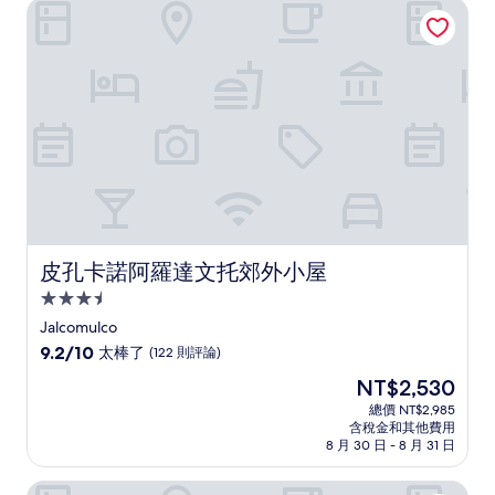
皮孔卡諾阿羅達文托郊外小屋
夠
讚，
(642
則
評
論)
皮孔卡諾阿羅達文托郊外小屋
皮孔卡諾阿羅達文托郊外小屋
3.5
星
Jalcomulco
級
9.2
9.2/10
太棒了
(122 則評論)
住
分，
現
NT$2,530
滿
宿
在
分
總價 NT$2,985
價
含稅金和其他費用
10
格
8 月 30 日 - 8 月 31 日
分，
為
太
NT$2,530
科塔曼尼飯店
棒