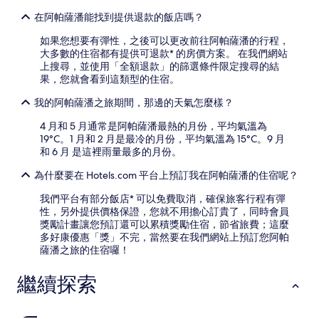
在阿帕薩潘能找到提供退款的飯店嗎？
如果您想要有彈性，之後可以更改前往阿帕薩潘的行程，
大多數的住宿都有提供可退款* 的房價方案。 在我們網站
上搜尋，並使用「全額退款」的篩選條件限定搜尋的結
果，您就會看到這類型的住宿。
我的阿帕薩潘之旅期間，那邊的天氣怎麼樣？
4 月和 5 月通常是阿帕薩潘最熱的月份，平均氣溫為
19°C。1 月和 2 月是最冷的月份，平均氣溫為 15°C。9 月
和 6 月 是這裡雨量最多的月份。
為什麼要在 Hotels.com 平台上預訂我在阿帕薩潘的住宿呢？
我們平台有部分飯店* 可以免費取消，確保旅客行程有彈
性，另外提供價格保證，您就不用擔心訂貴了，同時會員
獎勵計畫讓您預訂還可以累積獎勵住宿，節省旅費；這麼
多好康優惠「獎」不完，當然要在我們網站上預訂您阿帕
薩潘之旅的住宿囉！
繼續探索