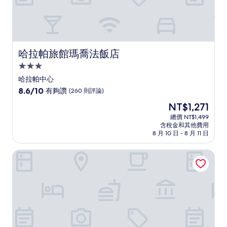
哈拉帕旅館瑪喬法飯店
哈拉帕旅館瑪喬法飯店
3.0
星
哈拉帕中心
級
8.6
8.6/10
有夠讚
(260 則評論)
住
分，
現
NT$1,271
滿
宿
在
分
總價 NT$1,499
價
含稅金和其他費用
10
格
8 月 10 日 - 8 月 11 日
分，
為
有
NT$1,271
科特佩聖何塞廣場飯店
夠
讚，
(260
則
評
論)