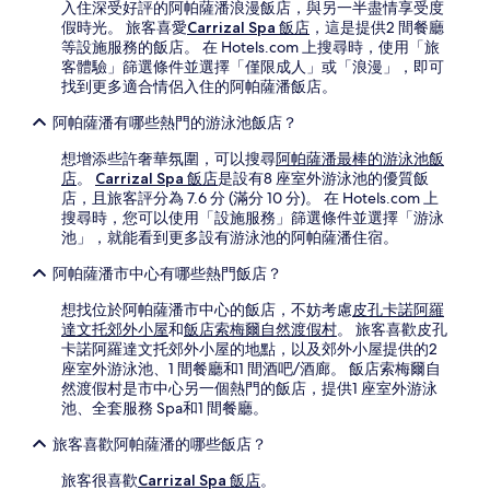
入住深受好評的阿帕薩潘浪漫飯店，與另一半盡情享受度
假時光。 旅客喜愛
Carrizal Spa 飯店
，這是提供2 間餐廳
等設施服務的飯店。 在 Hotels.com 上搜尋時，使用「旅
客體驗」篩選條件並選擇「僅限成人」或「浪漫」，即可
找到更多適合情侶入住的阿帕薩潘飯店。
阿帕薩潘有哪些熱門的游泳池飯店？
想增添些許奢華氛圍，可以搜尋
阿帕薩潘最棒的游泳池飯
店
。
Carrizal Spa 飯店
是設有8 座室外游泳池的優質飯
店，且旅客評分為 7.6 分 (滿分 10 分)。 在 Hotels.com 上
搜尋時，您可以使用「設施服務」篩選條件並選擇「游泳
池」，就能看到更多設有游泳池的阿帕薩潘住宿。
阿帕薩潘市中心有哪些熱門飯店？
想找位於阿帕薩潘市中心的飯店，不妨考慮
皮孔卡諾阿羅
達文托郊外小屋
和
飯店索梅爾自然渡假村
。 旅客喜歡皮孔
卡諾阿羅達文托郊外小屋的地點，以及郊外小屋提供的2
座室外游泳池、1 間餐廳和1 間酒吧/酒廊。 飯店索梅爾自
然渡假村是市中心另一個熱門的飯店，提供1 座室外游泳
池、全套服務 Spa和1 間餐廳。
旅客喜歡阿帕薩潘的哪些飯店？
旅客很喜歡
Carrizal Spa 飯店
。