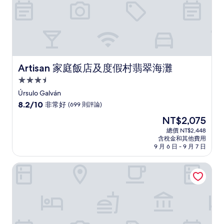
Artisan 家庭飯店及度假村翡翠海灘
Artisan 家庭飯店及度假村翡翠海灘
3.5
星
Úrsulo Galván
級
8.2
8.2/10
非常好
(699 則評論)
住
分，
現
NT$2,075
滿
宿
在
分
總價 NT$2,448
價
含稅金和其他費用
10
格
9 月 6 日 - 9 月 7 日
分，
為
非
NT$2,075
雅典飯店
常
好，
(699
則
評
論)