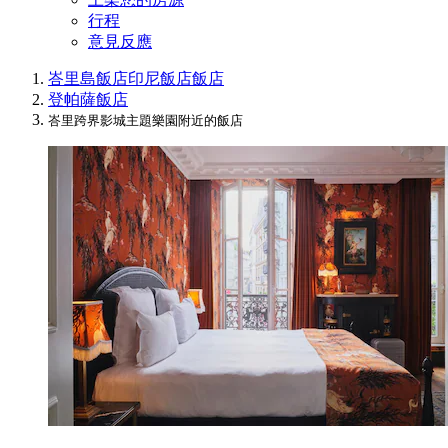
行程
意見反應
峇里島飯店
印尼飯店
飯店
登帕薩飯店
峇里跨界影城主題樂園附近的飯店