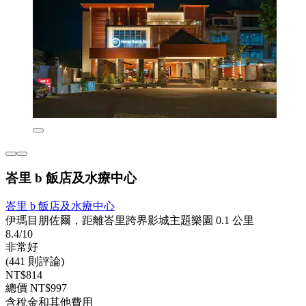
峇里 b 飯店及水療中心
峇里 b 飯店及水療中心
伊瑪目朋佐爾，距離峇里跨界影城主題樂園 0.1 公里
8.4/10
非常好
(441 則評論)
NT$814
總價 NT$997
含稅金和其他費用