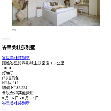
峇里美杜莎別墅
峇里美杜莎別墅
距離峇里跨界影城主題樂園 1.3 公里
10/10
好極了
(7 則評論)
NT$4,317
總價 NT$5,224
含稅金和其他費用
8 月 16 日 - 8 月 17 日
峇里美杜莎別墅