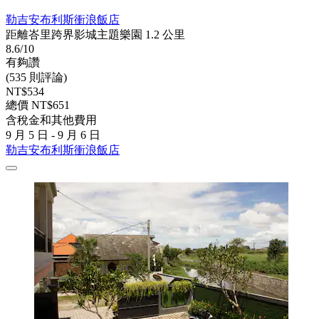
勒吉安布利斯衝浪飯店
距離峇里跨界影城主題樂園 1.2 公里
8.6/10
有夠讚
(535 則評論)
NT$534
總價 NT$651
含稅金和其他費用
9 月 5 日 - 9 月 6 日
勒吉安布利斯衝浪飯店